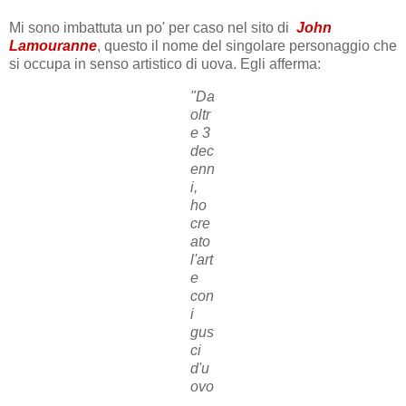
Mi sono imbattuta un po' per caso nel sito di
John
Lamouranne
, questo il nome del singolare personaggio che
si occupa in senso artistico di uova. Egli afferma:
"Da
oltr
e 3
dec
enn
i,
ho
cre
ato
l'art
e
con
i
gus
ci
d'u
ovo
,