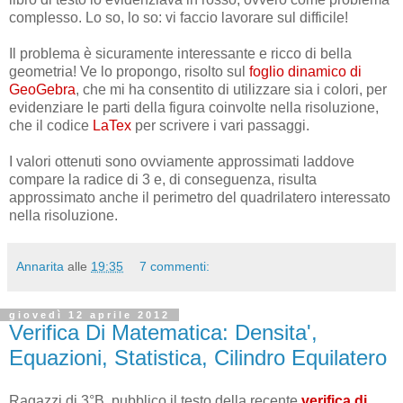
complesso. Lo so, lo so: vi faccio lavorare sul difficile!
Il problema è sicuramente interessante e ricco di bella
geometria! Ve lo propongo, risolto sul
foglio dinamico di
GeoGebra
, che mi ha consentito di utilizzare sia i colori, per
evidenziare le parti della figura coinvolte nella risoluzione,
che il codice
LaTex
per scrivere i vari passaggi.
I valori ottenuti sono ovviamente approssimati laddove
compare la radice di 3 e, di conseguenza, risulta
approssimato anche il perimetro del quadrilatero interessato
nella risoluzione.
Annarita
alle
19:35
7 commenti:
giovedì 12 aprile 2012
Verifica Di Matematica: Densita',
Equazioni, Statistica, Cilindro Equilatero
Ragazzi di 3°B, pubblico il testo della recente
verifica di