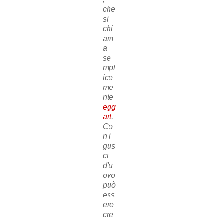
che
si
chi
am
a
se
mpl
ice
me
nte
egg
art
.
Co
n i
gus
ci
d'u
ovo
può
ess
ere
cre