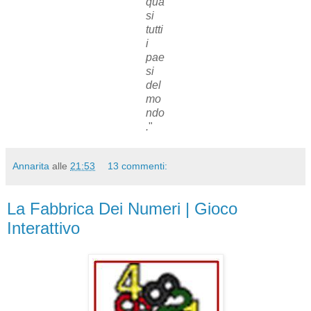
qua
si
tutti
i
pae
si
del
mo
ndo
.
"
Annarita
alle
21:53
13 commenti:
La Fabbrica Dei Numeri | Gioco
Interattivo