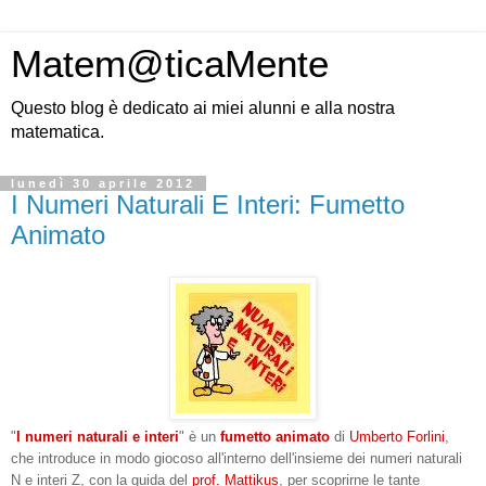
Matem@ticaMente
Questo blog è dedicato ai miei alunni e alla nostra
matematica.
lunedì 30 aprile 2012
I Numeri Naturali E Interi: Fumetto
Animato
"
I numeri naturali e inter
i
" è un
fumetto animato
di
Umberto Forlini
,
che introduce in modo giocoso all'interno dell'insieme dei numeri naturali
N e interi Z, con la guida del
prof. Mattikus
, per scoprirne le tante