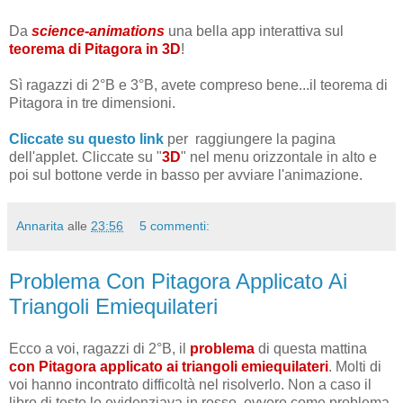
Da
science-animations
una bella app interattiva sul
teorema di Pitagora in 3D
!
Sì ragazzi di 2°B e 3°B, avete compreso bene...il teorema di
Pitagora in tre dimensioni.
Cliccate su questo link
per raggiungere la pagina
dell'applet. Cliccate su "
3D
" nel menu orizzontale in alto e
poi sul bottone verde in basso per avviare l'animazione.
Annarita
alle
23:56
5 commenti:
Problema Con Pitagora Applicato Ai
Triangoli Emiequilateri
Ecco a voi, ragazzi di 2°B, il
problema
di questa mattina
con Pitagora applicato ai triangoli emiequilateri
. Molti di
voi hanno incontrato difficoltà nel risolverlo. Non a caso il
libro di testo lo evidenziava in rosso, ovvero come problema