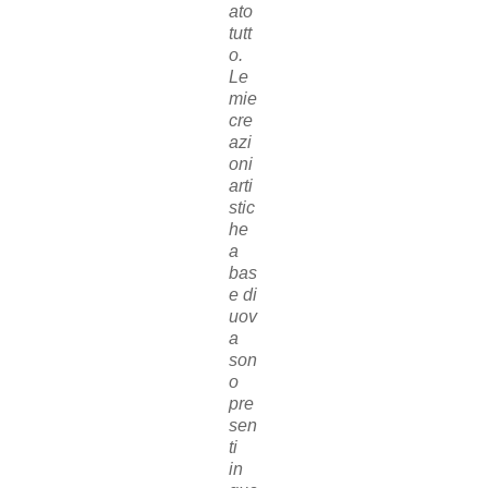
ato
tutt
o.
Le
mie
cre
azi
oni
arti
stic
he
a
bas
e di
uov
a
son
o
pre
sen
ti
in