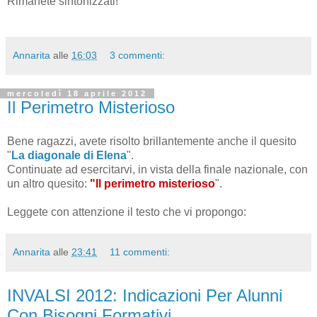
Rimanete sintonizzati!
Annarita
alle
16:03
3 commenti:
mercoledì 18 aprile 2012
Il Perimetro Misterioso
Bene ragazzi, avete risolto brillantemente anche il quesito
"
La
diagonale di Elena
".
Continuate ad esercitarvi, in vista della finale nazionale, con
un altro quesito:
"Il perimetro misterios
o
".
Leggete con attenzione il testo che vi propongo:
Annarita
alle
23:41
11 commenti:
INVALSI 2012: Indicazioni Per Alunni
Con Bisogni Formativi