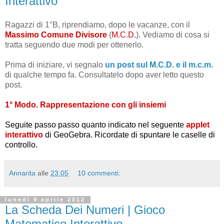
Interattivo
Ragazzi di 1°B, riprendiamo, dopo le vacanze, con il
Massimo Comune Divisor
e
(
M.C.D.
). Vediamo di cosa si
tratta seguendo due modi per ottenerlo.
Prima di iniziare, vi segnalo
un post sul M.C.D. e il m.c.m.
di qualche tempo fa. Consultatelo dopo aver letto questo
post.
1° Modo. Rappresentazione con gli insiemi
Seguite passo passo quanto indicato nel seguente
applet
interattivo
di GeoGebra. Ricordate di spuntare le caselle di
controllo.
Annarita
alle
23:05
10 commenti:
lunedì 9 aprile 2012
La Scheda Dei Numeri | Gioco
Matematico Interattivo