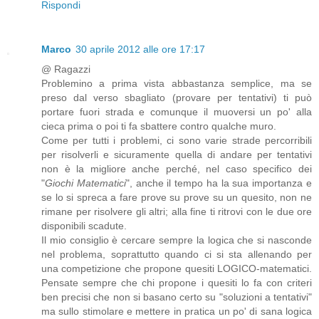
Rispondi
Marco
30 aprile 2012 alle ore 17:17
@ Ragazzi
Problemino a prima vista abbastanza semplice, ma se
preso dal verso sbagliato (provare per tentativi) ti può
portare fuori strada e comunque il muoversi un po' alla
cieca prima o poi ti fa sbattere contro qualche muro.
Come per tutti i problemi, ci sono varie strade percorribili
per risolverli e sicuramente quella di andare per tentativi
non è la migliore anche perché, nel caso specifico dei
"
Giochi Matematici
", anche il tempo ha la sua importanza e
se lo si spreca a fare prove su prove su un quesito, non ne
rimane per risolvere gli altri; alla fine ti ritrovi con le due ore
disponibili scadute.
Il mio consiglio è cercare sempre la logica che si nasconde
nel problema, soprattutto quando ci si sta allenando per
una competizione che propone quesiti LOGICO-matematici.
Pensate sempre che chi propone i quesiti lo fa con criteri
ben precisi che non si basano certo su "soluzioni a tentativi"
ma sullo stimolare e mettere in pratica un po' di sana logica