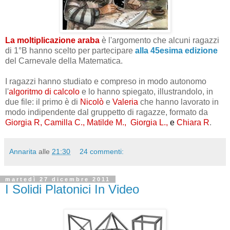
La moltiplicazione araba
è l'argomento che alcuni ragazzi
di 1°B hanno scelto per partecipare
alla 45esima edizione
del Carnevale della Matematica.
I ragazzi hanno studiato e compreso in modo autonomo
l'
algoritmo di calcolo
e lo hanno spiegato, illustrandolo, in
due file: il primo è di
Nicolò
e
Valeria
che hanno lavorato in
modo indipendente dal gruppetto di ragazze, formato da
Giorgia R, Camilla C., Matilde M., Giorgia L.,
e
Chiara R
.
Annarita
alle
21:30
24 commenti:
martedì 27 dicembre 2011
I Solidi Platonici In Video