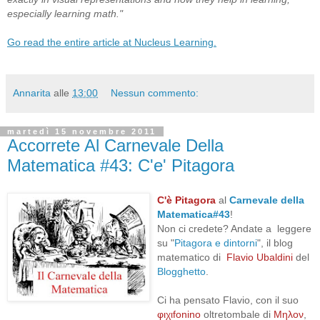
especially learning math."
Go read the entire article at Nucleus Learning.
Annarita
alle
13:00
Nessun commento:
martedì 15 novembre 2011
Accorrete Al Carnevale Della
Matematica #43: C'e' Pitagora
C'è Pitagora
al
Carnevale della
Matematica#43
!
Non ci credete? Andate a leggere
su "
Pitagora e dintorni
", il blog
matematico di
Flavio Ubaldini
del
Blogghetto
.
Ci ha pensato Flavio, con il suo
φιχιfonino
oltretombale di
Mηλον
,