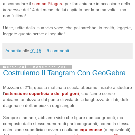
a scomodare il
sommo Pitagora
per farsi aiutare in occasione della
kermesse
del 14 del mese, da lui ospitata per la prima volta...ma
non l'ultima!
Udite, udite dalla sua viva voce, che poi sarebbe, in realtà, leggete,
leggete quanto scrive di seguito!
Annarita
alle
01:15
9 commenti:
mercoledì 9 novembre 2011
Costruiamo Il Tangram Con GeoGebra
Mezzani di 2°B, questa mattina a scuola abbiamo iniziato a studiare
l'
estensione superficiale dei poligoni
, che l'anno scorso
abbiamo analizzato dal punto di vista della lunghezza dei lati, delle
diagonali e dell'ampiezza degli angoli.
Sempre stamane, abbiamo visto che figure non congruenti, ma
composte dallo stesso numero di parti congruenti, hanno la stessa
estensione superficiale ovvero risultano
equiestese
(o equivalenti).