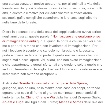
una stanza senza un motivo apparente; per gli animali la vita della
foresta suscita quasi la stessa curiosità che proviamo io, voi e molti
altri, e questo è il motivo per cui dalla finestra si affacciarono
scoiattoli, gufi e conigli che costruirono le loro case sugli alberi o
nelle tane delle foreste.
Dietro la pesante porta della casa dei ceppi qualcuno aveva scritto
negli anni passati queste parole: “
Non lasciare che qualcuno privo
di immaginazione entri qui
”. E quindi la porta è chiusa per voi e per
me e per tutti, a meno che non lavoriamo di immaginazione. Per
noi il focolare è spento e le candele non bruciano e la pesante
porta è chiusa se facciamo parte di quella noiosa classe che non
sogna mai a occhi aperti. Voi, allora, che non avete immaginazione
e che appartenete a quegli sfortunati che credono solo a quello che
vedono, fermatevi sulla soglia. Per voi il fuoco non ha interesse e le
sedie vuote non avranno occupanti.»
Al di là del
Grande Sconosciuto del Tempo e dello Spazio
,
giungono, uno ad uno, nella stanza della casa dei ceppi, portando
ognuno una sedia di fronte al grande caminetto, i nostri amici di
tanto tempo fa:
Ching, Chang
e
Wu
dalla Terra del Dragone Giallo;
An-am e Lugal
dal Tigri e dall’Eufrate;
Menes e Ahmes
dalle rive del