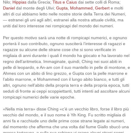
Nilo;
Hippias
dalla Grecia;
Titus e Caius
dai sette colli di Roma;
Daniel
dal monte degli Ulivi;
Gupta, Mohammed, Gerbert
e molti
altri di cui abbiamo letto nelle nostre storie della Terra dei Numeri,
― estranei gli uni agli altri, estranei alla nostra attuale civiltà, ma
uniti dal loro interesse nei rompicapi del mondo dei numeri.
Per questo motivo sarà una notte di rompicapi numerici, e ognuno
porterà il suo contributo, ognuno susciterà l’interesse di ragazzi e
ragazze su alcune delle strane cose che si sono verificate in
migliaia di anni durante i quali il mondo ha giocato e ha lavorato nel
regno dell’aritmetica. Immaginate, quindi, Ching nei suoi abiti in
pelle di leopardo, e An-am con il suo mantello in pelle di montone, e
Ahmes con un abito di lino grezzo, e Gupta con la pelle marrone e
l’abito marrone, e Mohammed con il lungo abito bianco, e tutti gli
altri, ognuno nell’abito della propria terra e della propria epoca, tutti
seduti di fronte ai ceppi scoppiettanti, tutti intenti ad ascoltare alcuni
rompicapi numerici delle varie epoche.
«Nella mia terra» disse Ching «c’è un vecchio libro, forse il libro più
vecchio del mondo, e il suo nome è Yih King. Fu scritto migliaia di
anni fa e racchiude uno delle prime cose strane legate ai numeri,
dal momento che afferma che una volta dal fiume Giallo sbucò una
grossa tartaruga, e sulla sua schiena vi erano alcuni strani segni