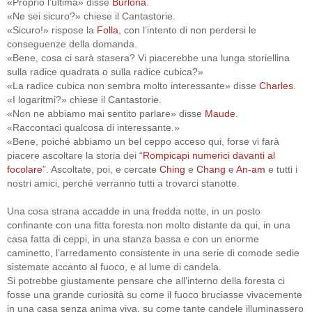
«Proprio l’ultima» disse
Burlona
.
«Ne sei sicuro?» chiese il Cantastorie.
«Sicuro!» rispose la
Folla
, con l’intento di non perdersi le
conseguenze della domanda.
«Bene, cosa ci sarà stasera? Vi piacerebbe una lunga storiellina
sulla radice quadrata o sulla radice cubica?»
«La radice cubica non sembra molto interessante» disse
Charles
.
«I logaritmi?» chiese il Cantastorie.
«Non ne abbiamo mai sentito parlare» disse
Maude
.
«Raccontaci qualcosa di interessante.»
«Bene, poiché abbiamo un bel ceppo acceso qui, forse vi farà
piacere ascoltare la storia dei “
Rompicapi numerici davanti al
focolare
”. Ascoltate, poi, e cercate
Ching
e
Chang
e
An-am
e tutti i
nostri amici, perché verranno tutti a trovarci stanotte.
Una cosa strana accadde in una fredda notte, in un posto
confinante con una fitta foresta non molto distante da qui, in una
casa fatta di ceppi, in una stanza bassa e con un enorme
caminetto, l’arredamento consistente in una serie di comode sedie
sistemate accanto al fuoco, e al lume di candela.
Si potrebbe giustamente pensare che all’interno della foresta ci
fosse una grande curiosità su come il fuoco bruciasse vivacemente
in una casa senza anima viva, su come tante candele illuminassero