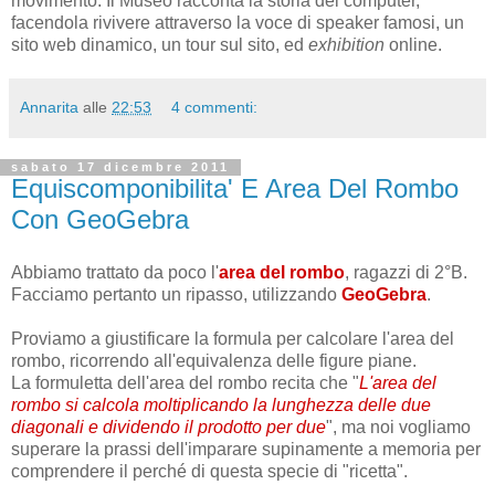
movimento. Il Museo racconta la storia del computer,
facendola rivivere attraverso la voce di speaker famosi, un
sito web dinamico, un tour sul sito, ed
exhibition
online.
Annarita
alle
22:53
4 commenti:
sabato 17 dicembre 2011
Equiscomponibilita' E Area Del Rombo
Con GeoGebra
Abbiamo trattato da poco l'
area del rombo
, ragazzi di 2°B.
Facciamo pertanto un ripasso, utilizzando
GeoGebra
.
Proviamo a giustificare la formula per calcolare l'area del
rombo, ricorrendo all'equivalenza delle figure piane.
La formuletta dell'area del rombo recita che "
L'area del
rombo si calcola moltiplicando la lunghezza delle due
diagonali e dividendo il prodotto per due
", ma noi vogliamo
superare la prassi dell'imparare supinamente a memoria per
comprendere il perché di questa specie di "ricetta".