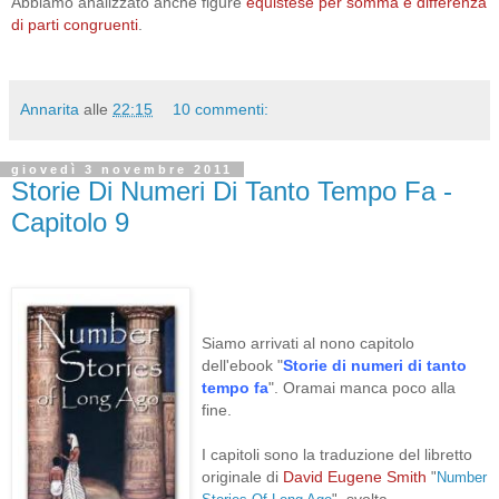
Abbiamo analizzato anche figure
equistese per somma e differenza
di parti congruenti
.
Annarita
alle
22:15
10 commenti:
giovedì 3 novembre 2011
Storie Di Numeri Di Tanto Tempo Fa -
Capitolo 9
Siamo arrivati al nono capitolo
dell'ebook
"
Storie di numeri di tanto
tempo fa
". Oramai manca poco alla
fine.
I capitoli
sono la traduzione
del libretto
originale di
David Eugene Smith
"
Number
, svolta