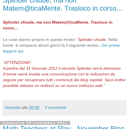
Splinder chiude, ma non
Matem@ticaMente. Trasloco in corso...
Splinder chiude, ma non Matem@ticaMente. Trasloco in
corso...
Le cose stanno proprio in questo modo!
Splinder chiude
. Nella
home è comparso alcuni giorni fa il seguente avviso,
che potete
leggere qui
:
"
ATTENZIONE!
A partire dal 31 Gennaio 2012 il servizio Splinder verrà dismesso.
A breve verrà inviata una comunicazione con le indicazioni da
seguire per recuperare tutti i contenuti dei blog ospitati. Sarà inoltre
possibile attivare un redirect su un nuovo indirizzo web.
"
Annarita
alle
00:08
3 commenti:
domenica 20 novembre 2011
Math Teachers at Play - November Blog