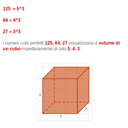
125 = 5^3
64 = 4^3
27 = 3^3
I numeri cubi perfetti
125, 64, 27
visualizzano il
volume di
un cubo
rispettivamente di lato
5, 4, 3
.