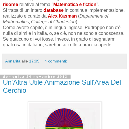
risorse
relative al tema "
Matematica e fiction
".
Si tratta di un intero
database
in continua implementazione,
realizzato e curato da
Alex Kasman
(
Department of
Mathematics
,
College of Charleston
)
Come avrete capito, è in lingua inglese. Purtroppo non c'è
nulla di simile in Italia, o, se c'è, non ne sono a conoscenza.
Se qualcuno di voi fosse, invece, in grado di segnalarmi
qualcosa in italiano, sarebbe accolto a braccia aperte.
Annarita
alle
17:09
4 commenti:
domenica 24 novembre 2013
Un'Altra Utile Animazione Sull'Area Del
Cerchio