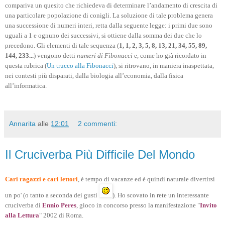
compariva un quesito che richiedeva di determinare l’andamento di crescita di
una particolare popolazione di conigli. La soluzione di tale problema genera
una successione di numeri interi, retta dalla seguente legge: i primi due sono
uguali a 1 e ognuno dei successivi, si ottiene dalla somma dei due che lo
precedono. Gli elementi di tale sequenza (
1, 1, 2, 3, 5, 8, 13, 21, 34, 55, 89,
144, 233...
) vengono detti
numeri di Fibonacci
e, come ho già ricordato in
questa rubrica (
Un trucco alla Fibonacci
), si ritrovano, in maniera inaspettata,
nei contesti più disparati, dalla biologia all’economia, dalla fisica
all’informatica.
Annarita
alle
12:01
2 commenti:
Il Cruciverba Più Difficile Del Mondo
Cari ragazzi e cari lettori
, è tempo di vacanze ed è quindi naturale divertirsi
un po' (o tanto a seconda dei gusti
). Ho scovato in rete un interessante
cruciverba di
Ennio Peres
, gioco in concorso presso la manifestazione "
Invito
alla Lettura
" 2002 di Roma.