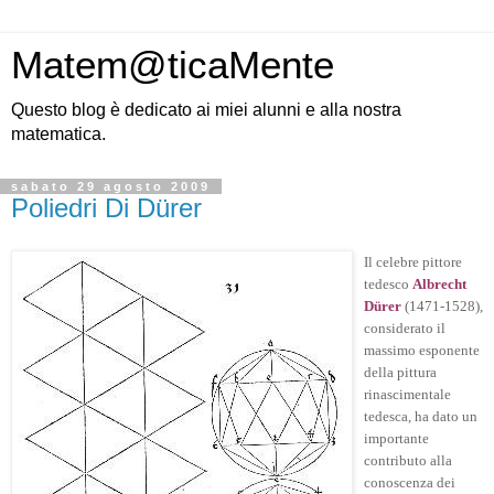
Matem@ticaMente
Questo blog è dedicato ai miei alunni e alla nostra
matematica.
sabato 29 agosto 2009
Poliedri Di Dürer
Il celebre pittore
tedesco
Albrecht
Dürer
(1471-1528),
considerato il
massimo esponente
della pittura
rinascimentale
tedesca, ha dato un
importante
contributo alla
conoscenza dei