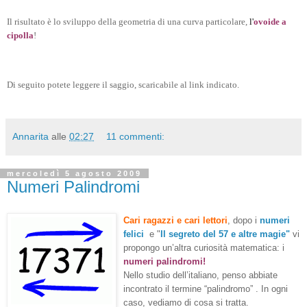
Il risultato è lo sviluppo della geometria di una curva particolare,
l'
ovoide a
cipolla
!
Di seguito potete leggere il saggio, scaricabile al link indicato.
Annarita
alle
02:27
11 commenti:
mercoledì 5 agosto 2009
Numeri Palindromi
Cari ragazzi e cari lettori
, dopo i
numeri
felici
e "
Il segreto del 57 e altre magie"
vi
propongo un’altra curiosità matematica: i
numeri palindromi!
Nello studio dell’italiano, penso abbiate
incontrato il termine “palindromo” . In ogni
caso, vediamo di cosa si tratta.