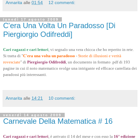
Annarita
alle
01:54
12 commenti:
lunedì 17 agosto 2009
C'era Una Volta Un Paradosso [Di
Piergiorgio Odifreddi]
Cari ragazzi e cari lettori
, vi segnalo una vera chicca che ho reperito in rete.
Si tratta di "
C'era una volta un paradosso
-
Storie di illusioni e verità
rovesciate
" di
Piergiorgio Odifreddi
, un documento in formato .pdf di 193
pagine in cui il noto matematico svolge una intrigante ed efficace carrellata dei
paradossi più interessanti.
Annarita
alle
14:21
10 commenti:
venerdì 14 agosto 2009
Carnevale Della Matematica # 16
Cari ragazzi e cari lettori
, è arrivato il 14 del mese e con esso la
16° edizione