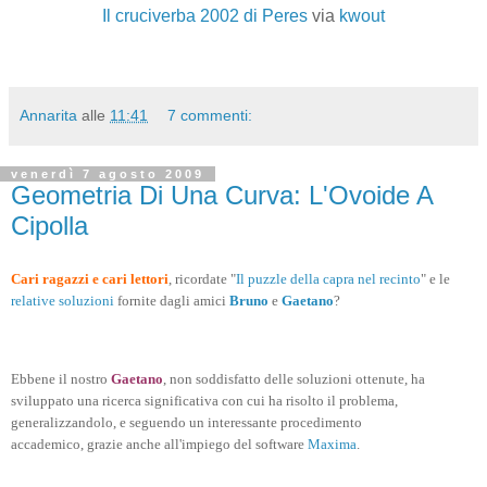
Il cruciverba 2002 di Peres
via
kwout
Annarita
alle
11:41
7 commenti:
venerdì 7 agosto 2009
Geometria Di Una Curva: L'Ovoide A
Cipolla
Cari ragazzi e cari lettori
, ricordate "
Il puzzle della capra nel recinto
" e le
relative soluzioni
fornite dagli amici
Bruno
e
Gaetano
?
Ebbene il nostro
Gaetano
, non soddisfatto delle soluzioni ottenute, ha
sviluppato una ricerca significativa con cui ha risolto il problema,
generalizzandolo, e seguendo un interessante procedimento
accademico, grazie anche all'impiego del software
Maxima
.