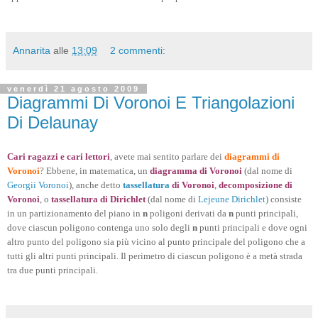
Annarita
alle
13:09
2 commenti:
venerdì 21 agosto 2009
Diagrammi Di Voronoi E Triangolazioni
Di Delaunay
Cari ragazzi e cari lettori
, avete mai sentito parlare dei
diagrammi di
Voronoi
? Ebbene, in matematica, un
diagramma di Voronoi
(dal nome di
Georgii Voronoi
), anche detto
tassellatura
di Voronoi
,
decomposizione di
Voronoi
, o
tassellatura di Dirichlet
(dal nome di
Lejeune Dirichlet
) consiste
in un partizionamento del piano in
n
poligoni derivati da
n
punti principali,
dove ciascun poligono contenga uno solo degli
n
punti principali e dove ogni
altro punto del poligono sia più vicino al punto principale del poligono che a
tutti gli altri punti principali. Il perimetro di ciascun poligono è a metà strada
tra due punti principali.