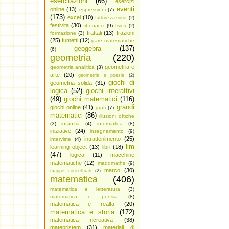
esercitazioni
(66)
esercizi
eventi
online
(13)
espressioni
(7)
(173)
excel
(10)
fattorizzazione
(2)
festivita
(30)
fibonacci
(9)
fisica
(2)
frattali
(13)
frazioni
formazione
(3)
(25)
fumetti
(12)
gare matematiche
geogebra
(137)
(6)
geometria
(220)
geometria e
geometria analitica
(3)
arte
(20)
geometria e poesia
(2)
giochi di
geometria solida
(31)
logica
(52)
giochi interattivi
(49)
giochi matematici
(116)
grandi
giochi online
(41)
grafi
(7)
matematici
(86)
illusioni ottiche
(3)
infanzia
(4)
informatica
(8)
iniziative
(24)
insegnamento
(9)
intrattenimento
(25)
interviste
(4)
lim
learning object
(13)
libri
(18)
(47)
logica
(11)
macchine
matematiche
(12)
maddmaths
(9)
marco
(30)
mappe concettuali
(2)
matematica
(406)
matematica e letteratura
(3)
matematica e poesia
(8)
matematica e realta
(20)
matematica e storia
(172)
matematica ricreativa
(38)
matepristem
(31)
materiali di