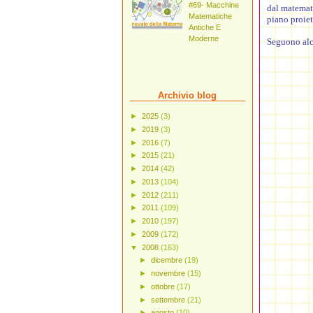
#69- Macchine
dal matema
Matematiche
piano proiet
Antiche E
Moderne
Seguono alc
Archivio blog
►
2025
(3)
►
2019
(3)
►
2016
(7)
►
2015
(21)
►
2014
(42)
►
2013
(104)
►
2012
(211)
►
2011
(109)
►
2010
(197)
►
2009
(172)
▼
2008
(163)
►
dicembre
(19)
►
novembre
(15)
►
ottobre
(17)
►
settembre
(21)
►
agosto
(10)