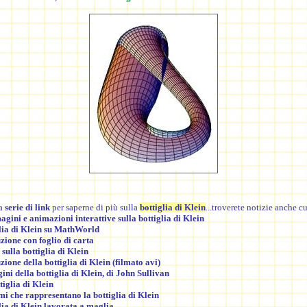
na
serie di link
per saperne di più sulla
bottiglia di Klein
...troverete notizie anche cu
gini e animazioni interattive sulla bottiglia di Klein
lia di Klein su MathWorld
zione con foglio di carta
sulla bottiglia di Klein
zione della bottiglia di Klein
(filmato avi)
ni della bottiglia di Klein, di John Sullivan
tiglia di Klein
i che rappresentano la bottiglia di Klein
lia di Klein lavorata a maglia