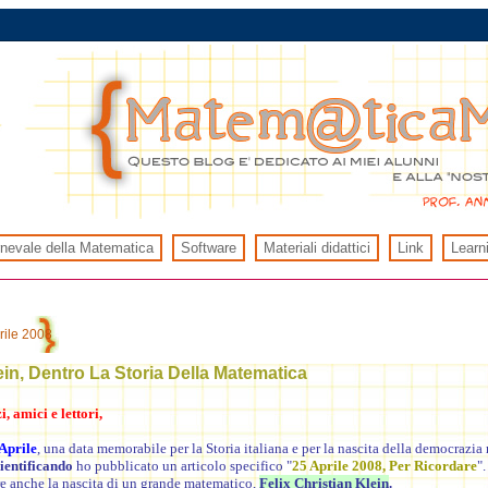
rnevale della Matematica
Software
Materiali didattici
Link
Learn
rile 2008
ein, Dentro La Storia Della Matematica
, amici e lettori,
Aprile
, una data memorabile per la Storia italiana e per la nascita della democrazia 
ientificando
ho pubblicato un articolo specifico "
25 Aprile 2008, Per Ricordare
".
re anche la nascita di un grande matematico,
Felix
Christian Klein
.