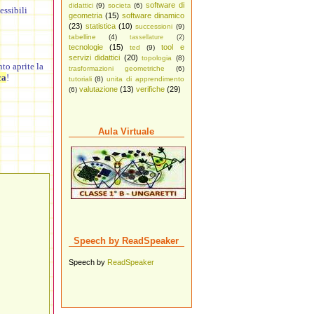
software di
didattici
(9)
societa
(6)
essibili
geometria
(15)
software dinamico
(23)
statistica
(10)
successioni
(9)
tabelline
(4)
tassellature
(2)
tecnologie
(15)
tool e
ted
(9)
servizi didattici
(20)
topologia
(8)
nto aprite la
trasformazioni geometriche
(6)
ca
!
tutoriali
(8)
unita di apprendimento
valutazione
(13)
verifiche
(29)
(6)
Aula Virtuale
Speech by ReadSpeaker
Speech by
ReadSpeaker