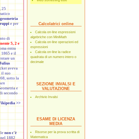
Web something else
,
25
atico
geometria
gruppi
e per
Calcolatrici online
Calcola on-line espressioni
algebriche con MiniMath
nto di
Calcola on-line operazioni ed
mente 5, 2 e
espressioni
loma entra
Calcola on-line la radice
 1865 e il
quadrata di un numero intero o
ventare un
decimale
Julius
ucker aveva
 il suo
68, sotto la
nen
SEZIONE INVALSI E
Geometria e
VALUTAZIONE
 di secondo
Archivio Invalsi
Wikipedia >>
ESAME DI LICENZA
MEDIA
Risorse per la prova scritta di
ale
non c'è
Matematica
a nel
1882