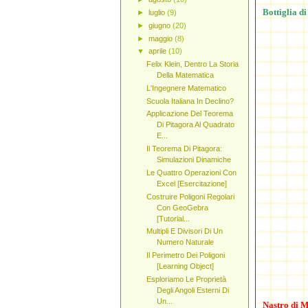
Bottiglia di
►
luglio
(9)
►
giugno
(20)
►
maggio
(8)
▼
aprile
(10)
Felix Klein, Dentro La Storia
Della Matematica
L'Ingegnere Matematico
Scuola Italiana In Declino?
Applicazione Del Teorema
Di Pitagora Al Quadrato
E...
Il Teorema Di Pitagora:
Simulazioni Dinamiche
Le Quattro Operazioni Con
Excel [Esercitazione]
Costruire Poligoni Regolari
Con GeoGebra
[Tutorial...
Multipli E Divisori Di Un
Numero Naturale
Il Perimetro Dei Poligoni
[Learning Object]
Esploriamo Le Proprietà
Degli Angoli Esterni Di
Un...
Nastro di 