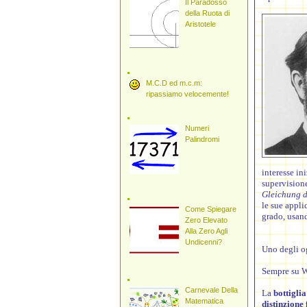
Il Paradosso
della Ruota di
Aristotele
M.C.D ed m.c.m:
ripassiamo velocemente!
Numeri
Palindromi
interesse in
supervisione
Gleichung d
le sue appli
Come Spiegare
grado, usand
Zero Elevato
Alla Zero Agli
Undicenni?
Uno degli og
Sempre su W
Carnevale Della
La
bottiglia
Matematica
distinzione