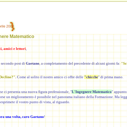
rile 2008
nere Matematico
, amici e lettori
,
l secondo post di
Gaetano
, a completamento del precedente di alcuni giorni fa:
"Sc
 Declino?".
Come al solito il nostro amico ci offre delle
"chicche
" di prima mano.
che ci presenta una nuova figura professionale, "
L'Ingegnere Matematico
" appunto,
orse un miglioramento è possibile nel panorama italiano della Formazione. Ma legg
 esprimete il vostro punto di vista, al riguardo.
ra una volta, caro Gaetano
!