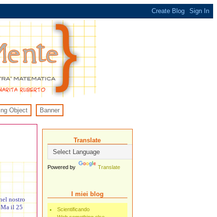
ing Object
Banner
Translate
Powered by
Translate
I miei blog
nel nostro
 Ma il 25
Scientificando