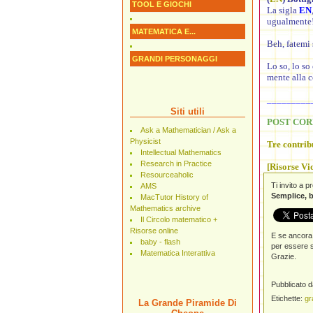
TOOL E GIOCHI
La sigla
EN
ugualmente
MATEMATICA E...
Beh, fatemi 
GRANDI PERSONAGGI
Lo so, lo so
mente alla c
_________
Siti utili
POST COR
Ask a Mathematician / Ask a
Physicist
Tre contrib
Intellectual Mathematics
Research in Practice
[Risorse Vi
Resourceaholic
Ti invito a 
AMS
Semplice, b
MacTutor History of
Mathematics archive
Il Circolo matematico +
Risorse online
E se ancora 
baby - flash
per essere s
Matematica Interattiva
Grazie.
Pubblicato 
Etichette:
gr
La Grande Piramide Di