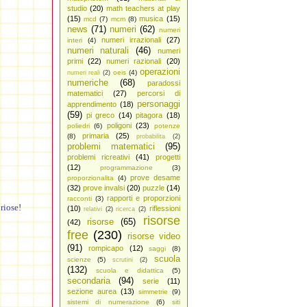
studio
(20)
math teachers at play
(15)
musica
(15)
mcd
(7)
mcm
(8)
news
(71)
numeri
(62)
numeri
numeri irrazionali
(27)
interi
(4)
numeri naturali
(46)
numeri
primi
(22)
numeri razionali
(20)
operazioni
oeis
(4)
numeri reali
(2)
numeriche
(68)
paradossi
matematici
(27)
percorsi di
personaggi
apprendimento
(18)
(59)
pi greco
(14)
pitagora
(18)
poligoni
(23)
poliedri
(6)
potenze
primaria
(25)
(8)
probabilita
(2)
problemi matematici
(95)
problemi ricreativi
(41)
progetti
(12)
programmazione
(3)
prove desame
proporzionalita
(4)
(32)
prove invalsi
(20)
puzzle
(14)
rapporti e proporzioni
racconti
(3)
riose!
(10)
riflessioni
relativi
(2)
ricerca
(2)
risorse
risorse
(65)
(42)
free
(230)
risorse video
(91)
rompicapo
(12)
saggi
(8)
scuola
scienze
(5)
scrutini
(2)
(132)
scuola e didattica
(5)
secondaria
(94)
serie
(11)
sezione aurea
(13)
simmetrie
(9)
sistemi di numerazione
(6)
siti