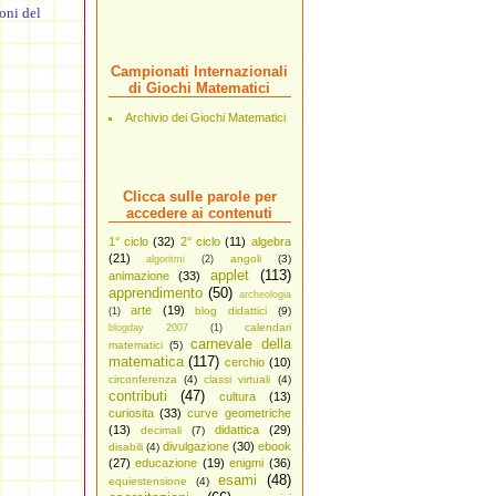
oni del
Campionati Internazionali
di Giochi Matematici
Archivio dei Giochi Matematici
Clicca sulle parole per
accedere ai contenuti
1° ciclo
(32)
2° ciclo
(11)
algebra
(21)
angoli
(3)
algoritmi
(2)
applet
(113)
animazione
(33)
apprendimento
(50)
archeologia
arte
(19)
blog didattici
(9)
(1)
calendari
blogday 2007
(1)
carnevale della
matematici
(5)
matematica
(117)
cerchio
(10)
circonferenza
(4)
classi virtuali
(4)
contributi
(47)
cultura
(13)
curiosita
(33)
curve geometriche
(13)
didattica
(29)
decimali
(7)
divulgazione
(30)
ebook
disabili
(4)
(27)
educazione
(19)
enigmi
(36)
esami
(48)
equiestensione
(4)