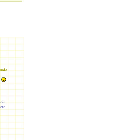
uola
 ci
ete