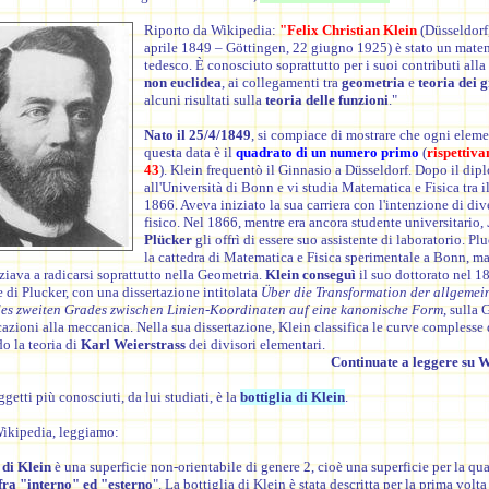
Riporto da Wikipedia:
"Felix Christian Klein
(
Düsseldorf
aprile
1849
–
Göttingen
,
22 giugno
1925
) è stato un
matem
tedesco
. È conosciuto soprattutto per i suoi contributi alla
non euclidea
, ai collegamenti tra
geometria
e
teoria dei 
alcuni risultati sulla
teoria delle funzioni
."
Nato il 25/4/1849
, si compiace di mostrare che ogni eleme
questa data è il
quadrato di un numero primo
(
rispettiva
43
). Klein frequentò il Ginnasio a Düsseldorf. Dopo il dip
all'Università di Bonn e vi studia Matematica e Fisica tra il
1866. Aveva iniziato la sua carriera con l'intenzione di di
fisico. Nel 1866, mentre era ancora studente universitario,
Plücker
gli offrì di essere suo assistente di laboratorio. Pl
la cattedra di Matematica e Fisica sperimentale a Bonn, ma
iziava a radicarsi soprattutto nella Geometria.
Klein conseguì
il suo dottorato nel 18
 di Plucker, con una dissertazione intitolata
Über die Transformation der allgemei
es zweiten Grades zwischen Linien-Koordinaten auf eine kanonische Form
, sulla 
cazioni alla meccanica. Nella sua dissertazione, Klein classifica le curve complesse
o la teoria di
Karl Weierstrass
dei divisori elementari.
Continuate a leggere su 
getti più conosciuti, da lui studiati, è la
bottiglia di Klein
.
ikipedia, leggiamo:
 di Klein
è una
superficie
non-orientabile
di
genere
2, cioè una superficie per la qu
 fra "interno" ed "esterno
". La bottiglia di Klein è stata descritta per la prima volt