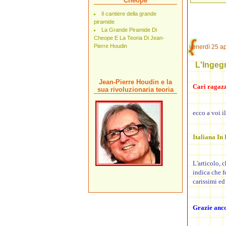
Cheope
Il cantiere della grande
piramide
La Grande Piramide Di
Cheope E La Teoria Di Jean-
Pierre Houdin
venerdì 25 ap
L'Ingeg
Jean-Pierre Houdin e la
Cari ragazzi
sua rivoluzionaria teoria
ecco a voi i
Italiana In
L'articolo, 
indica che f
carissimi ed
Grazie anco