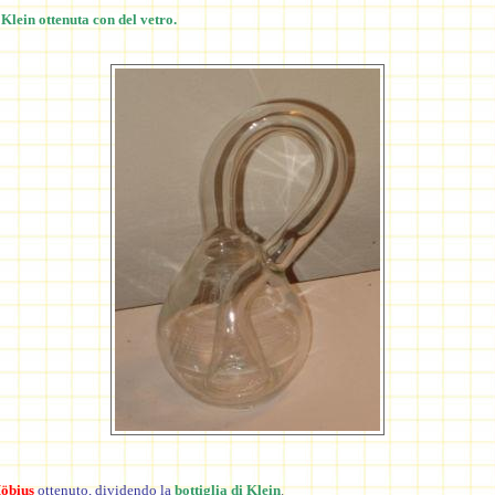
 Klein ottenuta con del vetro.
Möbius
ottenuto, dividendo
la
bottiglia di Klein
.