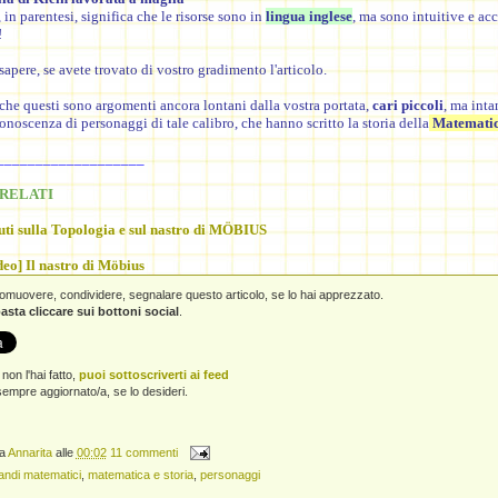
, in parentesi, significa che le risorse sono in
lingua
inglese
, ma sono intuitive e acc
!
sapere, se avete trovato di vostro gradimento l'articolo.
 che questi sono argomenti ancora lontani dalla vostra portata,
cari piccoli
, ma inta
onoscenza di personaggi di tale calibro, che hanno scritto la storia della
Matemati
___________________
RELATI
uti sulla Topologia e sul nastro di MÖBIUS
deo] Il nastro di Möbius
promuovere, condividere, segnalare questo articolo, se lo hai apprezzato.
asta cliccare sui bottoni social
.
non l'hai fatto,
puoi sottoscriverti ai feed
empre aggiornato/a, se lo desideri.
da
Annarita
alle
00:02
11 commenti
andi matematici
,
matematica e storia
,
personaggi