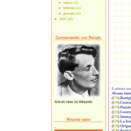
►
marzo
(11)
►
febbraio
(11)
►
gennaio
(12)
►
2007
(95)
Conversando con Renato
E adesso u
Alcune imma
(
EN
)
Bottig
Articolo citato da Wikipedia
(
EN
)
Costru
(
EN
)
Puzzle 
(
EN
)
Costru
(
EN
)
Immagi
Risorse varie
(
EN
)
La bot
(
EN
)
Origam
(
EN
)
Bottig