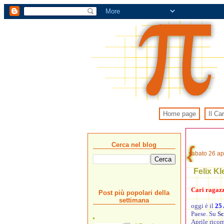
Home page
Il Ca
Cerca nel blog
sabato 26 ap
Felix Kl
Cari ragazzi
Post più popolari della
settimana
oggi è il
25 
Paese. Su
Sc
Aprile ricor