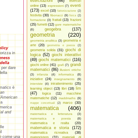
esercitazioni
(66)
esercizi
eventi
online
(13)
espressioni
(7)
(173)
excel
(10)
fattorizzazione
(2)
festivita
(30)
fibonacci
(9)
fisica
(2)
frattali
(13)
frazioni
formazione
(3)
(25)
fumetti
(12)
gare matematiche
geogebra
(137)
(6)
geometria
(220)
geometria e
geometria analitica
(3)
arte
(20)
geometria e poesia
(2)
olicy
giochi di
geometria solida
(31)
rizza in
logica
(52)
giochi interattivi
eness
(49)
giochi matematici
(116)
della
grandi
giochi online
(41)
grafi
(7)
per dare
matematici
(86)
illusioni ottiche
ella
(3)
infanzia
(4)
informatica
(8)
iniziative
(24)
insegnamento
(9)
intrattenimento
(25)
interviste
(4)
matics
è
lim
learning object
(13)
libri
(18)
an
(47)
logica
(11)
macchine
'
American
matematiche
(12)
maddmaths
(9)
la
marco
(30)
mappe concettuali
(2)
America
matematica
(406)
ial and
matematica e letteratura
(3)
matematica e poesia
(8)
matematica e realta
(20)
lle
matematica e storia
(172)
il
matematica ricreativa
(38)
th
come una
matepristem
(31)
materiali di