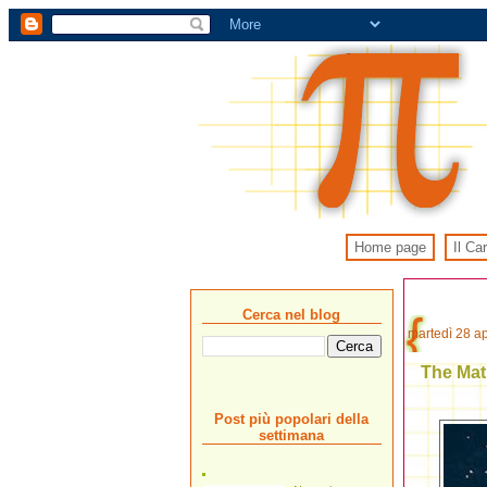
Home page
Il Ca
Cerca nel blog
martedì 28 ap
The Mat
Post più popolari della
settimana