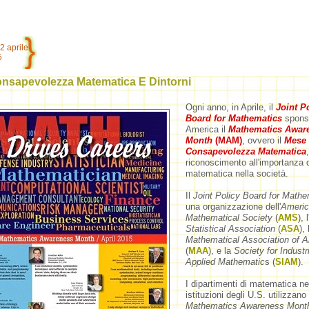
2 aprile
5
onsapevolezza Matematica E Dintorni
Ogni anno, in Aprile, il
Joint P
Board for Mathematic
s
sponso
America il
Mathematics Awar
Month
(MAM)
,
ovvero il
Mese 
Consapevolezza Matematica
,
riconoscimento all'importanza d
matematica nella società.
Il
Joint Policy Board for Mathe
una organizzazione dell'
Americ
Mathematical Society
(
AMS
), l
Statistical Association
(
ASA
), 
Mathematical Association of 
(
MAA
), e la
Society for Industr
Applied Mathematic
s (
SIAM
).
I dipartimenti di matematica ne
istituzioni degli U.S. utilizzano 
Mathematics Awareness Mon