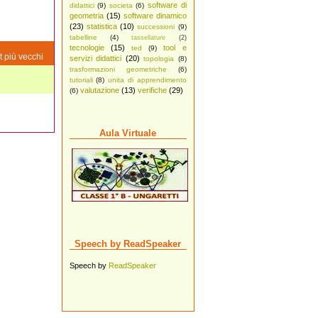
software di
didattici
(9)
societa
(6)
geometria
(15)
software dinamico
(23)
statistica
(10)
successioni
(9)
tabelline
(4)
tassellature
(2)
tecnologie
(15)
tool e
ted
(9)
t più vecchi
servizi didattici
(20)
topologia
(8)
trasformazioni geometriche
(6)
tutoriali
(8)
unita di apprendimento
valutazione
(13)
verifiche
(29)
(6)
Aula Virtuale
Speech by ReadSpeaker
Speech by
ReadSpeaker