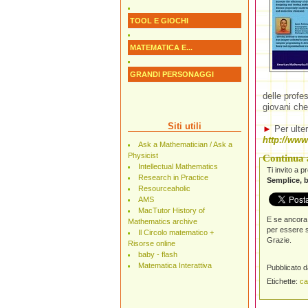
TOOL E GIOCHI
MATEMATICA E...
GRANDI PERSONAGGI
delle profe
giovani che
Siti utili
►
Per ulter
http://ww
Ask a Mathematician / Ask a
Physicist
Continua a
Intellectual Mathematics
Ti invito a 
Research in Practice
Semplice, b
Resourceaholic
AMS
MacTutor History of
E se ancora 
Mathematics archive
per essere s
Il Circolo matematico +
Grazie.
Risorse online
baby - flash
Matematica Interattiva
Pubblicato 
Etichette:
ca