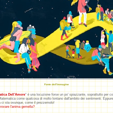
Fonte dell'immagine
tica Dell'Amore
" è una locuzione forse un po' spiazzante, soprattutto per co
atematica come qualcosa di molto lontano dall'ambito dei sentimenti. Eppure
 ci sta ovunque, come il prezzemolo!
rovare l'anima gemella?