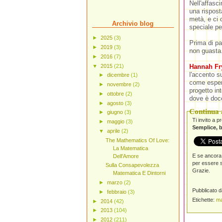
Nell'affasc
una rispost
metà, e ci 
Archivio blog
speciale pe
►
2025
(3)
Prima di p
►
2019
(3)
non guasta
►
2016
(7)
Hannah Fr
▼
2015
(21)
l'accento s
►
dicembre
(1)
come espert
►
novembre
(2)
progetto in
►
ottobre
(2)
dove è doc
►
agosto
(3)
Continua a
►
giugno
(3)
Ti invito a 
►
maggio
(3)
Semplice, b
▼
aprile
(2)
The Mathematics Of Love:
La Matematica
E se ancora 
Dell'Amore
per essere s
Sulla Consapevolezza
Grazie.
Matematica E Dintorni
►
marzo
(2)
Pubblicato 
►
febbraio
(3)
Etichette:
ma
►
2014
(42)
►
2013
(104)
►
2012
(211)