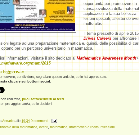
opportunità per promuovere la
consapevolezza della matemati
applicazioni e la sua bellezza-
lezioni speciali, allestendo even
molto altro.
Il tema prescelto di aprile 201
Drives Careers
per affrontare 
ssioni legate ad una preparazione matematica e, quindi, delle possibilità di carr
 optano per un percorso universitario in matematica.
iori informazioni, visitate il sito dedicato al
Mathematics Awareness Month
>
w.mathaware.org/mam/2015
 leggere...»
promuovere, condividere, segnalare questo articolo, se lo hai apprezzato.
asta cliccare sui bottoni social
.
non l'hai fatto,
puoi sottoscriverti ai feed
empre aggiornato/a, se lo desideri.
da
Annarita
alle
19:34
0 commenti
rnevale della matematica
,
eventi
,
matematica
,
matematica e realta
,
riflessioni