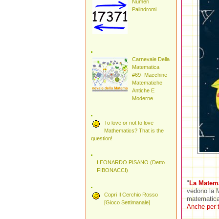
Numeri
Palindromi
Carnevale Della
Matematica
#69- Macchine
Matematiche
Antiche E
Moderne
To love or not to love
Mathematics? That is the
question!
LEONARDO PISANO (Detto
FIBONACCI)
"
La Matema
vedono la M
Copri Il Cerchio Rosso
matematica
[Gioco Settimanale]
Anche per t