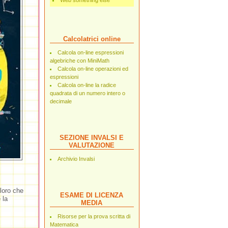
Web something else
Calcolatrici online
Calcola on-line espressioni
algebriche con MiniMath
Calcola on-line operazioni ed
espressioni
Calcola on-line la radice
quadrata di un numero intero o
decimale
SEZIONE INVALSI E
VALUTAZIONE
Archivio Invalsi
loro che
ESAME DI LICENZA
 la
MEDIA
Risorse per la prova scritta di
Matematica