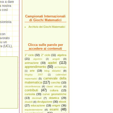
va a dare
a nostra
a così
Campionati Internazionali
di Giochi Matematici
sionista
Archivio dei Giochi Matematici
 con
avorato
su un
Clicca sulle parole per
ra
(UCL),
accedere ai contenuti
1° ciclo
(32)
2° ciclo
(11)
algebra
(21)
angoli
(3)
algoritmi
(2)
applet
(113)
animazione
(33)
apprendimento
(50)
archeologia
arte
(19)
blog didattici
(9)
(1)
calendari
blogday 2007
(1)
carnevale della
matematici
(5)
matematica
(117)
cerchio
(10)
circonferenza
(4)
classi virtuali
(4)
contributi
(47)
cultura
(13)
curiosita
(33)
curve geometriche
(13)
didattica
(29)
decimali
(7)
divulgazione
(30)
ebook
disabili
(4)
(27)
educazione
(19)
enigmi
(36)
esami
(48)
equiestensione
(4)