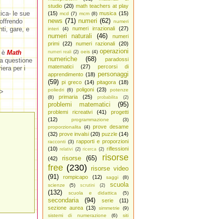
studio
(20)
math teachers at play
ca- le sue
(15)
musica
(15)
mcd
(7)
mcm
(8)
news
(71)
numeri
(62)
 offrendo
numeri
ti, gare, e
numeri irrazionali
(27)
interi
(4)
numeri naturali
(46)
numeri
primi
(22)
numeri razionali
(20)
operazioni
5 è
Math
oeis
(4)
numeri reali
(2)
numeriche
(68)
paradossi
la questione
matematici
(27)
percorsi di
iera per i
personaggi
apprendimento
(18)
(59)
pi greco
(14)
pitagora
(18)
poligoni
(23)
poliedri
(6)
potenze
>
primaria
(25)
(8)
probabilita
(2)
problemi matematici
(95)
problemi ricreativi
(41)
progetti
(12)
programmazione
(3)
prove desame
proporzionalita
(4)
(32)
prove invalsi
(20)
puzzle
(14)
rapporti e proporzioni
racconti
(3)
(10)
riflessioni
relativi
(2)
ricerca
(2)
risorse
risorse
(65)
(42)
free
(230)
risorse video
(91)
rompicapo
(12)
saggi
(8)
scuola
scienze
(5)
scrutini
(2)
(132)
scuola e didattica
(5)
secondaria
(94)
serie
(11)
sezione aurea
(13)
simmetrie
(9)
sistemi di numerazione
(6)
siti