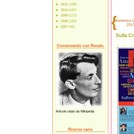
►
2011
(109)
►
2010
(197)
►
2009
(172)
domenica 1
►
2008
(163)
201
►
2007
(95)
Sulla C
Conversando con Renato
Articolo citato da Wikipedia
Risorse varie