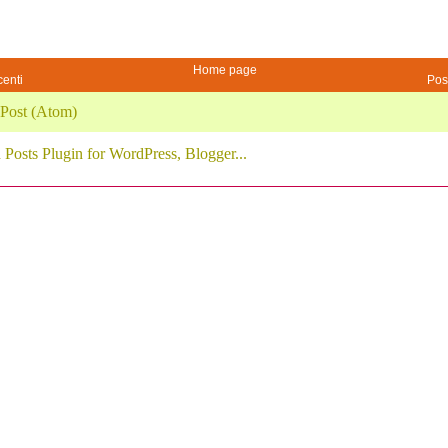
Home page
centi
Pos
Post (Atom)