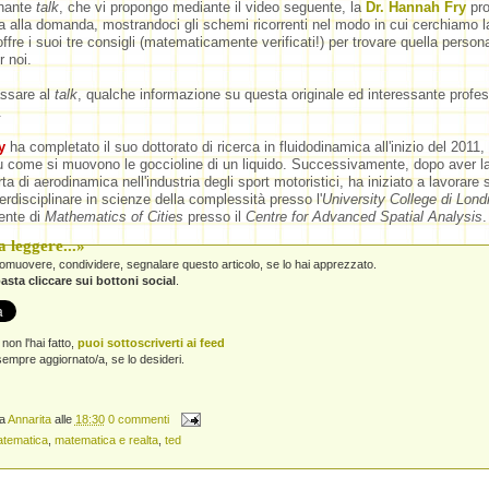
inante
talk
, che vi propongo mediante il video seguente, la
Dr. Hannah Fry
pro
a alla domanda, mostrandoci gli schemi ricorrenti nel modo in cui cerchiamo l
offre i suoi tre consigli (matematicamente verificati!) per trovare quella person
r noi.
assare al
talk
, qualche informazione su questa originale ed interessante profes
.
y
ha completato il suo dottorato di ricerca in fluidodinamica all'inizio del 2011,
u come si muovono le goccioline di un liquido. Successivamente, dopo aver l
a di aerodinamica nell'industria degli sport motoristici, ha iniziato a lavorare 
terdisciplinare in scienze della complessità presso l'
University College di Lond
ente di
Mathematics of Cities
presso il
Centre for Advanced Spatial Analysis
.
 leggere...»
promuovere, condividere, segnalare questo articolo, se lo hai apprezzato.
asta cliccare sui bottoni social
.
non l'hai fatto,
puoi sottoscriverti ai feed
empre aggiornato/a, se lo desideri.
da
Annarita
alle
18:30
0 commenti
tematica
,
matematica e realta
,
ted