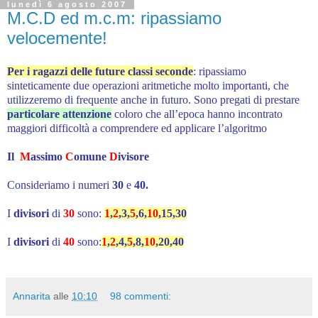
lunedì 6 agosto 2007
M.C.D ed m.c.m: ripassiamo
velocemente!
Per i ragazzi delle future classi seconde
: ripassiamo
sinteticamente due operazioni aritmetiche molto importanti, che
utilizzeremo di frequente anche in futuro. Sono pregati di prestare
particolare attenzione
coloro che all’epoca hanno incontrato
maggiori difficoltà a comprendere ed applicare l’algoritmo
Il
M
assimo
C
omune
D
ivisore
Consideriamo i numeri
30
e
40.
I
divisori
di
30
sono:
1
,
2
,3,
5
,6,
10
,15,30
I
divisori
di
40
sono:
1
,
2
,4,
5
,8,
10
,20,40
Annarita
alle
10:10
98 commenti: