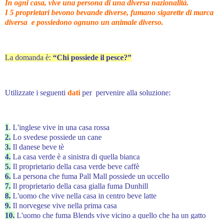
In ogni casa, vive una persona di una diversa nazionalità.
I 5 proprietari bevono bevande diverse, fumano sigarette di marca
diversa e possiedono ognuno un animale diverso.
La domanda è:
“Chi possiede il pesce?”
Utilizzate i seguenti
dati
per pervenire alla soluzione:
1
. L'inglese vive in una casa rossa
2.
Lo svedese possiede un cane
3.
Il danese beve tè
4.
La casa verde è a sinistra di quella bianca
5.
Il proprietario della casa verde beve caffè
6.
La persona che fuma Pall Mall possiede un uccello
7.
Il proprietario della casa gialla fuma Dunhill
8.
L'uomo che vive nella casa in centro beve latte
9.
Il norvegese vive nella prima casa
10.
L'uomo che fuma Blends vive vicino a quello che ha un gatto