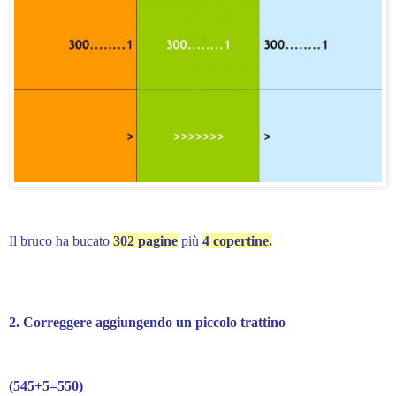
Il bruco ha bucato
302 pagine
più
4 copertine.
2. Correggere aggiungendo un piccolo trattino
(545+5=550)