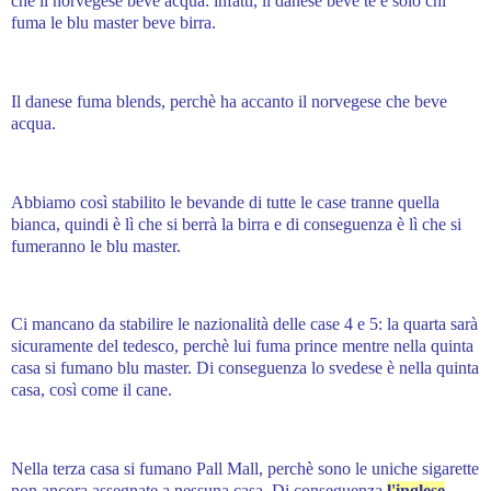
che il
norvegese
beve acqua: infatti, il danese beve tè e solo chi
fuma le blu master beve birra.
Il danese fuma blends, perchè ha accanto il norvegese che beve
acqua.
Abbiamo così stabilito le bevande di tutte le case tranne quella
bianca, quindi è lì che si berrà la birra e di conseguenza è lì che si
fumeranno le blu master.
Ci mancano da stabilire le nazionalità delle case 4 e 5: la
quarta
sarà
sicuramente del
tedesco,
perchè lui fuma prince mentre nella quinta
casa si fumano blu master. Di conseguenza lo
svedese è nella quinta
casa, così come il cane.
Nella
terza casa si fumano Pall Mall
, perchè sono le uniche sigarette
non ancora assegnate a nessuna casa. Di conseguenza
l'inglese