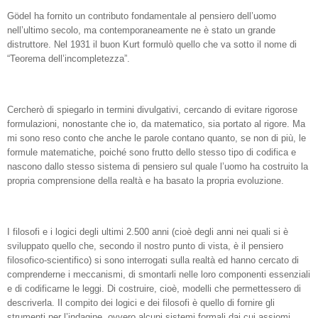
Gödel ha fornito un contributo fondamentale al pensiero dell’uomo
nell’ultimo secolo, ma contemporaneamente ne è stato un grande
distruttore. Nel 1931 il buon Kurt formulò quello che va sotto il nome di
“Teorema dell’incompletezza”.
Cercherò di spiegarlo in termini divulgativi, cercando di evitare rigorose
formulazioni, nonostante che io, da matematico, sia portato al rigore. Ma
mi sono reso conto che anche le parole contano quanto, se non di più, le
formule matematiche, poiché sono frutto dello stesso tipo di codifica e
nascono dallo stesso sistema di pensiero sul quale l’uomo ha costruito la
propria comprensione della realtà e ha basato la propria evoluzione.
I filosofi e i logici degli ultimi 2.500 anni (cioè degli anni nei quali si è
sviluppato quello che, secondo il nostro punto di vista, è il pensiero
filosofico-scientifico) si sono interrogati sulla realtà ed hanno cercato di
comprenderne i meccanismi, di smontarli nelle loro componenti essenziali
e di codificarne le leggi. Di costruire, cioè, modelli che permettessero di
descriverla. Il compito dei logici e dei filosofi è quello di fornire gli
strumenti per l’indagine, ovvero alcuni sistemi formali dai cui assiomi