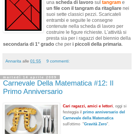
una
scheda di lavoro
sul
tangram
e
un file con il tangram da ritagliare
nei
suoi sette classici pezzi. Scaricateli
entrambi e seguite le consegne
contenute nella scheda di lavoro per
costruire le figure richieste. L'attività si
presta sia per i ragazzi del biennio della
secondaria di 1° grado
che per
i piccoli della primaria
.
Annarita
alle
01:55
9 commenti:
martedì 14 aprile 2009
Carnevale Della Matematica #12: Il
Primo Anniversario
Cari ragazzi, amici e lettori
, oggi si
festeggia il
primo anniversario del
Carnevale della Matematica
sull'ottimo "
Gravità Zero
".