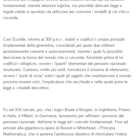
fondamentali, tramite relazioni logiche, sia possibile derivare leggi e
regole valide in assoluto da utilizzare per costruire i modelli di ciò che ci
circonda.
Così Euclide, intorno al 300 p.e.v., stabilì e codificò i cinque postulati
fondamentali della geometria, considerati per quasi due millenni
assolutamente coerenti e autoconsistenti, tramite i quali fu possibile
descrivere la forma del mondo che ci circonda. Aristotele prima di lui
codificò i sillogismi, ovvero i “quanti” elementari del pensiero razionale
strutturato. Cartesio, molto più tardi, formalizzò il sistema di riferimento,
ovvero i “punti di vista” sotto i quali gli oggetti che costituiscono il mondo
possono essere visti; l’impalcatura che racchiude e nella quale porre le
leggi e i modelli descrittivi.
Fu nel XIX secolo, poi, che i logici Boole e Morgan, in Inghilterra, Peano,
in Italia, e Hilbert, in Germania, lavorarono per raffinare i processi del
pensiero razionale, definirne le leggi ed i concetti fondamentali. Fino ad
arrivare alla gigantesca opera di Russel e Whitehead, i Principia
Mathematica, che si poneva l’ambizioso obiettivo di riformulare l’intera