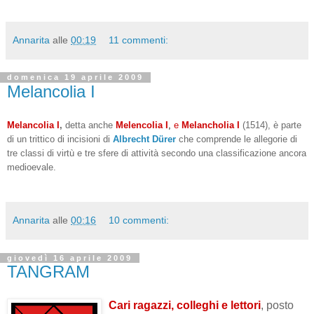
Annarita
alle
00:19
11 commenti:
domenica 19 aprile 2009
Melancolia I
Melancolia I
,
detta anche
Melencolia I
,
e
Melancholia I
(1514), è parte
di un trittico di incisioni di
Albrecht Dürer
che comprende le allegorie di
tre classi di virtù e tre sfere di attività secondo una classificazione ancora
medioevale.
Annarita
alle
00:16
10 commenti:
giovedì 16 aprile 2009
TANGRAM
Cari ragazzi, colleghi e lettori
, posto