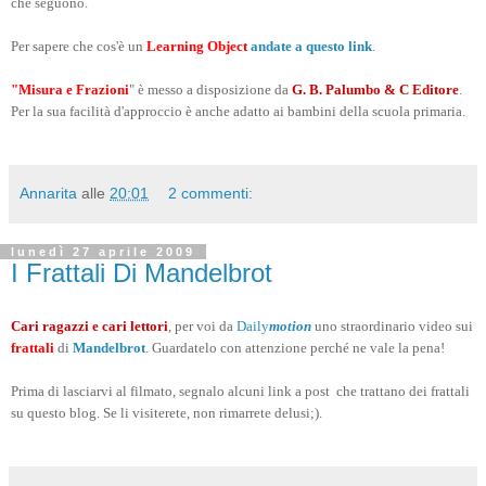
che seguono.
Per sapere che cos'è un
Learning Object
andate a questo link
.
"Misura e Frazioni
" è messo a disposizione da
G. B. Palumbo & C Editore
.
Per la sua facilità d'approccio è anche adatto ai bambini della scuola primaria.
Annarita
alle
20:01
2 commenti:
lunedì 27 aprile 2009
I Frattali Di Mandelbrot
Cari ragazzi e cari lettori
, per voi da
Daily
motion
uno straordinario video sui
frattali
di
Mandelbrot
. Guardatelo con attenzione perché ne vale la pena!
Prima di lasciarvi al filmato, segnalo alcuni link a post che trattano dei frattali
su questo blog. Se li visiterete, non rimarrete delusi;).