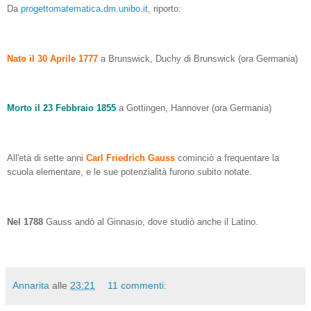
Da
progettomatematica.dm.unibo.it
, riporto:
Nato il 30 Aprile 1777
a Brunswick, Duchy di Brunswick (ora Germania)
Morto il 23 Febbraio 1855
a Gottingen, Hannover (ora Germania)
All'età di sette anni
Carl Friedrich Gauss
cominciò a frequentare la
scuola elementare, e le sue potenzialità furono subito notate.
Nel 1788
Gauss andò al Ginnasio, dove studiò anche il Latino.
Annarita
alle
23:21
11 commenti: