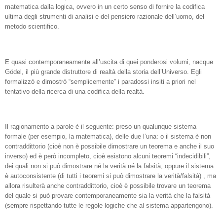
matematica dalla logica, ovvero in un certo senso di fornire la codifica
ultima degli strumenti di analisi e del pensiero razionale dell’uomo, del
metodo scientifico.
E quasi contemporaneamente all’uscita di quei ponderosi volumi, nacque
Gödel, il più grande distruttore di realtà della storia dell’Universo. Egli
formalizzò e dimostrò “semplicemente” i paradossi insiti a priori nel
tentativo della ricerca di una codifica della realtà.
Il ragionamento a parole è il seguente: preso un qualunque sistema
formale (per esempio, la matematica), delle due l’una: o il sistema è non
contraddittorio (cioè non è possibile dimostrare un teorema e anche il suo
inverso) ed è però incompleto, cioè esistono alcuni teoremi “indecidibili”,
dei quali non si può dimostrare né la verità né la falsità, oppure il sistema
è autoconsistente (di tutti i teoremi si può dimostrare la verità/falsità) , ma
allora risulterà anche contraddittorio, cioè è possibile trovare un teorema
del quale si può provare contemporaneamente sia la verità che la falsità
(sempre rispettando tutte le regole logiche che al sistema appartengono).