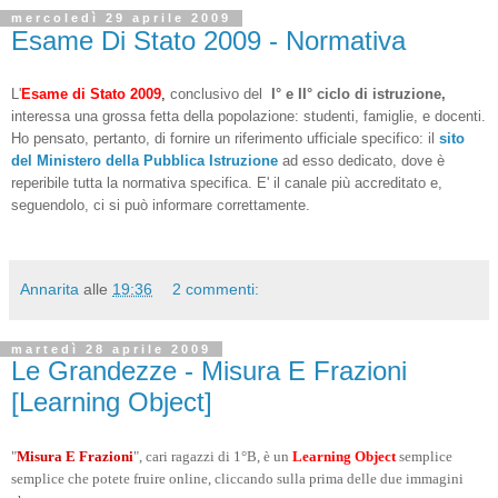
mercoledì 29 aprile 2009
Esame Di Stato 2009 - Normativa
L'
Esame
di Stato 2009
,
conclusivo del
I° e II° ciclo di istruzione,
interessa una grossa fetta della popolazione: studenti, famiglie, e docenti.
Ho pensato, pertanto, di fornire un riferimento ufficiale specifico: il
sito
del Ministero della Pubblica Istruzione
ad esso dedicato, dove è
reperibile tutta la normativa specifica. E' il canale più accreditato e,
seguendolo, ci si può informare correttamente.
Annarita
alle
19:36
2 commenti:
martedì 28 aprile 2009
Le Grandezze - Misura E Frazioni
[Learning Object]
"
Misura E Frazioni
", cari ragazzi di 1°B, è un
Learning Object
semplice
semplice che potete fruire online, cliccando sulla prima delle due immagini