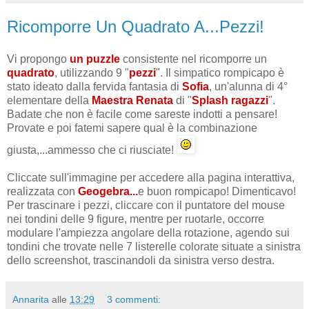
Ricomporre Un Quadrato A...Pezzi!
Vi propongo
un puzzle
consistente nel ricomporre un
quadrato
, utilizzando 9 "
pezzi
". Il simpatico rompicapo è
stato ideato dalla fervida fantasia di
Sofia
, un'alunna di 4°
elementare della
Maestra Renata
di "
Splash ragazzi
".
Badate che non è facile come sareste indotti a pensare!
Provate e poi fatemi sapere qual è la combinazione
giusta,...ammesso che ci riusciate!
Cliccate sull'immagine per accedere alla pagina interattiva,
realizzata con
Geogebra...
e buon rompicapo! Dimenticavo!
Per trascinare i pezzi, cliccare con il puntatore del mouse
nei tondini delle 9 figure, mentre per ruotarle, occorre
modulare l'ampiezza angolare della rotazione, agendo sui
tondini che trovate nelle 7 listerelle colorate situate a sinistra
dello screenshot, trascinandoli da sinistra verso destra.
Annarita
alle
13:29
3 commenti: