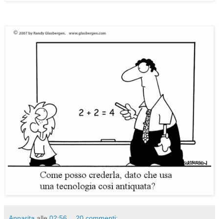
Annarita
alle
02:56
20 commenti: