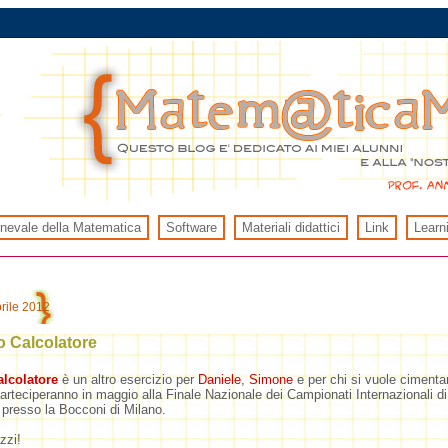
rnevale della Matematica
Software
Materiali didattici
Link
Learn
rile 2012
o Calcolatore
alcolatore
è un altro esercizio per
Daniele
,
Simone
e per chi si vuole cimenta
rteciperanno in maggio alla Finale Nazionale dei Campionati Internazionali di
presso la Bocconi di Milano.
zzi!