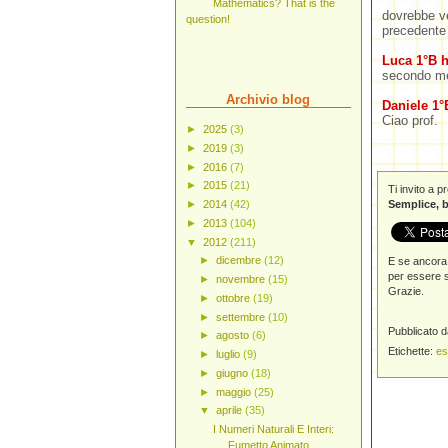
Mathematics? That is the
dovrebbe v
question!
precedente 
Luca 1°B
h
secondo m
Archivio blog
Daniele 1°
Ciao prof.
►
2025
(3)
►
2019
(3)
►
2016
(7)
►
2015
(21)
Ti invito a 
Semplice, b
►
2014
(42)
►
2013
(104)
▼
2012
(211)
►
dicembre
(12)
E se ancora 
per essere s
►
novembre
(15)
Grazie.
►
ottobre
(19)
►
settembre
(10)
Pubblicato 
►
agosto
(6)
Etichette:
es
►
luglio
(9)
►
giugno
(18)
►
maggio
(25)
▼
aprile
(35)
I Numeri Naturali E Interi:
Fumetto Animato