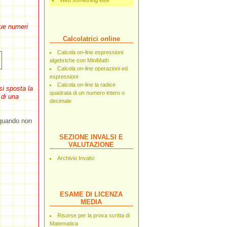
Web something else
due numeri
Calcolatrici online
Calcola on-line espressioni
algebriche con MiniMath
Calcola on-line operazioni ed
espressioni
Calcola on-line la radice
si sposta la
quadrata di un numero intero o
 di una
decimale
 quando non
SEZIONE INVALSI E
VALUTAZIONE
Archivio Invalsi
ESAME DI LICENZA
MEDIA
Risorse per la prova scritta di
Matematica