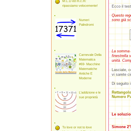
M.C.D ed m.c.m:
ripassiamo velocemente!
Ecco il test
Questo rego
sono già scr
Numeri
Palindromi
La somma de
Carnevale Della
finestrella
Matematica
unità. Comp
#69- Macchine
Matematiche
Lasciate, c
Antiche E
vi sarete ci
Moderne
Di seguito i
Rettangolo
L'addizione e le
Numero Pa
sue proprietà
Le soluzion
Simone 2°
To love or not to love