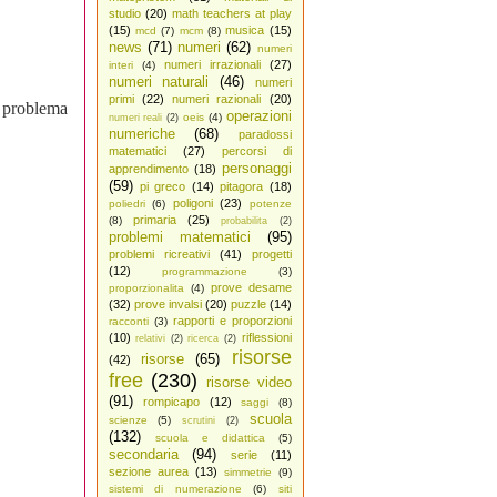
studio
(20)
math teachers at play
(15)
musica
(15)
mcd
(7)
mcm
(8)
news
(71)
numeri
(62)
numeri
numeri irrazionali
(27)
interi
(4)
numeri naturali
(46)
numeri
primi
(22)
numeri razionali
(20)
te problema
operazioni
oeis
(4)
numeri reali
(2)
numeriche
(68)
paradossi
matematici
(27)
percorsi di
personaggi
apprendimento
(18)
(59)
pi greco
(14)
pitagora
(18)
poligoni
(23)
poliedri
(6)
potenze
primaria
(25)
(8)
probabilita
(2)
problemi matematici
(95)
problemi ricreativi
(41)
progetti
(12)
programmazione
(3)
prove desame
proporzionalita
(4)
(32)
prove invalsi
(20)
puzzle
(14)
rapporti e proporzioni
racconti
(3)
(10)
riflessioni
relativi
(2)
ricerca
(2)
risorse
risorse
(65)
(42)
free
(230)
risorse video
(91)
rompicapo
(12)
saggi
(8)
scuola
scienze
(5)
scrutini
(2)
(132)
scuola e didattica
(5)
secondaria
(94)
serie
(11)
sezione aurea
(13)
simmetrie
(9)
sistemi di numerazione
(6)
siti