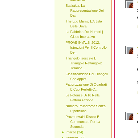
Statistica: La
Rappresentazione Dei
Dati
The Egg Man's: L'Artista
Delle Uova
La Fabbrica Dei Numeri |
Gioco Interattivo
PROVE INVALSI 2012:
Istruzioni Per Il Controllo
De...
Triangolo Isoscele E
Triangolo Rettangolo:
Termino...
Classificazione Dei Triangoli
Con Applet
Fattorizzazione Di Quadrati
E Cubi Perfetti C...
Le Potenze Di 10 Nella
Fattorizzazione
Numero Palindromo Senza
Ripetizione
Prove Invalsi Risolte E
Commentate Per La
Seconda...
►
marzo
(24)