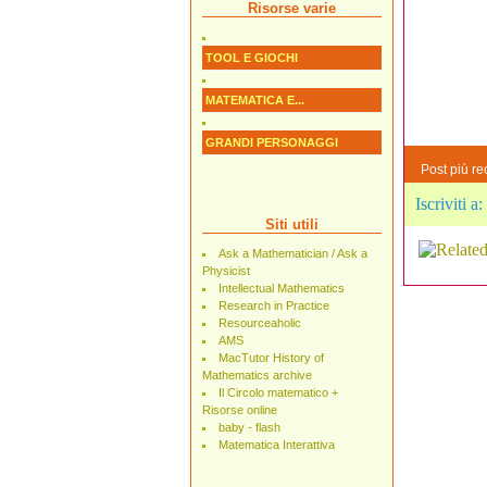
Risorse varie
TOOL E GIOCHI
MATEMATICA E...
GRANDI PERSONAGGI
Post più re
Iscriviti a:
Siti utili
Ask a Mathematician / Ask a
Physicist
Intellectual Mathematics
Research in Practice
Resourceaholic
AMS
MacTutor History of
Mathematics archive
Il Circolo matematico +
Risorse online
baby - flash
Matematica Interattiva