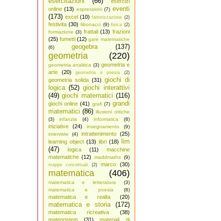
esercitazioni
(66)
esercizi
eventi
online
(13)
espressioni
(7)
(173)
excel
(10)
fattorizzazione
(2)
festivita
(30)
fibonacci
(9)
fisica
(2)
frattali
(13)
frazioni
formazione
(3)
(25)
fumetti
(12)
gare matematiche
geogebra
(137)
(6)
geometria
(220)
geometria e
geometria analitica
(3)
arte
(20)
geometria e poesia
(2)
giochi di
geometria solida
(31)
logica
(52)
giochi interattivi
(49)
giochi matematici
(116)
grandi
giochi online
(41)
grafi
(7)
matematici
(86)
illusioni ottiche
(3)
infanzia
(4)
informatica
(8)
iniziative
(24)
insegnamento
(9)
intrattenimento
(25)
interviste
(4)
lim
learning object
(13)
libri
(18)
(47)
logica
(11)
macchine
matematiche
(12)
maddmaths
(9)
marco
(30)
mappe concettuali
(2)
matematica
(406)
matematica e letteratura
(3)
matematica e poesia
(8)
matematica e realta
(20)
matematica e storia
(172)
matematica ricreativa
(38)
matepristem
(31)
materiali di