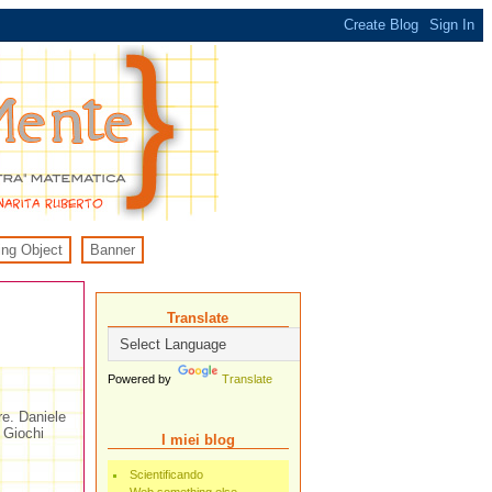
ing Object
Banner
Translate
Powered by
Translate
re. Daniele
 Giochi
I miei blog
Scientificando