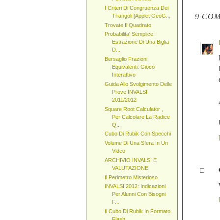
I Criteri Di Congruenza Dei
9 COM
Triangoli [Applet GeoG...
Trovate Il Quadrato
Probabilita' Semplice:
Estrazione Di Una Biglia
D...
Bersaglio Frazioni
Equivalenti: Gioco
Interattivo
Guida Allo Svolgimento Delle
Prove INVALSI
2011/2012
Square Root Calculator ,
Per Calcolare La Radice
Q...
Cubo Di Rubik Con Specchi
Volume Di Una Sfera In Un
Video
ARCHIVIO INVALSI E
VALUTAZIONE
Il Perimetro Misterioso
INVALSI 2012: Indicazioni
Per Alunni Con Bisogni
F...
Il Cubo Di Rubik In Formato
Flash