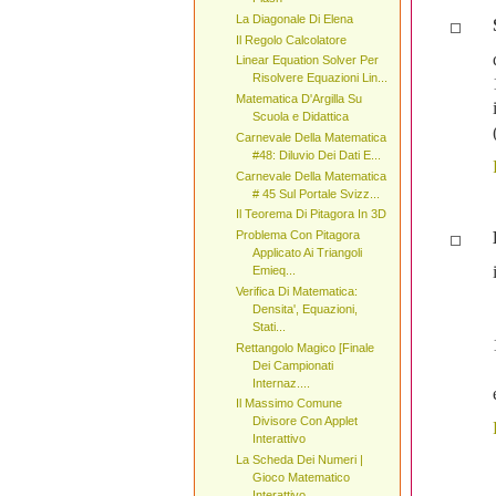
La Diagonale Di Elena
Il Regolo Calcolatore
Linear Equation Solver Per
Risolvere Equazioni Lin...
Matematica D'Argilla Su
Scuola e Didattica
Carnevale Della Matematica
#48: Diluvio Dei Dati E...
Carnevale Della Matematica
# 45 Sul Portale Svizz...
Il Teorema Di Pitagora In 3D
Problema Con Pitagora
Applicato Ai Triangoli
Emieq...
Verifica Di Matematica:
Densita', Equazioni,
Stati...
Rettangolo Magico [Finale
Dei Campionati
Internaz....
Il Massimo Comune
Divisore Con Applet
Interattivo
La Scheda Dei Numeri |
Gioco Matematico
Interattivo