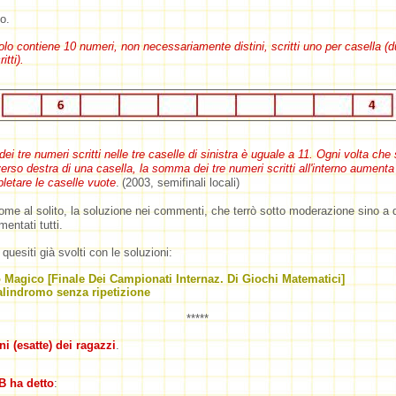
o.
lo contiene 10 numeri, non necessariamente distini, scritti uno per casella (
itti).
i tre numeri scritti nelle tre caselle di sinistra è uguale a 11. Ogni volta che 
 verso destra di una casella, la somma dei tre numeri scritti all'interno aumenta
letare le caselle vuote
.
(2003, semifinali locali)
ome al solito, la soluzione nei commenti, che terrò sotto moderazione sino a
mentati tutti.
 quesiti già svolti con le soluzioni:
 Magico [Finale Dei Campionati Internaz. Di Giochi Matematici]
lindromo senza ripetizione
*****
i (esatte) dei ragazzi
.
B
ha detto
: