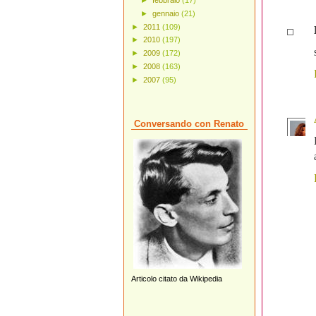
►
febbraio
(17)
►
gennaio
(21)
►
2011
(109)
►
2010
(197)
►
2009
(172)
►
2008
(163)
►
2007
(95)
Conversando con Renato
Articolo citato da Wikipedia