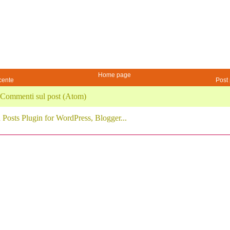
Home page
cente
Post 
Commenti sul post (Atom)