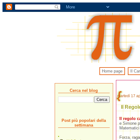
Home page
Il Ca
Cerca nel blog
martedì 17 ap
Il Regol
Il regolo c
Post più popolari della
e Simone pa
settimana
Matematici 
Forza, raga