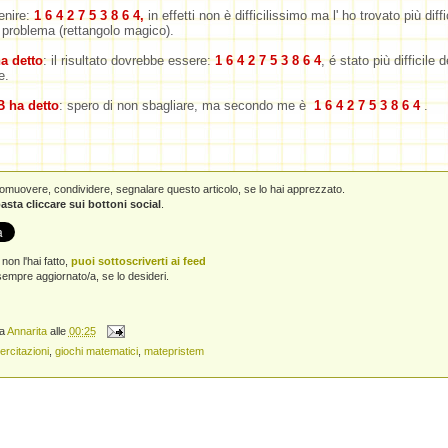
enire:
1 6 4 2 7 5 3 8 6 4,
in effetti non è difficilissimo ma l' ho trovato più diffi
problema (rettangolo magico).
a detto
: il risultato dovrebbe essere:
1 6 4 2 7 5 3 8 6 4
, é stato più difficile de
e.
B ha detto
: spero di non sbagliare, ma secondo me è
1 6 4 2 7 5 3 8 6 4
.
promuovere, condividere, segnalare questo articolo, se lo hai apprezzato.
asta cliccare sui bottoni social
.
non l'hai fatto,
puoi sottoscriverti ai feed
empre aggiornato/a, se lo desideri.
da
Annarita
alle
00:25
ercitazioni
,
giochi matematici
,
matepristem