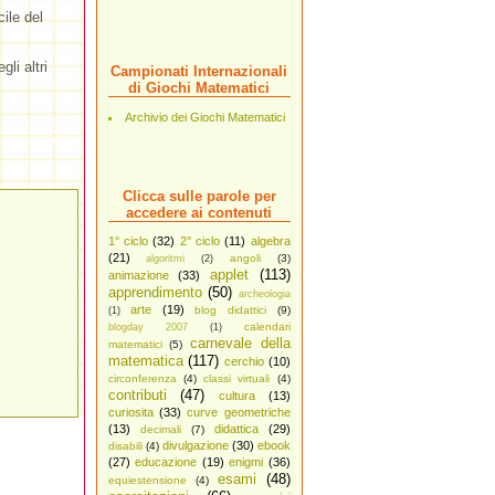
cile del
gli altri
Campionati Internazionali
di Giochi Matematici
Archivio dei Giochi Matematici
Clicca sulle parole per
accedere ai contenuti
1° ciclo
(32)
2° ciclo
(11)
algebra
(21)
angoli
(3)
algoritmi
(2)
applet
(113)
animazione
(33)
apprendimento
(50)
archeologia
arte
(19)
blog didattici
(9)
(1)
calendari
blogday 2007
(1)
carnevale della
matematici
(5)
matematica
(117)
cerchio
(10)
circonferenza
(4)
classi virtuali
(4)
contributi
(47)
cultura
(13)
curiosita
(33)
curve geometriche
(13)
didattica
(29)
decimali
(7)
divulgazione
(30)
ebook
disabili
(4)
(27)
educazione
(19)
enigmi
(36)
esami
(48)
equiestensione
(4)