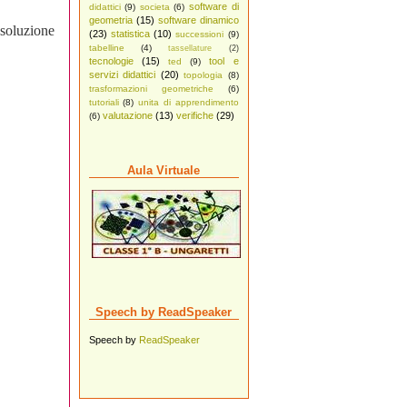
software di
didattici
(9)
societa
(6)
geometria
(15)
software dinamico
soluzione
(23)
statistica
(10)
successioni
(9)
tabelline
(4)
tassellature
(2)
tecnologie
(15)
tool e
ted
(9)
servizi didattici
(20)
topologia
(8)
trasformazioni geometriche
(6)
tutoriali
(8)
unita di apprendimento
valutazione
(13)
verifiche
(29)
(6)
Aula Virtuale
Speech by ReadSpeaker
Speech by
ReadSpeaker