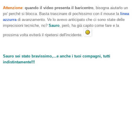
Attenzione
:
quando il video presenta il baricentro
, bisogna aiutarlo un
po' perché si blocca. Basta trascinare di pochissimo con il mouse la
linea
azzurra
di avanzamento. Ve lo avevo anticipato che ci sono state delle
imprecisioni tecniche, no?
Sauro
, però, ha già capito come fare e la
prossima volta eviterà il ripetersi dell'incidente.
Sauro sei stato bravissimo,...e anche i tuoi compagni, tutti
indistintamente!!!