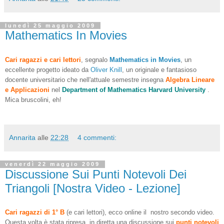
lunedì 25 maggio 2009
Mathematics In Movies
Cari ragazzi e cari lettori
, segnalo
Mathematics in Movies
, un
eccellente progetto ideato da
Oliver Knill
, un originale e fantasioso
docente universitario che nell'attuale semestre insegna
Algebra Lineare
e Applicazioni
nel
Department of Mathematics Harvard University
.
Mica bruscolini, eh!
Annarita
alle
22:28
4 commenti:
venerdì 22 maggio 2009
Discussione Sui Punti Notevoli Dei
Triangoli [Nostra Video - Lezione]
Cari ragazzi di 1° B
(e cari lettori), ecco online il nostro secondo video.
Questa volta è stata ripresa in diretta una discussione sui
punti notevoli