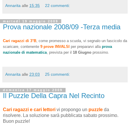
Annarita
alle
15:35
22 commenti:
martedì 19 maggio 2009
Prova nazionale 2008/09 -Terza media
Cari ragazzi di 3°B
, come promesso a scuola, vi segnalo un fascicolo da
scaricare, contenente
9 prove INVALSI
per prepararvi alla
prova
nazionale di matematica
, prevista per il
18 Giugno
prossimo.
Annarita
alle
23:03
25 commenti:
domenica 17 maggio 2009
Il Puzzle Della Capra Nel Recinto
Cari ragazzi e cari lettori
vi propongo un
puzzle
da
risolvere. La soluzione sarà pubblicata sabato prossimo.
Buon puzzle!