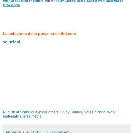
Publish at Scribd
or
explore
others:
Study Guides, Notes,
School Work
matematica
terza media
La soluzione della prova su scribd.com
soluzioni
Publish at Scribd
or
explore
others:
Study Guides, Notes,
School Work
matematica
terza media
Annarita
alle
21:49
25 commenti: