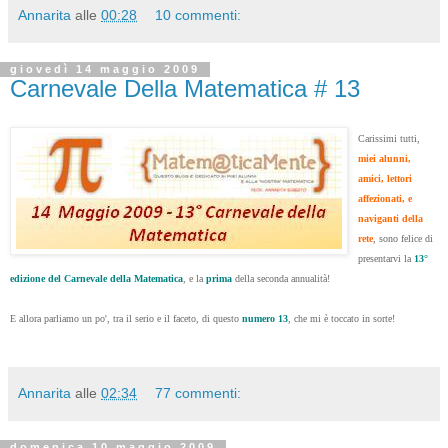
Annarita
alle
00:28
10 commenti:
giovedì 14 maggio 2009
Carnevale Della Matematica # 13
Carissimi tutti,
miei alunni,
amici, lettori
affezionati, e
naviganti della
rete
, sono felice di
presentarvi la
13°
edizione del Carnevale della Matematica
,
e la
prima
della seconda annualità!
E allora parliamo un po', tra il serio e il faceto, di questo
numero 13
, che mi è toccato in sorte!
Annarita
alle
02:34
77 commenti:
domenica 10 maggio 2009