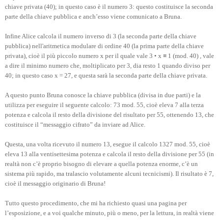
chiave privata (40); in questo caso è il numero 3: questo costituisce la seconda
parte della chiave pubblica e anch’esso viene comunicato a Bruna.
Infine Alice calcola il numero inverso di 3 (la seconda parte della chiave
pubblica) nell'aritmetica modulare di ordine 40 (la prima parte della chiave
privata), cioè il più piccolo numero x per il quale vale 3 • x ≡ 1 (mod. 40) , vale
a dire il minimo numero che, moltiplicato per 3, dia resto 1 quando diviso per
40; in questo caso x = 27, e questa sarà la seconda parte della chiave privata.
A questo punto Bruna conosce la chiave pubblica (divisa in due parti) e la
utilizza per eseguire il seguente calcolo: 73 mod. 55, cioè eleva 7 alla terza
potenza e calcola il resto della divisione del risultato per 55, ottenendo 13, che
costituisce il “messaggio cifrato” da inviare ad Alice.
Questa, una volta ricevuto il numero 13, esegue il calcolo 1327 mod. 55, cioè
eleva 13 alla ventisettesima potenza e calcola il resto della divisione per 55 (in
realtà non c’è proprio bisogno di elevare a quella potenza enorme, c’è un
sistema più rapido, ma tralascio volutamente alcuni tecnicismi). Il risultato è 7,
cioè il messaggio originario di Bruna!
Tutto questo procedimento, che mi ha richiesto quasi una pagina per
l’esposizione, e a voi qualche minuto, più o meno, per la lettura, in realtà viene