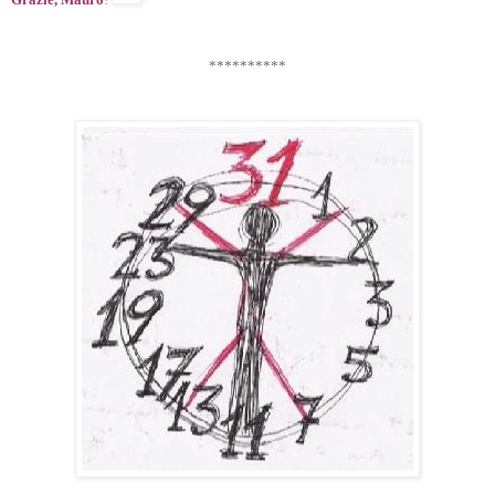
**********