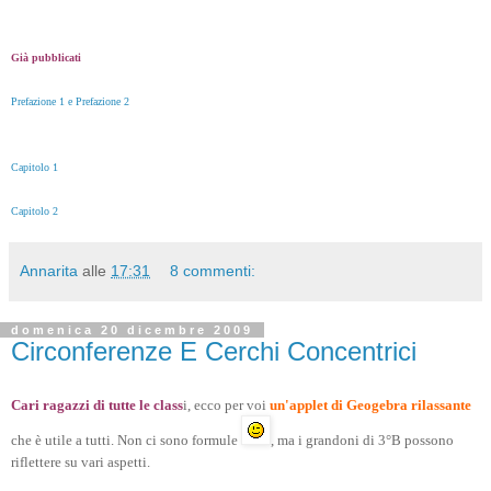
Già pubblicati
Prefazione 1 e Prefazione 2
Capitolo 1
Capitolo 2
Annarita
alle
17:31
8 commenti:
domenica 20 dicembre 2009
Circonferenze E Cerchi Concentrici
Cari ragazzi di tutte le class
i, ecco per voi
un'applet di Geogebra rilassante
che è utile a tutti. Non ci sono formule
, ma i grandoni di 3°B possono
riflettere su vari aspetti.