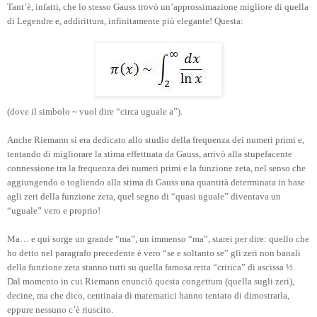
Tant’è, infatti, che lo stesso Gauss trovò un’approssimazione migliore di quella
di Legendre e, addirittura, infinitamente più elegante! Questa:
(dove il simbolo ~ vuol dire “circa uguale a”).
Anche Riemann si era dedicato allo studio della frequenza dei numeri primi e,
tentando di migliorare la stima effettuata da Gauss, arrivò alla stupefacente
connessione tra la frequenza dei numeri primi e la funzione zeta, nel senso che
aggiungendo o togliendo alla stima di Gauss una quantità determinata in base
agli zeri della funzione zeta, quel segno di “quasi uguale” diventava un
“uguale” vero e proprio!
Ma… e qui sorge un grande “ma”, un immenso “ma”, starei per dire: quello che
ho detto nel paragrafo precedente è vero “se e soltanto se” gli zeri non banali
della funzione zeta stanno tutti su quella famosa retta “critica” di ascissa ½.
Dal momento in cui Riemann enunciò questa congettura (quella sugli zeri),
decine, ma che dico, centinaia di matematici hanno tentato di dimostrarla,
eppure nessuno c’è riuscito.