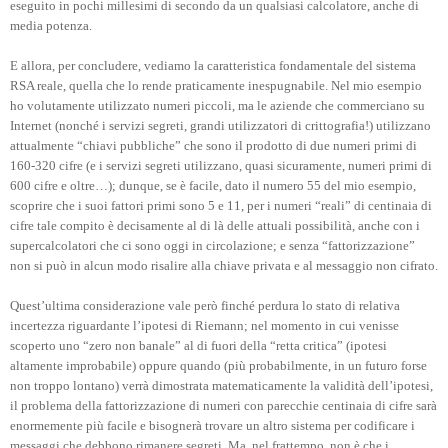
eseguito in pochi millesimi di secondo da un qualsiasi calcolatore, anche di
media potenza.
E allora, per concludere, vediamo la caratteristica fondamentale del sistema
RSA reale, quella che lo rende praticamente inespugnabile. Nel mio esempio
ho volutamente utilizzato numeri piccoli, ma le aziende che commerciano su
Internet (nonché i servizi segreti, grandi utilizzatori di crittografia!) utilizzano
attualmente “chiavi pubbliche” che sono il prodotto di due numeri primi di
160-320 cifre (e i servizi segreti utilizzano, quasi sicuramente, numeri primi di
600 cifre e oltre…); dunque, se è facile, dato il numero 55 del mio esempio,
scoprire che i suoi fattori primi sono 5 e 11, per i numeri “reali” di centinaia di
cifre tale compito è decisamente al di là delle attuali possibilità, anche con i
supercalcolatori che ci sono oggi in circolazione; e senza “fattorizzazione”
non si può in alcun modo risalire alla chiave privata e al messaggio non cifrato.
Quest’ultima considerazione vale però finché perdura lo stato di relativa
incertezza riguardante l’ipotesi di Riemann; nel momento in cui venisse
scoperto uno “zero non banale” al di fuori della “retta critica” (ipotesi
altamente improbabile) oppure quando (più probabilmente, in un futuro forse
non troppo lontano) verrà dimostrata matematicamente la validità dell’ipotesi,
il problema della fattorizzazione di numeri con parecchie centinaia di cifre sarà
enormemente più facile e bisognerà trovare un altro sistema per codificare i
messaggi che debbono rimanere segreti. Ma, nel frattempo, non è che i