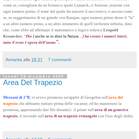
come se, consigliata da un botanico quale Lamarck, ci fornisse, insieme con
ogni numero primo, il seme dal quale far nascere il successivo, o ancora come
se, su suggerimento di un grande von Karajan, ogni numero primo desse il “la”
a un altro numero primo, a un altro strumento di quell’orchestra infinita; dato
che, come ebbe ad affermare il matematico e logico tedesco
Leopold
Kronecker
, “
Dio [
anche se io direi la Natura…
] ha creato i numeri interi,
”.
tutto il resto è
opera dell’uomo
Annarita
alle
18:37
7 commenti:
lunedì 28 dicembre 2009
Area Del Trapezio
Mezzani di 2°B
, vi avevo promesso un'applet di Geogebra sull'
area del
trapezio
che abbiamo trattato prima delle vacanze, ed ho mantenuto la
promessa, approntando due file dinamici: il primo sull'
area di un generico
trapezio
, il secondo sull'
area di un trapezio rettangolo
con l'uso degli slider.