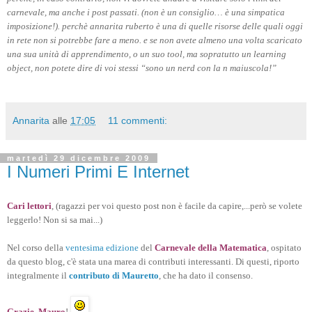
carnevale, ma anche i post passati. (non è un consiglio… è una simpatica
imposizione!). perchè annarita ruberto è una di quelle risorse delle quali oggi
in rete non si potrebbe fare a meno. e se non avete almeno una volta scaricato
una sua unità di apprendimento, o un suo tool, ma sopratutto un learning
object, non potete dire di voi stessi “sono un nerd con la n maiuscola!”
Annarita
alle
17:05
11 commenti:
martedì 29 dicembre 2009
I Numeri Primi E Internet
Cari lettori
, (ragazzi per voi questo post non è facile da capire,...però se volete
leggerlo! Non si sa mai...)
Nel corso della
ventesima edizione
del
Carnevale della Matematica
, ospitato
da questo blog, c'è stata una marea di contributi interessanti. Di questi, riporto
integralmente il
contributo di Mauretto
, che ha dato il consenso.
Grazie, Mauro
!