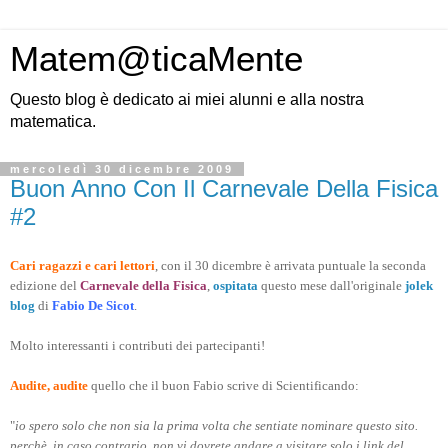
Matem@ticaMente
Questo blog è dedicato ai miei alunni e alla nostra
matematica.
mercoledì 30 dicembre 2009
Buon Anno Con Il Carnevale Della Fisica
#2
Cari ragazzi e cari lettori
, con il 30 dicembre è arrivata puntuale la seconda
edizione del
Carnevale della Fisica
,
ospitata
questo mese dall'originale
jolek
blog
di
Fabio De Sicot
.
Molto interessanti i contributi dei partecipanti!
Audite, audite
quello che il buon Fabio scrive di Scientificando:
"
io spero solo che non sia la prima volta che sentiate nominare questo sito.
perchè, in caso contrario, non vi dovrete andare a visitare solo i link del