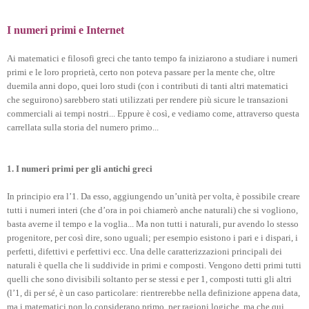
I numeri primi e Internet
Ai matematici e filosofi greci che tanto tempo fa iniziarono a studiare i numeri
primi e le loro proprietà, certo non poteva passare per la mente che, oltre
duemila anni dopo, quei loro studi (con i contributi di tanti altri matematici
che seguirono) sarebbero stati utilizzati per rendere più sicure le transazioni
commerciali ai tempi nostri... Eppure è così, e vediamo come, attraverso questa
carrellata sulla storia del numero primo...
1. I numeri primi per gli antichi greci
In principio era l’1. Da esso, aggiungendo un’unità per volta, è possibile creare
tutti i numeri interi (che d’ora in poi chiamerò anche naturali) che si vogliono,
basta averne il tempo e la voglia... Ma non tutti i naturali, pur avendo lo stesso
progenitore, per così dire, sono uguali; per esempio esistono i pari e i dispari, i
perfetti, difettivi e perfettivi ecc. Una delle caratterizzazioni principali dei
naturali è quella che li suddivide in primi e composti. Vengono detti primi tutti
quelli che sono divisibili soltanto per se stessi e per 1, composti tutti gli altri
(l’1, di per sé, è un caso particolare: rientrerebbe nella definizione appena data,
ma i matematici non lo considerano primo, per ragioni logiche, ma che qui