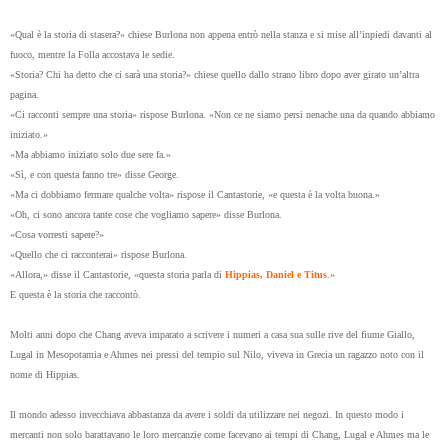
«Qual è la storia di stasera?» chiese Burlona non appena entrò nella stanza e si mise all’inpiedi davanti al
fuoco, mentre la Folla accostava le sedie.
«Storia? Chi ha detto che ci sarà una storia?» chiese quello dallo strano libro dopo aver girato un’altra
pagina.
«Ci racconti sempre una storia» rispose Burlona. «Non ce ne siamo persi nenache una da quando abbiamo
iniziato.»
«Ma abbiamo iniziato solo due sere fa.»
«Sì, e con questa fanno tre» disse George.
«Ma ci dobbiamo fermare qualche volta» rispose il Cantastorie, «e questa è la volta buona.»
«Oh, ci sono ancora tante cose che vogliamo sapere» disse Burlona.
«Cosa vorresti sapere?»
«Quello che ci racconterai» rispose Burlona.
«Allora,» disse il Cantastorie, «questa storia parla di
Hippias, Daniel e Titus
.»
E questa è la storia che raccontò.
Molti anni dopo che Chang aveva imparato a scrivere i numeri a casa sua sulle rive del fiume Giallo,
Lugal in Mesopotamia e Ahmes nei pressi del tempio sul Nilo, viveva in Grecia un ragazzo noto con il
nome di Hippias.
Il mondo adesso invecchiava abbastanza da avere i soldi da utilizzare nei negozi. In questo modo i
mercanti non solo barattavano le loro mercanzie come facevano ai tempi di Chang, Lugal e Ahmes ma le