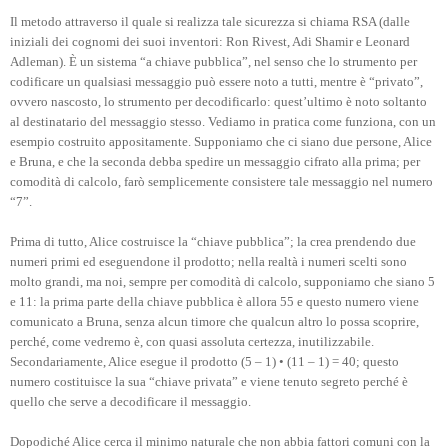
Il metodo attraverso il quale si realizza tale sicurezza si chiama RSA (dalle
iniziali dei cognomi dei suoi inventori: Ron Rivest, Adi Shamir e Leonard
Adleman). È un sistema “a chiave pubblica”, nel senso che lo strumento per
codificare un qualsiasi messaggio può essere noto a tutti, mentre è “privato”,
ovvero nascosto, lo strumento per decodificarlo: quest’ultimo è noto soltanto
al destinatario del messaggio stesso. Vediamo in pratica come funziona, con un
esempio costruito appositamente. Supponiamo che ci siano due persone, Alice
e Bruna, e che la seconda debba spedire un messaggio cifrato alla prima; per
comodità di calcolo, farò semplicemente consistere tale messaggio nel numero
“7”.
Prima di tutto, Alice costruisce la “chiave pubblica”; la crea prendendo due
numeri primi ed eseguendone il prodotto; nella realtà i numeri scelti sono
molto grandi, ma noi, sempre per comodità di calcolo, supponiamo che siano 5
e 11: la prima parte della chiave pubblica è allora 55 e questo numero viene
comunicato a Bruna, senza alcun timore che qualcun altro lo possa scoprire,
perché, come vedremo è, con quasi assoluta certezza, inutilizzabile.
Secondariamente, Alice esegue il prodotto (5 – 1) • (11 – 1) = 40; questo
numero costituisce la sua “chiave privata” e viene tenuto segreto perché è
quello che serve a decodificare il messaggio.
Dopodiché Alice cerca il minimo naturale che non abbia fattori comuni con la