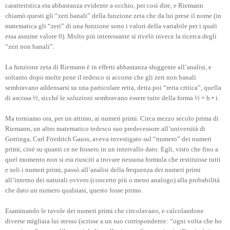
caratteristica era abbastanza evidente a occhio, per così dire, e Riemann
chiamò questi gli “zeri banali” della funzione zeta che da lui prese il nome (in
matematica gli “zeri” di una funzione sono i valori della variabile per i quali
essa assume valore 0). Molto più interessante si rivelò invece la ricerca degli
“zeri non banali”.
La funzione zeta di Riemann è in effetti abbastanza sfuggente all’analisi, e
soltanto dopo molte pene il tedesco si accorse che gli zeri non banali
sembravano addensarsi su una particolare retta, detta poi “retta critica”, quella
di ascissa ½, sicché le soluzioni sembravano essere tutte della forma ½ + b • i.
Ma torniamo ora, per un attimo, ai numeri primi. Circa mezzo secolo prima di
Riemann, un altro matematico tedesco suo predecessore all’università di
Gottinga, Carl Friedrich Gauss, aveva investigato sul “numero” dei numeri
primi, cioè su quanti ce ne fossero in un intervallo dato. Egli, visto che fino a
quel momento non si era riusciti a trovare nessuna formula che restituisse tutti
e soli i numeri primi, passò all’analisi della frequenza dei numeri primi
all’interno dei naturali ovvero (concetto più o meno analogo) alla probabilità
che dato un numero qualsiasi, questo fosse primo.
Esaminando le tavole dei numeri primi che circolavano, e calcolandone
diverse migliaia lui stesso (scrisse a un suo corrispondente: “ogni volta che ho