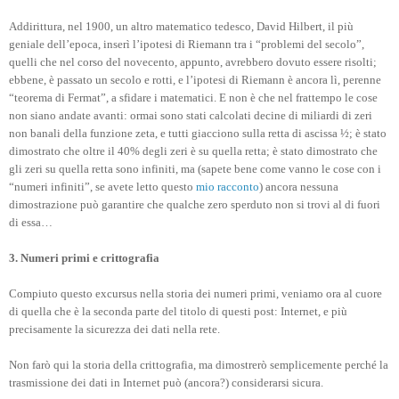
Addirittura, nel 1900, un altro matematico tedesco, David Hilbert, il più
geniale dell’epoca, inserì l’ipotesi di Riemann tra i “problemi del secolo”,
quelli che nel corso del novecento, appunto, avrebbero dovuto essere risolti;
ebbene, è passato un secolo e rotti, e l’ipotesi di Riemann è ancora lì, perenne
“teorema di Fermat”, a sfidare i matematici. E non è che nel frattempo le cose
non siano andate avanti: ormai sono stati calcolati decine di miliardi di zeri
non banali della funzione zeta, e tutti giacciono sulla retta di ascissa ½; è stato
dimostrato che oltre il 40% degli zeri è su quella retta; è stato dimostrato che
gli zeri su quella retta sono infiniti, ma (sapete bene come vanno le cose con i
“numeri infiniti”, se avete letto questo
mio racconto
) ancora nessuna
dimostrazione può garantire che qualche zero sperduto non si trovi al di fuori
di essa…
3. Numeri primi e crittografia
Compiuto questo excursus nella storia dei numeri primi, veniamo ora al cuore
di quella che è la seconda parte del titolo di questi post: Internet, e più
precisamente la sicurezza dei dati nella rete.
Non farò qui la storia della crittografia, ma dimostrerò semplicemente perché la
trasmissione dei dati in Internet può (ancora?) considerarsi sicura.