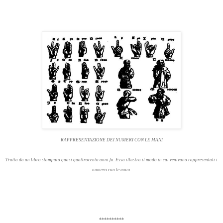
RAPPRESENTAZIONE DEI NUMERI CON LE MANI
Tratta da un libro stampato quasi quattrocento anni fa. Essa illustra il modo in cui venivano rappresentati i
numero con le mani.
**********