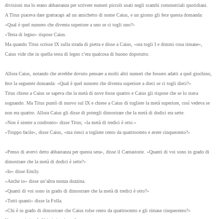
divisioni ma lo erano abbastanza per scrivere numeri piccoli usati negli scambi commerciali quotidiani.
A Titus piaceva dare grattacapi ad un amichetto di nome Caius, e un giorno gli fece questa domanda:
«Qual è quel numero che diventa superiore a uno se ci togli uno?»
«Testa di legno» rispose Caius.
Ma quando Titus scrisse IX sulla strada di pietra e disse a Caius, «ora togli I e dimmi cosa rimane»,
Caius vide che in quella testa di legno c’era qualcosa di buono dopotutto.
Allora Caius, notando che avrebbe dovuto pensare a molti altri numeri che fossero adatti a quel giochino,
fece la seguente domanda: «Qual è quel numero che diventa superiore a dieci se ci togli dieci?»
Titus chiese a Caius se sapeva che la metà di nove fosse quattro e Caius gli rispose che se lo stava
sognando. Ma Titus puntò di nuovo sul IX e chiese a Caius di togliere la metà superiore, così vedeva se
non era quattro. Allora Caius gli disse di potergli dimostrare che la metà di dodici era sette.
«Non è niente a confronto» disse Titus; «la metà di tredici è otto.»
«Troppo facile», disse Caius, «ma riesci a togliere cento da quattrocento e avere cinquecento?»
«Penso di avervi detto abbastanza per questa sera», disse il Cantastorie. «Quanti di voi sono in grado di
dimostrare che la metà di dodici è sette?»
«Io» disse Emily.
«Anche io» disse un’altra mezza dozzina.
«Quanti di voi sono in grado di dimostrare che la metà di tredici è otto?»
«Tutti quanti» disse la Folla.
«Chi è in grado di dimostrare che Caius tolse cento da quattrocento e gli rimase cinquecento?»