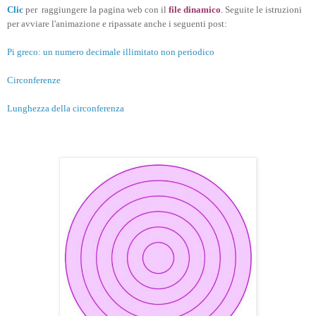
Clic
per raggiungere la pagina web con il
file dinamico
. Seguite le istruzioni
per avviare l'animazione e ripassate anche i seguenti post:
Pi greco: un numero decimale illimitato non periodico
Circonferenze
Lunghezza della circonferenza