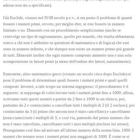
adesso non sto a specificare).
Già Euclide, vissuto nel IV-III secolo p.e.v., si era posto il problema di quanti
fossero i numeri primi, ovvero, per meglio dire, se essi fossero in numero
limitato o no. Dimostrò con un procedimento semplicissimo (anche se
coinvolge un tipo di ragionamento, quello per assurdo, che risulta abbastanza
ostico a chi non è addentro in questioni di matematica o di logica) che essi
sono in numero infinito, e che dunque non esiste un numero primo più grande
di tutti. Dimostrò inoltre che ogni numero composto ammette una e una sola
scomposizione in fattori primi (a meno dell'ordine dei fattori, naturalmente).
Eratostene, altro matematico greco (vissuto un secolo circa dopo Euclide) si
pose il problema di determinare quali fossero i numeri primi e quali quelli
composti. Inventò, a tale scopo un sistema ingegnoso; il procedimento è il
seguente: si supponga di voler trovare tutti i numeri primi fino a 1000; allora,
scriviamo tutti questi numeri a partire da 2 fino a 1000 in un elenco; poi,
partiamo da 2 e cominciamo a cancellare tutti i multipli di 2 (il 2 escluso); poi
cominciamo da 3 (il primo che ancora non è stato cancellato) e cancelliamo
(setacciamo) tutti i multipli di 3; e così via, partendo dal primo numero che
non è stato cancellato, cancelliamo tutti i suoi multipli (escluso lui stesso).
Proseguiamo così fino ad arrivare all’ultimo numero della nostra lista, 1000. I
numeri che restano sono i numeri primi non maggiori di 1000. È come se si