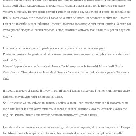
Monte degli Ulivi. Questo ragazzo si recava tutti i giorni a Gerusalemme con la frutta che suo padre
vendeva al mercato. Doveva sapere scrivere i numeri in quanto doveva scrivere il prezzo dei meloni e dei
fichi su piccole tavolette e metterle sul banco della frutta del padre. Fu per questo motivo che il padre di
Daniel gli insegnò i numeri più piccoli che tutti dovevano conoscere. A quei tempi, tuttavia, la gente non
aveva granché bisogno di numeri superiori a dieci; raramente venivano usati i numeri superiori a qualche
migliaio.
I numerali che Daniele aveva imparato erano solo le prime lettere dell’alfabeto greco.
Potete immaginare che questo modo di scrivere i numeri deve aver reso le moltiplicazioni e le divisioni
molto difficili.
Mentre Hippias giocava per le strade di Atene e Daniel trasportava la frutta dal Monte degli Ulivi a
Gerusalemme, Titus giocava per le strade di Roma e frequentava una scuola vicino al grande Foro della
città.
Il maestro mostrava ai ragazzi il modo in cui gli antichi romani scrivevano i numeri e gli insegnò anche i
numerali che venivano usati nei negozi di Roma.
Se Titus avesse voluto scrivere un numero superiore a un milione, avrebbe avuto molti grattacapi visto
che a quei tempi la gente aveva raramente bisogno di numeri superiori a qualche centinaio e a qualche
migliaio. Probabilmente Titus avrebbe scritto un numero così grande a lettere.
Quando vediamo i numerali romani su un orologio da polso o da parete, dovremmo sapere che l’Europa li
ha utilizzati fino alla scoperta dell’America. Non erano di alcun aiuto nelle moltiplicazioni e nelle