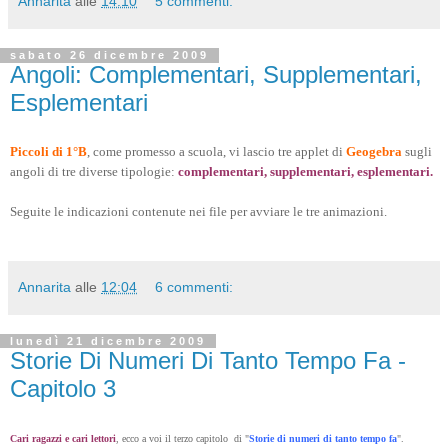
Annarita
alle
14:10
5 commenti:
sabato 26 dicembre 2009
Angoli: Complementari, Supplementari,
Esplementari
Piccoli di 1°B
, come promesso a scuola, vi lascio tre applet di
Geogebra
sugli
angoli di tre diverse tipologie:
complementari, supplementari, esplementari.
Seguite le indicazioni contenute nei file per avviare le tre animazioni.
Annarita
alle
12:04
6 commenti:
lunedì 21 dicembre 2009
Storie Di Numeri Di Tanto Tempo Fa -
Capitolo 3
Cari ragazzi e cari lettori
, ecco a voi il terzo capitolo di "
Storie di numeri di tanto tempo fa
".