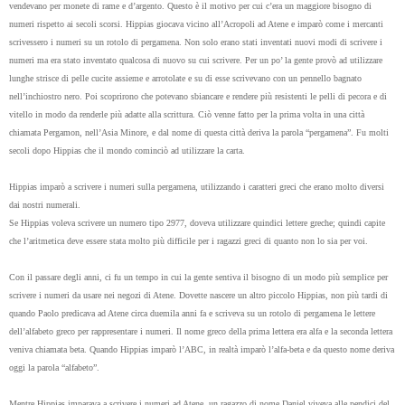
vendevano per monete di rame e d’argento. Questo è il motivo per cui c’era un maggiore bisogno di
numeri rispetto ai secoli scorsi. Hippias giocava vicino all’Acropoli ad Atene e imparò come i mercanti
scrivessero i numeri su un rotolo di pergamena. Non solo erano stati inventati nuovi modi di scrivere i
numeri ma era stato inventato qualcosa di nuovo su cui scrivere. Per un po’ la gente provò ad utilizzare
lunghe strisce di pelle cucite assieme e arrotolate e su di esse scrivevano con un pennello bagnato
nell’inchiostro nero. Poi scoprirono che potevano sbiancare e rendere più resistenti le pelli di pecora e di
vitello in modo da renderle più adatte alla scrittura. Ciò venne fatto per la prima volta in una città
chiamata Pergamon, nell’Asia Minore, e dal nome di questa città deriva la parola “pergamena”. Fu molti
secoli dopo Hippias che il mondo cominciò ad utilizzare la carta.
Hippias imparò a scrivere i numeri sulla pergamena, utilizzando i caratteri greci che erano molto diversi
dai nostri numerali.
Se Hippias voleva scrivere un numero tipo 2977, doveva utilizzare quindici lettere greche; quindi capite
che l’aritmetica deve essere stata molto più difficile per i ragazzi greci di quanto non lo sia per voi.
Con il passare degli anni, ci fu un tempo in cui la gente sentiva il bisogno di un modo più semplice per
scrivere i numeri da usare nei negozi di Atene. Dovette nascere un altro piccolo Hippias, non più tardi di
quando Paolo predicava ad Atene circa duemila anni fa e scriveva su un rotolo di pergamena le lettere
dell’alfabeto greco per rappresentare i numeri. Il nome greco della prima lettera era alfa e la seconda lettera
veniva chiamata beta. Quando Hippias imparò l’ABC, in realtà imparò l’alfa-beta e da questo nome deriva
oggi la parola “alfabeto”.
Mentre Hippias imparava a scrivere i numeri ad Atene, un ragazzo di nome Daniel viveva alle pendici del