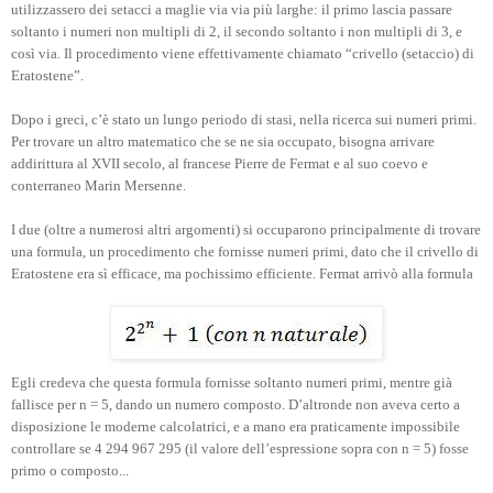
utilizzassero dei setacci a maglie via via più larghe: il primo lascia passare
soltanto i numeri non multipli di 2, il secondo soltanto i non multipli di 3, e
così via. Il procedimento viene effettivamente chiamato “crivello (setaccio) di
Eratostene”.
Dopo i greci, c’è stato un lungo periodo di stasi, nella ricerca sui numeri primi.
Per trovare un altro matematico che se ne sia occupato, bisogna arrivare
addirittura al XVII secolo, al francese Pierre de Fermat e al suo coevo e
conterraneo Marin Mersenne.
I due (oltre a numerosi altri argomenti) si occuparono principalmente di trovare
una formula, un procedimento che fornisse numeri primi, dato che il crivello di
Eratostene era sì efficace, ma pochissimo efficiente. Fermat arrivò alla formula
Egli credeva che questa formula fornisse soltanto numeri primi, mentre già
fallisce per n = 5, dando un numero composto. D’altronde non aveva certo a
disposizione le moderne calcolatrici, e a mano era praticamente impossibile
controllare se 4 294 967 295 (il valore dell’espressione sopra con n = 5) fosse
primo o composto...