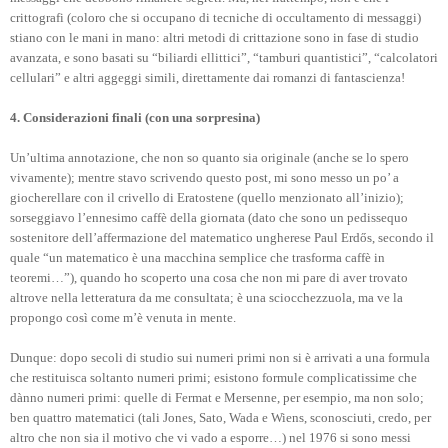
crittografi (coloro che si occupano di tecniche di occultamento di messaggi)
stiano con le mani in mano: altri metodi di crittazione sono in fase di studio
avanzata, e sono basati su “biliardi ellittici”, “tamburi quantistici”, “calcolatori
cellulari” e altri aggeggi simili, direttamente dai romanzi di fantascienza!
4. Considerazioni finali (con una sorpresina)
Un’ultima annotazione, che non so quanto sia originale (anche se lo spero
vivamente); mentre stavo scrivendo questo post, mi sono messo un po’ a
giocherellare con il crivello di Eratostene (quello menzionato all’inizio);
sorseggiavo l’ennesimo caffè della giornata (dato che sono un pedissequo
sostenitore dell’affermazione del matematico ungherese Paul Erdős, secondo il
quale “un matematico è una macchina semplice che trasforma caffè in
teoremi…”), quando ho scoperto una cosa che non mi pare di aver trovato
altrove nella letteratura da me consultata; è una sciocchezzuola, ma ve la
propongo così come m’è venuta in mente.
Dunque: dopo secoli di studio sui numeri primi non si è arrivati a una formula
che restituisca soltanto numeri primi; esistono formule complicatissime che
dànno numeri primi: quelle di Fermat e Mersenne, per esempio, ma non solo;
ben quattro matematici (tali Jones, Sato, Wada e Wiens, sconosciuti, credo, per
altro che non sia il motivo che vi vado a esporre…) nel 1976 si sono messi