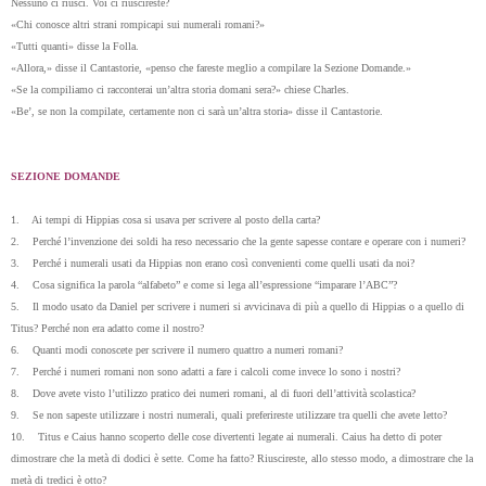
Nessuno ci riuscì. Voi ci riuscireste?
«Chi conosce altri strani rompicapi sui numerali romani?»
«Tutti quanti» disse la Folla.
«Allora,» disse il Cantastorie, «penso che fareste meglio a compilare la Sezione Domande.»
«Se la compiliamo ci racconterai un’altra storia domani sera?» chiese Charles.
«Be’, se non la compilate, certamente non ci sarà un’altra storia» disse il Cantastorie.
SEZIONE DOMANDE
1. Ai tempi di Hippias cosa si usava per scrivere al posto della carta?
2. Perché l’invenzione dei soldi ha reso necessario che la gente sapesse contare e operare con i numeri?
3. Perché i numerali usati da Hippias non erano così convenienti come quelli usati da noi?
4. Cosa significa la parola “alfabeto” e come si lega all’espressione “imparare l’ABC”?
5. Il modo usato da Daniel per scrivere i numeri si avvicinava di più a quello di Hippias o a quello di
Titus? Perché non era adatto come il nostro?
6. Quanti modi conoscete per scrivere il numero quattro a numeri romani?
7. Perché i numeri romani non sono adatti a fare i calcoli come invece lo sono i nostri?
8. Dove avete visto l’utilizzo pratico dei numeri romani, al di fuori dell’attività scolastica?
9. Se non sapeste utilizzare i nostri numerali, quali preferireste utilizzare tra quelli che avete letto?
10. Titus e Caius hanno scoperto delle cose divertenti legate ai numerali. Caius ha detto di poter
dimostrare che la metà di dodici è sette. Come ha fatto? Riuscireste, allo stesso modo, a dimostrare che la
metà di tredici è otto?