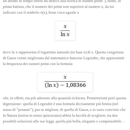
un attimo di tempo libero mi dedico alla ricerca di numeri primi”), stimò, in
prima battuta, che il numero dei primi non superiori al numero x, da lui
indicato con il simbolo π(x), fosse circa uguale a
dove ln x rappresenta il logaritmo naturale (in base e) di x. Questa congettura
di Gauss venne migliorata dal matematico francese Legendre, che approssimò
la frequenza dei numeri primi con la formula
che, in effetti, era più aderente alla quantità richiesta. Permettetemi però questa
digressione: quella di Legendre è una formula decisamente più brutta (nel
senso di “pesante”), pur se migliore, di quella di Gauss, e io sono convinto che
la Natura (intesa in senso spinoziano) abbia la facoltà di scegliere, tra due
possibili soluzioni alle sue leggi, quella più bella, elegante e comprensibile…