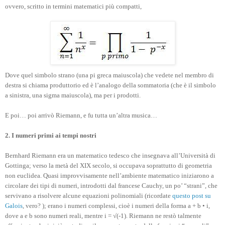
ovvero, scritto in termini matematici più compatti,
Dove quel simbolo strano (una pi greca maiuscola) che vedete nel membro di
destra si chiama produttorio ed è l’analogo della sommatoria (che è il simbolo
a sinistra, una sigma maiuscola), ma per i prodotti.
E poi… poi arrivò Riemann, e fu tutta un’altra musica…
2. I numeri primi ai tempi nostri
Bernhard Riemann era un matematico tedesco che insegnava all’Università di
Gottinga; verso la metà del XIX secolo, si occupava soprattutto di geometria
non euclidea. Quasi improvvisamente nell’ambiente matematico iniziarono a
circolare dei tipi di numeri, introdotti dal francese Cauchy, un po’ “strani”, che
servivano a risolvere alcune equazioni polinomiali (ricordate
questo post su
Galois
, vero? ); erano i numeri complessi, cioè i numeri della forma a + b • i,
dove a e b sono numeri reali, mentre i = √(-1). Riemann ne restò talmente