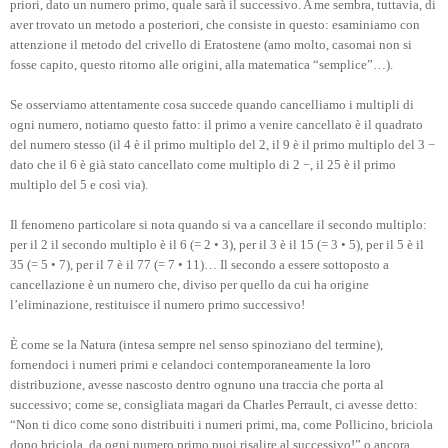
priori, dato un numero primo, quale sarà il successivo. A me sembra, tuttavia, di
aver trovato un metodo a posteriori, che consiste in questo: esaminiamo con
attenzione il metodo del crivello di Eratostene (amo molto, casomai non si
fosse capito, questo ritorno alle origini, alla matematica “semplice”…).
Se osserviamo attentamente cosa succede quando cancelliamo i multipli di
ogni numero, notiamo questo fatto: il primo a venire cancellato è il quadrato
del numero stesso (il 4 è il primo multiplo del 2, il 9 è il primo multiplo del 3 −
dato che il 6 è già stato cancellato come multiplo di 2 −, il 25 è il primo
multiplo del 5 e così via).
Il fenomeno particolare si nota quando si va a cancellare il secondo multiplo:
per il 2 il secondo multiplo è il 6 (= 2 • 3), per il 3 è il 15 (= 3 • 5), per il 5 è il
35 (= 5 • 7), per il 7 è il 77 (= 7 • 11)… Il secondo a essere sottoposto a
cancellazione è un numero che, diviso per quello da cui ha origine
l’eliminazione, restituisce il numero primo successivo!
È come se la Natura (intesa sempre nel senso spinoziano del termine),
fornendoci i numeri primi e celandoci contemporaneamente la loro
distribuzione, avesse nascosto dentro ognuno una traccia che porta al
successivo; come se, consigliata magari da Charles Perrault, ci avesse detto:
“Non ti dico come sono distribuiti i numeri primi, ma, come Pollicino, briciola
dopo briciola, da ogni numero primo puoi risalire al successivo!” o ancora