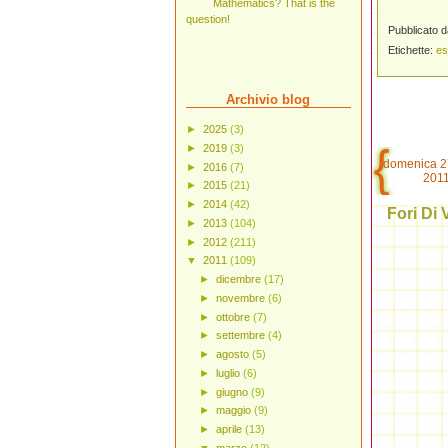
Mathematics? That is the
question!
Pubblicato 
Etichette:
es
Archivio blog
►
2025
(3)
►
2019
(3)
domenica 2
►
2016
(7)
201
►
2015
(21)
►
2014
(42)
Fori Di
►
2013
(104)
►
2012
(211)
▼
2011
(109)
►
dicembre
(17)
►
novembre
(6)
►
ottobre
(7)
►
settembre
(4)
►
agosto
(5)
►
luglio
(6)
►
giugno
(9)
►
maggio
(9)
►
aprile
(13)
▼
marzo
(12)