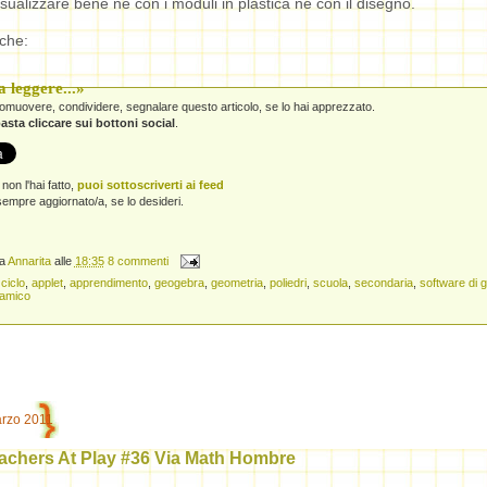
visualizzare bene né con i moduli in plastica né con il disegno.
che:
 leggere...»
promuovere, condividere, segnalare questo articolo, se lo hai apprezzato.
asta cliccare sui bottoni social
.
non l'hai fatto,
puoi sottoscriverti ai feed
empre aggiornato/a, se lo desideri.
da
Annarita
alle
18:35
8 commenti
 ciclo
,
applet
,
apprendimento
,
geogebra
,
geometria
,
poliedri
,
scuola
,
secondaria
,
software di 
namico
arzo 2011
achers At Play #36 Via Math Hombre