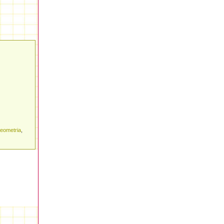
geometria
,