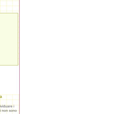
a
ividuare i
oi non sono