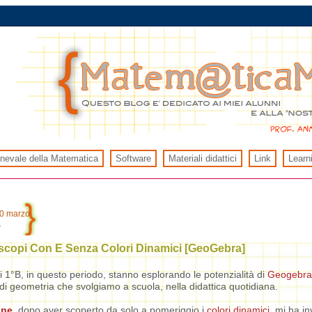
rnevale della Matematica
Software
Materiali didattici
Link
Learn
30 marzo
1
scopi Con E Senza Colori Dinamici [GeoGebra]
di 1°B, in questo periodo, stanno esplorando le potenzialità di
Geogebra
 di geometria che svolgiamo a scuola, nella didattica quotidiana.
one
, dopo aver scoperto da solo a pomeriggio i
colori dinamici
, mi ha in