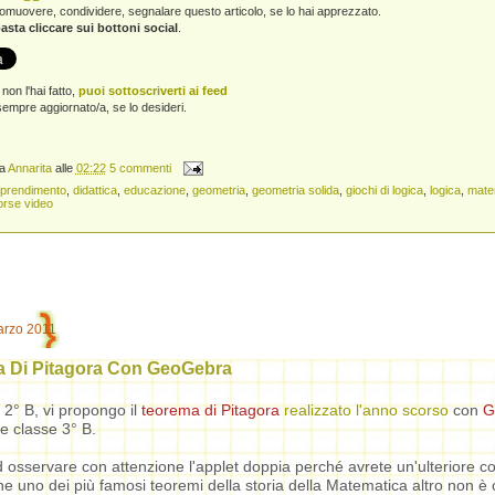
promuovere, condividere, segnalare questo articolo, se lo hai apprezzato.
asta cliccare sui bottoni social
.
non l'hai fatto,
puoi sottoscriverti ai feed
empre aggiornato/a, se lo desideri.
da
Annarita
alle
02:22
5 commenti
prendimento
,
didattica
,
educazione
,
geometria
,
geometria solida
,
giochi di logica
,
logica
,
mate
orse video
arzo 2011
 Di Pitagora Con GeoGebra
 2° B, vi propongo il
teorema di Pitagora
realizzato l'anno scorso
con
G
le classe 3° B.
ad osservare
con attenzione
l'applet doppia perché avrete un'ulteriore 
che uno dei più famosi teoremi della storia della Matematica altro non è