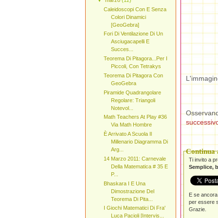
Caleidoscopi Con E Senza
Colori Dinamici
[GeoGebra]
Fori Di Ventilazione Di Un
Asciugacapelli E
Succes...
Teorema Di Pitagora...Per I
Piccoli, Con Tetrakys
Teorema Di Pitagora Con
L'immagine
GeoGebra
Piramide Quadrangolare
Regolare: Triangoli
Notevol...
Osservand
Math Teachers At Play #36
successiv
Via Math Hombre
È Arrivato A Scuola Il
Millenario Diagramma Di
Arg...
Continua a
14 Marzo 2011: Carnevale
Ti invito a 
Della Matematica # 35 E
Semplice, b
P...
Bhaskara I E Una
Dimostrazione Del
E se ancora 
Teorema Di Pita...
per essere s
I Giochi Matematici Di Fra'
Grazie.
Luca Pacioli [Intervis...