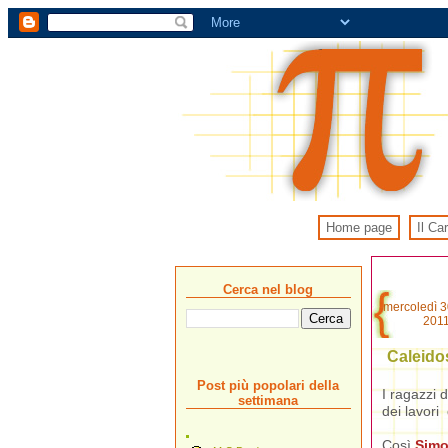
Home page
Il Ca
Cerca nel blog
mercoledì 
201
Caleido
Post più popolari della
I ragazzi 
settimana
dei lavori
Così
Sim