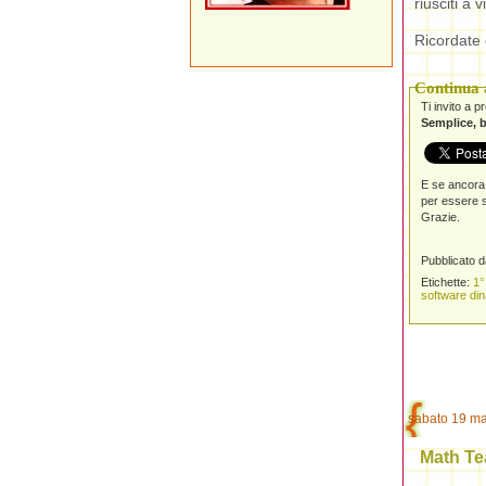
riusciti a 
Ricordate 
Continua a
Ti invito a 
Semplice, b
E se ancora 
per essere s
Grazie.
Pubblicato 
Etichette:
1°
software di
sabato 19 m
Math Te