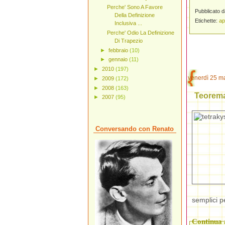
Perche' Sono A Favore
Pubblicato 
Della Definizione
Etichette:
ap
Inclusiva ...
Perche' Odio La Definizione
Di Trapezio
►
febbraio
(10)
►
gennaio
(11)
►
2010
(197)
venerdì 25 m
►
2009
(172)
►
2008
(163)
Teorema 
►
2007
(95)
Conversando con Renato
semplici p
Continua a