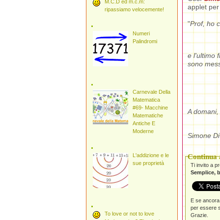
M.C.D ed m.c.m:
applet per
ripassiamo velocemente!
"
Prof, ho c
Numeri
Palindromi
e l'ultimo
sono messo
Carnevale Della
Matematica
#69- Macchine
A domani,
Matematiche
Antiche E
Moderne
Simone Di
L'addizione e le
Continua a
sue proprietà
Ti invito a 
Semplice, b
E se ancora 
per essere s
To love or not to love
Grazie.