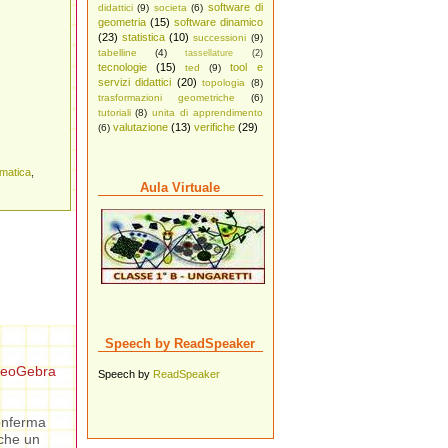
software di
didattici
(9)
societa
(6)
geometria
(15)
software dinamico
(23)
statistica
(10)
successioni
(9)
tabelline
(4)
tassellature
(2)
tecnologie
(15)
tool e
ted
(9)
servizi didattici
(20)
topologia
(8)
trasformazioni geometriche
(6)
tutoriali
(8)
unita di apprendimento
valutazione
(13)
verifiche
(29)
(6)
matica
,
Aula Virtuale
Speech by ReadSpeaker
eoGebra
Speech by
ReadSpeaker
conferma
 che un