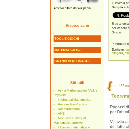
Ti invito a 
Semplice, b
Articolo citato da Wikipedia
E se ancora 
Risorse varie
per essere s
Grazie.
TOOL E GIOCHI
Pubblicato 
Etichette:
ap
MATEMATICA E...
pitagora
,
ris
GRANDI PERSONAGGI
Siti utili
martedì 22 m
Ask a Mathematician / Ask a
Physicist
Teorema
Intellectual Mathematics
Research in Practice
Ragazzi di
Resourceaholic
per l'attua
AMS
MacTutor History of
Vi invito 
Mathematics archive
del fatto 
Il Circolo matematico +