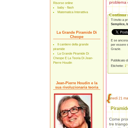
problema 
Risorse online
baby - flash
Matematica Interattiva
Continua a
Ti invito a 
Semplice, b
La Grande Piramide Di
Cheope
E se ancora 
Il cantiere della grande
per essere s
Grazie.
piramide
La Grande Piramide Di
Cheope E La Teoria Di Jean-
Pubblicato 
Pierre Houdin
Etichette:
1°
Jean-Pierre Houdin e la
sua rivoluzionaria teoria
lunedì 21 m
Piramid
Come prom
tre triangol