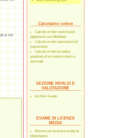
Web something else
Calcolatrici online
Calcola on-line espressioni
ti e mi
algebriche con MiniMath
Calcola on-line operazioni ed
espressioni
Calcola on-line la radice
quadrata di un numero intero o
decimale
SEZIONE INVALSI E
VALUTAZIONE
Archivio Invalsi
ESAME DI LICENZA
MEDIA
Risorse per la prova scritta di
Matematica