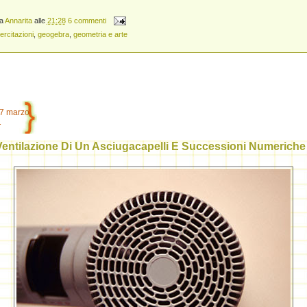
da
Annarita
alle
21:28
6 commenti
ercitazioni
,
geogebra
,
geometria e arte
7 marzo
1
 Ventilazione Di Un Asciugacapelli E Successioni Numeriche