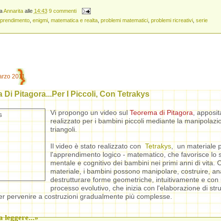
da
Annarita
alle
14:43
9 commenti
prendimento
,
enigmi
,
matematica e realta
,
problemi matematici
,
problemi ricreativi
,
serie
arzo 2011
Di Pitagora...Per I Piccoli, Con Tetrakys
Vi propongo un video sul
Teorema di Pitagora
, apposi
realizzato per i bambini piccoli mediante la manipolazi
triangoli.
Il video è stato realizzato con
Tetrakys
, un materiale 
l'apprendimento logico - matematico, che favorisce lo 
mentale e cognitivo dei bambini nei primi anni di vita. 
materiale, i bambini possono manipolare, costruire, an
destrutturare forme geometriche, intuitivamente e con
processo evolutivo, che inizia con l'elaborazione di stru
er pervenire a costruzioni gradualmente più complesse.
 leggere...»