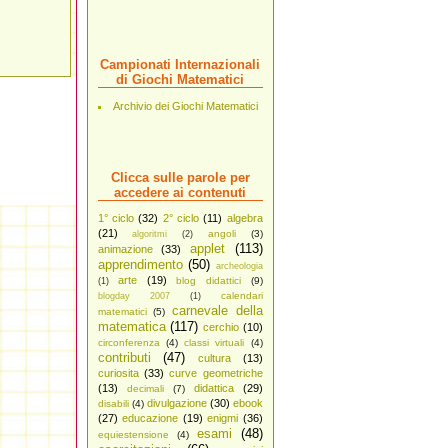
Campionati Internazionali
di Giochi Matematici
Archivio dei Giochi Matematici
Clicca sulle parole per
accedere ai contenuti
1° ciclo
(32)
2° ciclo
(11)
algebra
(21)
angoli
(3)
algoritmi
(2)
applet
(113)
animazione
(33)
apprendimento
(50)
archeologia
arte
(19)
blog didattici
(9)
(1)
calendari
blogday 2007
(1)
carnevale della
matematici
(5)
matematica
(117)
cerchio
(10)
circonferenza
(4)
classi virtuali
(4)
contributi
(47)
cultura
(13)
curiosita
(33)
curve geometriche
(13)
didattica
(29)
decimali
(7)
divulgazione
(30)
ebook
disabili
(4)
(27)
educazione
(19)
enigmi
(36)
esami
(48)
equiestensione
(4)