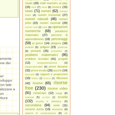
studio
(20)
math teachers at play
(15)
musica
(15)
mcd
(7)
mcm
(8)
news
(71)
numeri
(62)
numeri
numeri irrazionali
(27)
interi
(4)
numeri naturali
(46)
numeri
primi
(22)
numeri razionali
(20)
operazioni
oeis
(4)
numeri reali
(2)
numeriche
(68)
paradossi
matematici
(27)
percorsi di
personaggi
apprendimento
(18)
(59)
pi greco
(14)
pitagora
(18)
poligoni
(23)
poliedri
(6)
potenze
primaria
(25)
(8)
probabilita
(2)
problemi matematici
(95)
tamente
problemi ricreativi
(41)
progetti
one dei
(12)
programmazione
(3)
prove desame
proporzionalita
(4)
(32)
prove invalsi
(20)
puzzle
(14)
rapporti e proporzioni
racconti
(3)
per
(10)
riflessioni
relativi
(2)
ricerca
(2)
sviluppo
risorse
risorse
(65)
(42)
Con tale
free
(230)
risorse video
alizzare e
(91)
 un
rompicapo
(12)
saggi
(8)
scuola
tture
scienze
(5)
scrutini
(2)
(132)
scuola e didattica
(5)
secondaria
(94)
serie
(11)
sezione aurea
(13)
simmetrie
(9)
sistemi di numerazione
(6)
siti