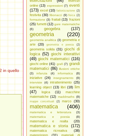
esercitazioni
(66)
esercizi
eventi
online
(13)
espressioni
(7)
(173)
excel
(10)
fattorizzazione
(2)
festivita
(30)
fibonacci
(9)
fisica
(2)
frattali
(13)
frazioni
formazione
(3)
(25)
fumetti
(12)
gare matematiche
geogebra
(137)
(6)
geometria
(220)
geometria e
geometria analitica
(3)
arte
(20)
geometria e poesia
(2)
giochi di
geometria solida
(31)
logica
(52)
giochi interattivi
(49)
giochi matematici
(116)
grandi
giochi online
(41)
grafi
(7)
matematici
(86)
illusioni ottiche
2 in quello
(3)
infanzia
(4)
informatica
(8)
iniziative
(24)
insegnamento
(9)
intrattenimento
(25)
interviste
(4)
lim
learning object
(13)
libri
(18)
(47)
logica
(11)
macchine
matematiche
(12)
maddmaths
(9)
marco
(30)
mappe concettuali
(2)
matematica
(406)
matematica e letteratura
(3)
matematica e poesia
(8)
matematica e realta
(20)
matematica e storia
(172)
matematica ricreativa
(38)
matepristem
(31)
materiali di