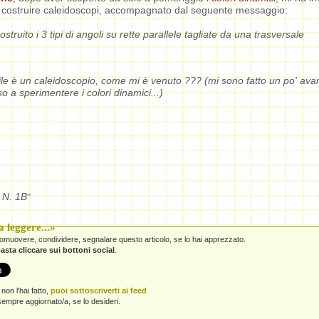
 costruire caleidoscopi, accompagnato dal seguente messaggio:
ostruito i 3 tipi di angoli su rette parallele tagliate da una trasversale
 file è un caleidoscopio, come mi è venuto ??? (mi sono fatto un po' avan
 a sperimentere i colori dinamici...)
 N. 1B
"
 leggere...»
promuovere, condividere, segnalare questo articolo, se lo hai apprezzato.
asta cliccare sui bottoni social
.
non l'hai fatto,
puoi sottoscriverti ai feed
empre aggiornato/a, se lo desideri.