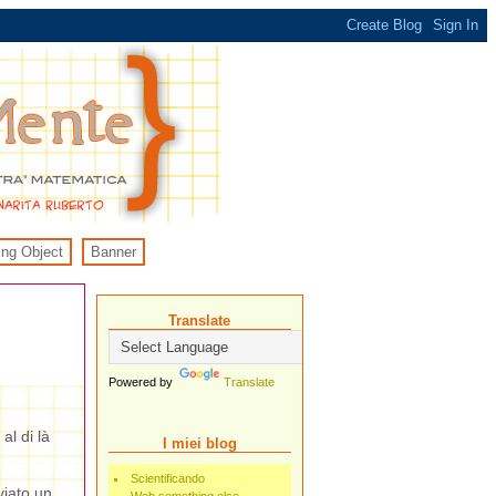
ing Object
Banner
Translate
Powered by
Translate
al di là
I miei blog
Scientificando
viato un