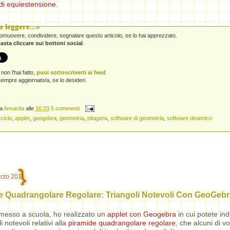
di equiestensione
.
 leggere...»
promuovere, condividere, segnalare questo articolo, se lo hai apprezzato.
asta cliccare sui bottoni social
.
non l'hai fatto,
puoi sottoscriverti ai feed
empre aggiornato/a, se lo desideri.
da
Annarita
alle
16:33
5 commenti
 ciclo
,
applet
,
geogebra
,
geometria
,
pitagora
,
software di geometria
,
software dinamico
arzo 2011
e Quadrangolare Regolare: Triangoli Notevoli Con GeoGebr
esso a scuola, ho realizzato un
applet con Geogebra
in cui potete ind
i notevoli relativi alla
piramide quadrangolare regolare
, che alcuni di v