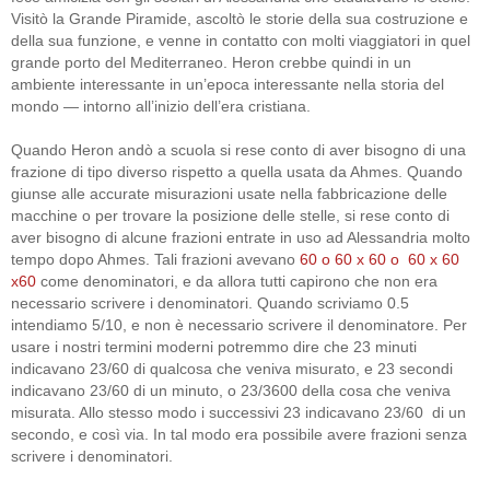
Visitò la Grande Piramide, ascoltò le storie della sua costruzione e
della sua funzione, e venne in contatto con molti viaggiatori in quel
grande porto del Mediterraneo. Heron crebbe quindi in un
ambiente interessante in un’epoca interessante nella storia del
mondo — intorno all’inizio dell’era cristiana.
Quando Heron andò a scuola si rese conto di aver bisogno di una
frazione di tipo diverso rispetto a quella usata da Ahmes. Quando
giunse alle accurate misurazioni usate nella fabbricazione delle
macchine o per trovare la posizione delle stelle, si rese conto di
aver bisogno di alcune frazioni entrate in uso ad Alessandria molto
tempo dopo Ahmes. Tali frazioni avevano
60 o 60 x 60 o 60 x 60
x60
come denominatori, e da allora tutti capirono che non era
necessario scrivere i denominatori. Quando scriviamo 0.5
intendiamo 5/10, e non è necessario scrivere il denominatore. Per
usare i nostri termini moderni potremmo dire che 23 minuti
indicavano 23/60 di qualcosa che veniva misurato, e 23 secondi
indicavano 23/60 di un minuto, o 23/3600 della cosa che veniva
misurata. Allo stesso modo i successivi 23 indicavano 23/60 di un
secondo, e così via. In tal modo era possibile avere frazioni senza
scrivere i denominatori.