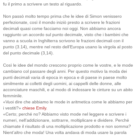
fu il primo a scrivere un testo al riguardo.
Non passò molto tempo prima che le idee di Simon venissero
perfezionate, così il mondo iniziò presto a scrivere le frazioni
decimali quasi come facciamo noi oggi. Non abbiamo ancora
raggiunto un accordo sul punto decimale, visto che i bambini che
vanno a scuola in Inghilterra scrivono le frazioni decimali con il
punto (3.14), mentre nel resto dell’Europa usano la virgola al posto
del punto decimale (3,14).
Così le idee del mondo crescono proprio come le vostre, e le mode
cambiano col passare degli anni. Per questo motivo la moda dei
punti decimali varia di epoca in epoca e di paese in paese molto
similmente ai colletti degli uomini, ai cappelli delle donne, alle
acconciature maschili, e al modo di indossare le cinture su un abito
femminile.
«Vuoi dire che abbiamo le mode in aritmetica come le abbiamo per
i vestiti?»
chiese Emily.
«Certo; perché no? Abbiamo visto mode nel leggere e scrivere i
numeri, nell’addizionare, sottrarre, moltiplicare e dividere. Perché
chiamate il risultato di una moltiplicazione prodotto e non somma?
Nient’altro che moda! Una volta andava di moda usare la parola