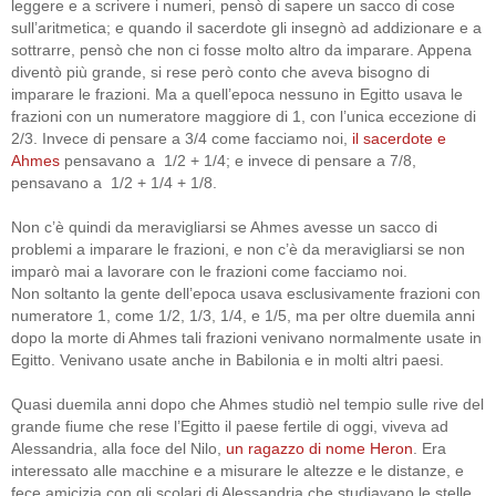
leggere e a scrivere i numeri, pensò di sapere un sacco di cose
sull’aritmetica; e quando il sacerdote gli insegnò ad addizionare e a
sottrarre, pensò che non ci fosse molto altro da imparare. Appena
diventò più grande, si rese però conto che aveva bisogno di
imparare le frazioni. Ma a quell’epoca nessuno in Egitto usava le
frazioni con un numeratore maggiore di 1, con l’unica eccezione di
2/3. Invece di pensare a 3/4 come facciamo noi,
il sacerdote e
Ahmes
pensavano a 1/2 + 1/4; e invece di pensare a 7/8,
pensavano a 1/2 + 1/4 + 1/8.
Non c’è quindi da meravigliarsi se Ahmes avesse un sacco di
problemi a imparare le frazioni, e non c’è da meravigliarsi se non
imparò mai a lavorare con le frazioni come facciamo noi.
Non soltanto la gente dell’epoca usava esclusivamente frazioni con
numeratore 1, come 1/2, 1/3, 1/4, e
1/5
, ma per oltre duemila anni
dopo la morte di Ahmes tali frazioni venivano normalmente usate in
Egitto. Venivano usate anche in Babilonia e in molti altri paesi.
Quasi duemila anni dopo che Ahmes studiò nel tempio sulle rive del
grande fiume che rese l’Egitto il paese fertile di oggi, viveva ad
Alessandria, alla foce del Nilo,
un ragazzo di nome Heron
. Era
interessato alle macchine e a misurare le altezze e le distanze, e
fece amicizia con gli scolari di Alessandria che studiavano le stelle.