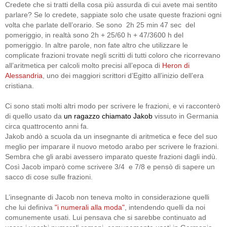
Credete che si tratti della cosa più assurda di cui avete mai sentito
parlare? Se lo credete, sappiate solo che usate queste frazioni ogni
volta che parlate dell’orario. Se sono 2h 25 min 47 sec del
pomeriggio, in realtà sono 2h + 25/60 h + 47/3600 h del
pomeriggio. In altre parole, non fate altro che utilizzare le
complicate frazioni trovate negli scritti di tutti coloro che ricorrevano
all’aritmetica per calcoli molto precisi all’epoca di
Heron di
Alessandria
, uno dei maggiori scrittori d’Egitto all’inizio dell’era
cristiana.
Ci sono stati molti altri modo per scrivere le frazioni, e vi racconterò
di quello usato da
un ragazzo chiamato Jakob
vissuto in Germania
circa quattrocento anni fa.
Jakob andò a scuola da un insegnante di aritmetica e fece del suo
meglio per imparare il nuovo metodo arabo per scrivere le frazioni.
Sembra che gli arabi avessero imparato queste frazioni dagli indù.
Così Jacob imparò come scrivere 3/4 e 7/8 e pensò di sapere un
sacco di cose sulle frazioni.
L’insegnante di Jacob non teneva molto in considerazione quelli
che lui definiva
"i numerali alla moda"
, intendendo quelli da noi
comunemente usati. Lui pensava che si sarebbe continuato ad