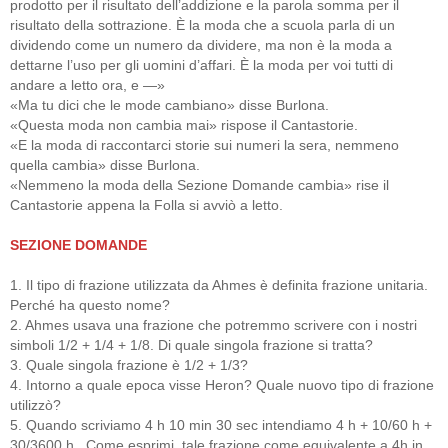
prodotto per il risultato dell’addizione e la parola somma per il
risultato della sottrazione. È la moda che a scuola parla di un
dividendo come un numero da dividere, ma non è la moda a
dettarne l’uso per gli uomini d’affari. È la moda per voi tutti di
andare a letto ora, e —»
«Ma tu dici che le mode cambiano» disse Burlona.
«Questa moda non cambia mai» rispose il Cantastorie.
«E la moda di raccontarci storie sui numeri la sera, nemmeno
quella cambia» disse Burlona.
«Nemmeno la moda della Sezione Domande cambia» rise il
Cantastorie appena la Folla si avviò a letto.
SEZIONE DOMANDE
1. Il tipo di frazione utilizzata da Ahmes è definita frazione unitaria.
Perché ha questo nome?
2. Ahmes usava una frazione che potremmo scrivere con i nostri
simboli 1/2 + 1/4 + 1/8. Di quale singola frazione si tratta?
3. Quale singola frazione è 1/2 + 1/3?
4. Intorno a quale epoca visse Heron? Quale nuovo tipo di frazione
utilizzò?
5. Quando scriviamo 4 h 10 min 30 sec intendiamo 4 h + 10/60
h +
30/3600
h . Come esprimi tale frazione come equivalente a 4h in