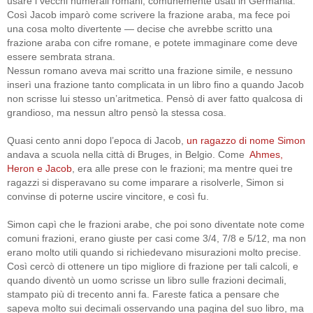
usare i vecchi numerali romani, comunemente usati in Germania.
Così Jacob imparò come scrivere la frazione araba, ma fece poi
una cosa molto divertente — decise che avrebbe scritto una
frazione araba con cifre romane, e potete immaginare come deve
essere sembrata strana.
Nessun romano aveva mai scritto una frazione simile, e nessuno
inserì una frazione tanto complicata in un libro fino a quando Jacob
non scrisse lui stesso un’aritmetica. Pensò di aver fatto qualcosa di
grandioso, ma nessun altro pensò la stessa cosa.
Quasi cento anni dopo l’epoca di Jacob,
un ragazzo di nome Simon
andava a scuola nella città di Bruges, in Belgio. Come
Ahmes,
Heron e Jacob
, era alle prese con le frazioni; ma mentre quei tre
ragazzi si disperavano su come imparare a risolverle, Simon si
convinse di poterne uscire vincitore, e così fu.
Simon capì che le frazioni arabe, che poi sono diventate note come
comuni frazioni, erano giuste per casi come 3/4, 7/8 e 5/12, ma non
erano molto utili quando si richiedevano misurazioni molto precise.
Così cercò di ottenere un tipo migliore di frazione per tali calcoli, e
quando diventò un uomo scrisse un libro sulle frazioni decimali,
stampato più di trecento anni fa. Fareste fatica a pensare che
sapeva molto sui decimali osservando una pagina del suo libro, ma