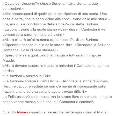
«Quale conclusione?» chiese Burlona. «Una storia ha due
conclusioni.»
«Mai preoccuparsi di quale sia la conclusione di una storia. Una
cosa è certa, che io sono vicino alla conclusione delle mie storie.»
«Sì, ma quale conclusione delle storie?» insistette Burlona.
«La conclusione alla quale siamo vicini» disse il Cantastorie «e
domani sera saremo molto più vicini.»
«Allora ci sarà un’altra storia domani sera?» disse Burlona.
«Dipende» rispose quello dallo strano libro. «Ricordate la Sezione
Domande. Cosa ci sarà stasera?»
«Spero che sarà qualcosa che piaccia a tutti quanti» rispose
Maude.
«Allora devono essere le frazioni» indovinò il Cantastorie, con un
sorriso.
«Le frazioni!» ansimò la Folla.
«Le frazioni» sorrise il Cantastorie. «Ascoltate la storia di Ahmes,
Heron e Jacob, e vedete se non c’è niente di interessante sulle
frazioni anche se una volta le avete trovate difficili.»
La Folla osservò sospettosa, ma lo strano libro era chiuso, un altro
ceppo venne messo sul fuoco, e il Cantastorie cominciò.
Quando
Ahmes
imparò dal sacerdote nel tempio vicino al Nilo a