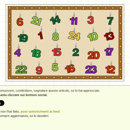
promuovere, condividere, segnalare questo articolo, se lo hai apprezzato.
asta cliccare sui bottoni social
.
non l'hai fatto,
puoi sottoscriverti ai feed
empre aggiornato/a, se lo desideri.