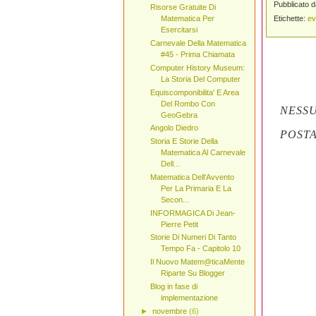
Pubblicato 
Risorse Gratuite Di
Etichette:
ev
Matematica Per
Esercitarsi
Carnevale Della Matematica
#45 - Prima Chiamata
Computer History Museum:
La Storia Del Computer
Equiscomponibilita' E Area
Del Rombo Con
NESS
GeoGebra
Angolo Diedro
POST
Storia E Storie Della
Matematica Al Carnevale
Dell...
Matematica Dell'Avvento
Per La Primaria E La
Secon...
INFORMAGICA Di Jean-
Pierre Petit
Storie Di Numeri Di Tanto
Tempo Fa - Capitolo 10
Il Nuovo Matem@ticaMente
Riparte Su Blogger
Blog in fase di
implementazione
►
novembre
(6)