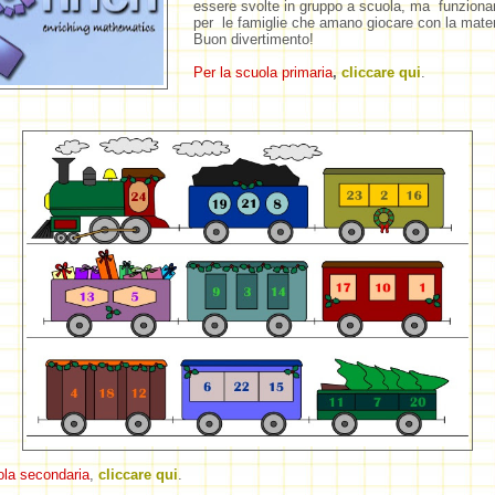
essere svolte in gruppo a scuola, ma funzion
per le famiglie che amano giocare con la mat
Buon divertimento!
Per la scuola primaria
,
cliccare qui
.
ola secondaria
,
cliccare qui
.