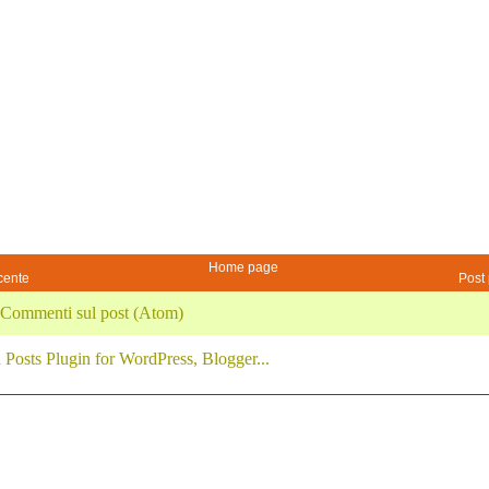
Home page
cente
Post 
Commenti sul post (Atom)