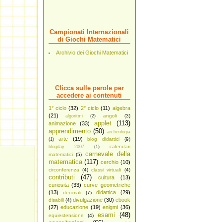
Campionati Internazionali
di Giochi Matematici
Archivio dei Giochi Matematici
Clicca sulle parole per
accedere ai contenuti
1° ciclo
(32)
2° ciclo
(11)
algebra
(21)
angoli
(3)
algoritmi
(2)
applet
(113)
animazione
(33)
apprendimento
(50)
archeologia
arte
(19)
blog didattici
(9)
(1)
calendari
blogday 2007
(1)
carnevale della
matematici
(5)
matematica
(117)
cerchio
(10)
circonferenza
(4)
classi virtuali
(4)
contributi
(47)
cultura
(13)
curiosita
(33)
curve geometriche
(13)
didattica
(29)
decimali
(7)
divulgazione
(30)
ebook
disabili
(4)
(27)
educazione
(19)
enigmi
(36)
esami
(48)
equiestensione
(4)