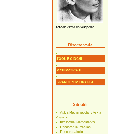
Articolo citato da Wikipedia
Risorse varie
TOOL E GIOCHI
MATEMATICA E...
GRANDI PERSONAGGI
Siti utili
Ask a Mathematician / Ask a
Physicist
Intellectual Mathematics
Research in Practice
Resourceaholic