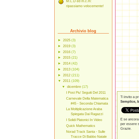
M.C.D ed m.c.m:
ripassiamo velocemente!
Archivio blog
►
2025
(3)
►
2019
(3)
►
2016
(7)
►
2015
(21)
►
2014
(42)
►
2013
(104)
►
2012
(211)
▼
2011
(109)
▼
dicembre
(17)
I Post Piu' Seguiti Del 2011
Ti invito a 
Carnevale Della Matematica
Semplice, b
#45 - Seconda Chiamata
La Moltiplicazione Araba
Spiegata Dai Ragazzi
E se ancora 
I Solidi Platonici In Video
per essere s
Quick Mathematics
Grazie.
Norad Track Santa - Sulle
Tracce Di Babbo Natale