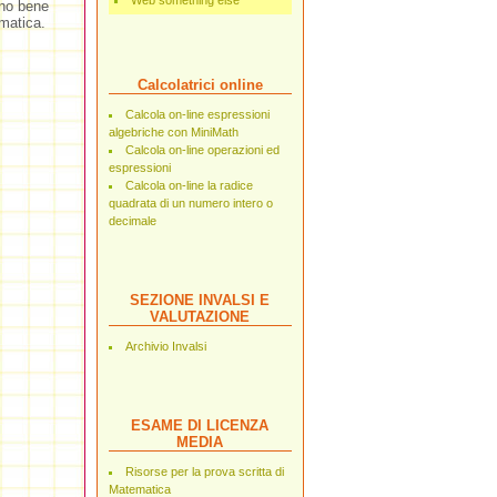
Web something else
ano bene
ematica.
Calcolatrici online
Calcola on-line espressioni
algebriche con MiniMath
Calcola on-line operazioni ed
espressioni
Calcola on-line la radice
quadrata di un numero intero o
decimale
SEZIONE INVALSI E
VALUTAZIONE
Archivio Invalsi
ESAME DI LICENZA
MEDIA
Risorse per la prova scritta di
Matematica