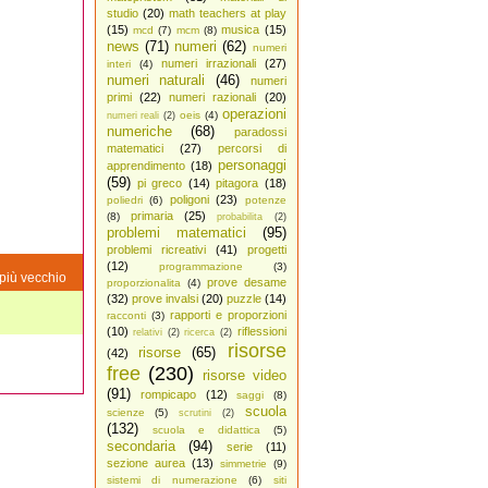
studio
(20)
math teachers at play
(15)
musica
(15)
mcd
(7)
mcm
(8)
news
(71)
numeri
(62)
numeri
numeri irrazionali
(27)
interi
(4)
numeri naturali
(46)
numeri
primi
(22)
numeri razionali
(20)
operazioni
oeis
(4)
numeri reali
(2)
numeriche
(68)
paradossi
matematici
(27)
percorsi di
personaggi
apprendimento
(18)
(59)
pi greco
(14)
pitagora
(18)
poligoni
(23)
poliedri
(6)
potenze
primaria
(25)
(8)
probabilita
(2)
problemi matematici
(95)
problemi ricreativi
(41)
progetti
(12)
programmazione
(3)
più vecchio
prove desame
proporzionalita
(4)
(32)
prove invalsi
(20)
puzzle
(14)
rapporti e proporzioni
racconti
(3)
(10)
riflessioni
relativi
(2)
ricerca
(2)
risorse
risorse
(65)
(42)
free
(230)
risorse video
(91)
rompicapo
(12)
saggi
(8)
scuola
scienze
(5)
scrutini
(2)
(132)
scuola e didattica
(5)
secondaria
(94)
serie
(11)
sezione aurea
(13)
simmetrie
(9)
sistemi di numerazione
(6)
siti