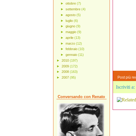
►
ottobre
(7)
►
settembre
(4)
►
agosto
(5)
►
luglio
(6)
►
giugno
(9)
►
maggio
(9)
►
aprile
(13)
►
marzo
(12)
►
febbraio
(10)
►
gennaio
(11)
►
2010
(197)
►
2009
(172)
►
2008
(163)
Post più re
►
2007
(95)
Iscriviti a:
Conversando con Renato