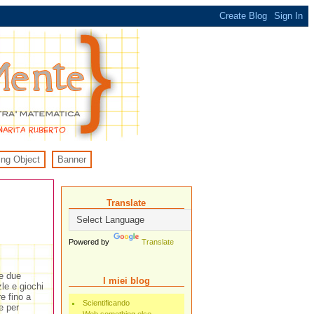
ing Object
Banner
Translate
Powered by
Translate
e due
I miei blog
le e giochi
e fino a
Scientificando
e per