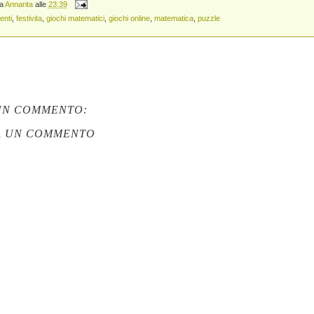
da
Annarita
alle
23:39
enti
,
festivita
,
giochi matematici
,
giochi online
,
matematica
,
puzzle
UN COMMENTO:
A UN COMMENTO