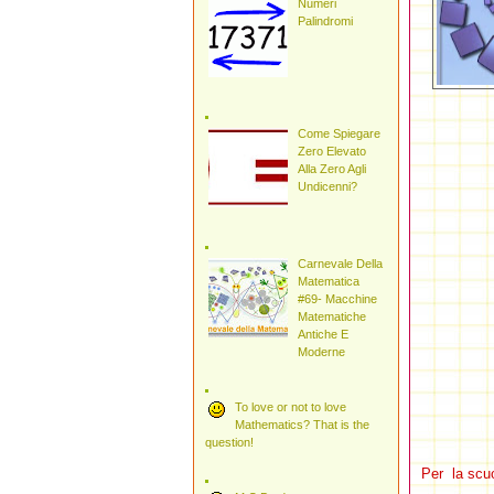
Numeri
Palindromi
Come Spiegare
Zero Elevato
Alla Zero Agli
Undicenni?
Carnevale Della
Matematica
#69- Macchine
Matematiche
Antiche E
Moderne
To love or not to love
Mathematics? That is the
question!
Per la scu