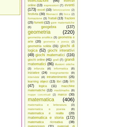
esercitazioni
(66)
esercizi
eventi
online
(13)
espressioni
(7)
(173)
excel
(10)
fattorizzazione
(2)
festivita
(30)
fibonacci
(9)
fisica
(2)
frattali
(13)
frazioni
formazione
(3)
(25)
fumetti
(12)
gare matematiche
geogebra
(137)
(6)
geometria
(220)
geometria e
geometria analitica
(3)
arte
(20)
geometria e poesia
(2)
giochi di
geometria solida
(31)
logica
(52)
giochi interattivi
(49)
giochi matematici
(116)
grandi
giochi online
(41)
grafi
(7)
matematici
(86)
illusioni ottiche
(3)
infanzia
(4)
informatica
(8)
iniziative
(24)
insegnamento
(9)
intrattenimento
(25)
interviste
(4)
lim
learning object
(13)
libri
(18)
(47)
logica
(11)
macchine
matematiche
(12)
maddmaths
(9)
marco
(30)
mappe concettuali
(2)
matematica
(406)
matematica e letteratura
(3)
matematica e poesia
(8)
matematica e realta
(20)
matematica e storia
(172)
matematica ricreativa
(38)
matepristem
(31)
materiali di