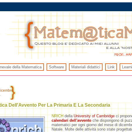
rnevale della Matematica
Software
Materiali didattici
Link
Learn
dicembre
1
ica Dell'Avvento Per La Primaria E La Secondaria
NRICH
della
University of Cambridge
ci propon
calendari dell'avvento
che dispongono di puzz
matematici per ogni giorno del mese di dicembr
Natale. Molte delle attività sono state progettat