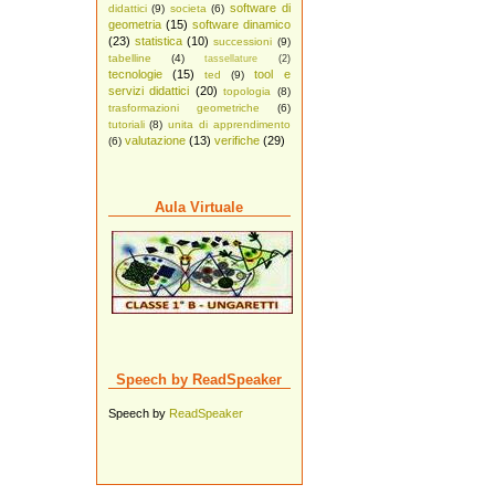
software di
didattici
(9)
societa
(6)
geometria
(15)
software dinamico
(23)
statistica
(10)
successioni
(9)
tabelline
(4)
tassellature
(2)
tecnologie
(15)
tool e
ted
(9)
servizi didattici
(20)
topologia
(8)
trasformazioni geometriche
(6)
tutoriali
(8)
unita di apprendimento
valutazione
(13)
verifiche
(29)
(6)
Aula Virtuale
Speech by ReadSpeaker
Speech by
ReadSpeaker