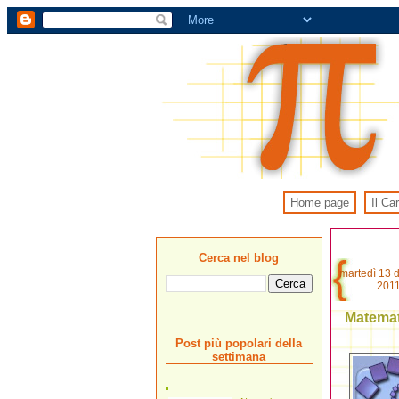
Home page
Il Ca
Cerca nel blog
martedì 13 
201
Matemat
Post più popolari della
settimana