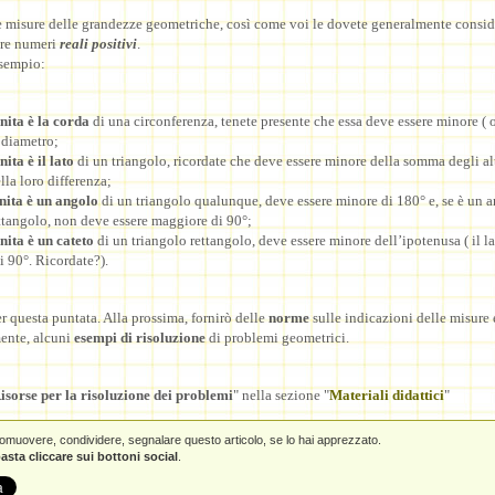
e misure delle grandezze geometriche, così come voi le dovete generalmente consid
re numeri
reali positivi
.
esempio:
gnita
è la corda
di una circonferenza, tenete presente che essa deve essere minore ( 
 diametro;
gnita
è il lato
di un triangolo, ricordate che deve essere minore della somma degli al
la loro differenza;
gnita
è un angolo
di un triangolo qualunque, deve essere minore di 180° e, se è un 
ttangolo, non deve essere maggiore di 90°;
gnita è un cateto
di un triangolo rettangolo, deve essere minore dell’ipotenusa ( il l
i 90°. Ricordate?).
er questa puntata. Alla prossima, fornirò delle
norme
sulle indicazioni delle misure 
ente, alcuni
esempi di risoluzione
di problemi geometrici.
isorse per la risoluzione dei problemi
" nella sezione "
Materiali didattici
"
promuovere, condividere, segnalare questo articolo, se lo hai apprezzato.
asta cliccare sui bottoni social
.