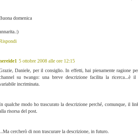
Buona domenica
annarita.:)
Rispondi
nereide1
5 ottobre 2008 alle ore 12:15
Grazie, Daniele, per il consiglio. In effetti, hai pienamente ragione per
channel su twango: una breve descrizione facilita la ricerca...è il
variabile incriminata.
In qualche modo ho trascurato la descrizione perché, comunque, il link
alla risorsa del post.
...Ma cercherò di non trascurare la descrizione, in futuro.