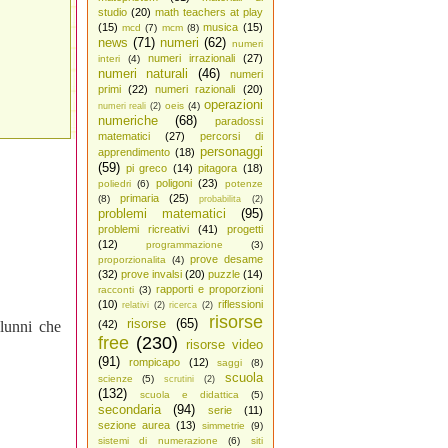
studio
(20)
math teachers at play
(15)
musica
(15)
mcd
(7)
mcm
(8)
news
(71)
numeri
(62)
numeri
numeri irrazionali
(27)
interi
(4)
numeri naturali
(46)
numeri
primi
(22)
numeri razionali
(20)
operazioni
oeis
(4)
numeri reali
(2)
numeriche
(68)
paradossi
matematici
(27)
percorsi di
personaggi
apprendimento
(18)
(59)
pi greco
(14)
pitagora
(18)
poligoni
(23)
poliedri
(6)
potenze
primaria
(25)
(8)
probabilita
(2)
problemi matematici
(95)
problemi ricreativi
(41)
progetti
(12)
programmazione
(3)
prove desame
proporzionalita
(4)
(32)
prove invalsi
(20)
puzzle
(14)
rapporti e proporzioni
racconti
(3)
(10)
riflessioni
relativi
(2)
ricerca
(2)
risorse
risorse
(65)
alunni che
(42)
free
(230)
risorse video
(91)
rompicapo
(12)
saggi
(8)
scuola
scienze
(5)
scrutini
(2)
(132)
scuola e didattica
(5)
secondaria
(94)
serie
(11)
sezione aurea
(13)
simmetrie
(9)
sistemi di numerazione
(6)
siti