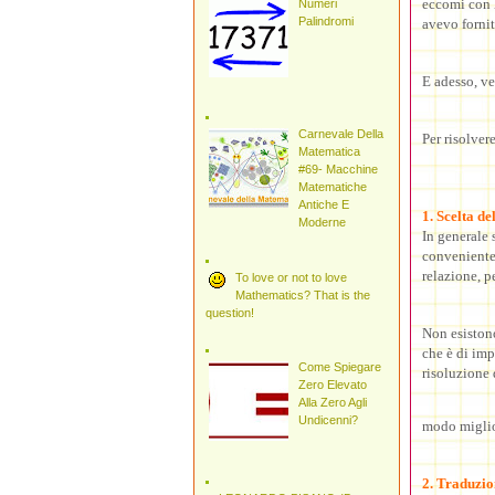
eccomi con 
Numeri
Palindromi
avevo fornit
E adesso, v
Carnevale Della
Per risolver
Matematica
#69- Macchine
Matematiche
Antiche E
1. Scelta de
Moderne
In generale 
conveniente
relazione, p
To love or not to love
Mathematics? That is the
question!
Non esistono,
che è di imp
Come Spiegare
risoluzione 
Zero Elevato
Alla Zero Agli
Undicenni?
modo miglior
2. Traduzio