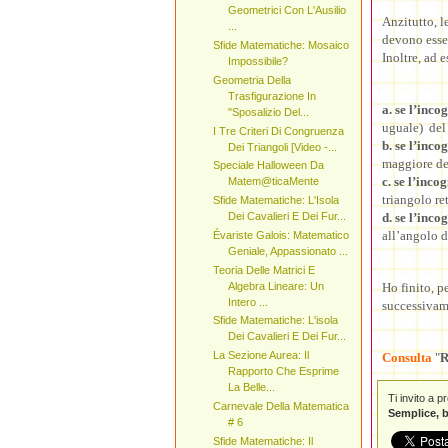
Geometrici Con L'Ausilio
Anzitutto, l
...
devono esse
Sfide Matematiche: Mosaico
Inoltre, ad 
Impossibile?
Geometria Della
Trasfigurazione In
a. se l’inco
"Sposalizio Del...
uguale) del
I Tre Criteri Di Congruenza
b. se l’inco
Dei Triangoli [Video -...
maggiore del
Speciale Halloween Da
c. se l’inco
Matem@ticaMente
triangolo re
Sfide Matematiche: L'Isola
d. se l’inco
Dei Cavalieri E Dei Fur...
all’angolo d
Évariste Galois: Matematico
Geniale, Appassionato ...
Teoria Delle Matrici E
Algebra Lineare: Un
Ho finito, p
Intero ...
successivam
Sfide Matematiche: L'isola
Dei Cavalieri E Dei Fur...
La Sezione Aurea: Il
Consulta
"
R
Rapporto Che Esprime
La Belle...
Ti invito a 
Carnevale Della Matematica
Semplice, b
# 6
Sfide Matematiche: Il