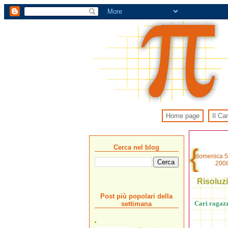
Home page
Il Ca
Cerca nel blog
domenica 5
200
Risoluzi
Post più popolari della
Cari ragazzi
settimana