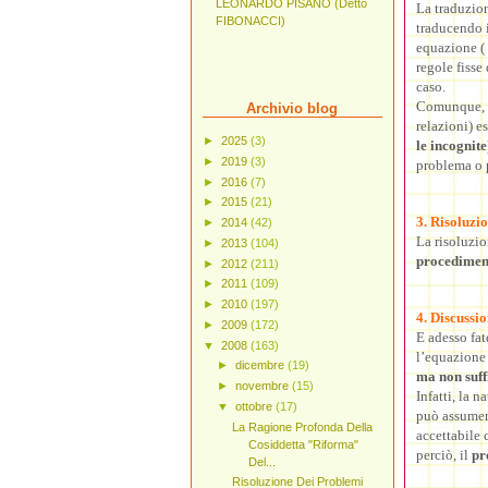
LEONARDO PISANO (Detto
La traduzio
FIBONACCI)
traducendo i
equazione ( 
regole fisse
caso.
Comunque, te
Archivio blog
relazioni) es
►
2025
(3)
le incognite
►
2019
(3)
problema o 
►
2016
(7)
►
2015
(21)
3. Risoluzi
►
2014
(42)
La risoluzio
►
2013
(104)
procediment
►
2012
(211)
►
2011
(109)
►
2010
(197)
4. Discussio
►
2009
(172)
E adesso fat
▼
2008
(163)
l’equazione 
►
dicembre
(19)
ma non suff
►
novembre
(15)
Infatti, la 
▼
ottobre
(17)
può assumere
La Ragione Profonda Della
accettabile 
Cosiddetta "Riforma"
perciò, il
pr
Del...
Risoluzione Dei Problemi