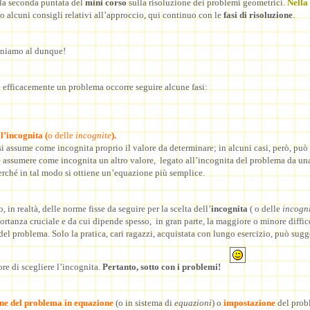
la seconda puntata del
mini corso
sulla risoluzione dei problemi geometrici.
Nella
o alcuni consigli relativi all’approccio, qui continuo con le
fasi di risoluzione
.
eniamo al dunque!
e efficacemente un problema occorre seguire alcune fasi:
ll’incognita (
o delle
incognite
).
si assume come incognita proprio il valore da determinare; in alcuni casi, però, può 
 assumere come incognita un altro valore, legato all’incognita del problema da un
erché in tal modo si ottiene un’equazione più semplice.
 in realtà, delle norme fisse da seguire per la scelta dell’
incognita
( o delle
incogni
ortanza cruciale e da cui dipende spesso, in gran parte, la maggiore o minore diffic
del problema. Solo la pratica, cari ragazzi, acquistata con lungo esercizio, può sugge
e di scegliere l’incognita.
Pertanto, sotto con i problemi!
ne del problema in equazione
(o in sistema di
equazioni
) o
impostazione
del prob