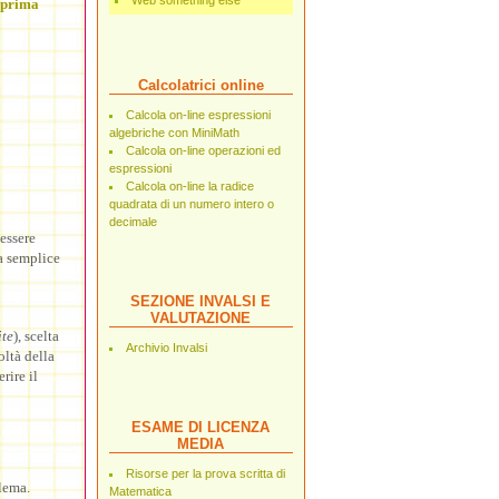
Web something else
 prima
Calcolatrici online
Calcola on-line espressioni
algebriche con MiniMath
Calcola on-line operazioni ed
espressioni
Calcola on-line la radice
quadrata di un numero intero o
decimale
essere
a semplice
SEZIONE INVALSI E
VALUTAZIONE
te
), scelta
Archivio Invalsi
oltà della
rire il
ESAME DI LICENZA
MEDIA
Risorse per la prova scritta di
lema.
Matematica