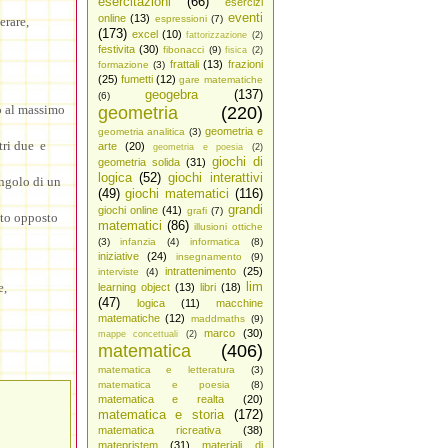
esercitazioni
(66)
esercizi
eventi
online
(13)
espressioni
(7)
erare,
(173)
excel
(10)
fattorizzazione
(2)
festivita
(30)
fibonacci
(9)
fisica
(2)
frattali
(13)
frazioni
formazione
(3)
(25)
fumetti
(12)
gare matematiche
geogebra
(137)
(6)
o al massimo
geometria
(220)
geometria e
geometria analitica
(3)
tri due e
arte
(20)
geometria e poesia
(2)
giochi di
geometria solida
(31)
logica
(52)
giochi interattivi
angolo di un
(49)
giochi matematici
(116)
grandi
giochi online
(41)
grafi
(7)
ato opposto
matematici
(86)
illusioni ottiche
(3)
infanzia
(4)
informatica
(8)
iniziative
(24)
insegnamento
(9)
intrattenimento
(25)
interviste
(4)
lim
e,
learning object
(13)
libri
(18)
(47)
logica
(11)
macchine
matematiche
(12)
maddmaths
(9)
marco
(30)
mappe concettuali
(2)
matematica
(406)
matematica e letteratura
(3)
matematica e poesia
(8)
matematica e realta
(20)
matematica e storia
(172)
matematica ricreativa
(38)
matepristem
(31)
materiali di