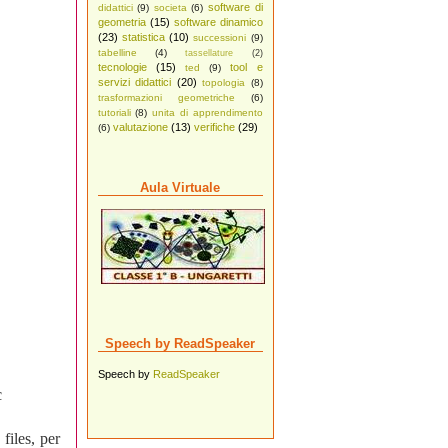
software di
didattici
(9)
societa
(6)
geometria
(15)
software dinamico
(23)
statistica
(10)
successioni
(9)
tabelline
(4)
tassellature
(2)
tecnologie
(15)
tool e
ted
(9)
servizi didattici
(20)
topologia
(8)
trasformazioni geometriche
(6)
tutoriali
(8)
unita di apprendimento
valutazione
(13)
verifiche
(29)
(6)
Aula Virtuale
Speech by ReadSpeaker
Speech by
ReadSpeaker
c
files, per