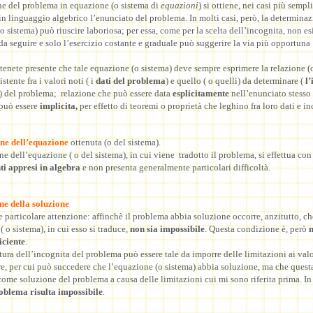
ne del problema in equazione (o sistema di
equazioni
) si ottiene, nei casi più sempli
n linguaggio algebrico l’enunciato del problema. In molti casi, però, la determinaz
o sistema) può riuscire laboriosa; per essa, come per la scelta dell’incognita, non es
 da seguire e solo l’esercizio costante e graduale può suggerire la via più opportuna
nete presente che tale equazione (o sistema) deve sempre esprimere la relazione (o
istente fra i valori noti ( i
dati del problema
) e quello ( o quelli) da determinare (
l’
) del problema; relazione che può essere data
esplicitamente
nell’enunciato stesso
può essere
implicita,
per effetto di teoremi o proprietà che leghino fra loro dati e in
one dell’equazione
ottenuta (o del sistema).
ne dell’equazione ( o del sistema), in cui viene tradotto il problema, si effettua con 
i appresi in algebra
e non presenta generalmente particolari difficoltà.
ne della soluzione
e particolare attenzione: affinchè il problema abbia soluzione occorre, anzitutto, ch
( o sistema), in cui esso si traduce,
non sia impossibile
. Questa condizione è, però
n
iciente
.
natura dell’incognita del problema può essere tale da imporre delle limitazioni ai valo
, per cui può succedere che l’equazione (o sistema) abbia soluzione, ma che quest
come soluzione del problema a causa delle limitazioni cui mi sono riferita prima. In 
oblema risulta impossibile
.