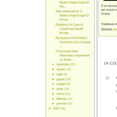
Mistero Degli Scrigni Di
E se ancora 
Por...
per essere s
Sfide Matematiche: Il
Grazie.
Mistero Degli Scrigni Di
Porzia
Pubblicato 
Dividiamo Un Cubo In
Cubetti tutti Uguali!
Etichette:
ge
[Proble...
Risoluzione Dei Problemi
Geometrici Con L'Ausilio
...
Il Carnevale Della
Matematica: Aspettando
La Sesta...
14 CO
►
settembre
(21)
►
agosto
(10)
►
luglio
(9)
►
giugno
(20)
►
maggio
(8)
►
aprile
(10)
►
marzo
(11)
►
febbraio
(11)
►
gennaio
(12)
►
2007
(95)