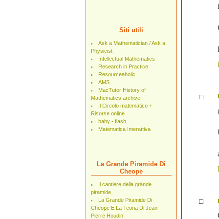
Siti utili
Ask a Mathematician / Ask a
Physicist
Intellectual Mathematics
Research in Practice
Resourceaholic
AMS
MacTutor History of
Mathematics archive
Il Circolo matematico +
Risorse online
baby - flash
Matematica Interattiva
La Grande Piramide Di
Cheope
Il cantiere della grande
piramide
La Grande Piramide Di
Cheope E La Teoria Di Jean-
Pierre Houdin