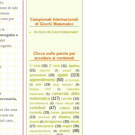
ci,
ione di tale
istono
 caso per
Campionati Internazionali
di Giochi Matematici
 le
Archivio dei Giochi Matematici
incognita o
 del
cognite.
Clicca sulle parole per
accedere ai contenuti
1° ciclo
(32)
2° ciclo
(11)
algebra
i
(21)
angoli
(3)
algoritmi
(2)
applet
(113)
animazione
(33)
apprendimento
(50)
archeologia
arte
(19)
blog didattici
(9)
(1)
calendari
blogday 2007
(1)
e
carnevale della
matematici
(5)
matematica
(117)
ecessaria,
cerchio
(10)
circonferenza
(4)
classi virtuali
(4)
contributi
(47)
cultura
(13)
ri che essa
curiosita
(33)
curve geometriche
a non sia
(13)
didattica
(29)
decimali
(7)
tal caso,
divulgazione
(30)
ebook
disabili
(4)
(27)
educazione
(19)
enigmi
(36)
esami
(48)
equiestensione
(4)