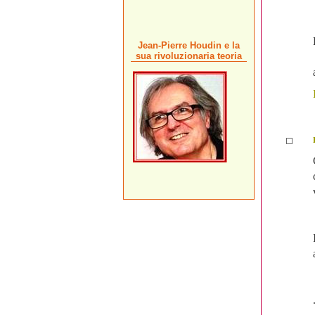
Jean-Pierre Houdin e la
sua rivoluzionaria teoria