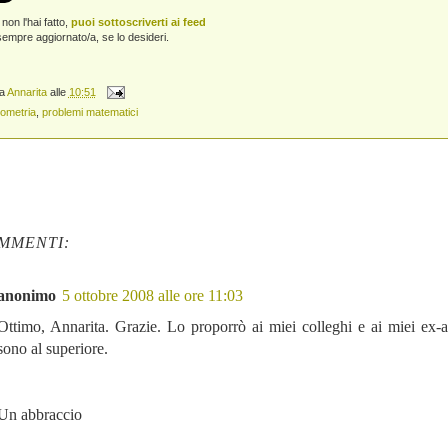
non l'hai fatto,
puoi sottoscriverti ai feed
empre aggiornato/a, se lo desideri.
da
Annarita
alle
10:51
ometria
,
problemi matematici
MMENTI:
anonimo
5 ottobre 2008 alle ore 11:03
Ottimo, Annarita. Grazie. Lo proporrò ai miei colleghi e ai miei ex-
sono al superiore.
Un abbraccio