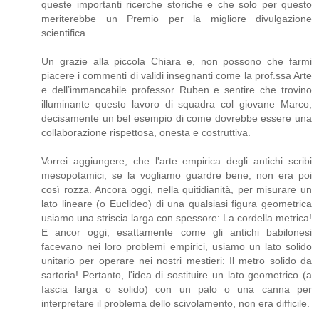
queste importanti ricerche storiche e che solo per questo
meriterebbe un Premio per la migliore divulgazione
scientifica.
Un grazie alla piccola Chiara e, non possono che farmi
piacere i commenti di validi insegnanti come la prof.ssa Arte
e dell’immancabile professor Ruben e sentire che trovino
illuminante questo lavoro di squadra col giovane Marco,
decisamente un bel esempio di come dovrebbe essere una
collaborazione rispettosa, onesta e costruttiva.
Vorrei aggiungere, che l'arte empirica degli antichi scribi
mesopotamici, se la vogliamo guardre bene, non era poi
così rozza. Ancora oggi, nella quitidianità, per misurare un
lato lineare (o Euclideo) di una qualsiasi figura geometrica
usiamo una striscia larga con spessore: La cordella metrica!
E ancor oggi, esattamente come gli antichi babilonesi
facevano nei loro problemi empirici, usiamo un lato solido
unitario per operare nei nostri mestieri: Il metro solido da
sartoria! Pertanto, l'idea di sostituire un lato geometrico (a
fascia larga o solido) con un palo o una canna per
interpretare il problema dello scivolamento, non era difficile.