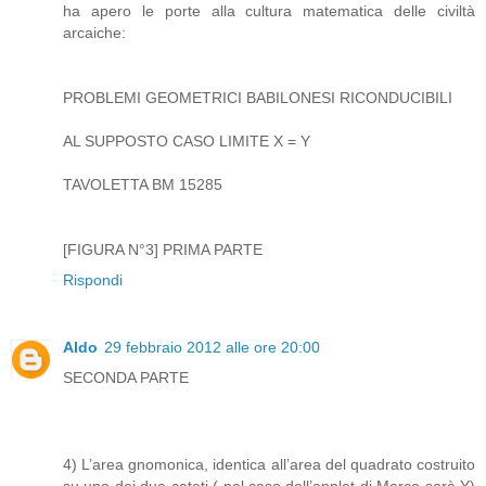
ha apero le porte alla cultura matematica delle civiltà
arcaiche:
PROBLEMI GEOMETRICI BABILONESI RICONDUCIBILI
AL SUPPOSTO CASO LIMITE X = Y
TAVOLETTA BM 15285
[FIGURA N°3] PRIMA PARTE
Rispondi
Aldo
29 febbraio 2012 alle ore 20:00
SECONDA PARTE
4) L’area gnomonica, identica all’area del quadrato costruito
su uno dei due cateti ( nel caso dell’applet di Marco sarà Y)