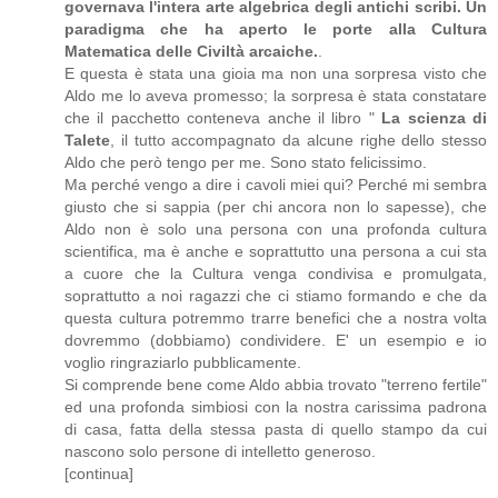
governava l'intera arte algebrica degli antichi scribi. Un
paradigma che ha aperto le porte alla Cultura
Matematica delle Civiltà arcaiche.
.
E questa è stata una gioia ma non una sorpresa visto che
Aldo me lo aveva promesso; la sorpresa è stata constatare
che il pacchetto conteneva anche il libro "
La scienza di
Talete
, il tutto accompagnato da alcune righe dello stesso
Aldo che però tengo per me. Sono stato felicissimo.
Ma perché vengo a dire i cavoli miei qui? Perché mi sembra
giusto che si sappia (per chi ancora non lo sapesse), che
Aldo non è solo una persona con una profonda cultura
scientifica, ma è anche e soprattutto una persona a cui sta
a cuore che la Cultura venga condivisa e promulgata,
soprattutto a noi ragazzi che ci stiamo formando e che da
questa cultura potremmo trarre benefici che a nostra volta
dovremmo (dobbiamo) condividere. E' un esempio e io
voglio ringraziarlo pubblicamente.
Si comprende bene come Aldo abbia trovato "terreno fertile"
ed una profonda simbiosi con la nostra carissima padrona
di casa, fatta della stessa pasta di quello stampo da cui
nascono solo persone di intelletto generoso.
[continua]