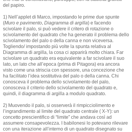
del papiro.
1) Nell’applet di Marco, impostando le prime due spunte
(
Muro e pavimento
,
Diagramma di argilla
) e facendo
scivolare il palo, si può vedere il critero di rotazione o
scivolamento del quadrato che ha generato il problema dello
scivolamento del palo o della canna e non viceversa.
Togliendo/ impostando più volte la spunta relativa al
Diagramma di argilla, la cosa ci apparirà molto chiara. Far
scivolare un quadrato era equivalente a far scivolare il suo
lato, un lato che all’epoca (prima di Pitagora) era ancora
visto come una striscia con spessore, una concezione che
ha facilitato l’idea sostitutiva del palo o della canna. Chi
conosceva il problema dello scivolamento del palo,
conosceva il criterio dello scivolamento del quadrato e,
quindi, il diagramma di argilla a modulo quadrato.
2) Muovendo il palo, si osserverà il rimpicciolimento e
l’ingrandimento al limite del quadrato centrale ( X-Y): un
concetto prescientifico di “limite” che andava così ad
assumere consapevolezza. I babilonesi lo potevano rilevare
con una iterazione all'interno di un quadrato disegnato su