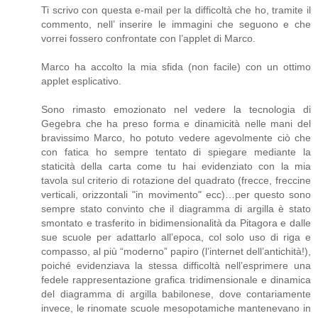
Ti scrivo con questa e-mail per la difficoltà che ho, tramite il
commento, nell’ inserire le immagini che seguono e che
vorrei fossero confrontate con l’applet di Marco.
Marco ha accolto la mia sfida (non facile) con un ottimo
applet esplicativo.
Sono rimasto emozionato nel vedere la tecnologia di
Gegebra che ha preso forma e dinamicità nelle mani del
bravissimo Marco, ho potuto vedere agevolmente ciò che
con fatica ho sempre tentato di spiegare mediante la
staticità della carta come tu hai evidenziato con la mia
tavola sul criterio di rotazione del quadrato (frecce, freccine
verticali, orizzontali "in movimento" ecc)…per questo sono
sempre stato convinto che il diagramma di argilla è stato
smontato e trasferito in bidimensionalità da Pitagora e dalle
sue scuole per adattarlo all’epoca, col solo uso di riga e
compasso, al più “moderno” papiro (l’internet dell’antichità!),
poiché evidenziava la stessa difficoltà nell’esprimere una
fedele rappresentazione grafica tridimensionale e dinamica
del diagramma di argilla babilonese, dove contariamente
invece, le rinomate scuole mesopotamiche mantenevano in