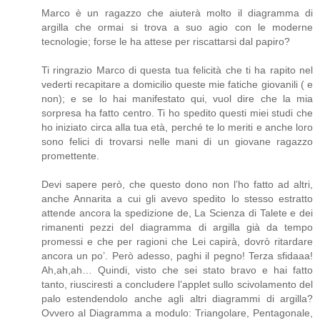
Marco è un ragazzo che aiuterà molto il diagramma di
argilla che ormai si trova a suo agio con le moderne
tecnologie; forse le ha attese per riscattarsi dal papiro?
Ti ringrazio Marco di questa tua felicità che ti ha rapito nel
vederti recapitare a domicilio queste mie fatiche giovanili ( e
non); e se lo hai manifestato qui, vuol dire che la mia
sorpresa ha fatto centro. Ti ho spedito questi miei studi che
ho iniziato circa alla tua età, perché te lo meriti e anche loro
sono felici di trovarsi nelle mani di un giovane ragazzo
promettente.
Devi sapere però, che questo dono non l’ho fatto ad altri,
anche Annarita a cui gli avevo spedito lo stesso estratto
attende ancora la spedizione de, La Scienza di Talete e dei
rimanenti pezzi del diagramma di argilla già da tempo
promessi e che per ragioni che Lei capirà, dovrò ritardare
ancora un po’. Però adesso, paghi il pegno! Terza sfidaaa!
Ah,ah,ah… Quindi, visto che sei stato bravo e hai fatto
tanto, riusciresti a concludere l’applet sullo scivolamento del
palo estendendolo anche agli altri diagrammi di argilla?
Ovvero al Diagramma a modulo: Triangolare, Pentagonale,