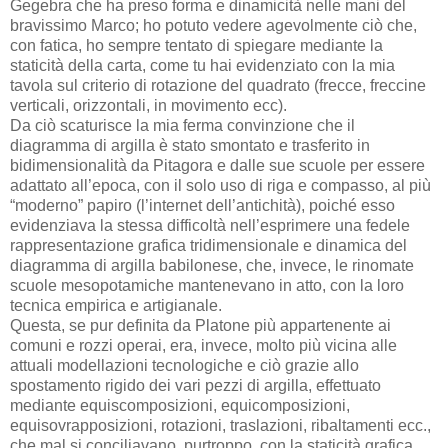
Gegebra che ha preso forma e dinamicità nelle mani del
bravissimo Marco; ho potuto vedere agevolmente ciò che,
con fatica, ho sempre tentato di spiegare mediante la
staticità della carta, come tu hai evidenziato con la mia
tavola sul criterio di rotazione del quadrato (frecce, freccine
verticali, orizzontali, in movimento ecc).
Da ciò scaturisce la mia ferma convinzione che il
diagramma di argilla è stato smontato e trasferito in
bidimensionalità da Pitagora e dalle sue scuole per essere
adattato all’epoca, con il solo uso di riga e compasso, al più
“moderno” papiro (l’internet dell’antichità), poiché esso
evidenziava la stessa difficoltà nell’esprimere una fedele
rappresentazione grafica tridimensionale e dinamica del
diagramma di argilla babilonese, che, invece, le rinomate
scuole mesopotamiche mantenevano in atto, con la loro
tecnica empirica e artigianale.
Questa, se pur definita da Platone più appartenente ai
comuni e rozzi operai, era, invece, molto più vicina alle
attuali modellazioni tecnologiche e ciò grazie allo
spostamento rigido dei vari pezzi di argilla, effettuato
mediante equiscomposizioni, equicomposizioni,
equisovrapposizioni, rotazioni, traslazioni, ribaltamenti ecc.,
che mal si conciliavano, purtroppo, con la staticità grafica