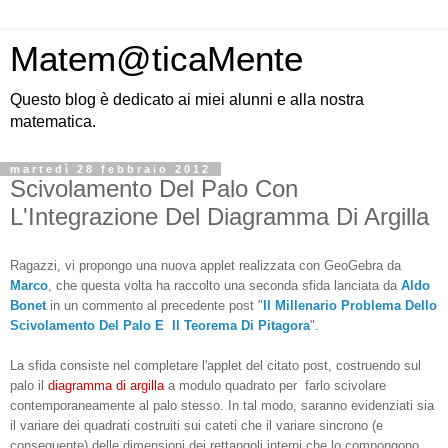
Matem@ticaMente
Questo blog è dedicato ai miei alunni e alla nostra
matematica.
martedì 28 febbraio 2012
Scivolamento Del Palo Con
L'Integrazione Del Diagramma Di Argilla
Ragazzi, vi propongo una nuova applet realizzata con GeoGebra da
Marco
, che questa volta ha raccolto una seconda sfida lanciata da
Aldo
Bonet
in un commento al precedente post "
Il Millenario Problema Dello
Scivolamento Del Palo E Il Teorema Di Pitagora
".
La sfida consiste nel completare l'applet del citato post, costruendo sul
palo il
diagramma di argilla
a modulo quadrato per farlo scivolare
contemporaneamente al palo stesso. In tal modo, saranno evidenziati sia
il variare dei quadrati costruiti sui cateti che il variare sincrono (e
conseguente) delle dimensioni dei rettangoli interni che lo compongono.