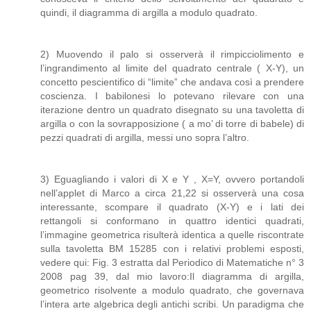
quindi, il diagramma di argilla a modulo quadrato.
2) Muovendo il palo si osserverà il rimpicciolimento e
l’ingrandimento al limite del quadrato centrale ( X-Y), un
concetto pescientifico di “limite” che andava così a prendere
coscienza. I babilonesi lo potevano rilevare con una
iterazione dentro un quadrato disegnato su una tavoletta di
argilla o con la sovrapposizione ( a mo’ di torre di babele) di
pezzi quadrati di argilla, messi uno sopra l’altro.
3) Eguagliando i valori di X e Y , X=Y, ovvero portandoli
nell’applet di Marco a circa 21,22 si osserverà una cosa
interessante, scompare il quadrato (X-Y) e i lati dei
rettangoli si conformano in quattro identici quadrati,
l’immagine geometrica risulterà identica a quelle riscontrate
sulla tavoletta BM 15285 con i relativi problemi esposti,
vedere qui: Fig. 3 estratta dal Periodico di Matematiche n° 3
2008 pag 39, dal mio lavoro:Il diagramma di argilla,
geometrico risolvente a modulo quadrato, che governava
l’intera arte algebrica degli antichi scribi. Un paradigma che