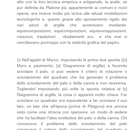
atto con la loro tecnica empirica e artigianale, la quale, se
pur definita da Platone più appartenente ai comuni e rozzi
operai, era invece molto più vicina alle attuali modellazioni
tecnologiche e, questo grazie allo spostamento rigido dei
vari pezzi di argilla che avvenivano mediante:
equiscomposizioni, equicomposizioni, equisovrapposizioni,
rotazioni, traslazioni , ribaltamenti ecc.. e che mal si
conciliavano purtroppo con la staticità grafica del papiro.
1) Nell’applet di Marco, impostando le prime due spunte ([v]
Muro e pavimento, [v] Diagramma di argilla) e facendo
scivolare il palo, si può vedere il critero di rotazione o
scivolamento del quadrato che ha generato il problema
dello scivolamento del palo o della canna e non viceversa.
Togliendo/ impostando più volte la spunta relativa al [v]
Diagramma di argilla, la cosa ci apparirà molto chiara. Far
scivolare un quadrato era equivalente a far scivolare il suo
lato, un lato che all’epoca (prima di Pitagora) era ancora
visto come una striscia con spessore, un modo di vedere
che ha facilitato l’idea sostitutiva del palo o della canna. Chi
conosceva il problema dello scivolamento del palo
conosceva il criterio dello scivolamento del quadrato e