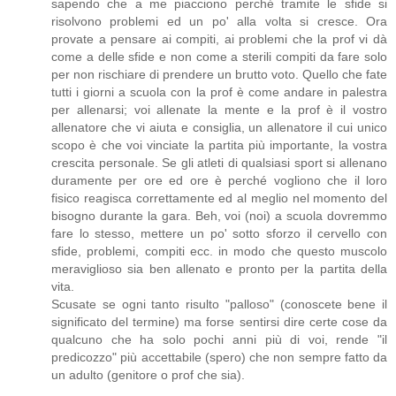
sapendo che a me piacciono perché tramite le sfide si
risolvono problemi ed un po' alla volta si cresce. Ora
provate a pensare ai compiti, ai problemi che la prof vi dà
come a delle sfide e non come a sterili compiti da fare solo
per non rischiare di prendere un brutto voto. Quello che fate
tutti i giorni a scuola con la prof è come andare in palestra
per allenarsi; voi allenate la mente e la prof è il vostro
allenatore che vi aiuta e consiglia, un allenatore il cui unico
scopo è che voi vinciate la partita più importante, la vostra
crescita personale. Se gli atleti di qualsiasi sport si allenano
duramente per ore ed ore è perché vogliono che il loro
fisico reagisca correttamente ed al meglio nel momento del
bisogno durante la gara. Beh, voi (noi) a scuola dovremmo
fare lo stesso, mettere un po' sotto sforzo il cervello con
sfide, problemi, compiti ecc. in modo che questo muscolo
meraviglioso sia ben allenato e pronto per la partita della
vita.
Scusate se ogni tanto risulto "palloso" (conoscete bene il
significato del termine) ma forse sentirsi dire certe cose da
qualcuno che ha solo pochi anni più di voi, rende "il
predicozzo" più accettabile (spero) che non sempre fatto da
un adulto (genitore o prof che sia).