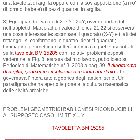
una tavoletta di argilla oppure con la sovrapposizione (a mo’
di torre di babele) di pezzi quadrati in argilla.
3) Eguagliando i valori di X e Y , X=Y, ovvero portandoli
nell’applet di Marco ad un valore di circa 21,22 si osserverà
una cosa interessante: scompare il quadrato (X-Y) e i lati dei
rettangoli si conformano in quattro identici quadrati;
l’immagine geometrica risulterà identica a quelle riscontrate
sulla
tavoletta BM 15285
con i relativi problemi esposti,
vedere nella Fig. 3, estratta dal mio lavoro, pubblicato su
Periodico di Matematiche n° 3, 2008 a pag. 39,
Il diagramma
di argilla, geometrico risolvente a modulo quadrato
, che
governava l’intera arte algebrica degli antichi scribi. Un
paradigma che ha aperto le porte alla cultura matematica
delle civiltà arcaiche:
PROBLEMI GEOMETRICI BABILONESI RICONDUCIBILI
AL SUPPOSTO CASO LIMITE X = Y
TAVOLETTA BM 15285