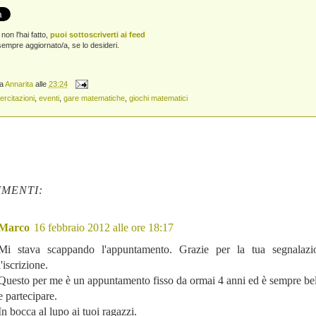
non l'hai fatto,
puoi sottoscriverti ai feed
empre aggiornato/a, se lo desideri.
da
Annarita
alle
23:24
ercitazioni
,
eventi
,
gare matematiche
,
giochi matematici
MENTI:
Marco
16 febbraio 2012 alle ore 18:17
Mi stava scappando l'appuntamento. Grazie per la tua segnalazio
l'iscrizione.
Questo per me è un appuntamento fisso da ormai 4 anni ed è sempre bel
e partecipare.
In bocca al lupo ai tuoi ragazzi.