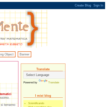
ing Object
Banner
Translate
Powered by
Translate
tematici
I miei blog
ossimo.
Scientificando
si terranno