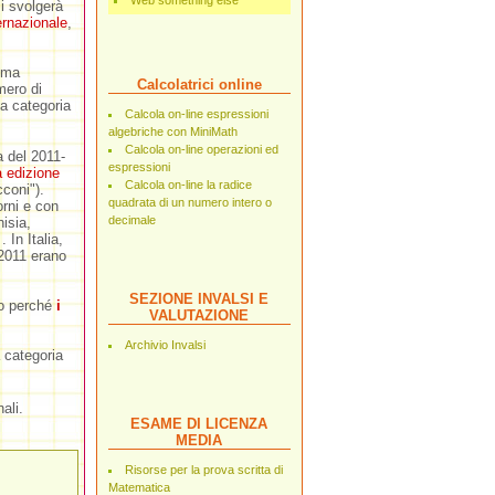
Web something else
i svolgerà
ernazionale
,
sima
Calcolatrici online
mero di
la categoria
Calcola on-line espressioni
algebriche con MiniMath
Calcola on-line operazioni ed
a del 2011-
espressioni
 edizione
Calcola on-line la radice
coni").
quadrata di un numero intero o
orni e con
decimale
isia,
In Italia,
-2011 erano
SEZIONE INVALSI E
po perché
i
VALUTAZIONE
Archivio Invalsi
 categoria
ali.
ESAME DI LICENZA
MEDIA
Risorse per la prova scritta di
Matematica