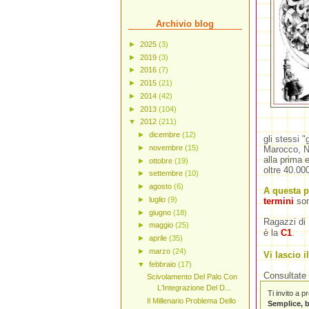
Archivio blog
►
2025
(3)
►
2019
(3)
►
2016
(7)
►
2015
(21)
►
2014
(42)
►
2013
(104)
▼
2012
(211)
►
dicembre
(12)
gli stessi 
►
novembre
(15)
Marocco, Ni
alla prima e
►
ottobre
(19)
oltre 40.000
►
settembre
(10)
►
agosto
(6)
A questa 
►
luglio
(9)
termini
son
►
giugno
(18)
Ragazzi di 
►
maggio
(25)
è la
C1
.
►
aprile
(35)
►
marzo
(24)
Vi lascio i
▼
febbraio
(17)
Consultate 
Scivolamento Del Palo Con
L'Integrazione Del D...
Ti invito a 
Il Millenario Problema Dello
Semplice, b