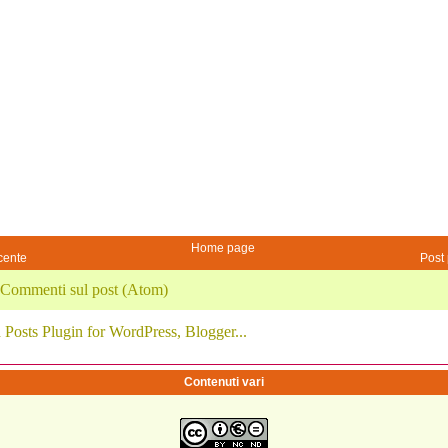
Home page
cente
Post 
Commenti sul post (Atom)
Contenuti vari