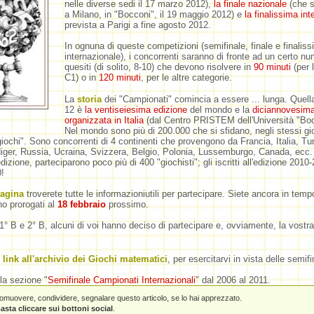
nelle diverse sedi il 17 marzo 2012),
la finale nazionale
(che s
a Milano, in "Bocconi", il 19 maggio 2012) e
la finalissima int
prevista a Parigi a fine agosto 2012.
In ognuna di queste competizioni (semifinale, finale e finalis
internazionale), i concorrenti saranno di fronte ad un certo nu
quesiti (di solito, 8-10) che devono risolvere in
90 minuti
(per 
C1) o in
120 minuti
, per le altre categorie.
La
storia
dei "Campionati" comincia a essere ... lunga. Quell
12 è
la ventiseiesima edizione
del mondo e la
diciannovesima
organizzata in Italia
(dal Centro PRISTEM dell'Università "Boc
Nel mondo sono più di 200.000 che si sfidano, negli stessi gi
"giochi". Sono concorrenti di 4 continenti che provengono da Francia, Italia, Tun
ger, Russia, Ucraina, Svizzera, Belgio, Polonia, Lussemburgo, Canada, ecc. . 
dizione, parteciparono poco più di 400 "giochisti"; gli iscritti all'edizione 2010
!
pagina
troverete tutte le informazioniutili per partecipare. Siete ancora in tem
o prorogati al
18 febbraio
prossimo.
1° B e 2° B, alcuni di voi hanno deciso di partecipare e, ovviamente, la vostra
l link all'archivio dei Giochi matematici
, per esercitarvi in vista delle semifin
la sezione "
Semifinale Campionati Internazionali
" dal 2006 al 2011.
promuovere, condividere, segnalare questo articolo, se lo hai apprezzato.
asta cliccare sui bottoni social
.