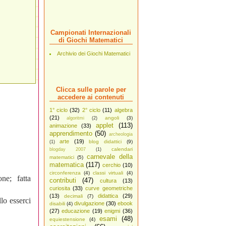
Campionati Internazionali
di Giochi Matematici
Archivio dei Giochi Matematici
Clicca sulle parole per
accedere ai contenuti
1° ciclo
(32)
2° ciclo
(11)
algebra
(21)
angoli
(3)
algoritmi
(2)
applet
(113)
animazione
(33)
apprendimento
(50)
archeologia
arte
(19)
blog didattici
(9)
(1)
calendari
blogday 2007
(1)
carnevale della
matematici
(5)
matematica
(117)
cerchio
(10)
circonferenza
(4)
classi virtuali
(4)
ne; fatta
contributi
(47)
cultura
(13)
curiosita
(33)
curve geometriche
(13)
didattica
(29)
decimali
(7)
lo esserci
divulgazione
(30)
ebook
disabili
(4)
(27)
educazione
(19)
enigmi
(36)
esami
(48)
equiestensione
(4)