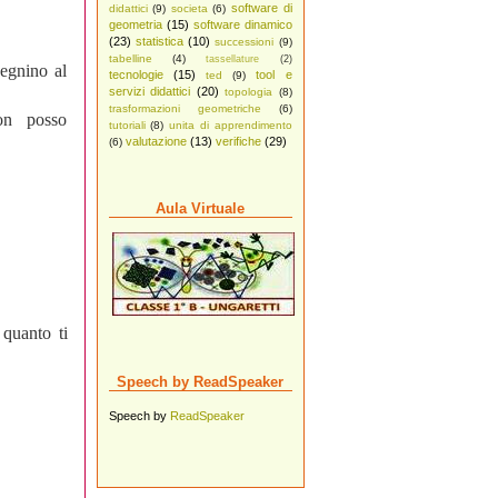
software di
didattici
(9)
societa
(6)
geometria
(15)
software dinamico
(23)
statistica
(10)
successioni
(9)
tabelline
(4)
tassellature
(2)
egnino al
tecnologie
(15)
tool e
ted
(9)
servizi didattici
(20)
topologia
(8)
trasformazioni geometriche
(6)
on posso
tutoriali
(8)
unita di apprendimento
valutazione
(13)
verifiche
(29)
(6)
Aula Virtuale
 quanto ti
Speech by ReadSpeaker
Speech by
ReadSpeaker