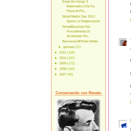
Ennio De Giorgi: Il
Matematico Che Fa
Paura Ai Pot...
World Maths Day 2012:
Aperte Le Registrazioni
Semplificazione Del
Procedimento Di
Archimede Per...
Benvenuti All'Hotel Infinito
►
gennaio
(21)
►
2011
(109)
►
2010
(197)
►
2009
(172)
►
2008
(163)
►
2007
(95)
Conversando con Renato