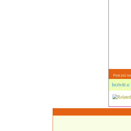
Post più re
Iscriviti a: