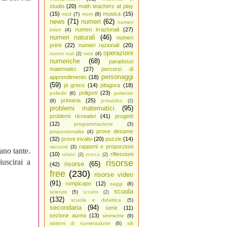
studio
(20)
math teachers at play
(15)
musica
(15)
mcd
(7)
mcm
(8)
news
(71)
numeri
(62)
numeri
numeri irrazionali
(27)
interi
(4)
numeri naturali
(46)
numeri
primi
(22)
numeri razionali
(20)
operazioni
oeis
(4)
numeri reali
(2)
numeriche
(68)
paradossi
matematici
(27)
percorsi di
personaggi
apprendimento
(18)
(59)
pi greco
(14)
pitagora
(18)
poligoni
(23)
poliedri
(6)
potenze
primaria
(25)
(8)
probabilita
(2)
problemi matematici
(95)
problemi ricreativi
(41)
progetti
(12)
programmazione
(3)
prove desame
proporzionalita
(4)
(32)
prove invalsi
(20)
puzzle
(14)
rapporti e proporzioni
racconti
(3)
ano tante.
(10)
riflessioni
relativi
(2)
ricerca
(2)
iuscirai a
risorse
risorse
(65)
(42)
free
(230)
risorse video
(91)
rompicapo
(12)
saggi
(8)
scuola
scienze
(5)
scrutini
(2)
(132)
scuola e didattica
(5)
secondaria
(94)
serie
(11)
sezione aurea
(13)
simmetrie
(9)
sistemi di numerazione
(6)
siti