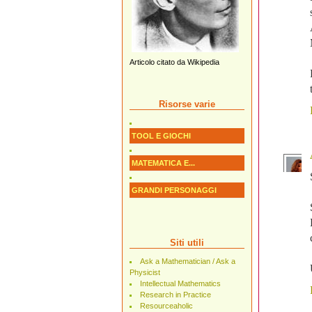
Articolo citato da Wikipedia
Risorse varie
TOOL E GIOCHI
MATEMATICA E...
GRANDI PERSONAGGI
Siti utili
Ask a Mathematician / Ask a
Physicist
Intellectual Mathematics
Research in Practice
Resourceaholic