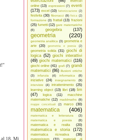
esercitazioni
(66)
esercizi
eventi
online
(13)
espressioni
(7)
(173)
excel
(10)
fattorizzazione
(2)
festivita
(30)
fibonacci
(9)
fisica
(2)
frattali
(13)
frazioni
formazione
(3)
(25)
fumetti
(12)
gare matematiche
geogebra
(137)
(6)
geometria
(220)
geometria e
geometria analitica
(3)
arte
(20)
geometria e poesia
(2)
giochi di
geometria solida
(31)
logica
(52)
giochi interattivi
(49)
giochi matematici
(116)
t!"
grandi
giochi online
(41)
grafi
(7)
matematici
(86)
illusioni ottiche
(3)
infanzia
(4)
informatica
(8)
iniziative
(24)
insegnamento
(9)
intrattenimento
(25)
interviste
(4)
lim
learning object
(13)
libri
(18)
(47)
logica
(11)
macchine
matematiche
(12)
maddmaths
(9)
marco
(30)
mappe concettuali
(2)
matematica
(406)
matematica e letteratura
(3)
matematica e poesia
(8)
matematica e realta
(20)
matematica e storia
(172)
matematica ricreativa
(38)
 al 18. Mi
matepristem
(31)
materiali di