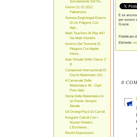
Scivolamento Del Pa...
Giorno 21 02 2012
Palindromo
E se ancora 
Somma Degli Angoli Esterni
per essere s
Di Un Poligono Con
Grazie.
App...
Math Teachers At Play #47
Pubblicato 
Via Math Hombre
Etichette:
es
Inverso Del Teorema Di
Pitagora Con Applet
Intera...
Aula Virtuale Della Classe 1°
B
Campionati Internazionali Di
Giochi Matematici 201...
A Carnevale Della
8 COM
Matematica 46...Ogni
Post Vale!
Storia Della Matematica In
un Poster Sempre
Attuale
Gli Orologi Pazzi Di Carroll
Eseguire Calcoli Con I
Numeri Relativi:
L'Eschimes...
Risolvi Espressioni