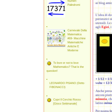
Numeri
ai blog amic
Palindromi
L’idea di d
preistorici 
utensili. Le
agli
Egizi
, 
Carnevale Della
Matematica
#69- Macchine
Matematiche
Antiche E
Moderne
To love or not to love
Mathematics? That is the
question!
+ 1/12 + 1/1
volte = 12/3
LEONARDO PISANO (Detto
FIBONACCI)
Anche press
ancora piutt
minuzia
, c
Copri Il Cerchio Rosso
latino
minu
[Gioco Settimanale]
Per nostra f