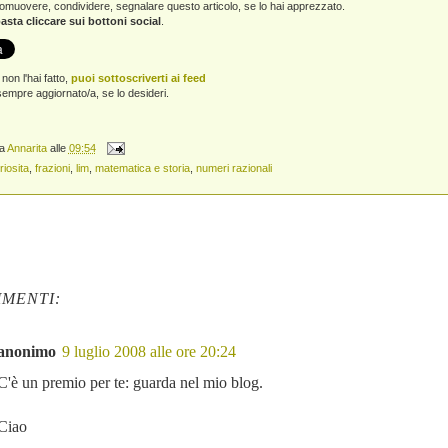
promuovere, condividere, segnalare questo articolo, se lo hai apprezzato.
asta cliccare sui bottoni social
.
non l'hai fatto,
puoi sottoscriverti ai feed
empre aggiornato/a, se lo desideri.
da
Annarita
alle
09:54
riosita
,
frazioni
,
lim
,
matematica e storia
,
numeri razionali
MENTI:
anonimo
9 luglio 2008 alle ore 20:24
C'è un premio per te: guarda nel mio blog.
Ciao