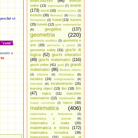
esercitazioni
(66)
esercizi
eventi
online
(13)
espressioni
(7)
(173)
excel
(10)
fattorizzazione
(2)
festivita
(30)
fibonacci
(9)
fisica
(2)
perché vi
frattali
(13)
frazioni
formazione
(3)
(25)
fumetti
(12)
gare matematiche
geogebra
(137)
(6)
geometria
(220)
geometria e
geometria analitica
(3)
"rotti
"
,
arte
(20)
geometria e poesia
(2)
giochi di
geometria solida
(31)
assato a
logica
(52)
giochi interattivi
rto
(49)
giochi matematici
(116)
grandi
giochi online
(41)
grafi
(7)
matematici
(86)
illusioni ottiche
(3)
infanzia
(4)
informatica
(8)
iniziative
(24)
insegnamento
(9)
intrattenimento
(25)
interviste
(4)
lim
learning object
(13)
libri
(18)
(47)
logica
(11)
macchine
matematiche
(12)
maddmaths
(9)
marco
(30)
mappe concettuali
(2)
matematica
(406)
matematica e letteratura
(3)
matematica e poesia
(8)
matematica e realta
(20)
matematica e storia
(172)
matematica ricreativa
(38)
matepristem
(31)
materiali di