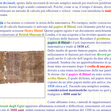
ni decimali
, spinto dalla necessità di trovare semplici metodi per risolvere proble
intenso fiorire degli scambi commerciali. Poiché, come si sa, il tempo è denaro, dive
tilizzare un metodo di calcolo più efficiente e veloce: venne così introdotta la
simb
usata.
gia
ci ha aiutato a costruire la storia della matematica. Per esempio, molte conoscen
di di calcolo frazionario ci arrivano dal
papiro di Rhind
, così chiamato perché acq
ntiquario scozzese
Henry Rhind
. Questo papiro egizio è un documento antichissim
 conservato al
British Museum
di Londra, e la sua scoperta ci ha rivelato quanto an
l’utilizzo delle frazioni. Ricordate il
problema 
papiro di Rhind
è il più importante documento
matematica e risale al
1650 a.C
.
Dallo studio di questo famoso papiro, risulta ch
utilizzassero le frazioni per risolvere
diversi p
quali anche il calcolo dell’angolo da dare alle p
piramidi. Sembra che un approfondimento in q
fosse stato necessario dopo il
crollo di una pi
dovuto a una errata inclinazione delle sue paret
Si ritiene che il
papiro di Rhind
sia stato scritt
scriba Ahmes
, il quale dichiara, sul papiro stes
copiato da un altro papiro molto più antico, risa
1950 circa a.C
. Facendo una semplice somma, 
considerazioni matematiche
riportate su quel 
risalgono a
4000 anni fa
!
Come abbiamo visto, i metodi di rappresentazi
lizzate dagli Egizi
appaiono abbastanza scomodi e difficoltosi; nonostante ciò sono
r più di
3000 anni
, infatti esistono trattati scritti da studiosi del 1200 in cui appai