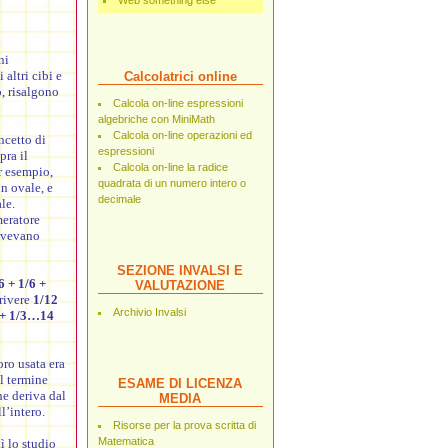
Web something else
ni
altri cibi e
Calcolatrici online
o, risalgono
Calcola on-line espressioni
algebriche con MiniMath
Calcola on-line operazioni ed
ncetto di
espressioni
pra il
Calcola on-line la radice
r esempio,
quadrata di un numero intero o
n ovale, e
decimale
le.
eratore
rivevano
SEZIONE INVALSI E
6 + 1/6 +
VALUTAZIONE
rivere
1/12
Archivio Invalsi
3 + 1/3…14
oro usata era
il termine
ESAME DI LICENZA
ne deriva dal
MEDIA
l’intero.
Risorse per la prova scritta di
Matematica
 lo studio