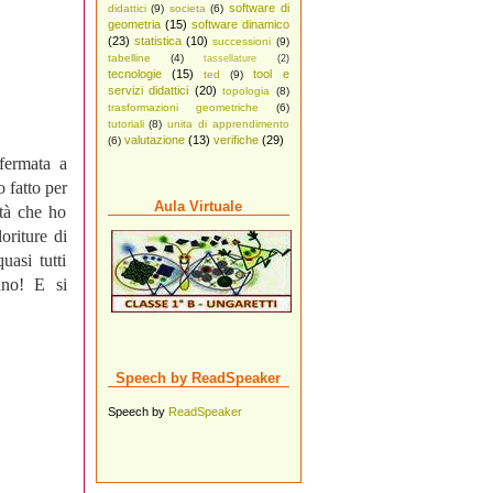
software di
didattici
(9)
societa
(6)
geometria
(15)
software dinamico
(23)
statistica
(10)
successioni
(9)
tabelline
(4)
tassellature
(2)
tecnologie
(15)
tool e
ted
(9)
servizi didattici
(20)
topologia
(8)
trasformazioni geometriche
(6)
tutoriali
(8)
unita di apprendimento
valutazione
(13)
verifiche
(29)
(6)
fermata a
o fatto per
Aula Virtuale
ità che ho
oriture di
asi tutti
nno! E si
Speech by ReadSpeaker
Speech by
ReadSpeaker