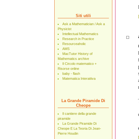
Siti utili
Ask a Mathematician / Ask a
Physicist
Intellectual Mathematics
Research in Practice
Resourceaholic
AMS
MacTutor History of
Mathematics archive
Il Circolo matematico +
Risorse online
baby - flash
Matematica Interattiva
La Grande Piramide Di
Cheope
Il cantiere della grande
piramide
La Grande Piramide Di
Cheope E La Teoria Di Jean-
Pierre Houdin