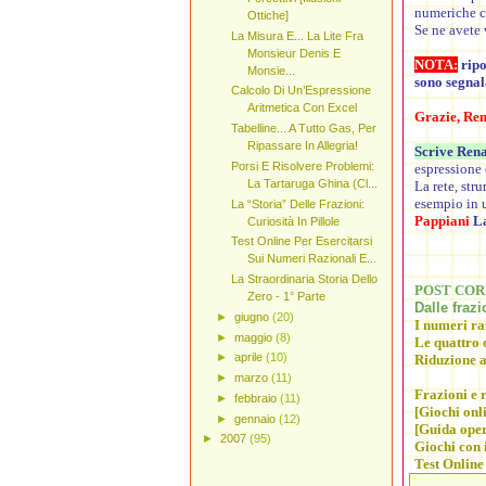
numeriche co
Ottiche]
Se ne avete 
La Misura E... La Lite Fra
Monsieur Denis E
NOTA:
ripo
Monsie...
sono segnala
Calcolo Di Un’Espressione
Aritmetica Con Excel
Grazie, Ren
Tabelline... A Tutto Gas, Per
Ripassare In Allegria!
Scrive Ren
Porsi E Risolvere Problemi:
espressione 
La Tartaruga Ghina (Cl...
La rete, str
esempio in
La “Storia” Delle Frazioni:
Pappiani
La
Curiosità In Pillole
Test Online Per Esercitarsi
Sui Numeri Razionali E...
La Straordinaria Storia Dello
POST COR
Zero - 1° Parte
Dalle frazi
►
giugno
(20)
I numeri ra
►
maggio
(8)
Le quattro 
►
aprile
(10)
Riduzione a
►
marzo
(11)
Frazioni e 
►
febbraio
(11)
[Giochi onl
►
gennaio
(12)
[Guida oper
►
2007
(95)
Giochi con i
Test Online