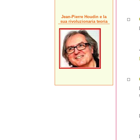
Jean-Pierre Houdin e la
sua rivoluzionaria teoria