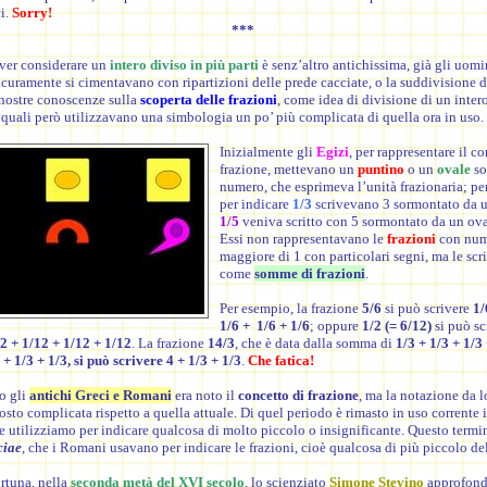
i.
Sorry!
***
over considerare un
intero diviso in più parti
è senz’altro antichissima, già gli uomi
sicuramente si cimentavano con ripartizioni delle prede cacciate, o la suddivisione di 
 nostre conoscenze sulla
scoperta delle frazioni
, come idea di divisione di un inter
i quali però utilizzavano una simbologia un po’ più complicata di quella ora in uso.
Inizialmente gli
Egizi
, per rappresentare il co
frazione, mettevano un
puntino
o un
ovale
so
numero, che esprimeva l’unità frazionaria; pe
per indicare
1/3
scrivevano 3 sormontato da u
1/5
veniva scritto con 5 sormontato da un ova
Essi non rappresentavano le
frazioni
con num
maggiore di 1 con particolari segni, ma le sc
come
somme di frazioni
.
Per esempio, la frazione
5/6
si può scrivere
1/
1/6 + 1/6 + 1/6
; oppure
1/2 (= 6/12)
si può sc
2 + 1/12 + 1/12 + 1/12
. La frazione
14/3
, che è data dalla somma di
1/3 + 1/3 + 1/
 + 1/3 + 1/3, si può scrivere 4 + 1/3 + 1/3
.
Che fatica!
o gli
antichi Greci e Romani
era noto il
concetto di frazione
, ma la notazione da l
osto complicata rispetto a quella attuale. Di quel periodo è rimasto in uso corrente 
he utilizziamo per indicare qualcosa di molto piccolo o insignificante. Questo termi
ciae
, che i Romani usavano per indicare le frazioni, cioè qualcosa di più piccolo del
ortuna, nella
seconda metà del XVI secolo
, lo scienziato
Simone Stevino
approfondì