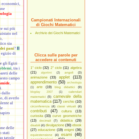
mi economici,
nne
ologia
Campionati Internazionali
di Giochi Matematici
ze sui più
uistato nel
Archivio dei Giochi Matematici
o,
tico sia
dei pani
?
Il
 egizio di
Clicca sulle parole per
accedere ai contenuti
e gli Egizi
roblemi
, tra i
1° ciclo
(32)
2° ciclo
(11)
algebra
(21)
areti delle
angoli
(3)
algoritmi
(2)
applet
(113)
animazione
(33)
uesto campo
apprendimento
(50)
ramide
,
archeologia
arte
(19)
blog didattici
(9)
i.
(1)
calendari
blogday 2007
(1)
o dallo
carnevale della
matematici
(5)
so, di averlo
matematica
(117)
cerchio
(10)
lente al
circonferenza
(4)
classi virtuali
(4)
le
contributi
(47)
cultura
(13)
papiro
curiosita
(33)
curve geometriche
(13)
didattica
(29)
decimali
(7)
divulgazione
(30)
ebook
disabili
(4)
one delle
(27)
educazione
(19)
enigmi
(36)
 stati
esami
(48)
equiestensione
(4)
ono tavole