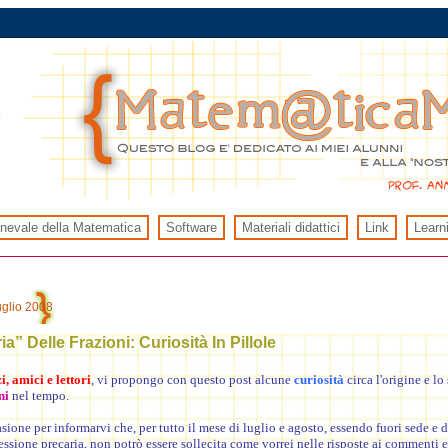
rnevale della Matematica
Software
Materiali didattici
Link
Learn
uglio 2008
ia” Delle Frazioni: Curiosità In Pillole
, amici e lettori
, vi propongo con questo post alcune
curiosità
circa l'origine e lo
ni
nel tempo.
sione per informarvi che, per tutto il mese di luglio e agosto, essendo fuori sede e
ssione precaria, non potrò essere sollecita come vorrei nelle risposte ai commenti e 