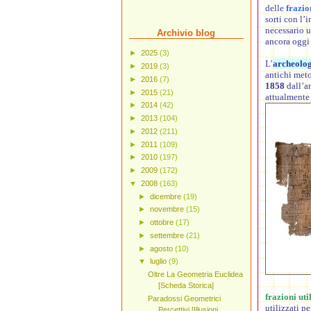
delle
frazio
sorti con l’
necessario u
Archivio blog
ancora oggi 
►
2025
(3)
L’
archeolo
►
2019
(3)
antichi meto
►
2016
(7)
1858
dall’a
►
2015
(21)
attualmente
►
2014
(42)
►
2013
(104)
►
2012
(211)
►
2011
(109)
►
2010
(197)
►
2009
(172)
▼
2008
(163)
►
dicembre
(19)
►
novembre
(15)
►
ottobre
(17)
►
settembre
(21)
►
agosto
(10)
▼
luglio
(9)
Oltre La Geometria Euclidea
[Scheda Storica]
frazioni uti
Paradossi Geometrici
utilizzati pe
Percettivi [Illusioni