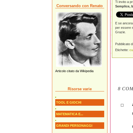
Ti invito a 
Conversando con Renato
Semplice, b
E se ancora 
per essere s
Grazie.
Pubblicato 
Etichette:
cu
Articolo citato da Wikipedia
8 COM
Risorse varie
TOOL E GIOCHI
MATEMATICA E...
GRANDI PERSONAGGI