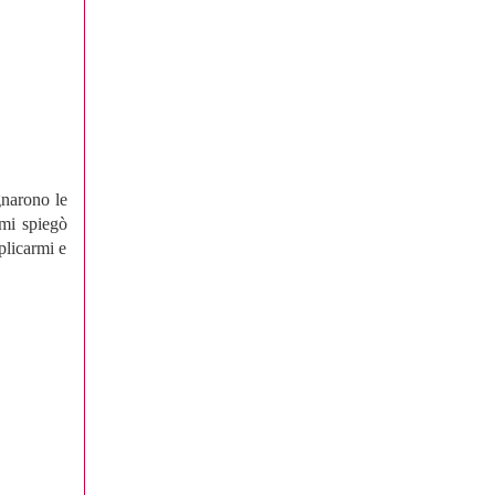
gnarono le
 mi spiegò
plicarmi e