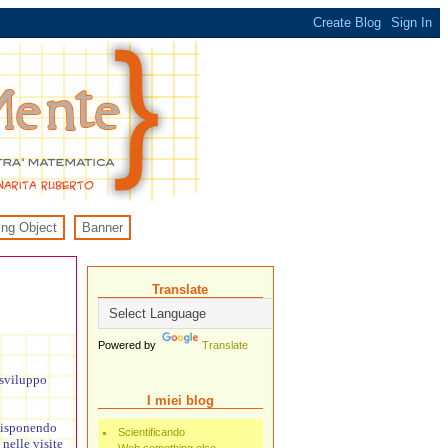
ing Object
Banner
Translate
Powered by
Translate
 sviluppo
I miei blog
 disponendo
Scientificando
nelle visite