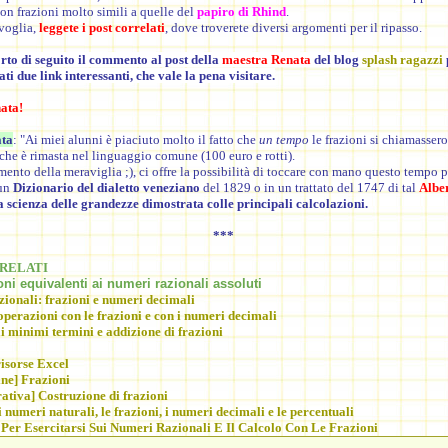
n frazioni molto simili a quelle del
papiro di Rhind
.
voglia,
leggete i post correlati
, dove troverete diversi argomenti per il ripasso.
rto di seguito il commento al post della
maestra Renata
del blog
splash ragazzi
ti due link interessanti, che vale la pena visitare.
ata!
ata
: "Ai miei alunni è piaciuto molto il fatto che
un tempo
le frazioni si chiamassero
che è rimasta nel linguaggio comune (100 euro e rotti).
umento della meraviglia ;), ci offre la possibilità di toccare con mano questo tempo p
 un
Dizionario del dialetto veneziano
del 1829 o in un trattato del 1747 di tal
Albe
 scienza delle grandezze dimostrata colle principali calcolazioni
.
***
RELATI
oni equivalenti ai numeri razionali assoluti
zionali: frazioni e numeri decimali
operazioni con le frazioni e con i numeri decimali
i minimi termini e addizione di frazioni
risorse Excel
ine] Frazioni
ativa] Costruzione di frazioni
 numeri naturali, le frazioni, i numeri decimali e le percentuali
 Per Esercitarsi Sui Numeri Razionali E Il Calcolo Con Le Frazioni