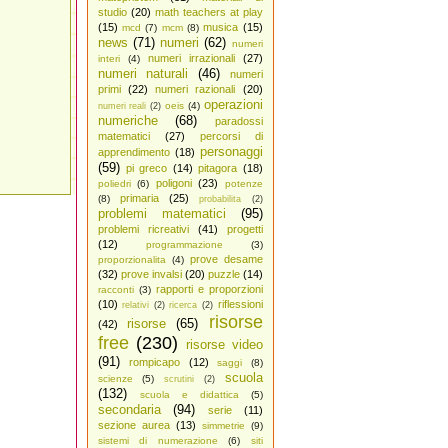
studio
(20)
math teachers at play
(15)
musica
(15)
mcd
(7)
mcm
(8)
news
(71)
numeri
(62)
numeri
numeri irrazionali
(27)
interi
(4)
numeri naturali
(46)
numeri
primi
(22)
numeri razionali
(20)
operazioni
oeis
(4)
numeri reali
(2)
numeriche
(68)
paradossi
matematici
(27)
percorsi di
personaggi
apprendimento
(18)
(59)
pi greco
(14)
pitagora
(18)
poligoni
(23)
poliedri
(6)
potenze
primaria
(25)
(8)
probabilita
(2)
problemi matematici
(95)
problemi ricreativi
(41)
progetti
(12)
programmazione
(3)
prove desame
proporzionalita
(4)
(32)
prove invalsi
(20)
puzzle
(14)
rapporti e proporzioni
racconti
(3)
(10)
riflessioni
relativi
(2)
ricerca
(2)
risorse
risorse
(65)
(42)
free
(230)
risorse video
(91)
rompicapo
(12)
saggi
(8)
scuola
scienze
(5)
scrutini
(2)
(132)
scuola e didattica
(5)
secondaria
(94)
serie
(11)
sezione aurea
(13)
simmetrie
(9)
sistemi di numerazione
(6)
siti