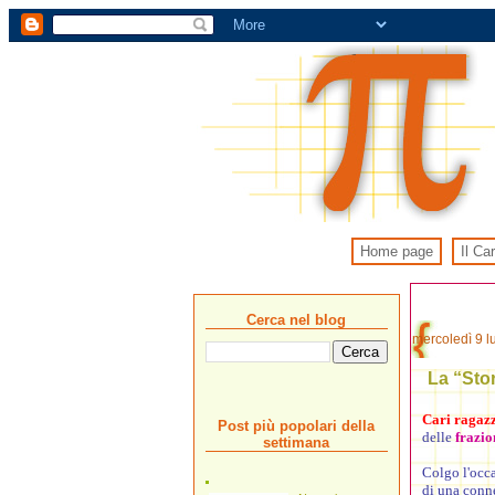
Home page
Il Ca
Cerca nel blog
mercoledì 9 l
La “Stor
Cari ragazzi
Post più popolari della
delle
frazio
settimana
Colgo l'occa
di una conne