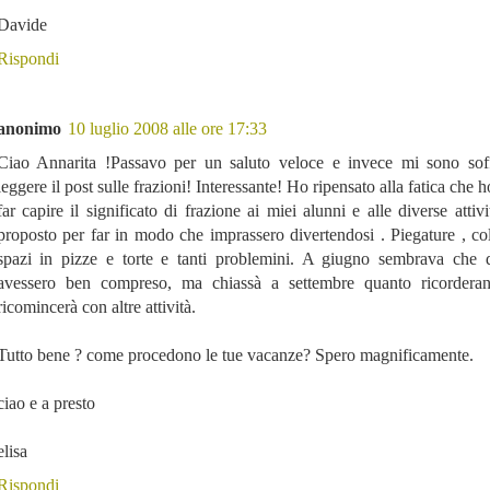
Davide
Rispondi
anonimo
10 luglio 2008 alle ore 17:33
Ciao Annarita !Passavo per un saluto veloce e invece mi sono sof
leggere il post sulle frazioni! Interessante! Ho ripensato alla fatica che h
far capire il significato di frazione ai miei alunni e alle diverse attiv
proposto per far in modo che imprassero divertendosi . Piegature , col
spazi in pizze e torte e tanti problemini. A giugno sembrava che qu
avessero ben compreso, ma chiassà a settembre quanto ricordera
ricomincerà con altre attività.
Tutto bene ? come procedono le tue vacanze? Spero magnificamente.
ciao e a presto
elisa
Rispondi