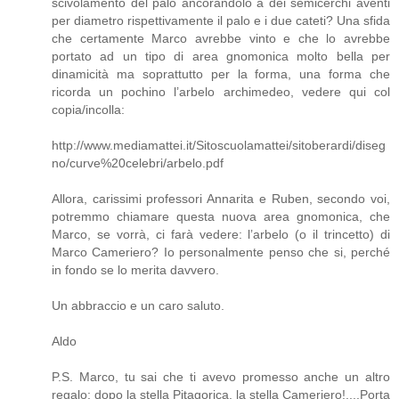
scivolamento del palo ancorandolo a dei semicerchi aventi
per diametro rispettivamente il palo e i due cateti? Una sfida
che certamente Marco avrebbe vinto e che lo avrebbe
portato ad un tipo di area gnomonica molto bella per
dinamicità ma soprattutto per la forma, una forma che
ricorda un pochino l’arbelo archimedeo, vedere qui col
copia/incolla:
http://www.mediamattei.it/Sitoscuolamattei/sitoberardi/diseg
no/curve%20celebri/arbelo.pdf
Allora, carissimi professori Annarita e Ruben, secondo voi,
potremmo chiamare questa nuova area gnomonica, che
Marco, se vorrà, ci farà vedere: l’arbelo (o il trincetto) di
Marco Cameriero? Io personalmente penso che si, perché
in fondo se lo merita davvero.
Un abbraccio e un caro saluto.
Aldo
P.S. Marco, tu sai che ti avevo promesso anche un altro
regalo: dopo la stella Pitagorica, la stella Cameriero!....Porta