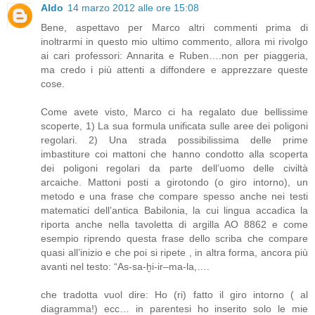
Aldo
14 marzo 2012 alle ore 15:08
Bene, aspettavo per Marco altri commenti prima di
inoltrarmi in questo mio ultimo commento, allora mi rivolgo
ai cari professori: Annarita e Ruben….non per piaggeria,
ma credo i più attenti a diffondere e apprezzare queste
cose.
Come avete visto, Marco ci ha regalato due bellissime
scoperte, 1) La sua formula unificata sulle aree dei poligoni
regolari. 2) Una strada possibilissima delle prime
imbastiture coi mattoni che hanno condotto alla scoperta
dei poligoni regolari da parte dell’uomo delle civiltà
arcaiche. Mattoni posti a girotondo (o giro intorno), un
metodo e una frase che compare spesso anche nei testi
matematici dell’antica Babilonia, la cui lingua accadica la
riporta anche nella tavoletta di argilla AO 8862 e come
esempio riprendo questa frase dello scriba che compare
quasi all’inizio e che poi si ripete , in altra forma, ancora più
avanti nel testo: “As-sa-ḫi-ir–ma-la,….
che tradotta vuol dire: Ho (ri) fatto il giro intorno ( al
diagramma!) ecc… in parentesi ho inserito solo le mie