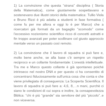
1) La convinzione che questa “strana” disciplina ( Storia
della Matematica), come giustamente sospettavano e
sostenevano due illustri storici della matematica: Tullio Viola
e Bruno Rizzi è più adatta a studenti in fase formativa (
come fu per me allora e oggi lo è per Marco) che a
ricercatori già formati da un bagaglio “scomodo” come
l’eccessivo nozionismo scientifico ricco di concetti astratti e
fin troppo avanzati per poter scollinare col giusto approccio
mentale verso un passato così remoto.
2) La convinzione che il lavoro di squadra si può fare e,
molto bene anche, se alla base c’è sempre un rispetto
reciproco e un collante fondamentale: L’onestà intellettuale.
Tra me e Marco questo collante è già spontaneo poiché
intrinseco nel nostro DNA e per questo ci ha consentito di
concentrarci fiduciosamente sull’unica cosa che conta e che
viene privilegiata di conseguenza: La Scoperta Scientifica. Il
lavoro di squadra si può fare a: 4,6, 8,…n mani, purchè ci
siano le condizioni di cui sopra e inoltre, la consapevolezza
Biblica: “chi è più “grande” sia servitore del più “piccolo”..e
non viceversa.