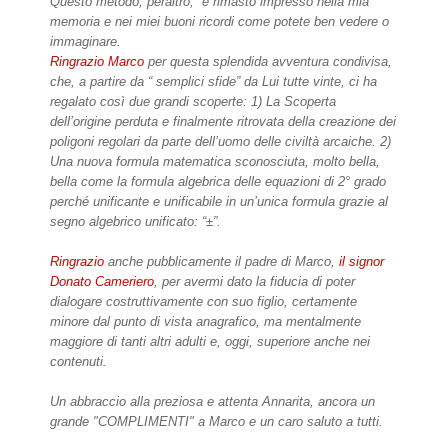
Questo metodo, peraltro, è rimasto impresso nella mia
memoria e nei miei buoni ricordi come potete ben vedere o
immaginare.
Ringrazio Marco
per questa splendida avventura condivisa,
che, a partire da “ semplici sfide” da Lui tutte vinte, ci ha
regalato così due grandi scoperte: 1) La Scoperta
dell’origine perduta e finalmente ritrovata della creazione dei
poligoni regolari da parte dell’uomo delle civiltà arcaiche. 2)
Una nuova formula matematica sconosciuta, molto bella,
bella come la formula algebrica delle equazioni di 2° grado
perché unificante e unificabile in un’unica formula grazie al
segno algebrico unificato: “±”.
Ringrazio
anche pubblicamente il padre di Marco,
il signor
Donato Cameriero
, per avermi dato la fiducia di poter
dialogare costruttivamente con suo figlio, certamente
minore dal punto di vista anagrafico, ma mentalmente
maggiore di tanti altri adulti e, oggi, superiore anche nei
contenuti.
Un abbraccio alla preziosa e attenta Annarita, ancora un
grande "COMPLIMENTI" a Marco e un caro saluto a tutti.