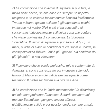
2) La convinzione che il lavoro di squadra si può fare, e
molto bene anche, se alla base c’è sempre un rispetto
reciproco e un collante fondamentale: l’onestà intellettuale.
Tra me e Marco questo collante è già spontaneo poiché
intrinseco nel nostro DNA e ciò ci ha consentito di
concentrarci fiduciosamente sull’unica cosa che conta e
che viene privilegiata di conseguenza: La Scoperta
Scientifica. Il lavoro di squadra si può fare a: 4,6, 8,…n
mani, purchè ci siano le condizioni di cui sopra e, inoltre, la
consapevolezza Biblica: “chi è più “grande” sia servitore del
più “piccolo”...e non viceversa.
3) Il pensiero che le parole profetiche, mie e confermate da
Annarita, si sono concretizzate qui in questo splendido
lavoro di Marco e con dei validissimi insegnanti come
testimoni: Il professor Ruben e la prof.ssa Arte.
4) La convinzione che le “sfide matematiche” (o didattiche)
del mio caro professor Francesco Berardi, condotte col
metodo Berardiano, giungono ancora efficaci,
didatticamente valide e per questo, credo, sempre attuali.