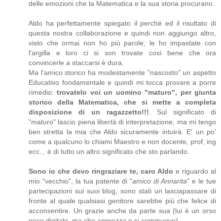
delle emozioni che la Matematica e la sua storia procurano.
Aldo ha perfettamente spiegato il perché ed il risultato di
questa nostra collaborazione e quindi non aggiungo altro,
visto che ormai non ho più parole; le ho impastate con
l'argilla e loro ci si son trovate così bene che ora
convincerle a staccarsi è dura.
Ma l'amico storico ha modestamente "nascosto" un aspetto
Educativo fondamentale e quindi mi tocca provare a porre
rimedio:
trovatelo voi un uomino "maturo", per giunta
storico della Matematica, che si mette a completa
disposizione di un ragazzetto!!!
. Sul significato di
"maturo" lascio piena libertà di interpretazione, ma mi tengo
ben stretta la mia che Aldo sicuramente intuirà. E' un po'
come a qualcuno lo chiami Maestro e non docente, prof, ing
ecc... è di tutto un altro significato che sto parlando.
Sono io che devo ringraziare te, caro Aldo
e riguardo al
mio "vecchio", la tua patente di "
amico di Annarita
" e le tue
partecipazioni sui suoi blog, sono stati un lasciapassare di
fronte al quale qualsiasi genitore sarebbe più che felice di
acconsentire. Un grazie anche da parte sua (lui è un orso
poco digitale, ma che apprezza e si commuove).