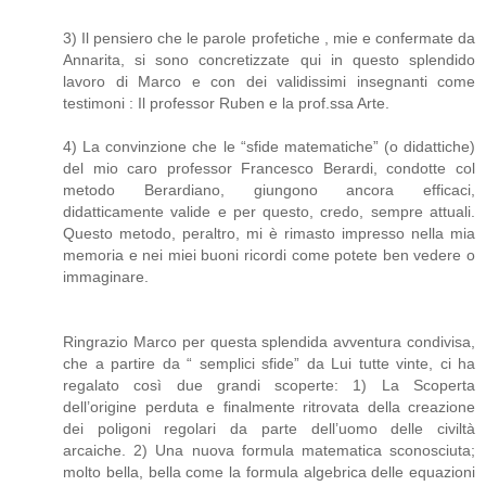
3) Il pensiero che le parole profetiche , mie e confermate da
Annarita, si sono concretizzate qui in questo splendido
lavoro di Marco e con dei validissimi insegnanti come
testimoni : Il professor Ruben e la prof.ssa Arte.
4) La convinzione che le “sfide matematiche” (o didattiche)
del mio caro professor Francesco Berardi, condotte col
metodo Berardiano, giungono ancora efficaci,
didatticamente valide e per questo, credo, sempre attuali.
Questo metodo, peraltro, mi è rimasto impresso nella mia
memoria e nei miei buoni ricordi come potete ben vedere o
immaginare.
Ringrazio Marco per questa splendida avventura condivisa,
che a partire da “ semplici sfide” da Lui tutte vinte, ci ha
regalato così due grandi scoperte: 1) La Scoperta
dell’origine perduta e finalmente ritrovata della creazione
dei poligoni regolari da parte dell’uomo delle civiltà
arcaiche. 2) Una nuova formula matematica sconosciuta;
molto bella, bella come la formula algebrica delle equazioni