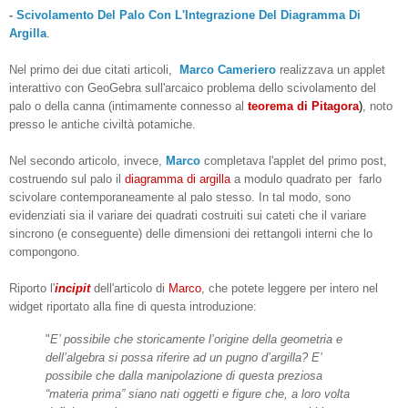
-
Scivolamento Del Palo Con L'Integrazione Del Diagramma Di
Argilla
.
Nel primo dei due citati articoli,
Marco Cameriero
realizzava un applet
interattivo con GeoGebra sull'arcaico problema dello scivolamento del
palo o della canna (intimamente connesso al
teorema di Pitagora
)
, noto
presso le antiche civiltà potamiche.
Nel secondo articolo, invece,
Marco
completava l'applet del primo post,
costruendo sul palo il
diagramma di argilla
a modulo quadrato per farlo
scivolare contemporaneamente al palo stesso. In tal modo, sono
evidenziati sia il variare dei quadrati costruiti sui cateti che il variare
sincrono (e conseguente) delle dimensioni dei rettangoli interni che lo
compongono.
Riporto l'
incipit
dell'articolo di
Marco
, che potete leggere per intero nel
widget riportato alla fine di questa introduzione:
"
E’ possibile che storicamente l’origine della geometria e
dell’algebra si possa riferire ad un pugno d’argilla? E’
possibile che dalla manipolazione di questa preziosa
“materia prima” siano nati oggetti e figure che, a loro volta