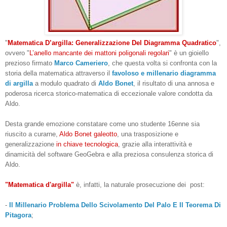
"
Matematica D’argilla: Generalizzazione Del Diagramma Quadratico
",
ovvero "
L’anello mancante dei mattoni poligonali regolari
" è un gioiello
prezioso firmato
Marco Cameriero
, che questa volta si confronta con la
storia della matematica attraverso il
favoloso e millenario diagramma
di argilla
a modulo quadrato di
Aldo Bonet
, il risultato di una annosa e
poderosa ricerca storico-matematica di eccezionale valore condotta da
Aldo.
Desta grande emozione constatare come uno studente 16enne sia
riuscito a curarne,
Aldo Bonet galeotto
, una trasposizione e
generalizzazione
in chiave tecnologica
, grazie alla interattività e
dinamicità del software GeoGebra e alla preziosa consulenza storica di
Aldo.
"Matematica d'argilla"
è, infatti, la naturale prosecuzione dei post:
-
Il Millenario Problema Dello Scivolamento Del Palo E Il Teorema Di
Pitagora
;