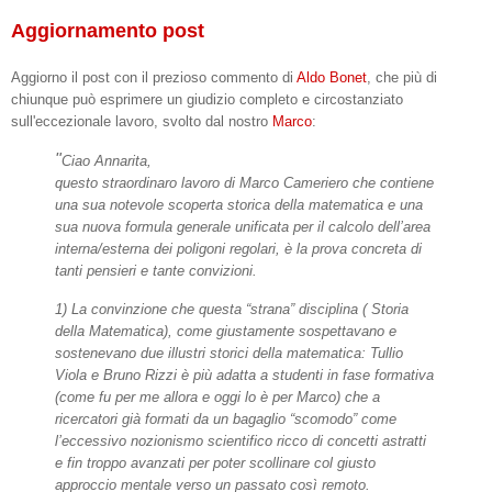
Aggiornamento post
Aggiorno il post con il prezioso commento di
Aldo Bonet
, che più di
chiunque può esprimere un giudizio completo e circostanziato
sull'eccezionale lavoro, svolto dal nostro
Marco
:
"
Ciao Annarita,
questo straordinaro lavoro di Marco Cameriero che contiene
una sua notevole scoperta storica della matematica e una
sua nuova formula generale unificata per il calcolo dell’area
interna/esterna dei poligoni regolari, è la prova concreta di
tanti pensieri e tante convizioni.
1) La convinzione che questa “strana” disciplina ( Storia
della Matematica), come giustamente sospettavano e
sostenevano due illustri storici della matematica: Tullio
Viola e Bruno Rizzi è più adatta a studenti in fase formativa
(come fu per me allora e oggi lo è per Marco) che a
ricercatori già formati da un bagaglio “scomodo” come
l’eccessivo nozionismo scientifico ricco di concetti astratti
e fin troppo avanzati per poter scollinare col giusto
approccio mentale verso un passato così remoto.