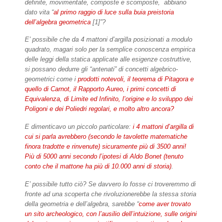
definite, movimentate, composte e scomposte, abbiano
dato vita “
al primo raggio di luce sulla buia preistoria
dell’algebra geometrica
[1]”?
E’ possibile che da 4 mattoni d’argilla posizionati a modulo
quadrato, magari solo per la semplice conoscenza empirica
delle leggi della statica applicate alle esigenze costruttive,
si possano dedurre gli “antenati” di concetti algebrico-
geometrici come i
prodotti notevoli, il teorema di Pitagora e
quello di Carnot, il Rapporto Aureo, i primi concetti di
Equivalenza, di Limite ed Infinito, l’origine e lo sviluppo dei
Poligoni e dei Poliedri regolari, e molto altro ancora?
E dimenticavo un piccolo particolare:
i 4 mattoni d’argilla di
cui si parla avrebbero (secondo le tavolette matematiche
finora tradotte e rinvenute) sicuramente più di 3500 anni!
Più di 5000 anni secondo l’ipotesi di Aldo Bonet (tenuto
conto che il mattone ha più di 10.000 anni di storia)
.
E’ possibile tutto ciò? Se davvero lo fosse ci troveremmo di
fronte ad una scoperta che rivoluzionerebbe la stessa storia
della geometria e dell’algebra, sarebbe “
come aver trovato
un sito archeologico, con l’ausilio dell’intuizione, sulle origini