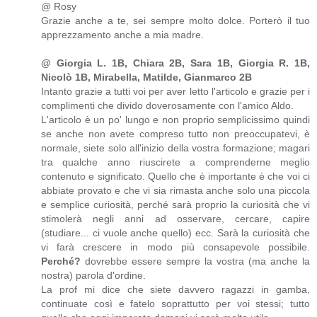
@ Rosy
Grazie anche a te, sei sempre molto dolce. Porterò il tuo
apprezzamento anche a mia madre.
@ Giorgia L. 1B, Chiara 2B, Sara 1B, Giorgia R. 1B,
Nicolò 1B, Mirabella, Matilde, Gianmarco 2B
Intanto grazie a tutti voi per aver letto l'articolo e grazie per i
complimenti che divido doverosamente con l'amico Aldo.
L'articolo è un po' lungo e non proprio semplicissimo quindi
se anche non avete compreso tutto non preoccupatevi, è
normale, siete solo all'inizio della vostra formazione; magari
tra qualche anno riuscirete a comprenderne meglio
contenuto e significato. Quello che è importante è che voi ci
abbiate provato e che vi sia rimasta anche solo una piccola
e semplice curiosità, perché sarà proprio la curiosità che vi
stimolerà negli anni ad osservare, cercare, capire
(studiare... ci vuole anche quello) ecc. Sarà la curiosità che
vi farà crescere in modo più consapevole possibile.
Perché?
dovrebbe essere sempre la vostra (ma anche la
nostra) parola d'ordine.
La prof mi dice che siete davvero ragazzi in gamba,
continuate così e fatelo soprattutto per voi stessi; tutto