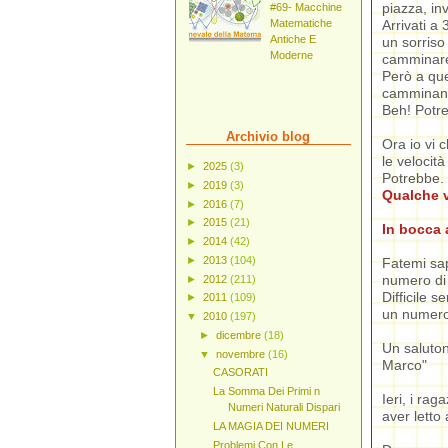
piazza, in
#69- Macchine
Arrivati a
Matematiche
Antiche E
un sorriso
Moderne
camminar
Però a qu
camminand
Beh! Potr
Archivio blog
Ora io vi 
le velocità
►
2025
(3)
Potrebbe. 
►
2019
(3)
Qualche v
►
2016
(7)
►
2015
(21)
In bocca 
►
2014
(42)
►
2013
(104)
Fatemi sap
numero di 
►
2012
(211)
Difficile 
►
2011
(109)
un numero 
▼
2010
(197)
►
dicembre
(18)
Un saluto
▼
novembre
(16)
Marco"
CASORATI
La Somma Dei Primi n
Ieri, i rag
Numeri Naturali Dispari
aver letto
LA MAGIA DEI NUMERI
Problemi Con Le