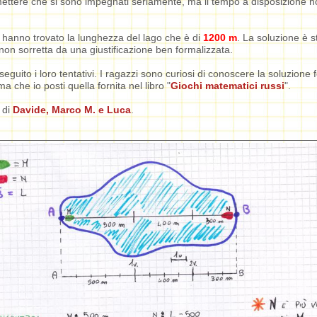
tere che si sono impegnati seriamente, ma il tempo a disposizione n
 hanno trovato la lunghezza del lago che è di
1200 m
. La soluzione è st
e non sorretta da una giustificazione ben formalizzata.
seguito i loro tentativi. I ragazzi sono curiosi di conoscere la soluzione 
a che io posti quella fornita nel libro "
Giochi matematici russi
".
o di
Davide, Marco M. e Luca
.