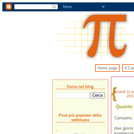
Home page
Il Ca
Cerca nel blog
giovedì 11 
201
Quanto S
Post più popolari della
Carissimi,
settimana
due giorni
lunghezza 