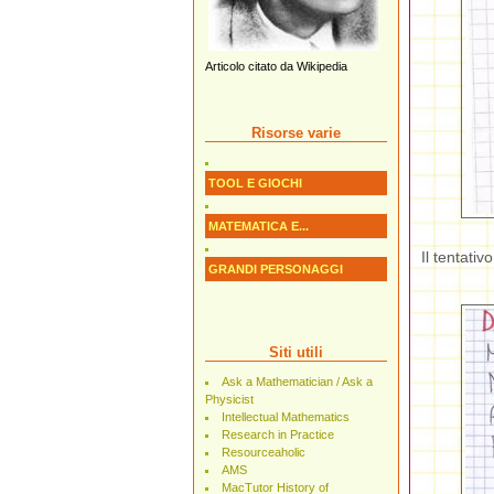
Articolo citato da Wikipedia
Risorse varie
TOOL E GIOCHI
MATEMATICA E...
Il tentativ
GRANDI PERSONAGGI
Siti utili
Ask a Mathematician / Ask a
Physicist
Intellectual Mathematics
Research in Practice
Resourceaholic
AMS
MacTutor History of