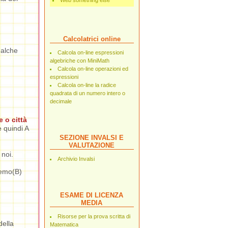
Web something else
Calcolatrici online
ualche
Calcola on-line espressioni
algebriche con MiniMath
Calcola on-line operazioni ed
espressioni
Calcola on-line la radice
quadrata di un numero intero o
decimale
 o città
 quindi A
SEZIONE INVALSI E
VALUTAZIONE
 noi.
Archivio Invalsi
remo(B)
ESAME DI LICENZA
MEDIA
Risorse per la prova scritta di
della
Matematica