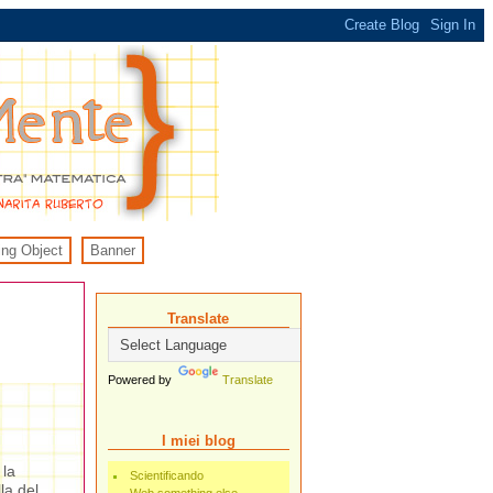
ing Object
Banner
Translate
Powered by
Translate
I miei blog
 la
Scientificando
la del