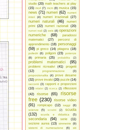
studio
(20)
math teachers at play
(15)
musica
(15)
mcd
(7)
mcm
(8)
news
(71)
numeri
(62)
numeri
numeri irrazionali
(27)
interi
(4)
numeri naturali
(46)
numeri
primi
(22)
numeri razionali
(20)
operazioni
oeis
(4)
numeri reali
(2)
numeriche
(68)
paradossi
matematici
(27)
percorsi di
personaggi
apprendimento
(18)
(59)
pi greco
(14)
pitagora
(18)
poligoni
(23)
poliedri
(6)
potenze
primaria
(25)
(8)
probabilita
(2)
problemi matematici
(95)
problemi ricreativi
(41)
progetti
(12)
programmazione
(3)
prove desame
proporzionalita
(4)
(32)
prove invalsi
(20)
puzzle
(14)
rapporti e proporzioni
racconti
(3)
(10)
riflessioni
relativi
(2)
ricerca
(2)
risorse
risorse
(65)
(42)
free
(230)
risorse video
(91)
rompicapo
(12)
saggi
(8)
scuola
scienze
(5)
scrutini
(2)
(132)
scuola e didattica
(5)
secondaria
(94)
serie
(11)
sezione aurea
(13)
simmetrie
(9)
sistemi di numerazione
(6)
siti