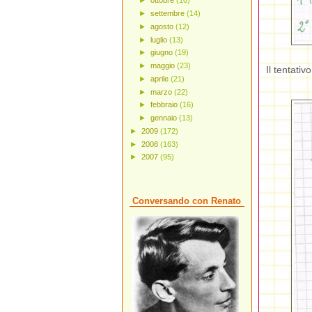
►
ottobre
(10)
►
settembre
(14)
►
agosto
(12)
►
luglio
(13)
►
giugno
(19)
►
maggio
(23)
Il tentativ
►
aprile
(21)
►
marzo
(22)
►
febbraio
(16)
►
gennaio
(13)
►
2009
(172)
►
2008
(163)
►
2007
(95)
Conversando con Renato