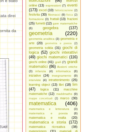
on è stato
esercitazioni
(66)
esercizi
eventi
online
(13)
espressioni
(7)
(173)
excel
(10)
fattorizzazione
(2)
festivita
(30)
fibonacci
(9)
ata direi
fisica
(2)
frattali
(13)
frazioni
formazione
(3)
(25)
fumetti
(12)
gare matematiche
geogebra
(137)
(6)
fornita da
geometria
(220)
geometria e
geometria analitica
(3)
arte
(20)
geometria e poesia
(2)
giochi di
geometria solida
(31)
logica
(52)
giochi interattivi
(49)
giochi matematici
(116)
grandi
giochi online
(41)
grafi
(7)
matematici
(86)
illusioni ottiche
(3)
infanzia
(4)
informatica
(8)
iniziative
(24)
insegnamento
(9)
intrattenimento
(25)
interviste
(4)
lim
learning object
(13)
libri
(18)
(47)
logica
(11)
macchine
matematiche
(12)
maddmaths
(9)
marco
(30)
mappe concettuali
(2)
matematica
(406)
matematica e letteratura
(3)
matematica e poesia
(8)
matematica e realta
(20)
matematica e storia
(172)
matematica ricreativa
(38)
matepristem
(31)
materiali di