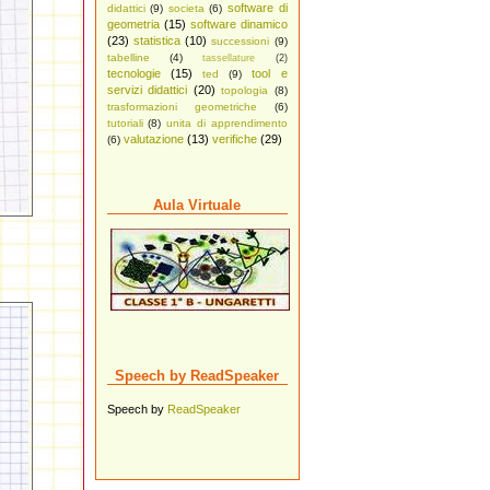
software di
didattici
(9)
societa
(6)
geometria
(15)
software dinamico
(23)
statistica
(10)
successioni
(9)
tabelline
(4)
tassellature
(2)
tecnologie
(15)
tool e
ted
(9)
servizi didattici
(20)
topologia
(8)
trasformazioni geometriche
(6)
tutoriali
(8)
unita di apprendimento
valutazione
(13)
verifiche
(29)
(6)
Aula Virtuale
Speech by ReadSpeaker
Speech by
ReadSpeaker