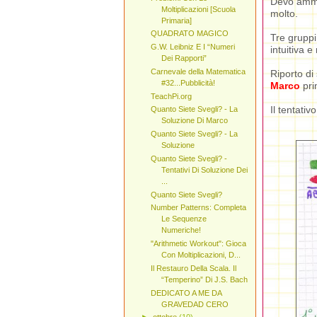
Devo ammet
Moltiplicazioni [Scuola
molto.
Primaria]
QUADRATO MAGICO
Tre gruppi
G.W. Leibniz E I “Numeri
intuitiva 
Dei Rapporti”
Carnevale della Matematica
Riporto di 
#32...Pubblicità!
Marco
prim
TeachPi.org
Il tentativ
Quanto Siete Svegli? - La
Soluzione Di Marco
Quanto Siete Svegli? - La
Soluzione
Quanto Siete Svegli? -
Tentativi Di Soluzione Dei
...
Quanto Siete Svegli?
Number Patterns: Completa
Le Sequenze
Numeriche!
"Arithmetic Workout": Gioca
Con Moltiplicazioni, D...
Il Restauro Della Scala. Il
“Temperino” Di J.S. Bach
DEDICATO A ME DA
GRAVEDAD CERO