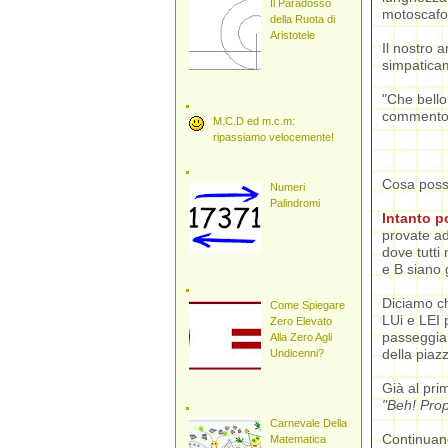
Il Paradosso
motoscafo
della Ruota di
Aristotele
Il nostro 
simpatica
"Che bello
comment
M.C.D ed m.c.m:
ripassiamo velocemente!
Cosa posso
Numeri
Palindromi
Intanto po
provate ad
dove tutti
e B siano g
Diciamo c
Come Spiegare
LUi e LEI 
Zero Elevato
passeggia
Alla Zero Agli
della piaz
Undicenni?
Già al pri
"
Beh! Prop
Carnevale Della
Continuano
Matematica