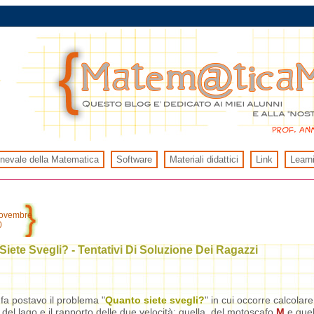
rnevale della Matematica
Software
Materiali didattici
Link
Learn
novembre
0
iete Svegli? - Tentativi Di Soluzione Dei Ragazzi
 fa postavo il problema "
Quanto siete svegli?
" in cui occorre calcolare
del lago e il rapporto delle due velocità: quella del motoscafo
M
e quel