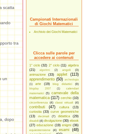
a scatta
Campionati Internazionali
inando
di Giochi Matematici
Archivio dei Giochi Matematici
pporto tra
Clicca sulle parole per
accedere ai contenuti
1° ciclo
(32)
2° ciclo
(11)
algebra
(21)
angoli
(3)
algoritmi
(2)
applet
(113)
animazione
(33)
o un
apprendimento
(50)
archeologia
arte
(19)
blog didattici
(9)
(1)
calendari
blogday 2007
(1)
carnevale della
matematici
(5)
matematica
(117)
cerchio
(10)
circonferenza
(4)
classi virtuali
(4)
contributi
(47)
cultura
(13)
curiosita
(33)
curve geometriche
(13)
didattica
(29)
decimali
(7)
ma, dopo
divulgazione
(30)
ebook
disabili
(4)
(27)
educazione
(19)
enigmi
(36)
esami
(48)
equiestensione
(4)