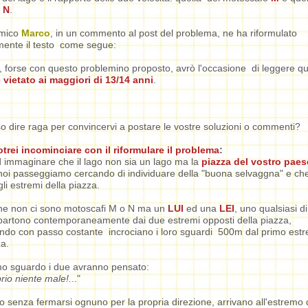
N
.
amico
Marco
, in un commento al post del problema, ne ha riformulato
mente il testo come segue:
, forse con questo problemino proposto, avrò l'occasione di leggere q
o
vietato ai maggiori di 13/14 anni
.
 dire raga per convincervi a postare le vostre soluzioni o commenti?
trei incominciare con il riformulare il problema
:
 immaginare che il lago non sia un lago ma la
piazza del vostro paese
 noi passeggiamo cercando di individuare della "buona selvaggna" e che
li estremi della piazza.
he non ci sono motoscafi M o N ma un
LUI
ed una
LEI
, uno qualsiasi di
partono contemporaneamente dai due estremi opposti della piazza,
ndo con passo costante incrociano i loro sguardi 500m dal primo est
za.
mo sguardo i due avranno pensato:
rio niente male!.
.."
 senza fermarsi ognuno per la propria direzione, arrivano all'estremo 