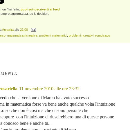
non l'hai fatto,
puoi sottoscriverti ai feed
empre aggiornato/a, se lo desideri.
da
Annarita
alle
21:00
rco
,
matematica ricreativa
,
problemi matematici
,
problemi ricreativi
,
rompicapo
MENTI:
rosariella
11 novembre 2010 alle ore 23:32
Vedo che la versione di Marco ha avuto successo.
ma in matematica forse va bene anche qualche volta l'intuizione
Lo so che non è cosi ma che ci sono persone che
neppure con l'intuizione ci riuscirebbero una di queste persone
la conosco bene e anche tu...
Questo problema con la variante di Marco