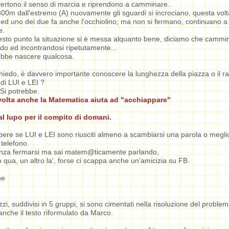
vertono il senso di marcia e riprendono a camminare.
 300m dall'estremo (A) nuovamente gli sguardi si incrociano, questa volt
 ed uno dei due fa anche l'occhiolino; ma non si fermano, continuano a
e.
esto punto la situazione si è messa alquanto bene, diciamo che camm
o ed incontrandosi ripetutamente...
ebbe nascere qualcosa.
chiedo, è davvero importante conoscere la lunghezza della piazza o il ra
 di LUI e LEI ?
Si potrebbe.
olta anche la Matematica aiuta ad "acchiappare"
al lupo per il compito di domani.
ere se LUI e LEI sono riusciti almeno a scambiarsi una parola o megli
telefono.
senza fermarsi ma sai matem@ticamente parlando,
qua, un altro la', forse ci scappa anche un'amicizia su FB.
ne
azzi, suddivisi in 5 gruppi, si sono cimentati nella risoluzione del proble
 anche il testo riformulato da Marco.