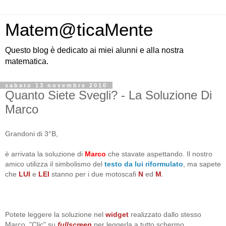
Matem@ticaMente
Questo blog è dedicato ai miei alunni e alla nostra
matematica.
sabato 13 novembre 2010
Quanto Siete Svegli? - La Soluzione Di
Marco
Grandoni di 3°B,
è arrivata la soluzione di
Marco
che stavate aspettando. Il nostro
amico utilizza il simbolismo del
testo da lui riformulato
, ma sapete
che
LUI
e
LEI
stanno per i due motoscafi
N
ed
M
.
Potete leggere la soluzione nel
widget
realizzato dallo stesso
Marco. "Clic" su
fullscreen
per leggerla a tutto schermo.