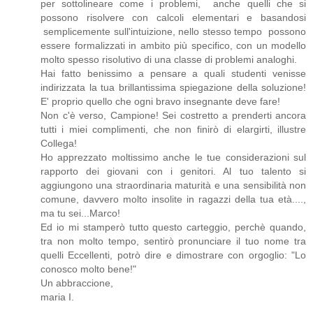
per sottolineare come i problemi, anche quelli che si
possono risolvere con calcoli elementari e basandosi
semplicemente sull'intuizione, nello stesso tempo possono
essere formalizzati in ambito più specifico, con un modello
molto spesso risolutivo di una classe di problemi analoghi.
Hai fatto benissimo a pensare a quali studenti venisse
indirizzata la tua brillantissima spiegazione della soluzione!
E' proprio quello che ogni bravo insegnante deve fare!
Non c'è verso, Campione! Sei costretto a prenderti ancora
tutti i miei complimenti, che non finirò di elargirti, illustre
Collega!
Ho apprezzato moltissimo anche le tue considerazioni sul
rapporto dei giovani con i genitori. Al tuo talento si
aggiungono una straordinaria maturità e una sensibilità non
comune, davvero molto insolite in ragazzi della tua età....,
ma tu sei...Marco!
Ed io mi stamperò tutto questo carteggio, perchè quando,
tra non molto tempo, sentirò pronunciare il tuo nome tra
quelli Eccellenti, potrò dire e dimostrare con orgoglio: "Lo
conosco molto bene!"
Un abbraccione,
maria I.