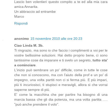
Lascio ben volentieri questo compito a te ed alla mia cara
amica Annarita.
Un abbraccio ad entrambe
Marco
Rispondi
anonimo
15 novembre 2010 alle ore 20:23
Ciao Linda M. 3b.
Ti ringrazio, ma sono io che faccio i complimenti a voi per le
vostre bellissime soluzioni. Hai detto proprio bene, ci sono
tantissime cose da imparare e ti svelo un segreto,
tutto sta'
a cominciare
.
L'inizio può sembrare un po' difficile, come in tutte le cose
che non si conoscono, ma con l'aiuto della prof e un po' di
impegno, una volta partiti non ci si ferma più. E più impari,
più ti incuriosisci, ti stupisci e meravigli, allora si che vorrai
saperne sempre di più.
E' come la macchina che per partire ha bisogno di una
marcia bassa che gli dia potenza, ma una volta partita .....
"può anche prendere il volo".