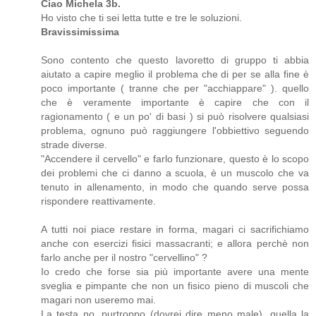
Ciao Michela 3b.
Ho visto che ti sei letta tutte e tre le soluzioni.
Bravissimissima
Sono contento che questo lavoretto di gruppo ti abbia
aiutato a capire meglio il problema che di per se alla fine è
poco importante ( tranne che per "acchiappare" ). quello
che è veramente importante è capire che con il
ragionamento ( e un po' di basi ) si può risolvere qualsiasi
problema, ognuno può raggiungere l'obbiettivo seguendo
strade diverse.
"Accendere il cervello" e farlo funzionare, questo è lo scopo
dei problemi che ci danno a scuola, è un muscolo che va
tenuto in allenamento, in modo che quando serve possa
rispondere reattivamente.
A tutti noi piace restare in forma, magari ci sacrifichiamo
anche con esercizi fisici massacranti; e allora perchè non
farlo anche per il nostro "cervellino" ?
Io credo che forse sia più importante avere una mente
sveglia e pimpante che non un fisico pieno di muscoli che
magari non useremo mai.
La testa no, purtroppo (dovrei dire meno male), quella la