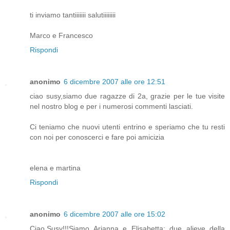
ti inviamo tantiiiiiii salutiiiiiiii
Marco e Francesco
Rispondi
anonimo
6 dicembre 2007 alle ore 12:51
ciao susy,siamo due ragazze di 2a, grazie per le tue visite
nel nostro blog e per i numerosi commenti lasciati.
Ci teniamo che nuovi utenti entrino e speriamo che tu resti
con noi per conoscerci e fare poi amicizia
elena e martina
Rispondi
anonimo
6 dicembre 2007 alle ore 15:02
Ciao,Susy!!!Siamo Arianna e Elisabetta: due alieve della