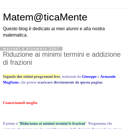
Matem@ticaMente
Questo blog è dedicato ai miei alunni e alla nostra
matematica.
martedì 4 dicembre 2007
Riduzione ai minimi termini e addizione
di frazioni
Segnalo due ottimi programmi free
, realizzati da
Giuseppe
e
Armando
Magliano
, che potete
scaricare direttamente da questa pagina
.
Conosciamoli meglio
.
Il primo è
"
Riduciamo ai minimi termini le frazioni
".
Programma che