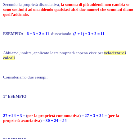
Secondo la proprietà dissociativa,
la somma di più addendi non cambia se
sono sostituiti ad un addendo qualsiasi altri due numeri che sommati diano
quell’addendo.
ESEMPIO:
6 + 3 + 2 = 11
dissociando
(5 + 1) + 3 + 2 = 11
Abbiamo, inoltre, applicato le tre proprietà appena viste per
velocizzare i
calcoli
.
Consideriamo due esempi:
1° ESEMPIO
27 + 24 + 3 =
(
per la proprietà commutativa
)
= 27 + 3 + 24 =
(
per la
proprietà associativa
)
= 30 + 24 = 54