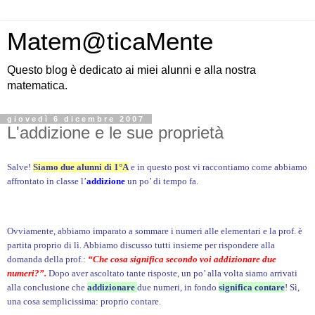
Matem@ticaMente
Questo blog è dedicato ai miei alunni e alla nostra
matematica.
giovedì 6 dicembre 2007
L'addizione e le sue proprietà
Salve!
Siamo due alunni di 1°A
e in questo post vi raccontiamo come abbiamo
affrontato in classe l’
addizione
un po’ di tempo fa.
Ovviamente, abbiamo imparato a sommare i numeri alle elementari e la prof. è
partita proprio di lì. Abbiamo discusso tutti insieme per rispondere alla
domanda della prof.:
“Che cosa significa secondo voi addizionare due
numeri?”.
Dopo aver ascoltato tante risposte, un po’ alla volta siamo arrivati
alla conclusione che
addizionare
due numeri, in fondo
significa contare
! Sì,
una cosa semplicissima: proprio contare.