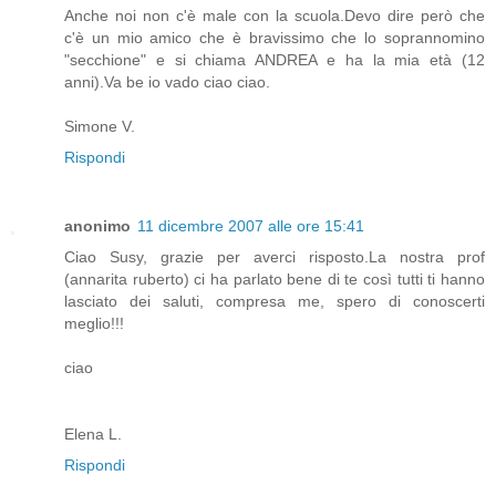
Anche noi non c'è male con la scuola.Devo dire però che
c'è un mio amico che è bravissimo che lo soprannomino
"secchione" e si chiama ANDREA e ha la mia età (12
anni).Va be io vado ciao ciao.
Simone V.
Rispondi
anonimo
11 dicembre 2007 alle ore 15:41
Ciao Susy, grazie per averci risposto.La nostra prof
(annarita ruberto) ci ha parlato bene di te così tutti ti hanno
lasciato dei saluti, compresa me, spero di conoscerti
meglio!!!
ciao
Elena L.
Rispondi