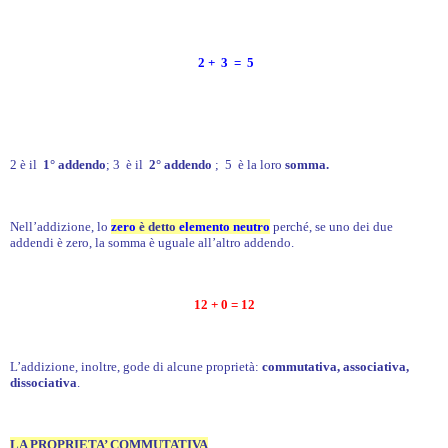
2 + 3 = 5
2 è il
1° addendo
; 3 è il
2° addendo
; 5 è la loro
somma.
Nell’addizione, lo
zero
è detto
elemento neutro
perché, se uno dei due
addendi è zero, la somma è uguale all’altro addendo.
12 + 0 = 12
L’addizione, inoltre, gode di alcune proprietà:
commutativa, associativa,
dissociativa
.
LA PROPRIETA’ COMMUTATIVA