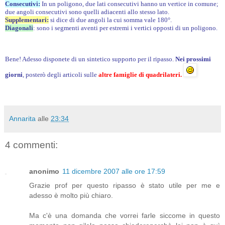
Consecutivi:
In un poligono, due lati consecutivi hanno un vertice in comune;
due angoli consecutivi sono quelli adiacenti allo stesso lato.
Supplementari:
si dice di due angoli la cui somma vale 180°.
Diagonali
: sono i segmenti aventi per estremi i vertici opposti di un poligono.
Bene! Adesso disponete di un sintetico supporto per il ripasso.
Nei prossimi
giorni
, posterò degli articoli sulle
altre famiglie di quadrilateri.
Annarita
alle
23:34
4 commenti:
anonimo
11 dicembre 2007 alle ore 17:59
Grazie prof per questo ripasso è stato utile per me e
adesso è molto più chiaro.
Ma c'è una domanda che vorrei farle siccome in questo