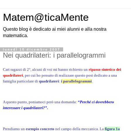
Matem@ticaMente
Questo blog è dedicato ai miei alunni e alla nostra
matematica.
lunedì 10 dicembre 2007
Nei quadrilateri: i parallelogrammi
Cari ragazzi di 2°, alcuni di voi mi hanno richiesto un
ripasso sintetico dei
quadrilateri
, per cui ho pensato di realizzare questo post dedicato a una
famiglia particolare di
quadrilateri
:
i parallelogrammi
.
A questo punto, poniamoci però una domanda:
“Perché ci dovrebbero
interessare i quadrilateri?”.
Prendiamo un
esempio concreto
nel campo della meccanica. La
figura 1a