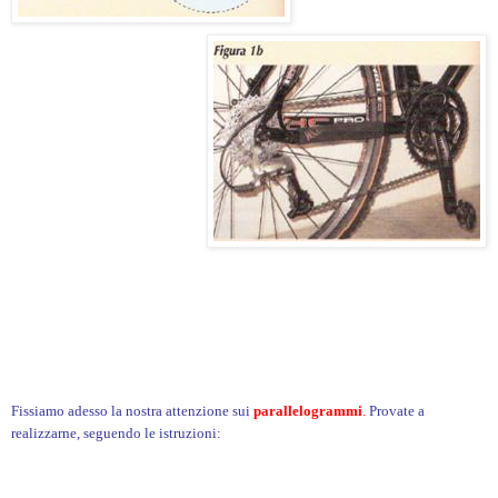
Fissiamo adesso la nostra attenzione sui
parallelogramm
i
.
Provate a
realizzarne, seguendo le istruzioni: