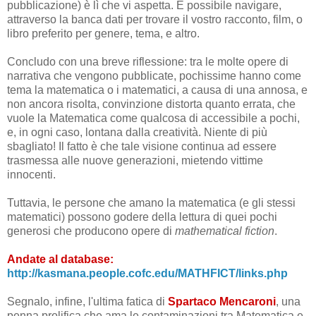
pubblicazione) è lì che vi aspetta. È possibile navigare,
attraverso la banca dati per trovare il vostro racconto, film, o
libro preferito per genere, tema, e altro.
Concludo con una breve riflessione: tra le molte opere di
narrativa che vengono pubblicate, pochissime hanno come
tema la matematica o i matematici, a causa di una annosa, e
non ancora risolta, convinzione distorta quanto errata, che
vuole la Matematica come qualcosa di accessibile a pochi,
e, in ogni caso, lontana dalla creatività. Niente di più
sbagliato! Il fatto è che tale visione continua ad essere
trasmessa alle nuove generazioni, mietendo vittime
innocenti.
Tuttavia, le persone che amano la matematica (e gli stessi
matematici) possono godere della lettura di quei pochi
generosi che producono opere di
mathematical fiction
.
Andate al database:
http://kasmana.people.cofc.edu/MATHFICT/links.php
Segnalo, infine, l'ultima fatica di
Spartaco Mencaroni
, una
penna prolifica che ama le contaminazioni tra Matematica e