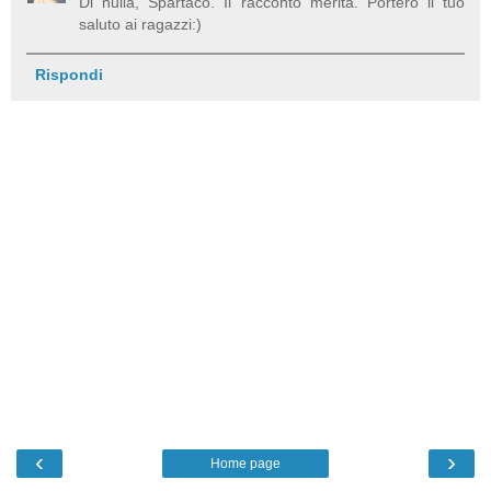
Di nulla, Spartaco. Il racconto merita. Porterò il tuo
saluto ai ragazzi:)
Rispondi
‹
›
Home page