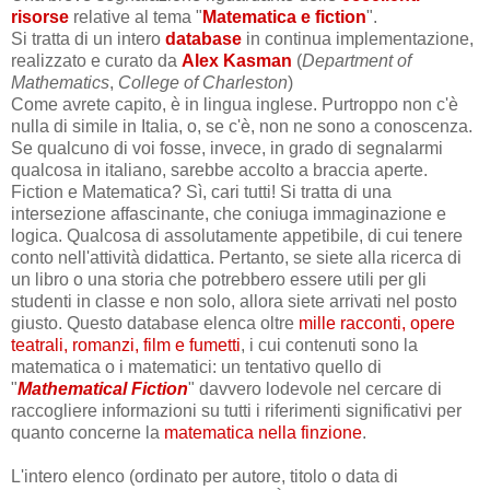
risorse
relative al tema "
Matematica e fiction
".
Si tratta di un intero
database
in continua implementazione,
realizzato e curato da
Alex Kasman
(
Department of
Mathematics
,
College of Charleston
)
Come avrete capito, è in lingua inglese. Purtroppo non c'è
nulla di simile in Italia, o, se c'è, non ne sono a conoscenza.
Se qualcuno di voi fosse, invece, in grado di segnalarmi
qualcosa in italiano, sarebbe accolto a braccia aperte.
Fiction e Matematica? Sì, cari tutti! Si tratta di una
intersezione affascinante, che coniuga immaginazione e
logica. Qualcosa di assolutamente appetibile, di cui tenere
conto nell'attività didattica. Pertanto, se siete alla ricerca di
un libro o una storia che potrebbero essere utili per gli
studenti in classe e non solo, allora siete arrivati nel posto
giusto. Questo database elenca oltre
mille racconti, opere
teatrali, romanzi, film e fumetti
, i cui contenuti sono la
matematica o i matematici: un tentativo quello di
"
Mathematical Fiction
" davvero lodevole nel cercare di
raccogliere informazioni su tutti i riferimenti significativi per
quanto concerne la
matematica nella finzione
.
L'intero elenco (ordinato per autore, titolo o data di