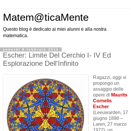
Matem@ticaMente
Questo blog è dedicato ai miei alunni e alla nostra
matematica.
venerdì 8 febbraio 2013
Escher: Limite Del Cerchio I- IV Ed
Esplorazione Dell'Infinito
Ragazzi, oggi vi
propongo un
assaggio delle
opere di
Maurits
Cornelis
Escher
(Leeuwarden, 17
giugno 1898 –
Laren, 27 marzo
1972), un