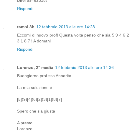
Direi 594623187
Rispondi
tampi 3b
12 febbraio 2013 alle ore 14:28
Eccomi di nuovo prof! Questa volta penso che sia 5 9 4 6 2
3 1 8 7 ! A domani
Rispondi
Lorenzo, 2° media
12 febbraio 2013 alle ore 14:36
Buongiorno prof.ssa Annarita.
La mia soluzione è:
[5](9)[4](6)[2](3)[1](8)[7]
Spero che sia giusta
A presto!
Lorenzo