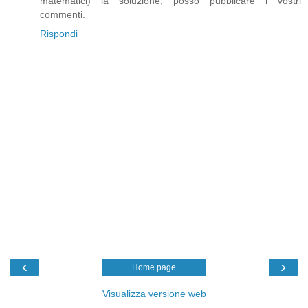
matematici) la soluzione, posso pubblicare i vostri
commenti.
Rispondi
‹
›
Home page
Visualizza versione web