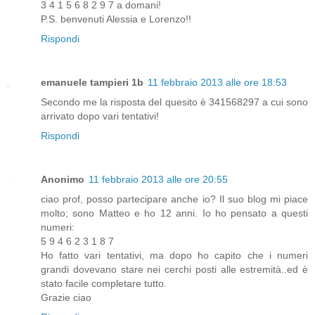
3 4 1 5 6 8 2 9 7 a domani!
P.S. benvenuti Alessia e Lorenzo!!
Rispondi
emanuele tampieri 1b
11 febbraio 2013 alle ore 18:53
Secondo me la risposta del quesito è 341568297 a cui sono
arrivato dopo vari tentativi!
Rispondi
Anonimo
11 febbraio 2013 alle ore 20:55
ciao prof, posso partecipare anche io? Il suo blog mi piace
molto; sono Matteo e ho 12 anni. Io ho pensato a questi
numeri:
5 9 4 6 2 3 1 8 7
Ho fatto vari tentativi, ma dopo ho capito che i numeri
grandi dovevano stare nei cerchi posti alle estremità..ed è
stato facile completare tutto.
Grazie ciao