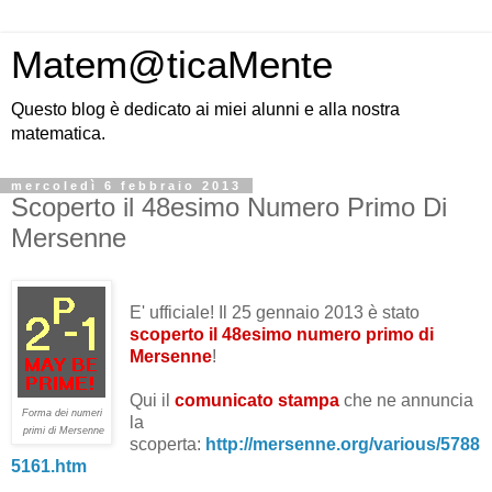
Matem@ticaMente
Questo blog è dedicato ai miei alunni e alla nostra
matematica.
mercoledì 6 febbraio 2013
Scoperto il 48esimo Numero Primo Di
Mersenne
E' ufficiale! Il 25 gennaio 2013 è stato
scoperto il 48esimo numero primo di
Mersenne
!
Qui il
comunicato stampa
che ne annuncia
Forma dei numeri
la
primi di Mersenne
scoperta:
http://mersenne.org/various/5788
5161.htm