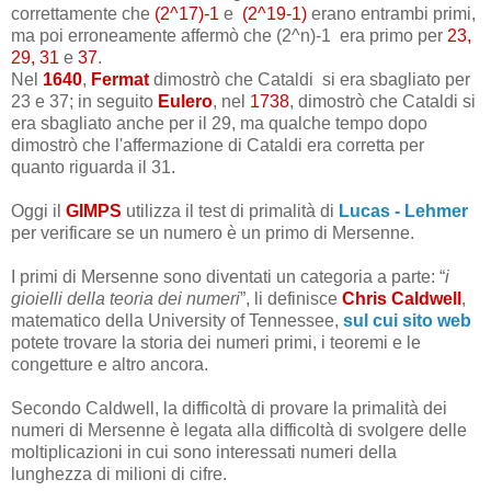
correttamente che
(2^17)-1
e
(2^19-1)
erano entrambi primi,
ma poi erroneamente affermò che (2^n)-1 era primo per
23,
29, 31
e
37
.
Nel
1640
,
Fermat
dimostrò che Cataldi si era sbagliato per
23 e 37; in seguito
Eulero
, nel
1738
, dimostrò che Cataldi si
era sbagliato anche per il 29, ma qualche tempo dopo
dimostrò che l'affermazione di Cataldi era corretta per
quanto riguarda il 31.
Oggi il
GIMPS
utilizza il test di primalità di
Lucas - Lehmer
per verificare se un numero è un primo di Mersenne.
I primi di Mersenne sono diventati un categoria a parte: “
i
gioielli della teoria dei numeri
”, li definisce
Chris Caldwell
,
matematico della University of Tennessee,
sul cui sito web
potete trovare la storia dei numeri primi, i teoremi e le
congetture e altro ancora.
Secondo Caldwell, la difficoltà di provare la primalità dei
numeri di Mersenne è legata alla difficoltà di svolgere delle
moltiplicazioni in cui sono interessati numeri della
lunghezza di milioni di cifre.