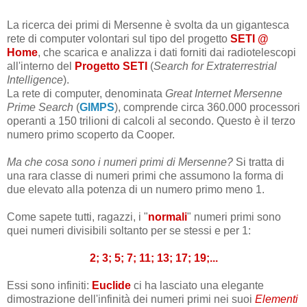
La ricerca dei primi di Mersenne è svolta da un gigantesca
rete di computer volontari sul tipo del progetto
SETI @
Home
, che scarica e analizza i dati forniti dai radiotelescopi
all'interno del
Progetto SETI
(
Search for Extraterrestrial
Intelligence
).
La rete di computer, denominata
Great Internet Mersenne
Prime Search
(
GIMPS
), comprende circa 360.000 processori
operanti a 150 trilioni di calcoli al secondo. Questo è il terzo
numero primo scoperto da Cooper.
Ma che cosa sono i numeri primi di Mersenne?
Si tratta di
una rara classe di numeri primi che assumono la forma di
due elevato alla potenza di un numero primo meno 1.
Come sapete tutti, ragazzi, i "
normali
" numeri primi sono
quei numeri divisibili soltanto per se stessi e per 1:
2; 3; 5; 7; 11; 13; 17; 19;...
Essi sono infiniti:
Euclide
ci ha lasciato una elegante
dimostrazione dell'infinità dei numeri primi nei suoi
Elementi