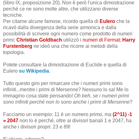
(libro IX, proposizione 20). Non è però l'unica dimostrazione
perché ce ne sono molte altre, che utilizzano diverse
tecniche.
Per citarne alcune famose, ricordo quella di
Eulero
che la
ricavò dalla divergenza della serie armonica e dalla
possibilità di scrivere ogni numero come prodotto di numeri
primi;
Christian Goldbach
utilizzò i
numeri di Fermat
;
Harry
Furstenberg
ne ideò una che ricorre ai metodi della
topologia.
Potete consultare la dimostrazione di Euclide e quella di
Eulero
su Wikipedia
.
Tutto questo giro per rimarcare che i numeri primi sono
infiniti...mentre i primi di Mersenne? Nessuno lo sa! Me lo
immagino cosa state pensando!
Oh beh, se i numeri primi
sono infiniti perché non lo sono anche i primi di Mersenne
?
Facciamo un esempio: 11 è un numero primo, ma
(2^11) -1
= 2047
non lo è perché, oltre ai divisori banali 1 e 2047, ha
anche i divisori propri: 23 e 89!