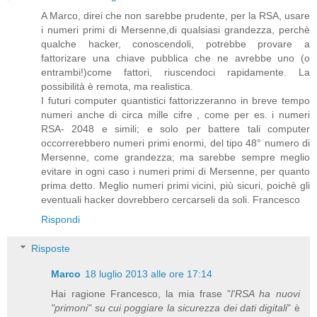
A Marco, direi che non sarebbe prudente, per la RSA, usare
i numeri primi di Mersenne,di qualsiasi grandezza, perchè
qualche hacker, conoscendoli, potrebbe provare a
fattorizare una chiave pubblica che ne avrebbe uno (o
entrambi!)come fattori, riuscendoci rapidamente. La
possibilità è remota, ma realistica.
I futuri computer quantistici fattorizzeranno in breve tempo
numeri anche di circa mille cifre , come per es. i numeri
RSA- 2048 e simili; e solo per battere tali computer
occorrerebbero numeri primi enormi, del tipo 48° numero di
Mersenne, come grandezza; ma sarebbe sempre meglio
evitare in ogni caso i numeri primi di Mersenne, per quanto
prima detto. Meglio numeri primi vicini, più sicuri, poichè gli
eventuali hacker dovrebbero cercarseli da soli. Francesco
Rispondi
Risposte
Marco
18 luglio 2013 alle ore 17:14
Hai ragione Francesco, la mia frase "
l'RSA ha nuovi
"primoni" su cui poggiare la sicurezza dei dati digitali
" è