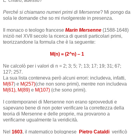
E' chiaro, adesso?
Perché si chiamano numeri primi di Mersenne
? Mi pongo da
sola le domande che so mi rivolgereste in presenza.
Il monaco o teologo francese
Marin Mersenne
(1588-1648)
iniziò nel XVII secolo la ricerca di questi particolari primi,
teorizzandone la formula che è la seguente:
M(n) = (2^n) – 1
Ne calcolò per i valori di
n = 2; 3; 5; 7; 13; 17; 19; 31; 67;
127; 257.
La sua lista conteneva però alcuni errori: includeva, infatti,
M(67
) e
M(257)
(che non sono primi), mentre non includeva
M(61), M(89)
e
M(107)
(che sono primi).
I contemporanei di Mersenne non erano sprovveduti e
sapevano bene di non poter verificare la correttezza della
teoria di Mersenne e delle proprie, ma provarono a
verificarne ugualmente la veridicità.
Nel
1603
, il matematico bolognese
Pietro Cataldi
verificò