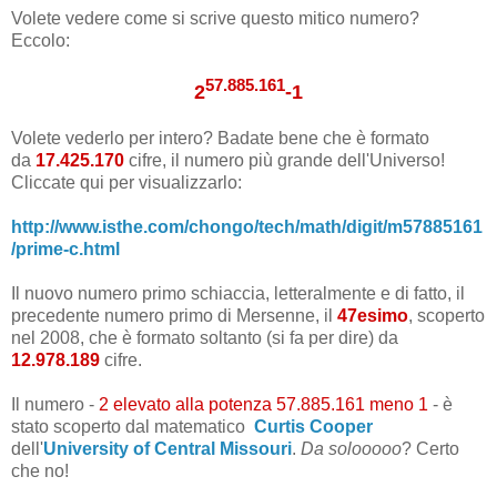
Volete vedere come si scrive questo mitico numero?
Eccolo:
57.885.161
2
-1
Volete vederlo per intero? Badate bene che è formato
da
17.425.170
cifre, il numero più grande dell'Universo!
Cliccate qui per visualizzarlo:
http://www.isthe.com/chongo/tech/math/digit/m57885161
/prime-c.html
Il nuovo numero primo schiaccia, letteralmente e di fatto, il
precedente numero primo di Mersenne, il
47esimo
, scoperto
nel 2008, che è formato soltanto (si fa per dire) da
12.978.189
cifre.
Il numero -
2 elevato alla potenza 57.885.161 meno 1
- è
stato scoperto dal matematico
Curtis Cooper
dell'
University of Central Missouri
.
Da solooooo
? Certo
che no!