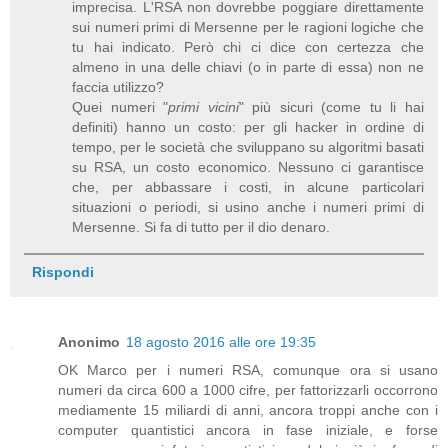
imprecisa. L'RSA non dovrebbe poggiare direttamente
sui numeri primi di Mersenne per le ragioni logiche che
tu hai indicato. Però chi ci dice con certezza che
almeno in una delle chiavi (o in parte di essa) non ne
faccia utilizzo?
Quei numeri "
primi vicini
" più sicuri (come tu li hai
definiti) hanno un costo: per gli hacker in ordine di
tempo, per le società che sviluppano su algoritmi basati
su RSA, un costo economico. Nessuno ci garantisce
che, per abbassare i costi, in alcune particolari
situazioni o periodi, si usino anche i numeri primi di
Mersenne. Si fa di tutto per il dio denaro.
Rispondi
Anonimo
18 agosto 2016 alle ore 19:35
OK Marco per i numeri RSA, comunque ora si usano
numeri da circa 600 a 1000 cifre, per fattorizzarli occorrono
mediamente 15 miliardi di anni, ancora troppi anche con i
computer quantistici ancora in fase iniziale, e forse