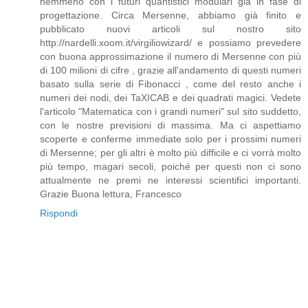
nemmeno con i futuri quantistici modulari già in fase di
progettazione. Circa Mersenne, abbiamo già finito e
pubblicato nuovi articoli sul nostro sito
http://nardelli.xoom.it/virgiliowizard/ e possiamo prevedere
con buona approssimazione il numero di Mersenne con più
di 100 milioni di cifre , grazie all'andamento di questi numeri
basato sulla serie di Fibonacci , come del resto anche i
numeri dei nodi, dei TaXICAB e dei quadrati magici. Vedete
l'articolo "Matematica con i grandi numeri" sul sito suddetto,
con le nostre previsioni di massima. Ma ci aspettiamo
scoperte e conferme immediate solo per i prossimi numeri
di Mersenne; per gli altri è molto più difficile e ci vorrà molto
più tempo, magari secoli, poiché per questi non ci sono
attualmente ne premi ne interessi scientifici importanti.
Grazie Buona lettura, Francesco
Rispondi