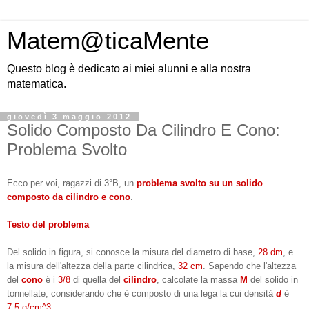
Matem@ticaMente
Questo blog è dedicato ai miei alunni e alla nostra
matematica.
giovedì 3 maggio 2012
Solido Composto Da Cilindro E Cono:
Problema Svolto
Ecco per voi, ragazzi di 3°B, un
problema svolto su un solido
composto da cilindro e cono
.
Testo del problema
Del solido in figura, si conosce la misura del diametro di base,
28 dm
, e
la misura dell'altezza della parte cilindrica,
32 cm
. Sapendo che l'altezza
del
cono
è i
3/8
di quella del
cilindro
, calcolate la massa
M
del solido in
tonnellate, considerando che è composto di una lega la cui densità
d
è
7,5 g/cm^3
.