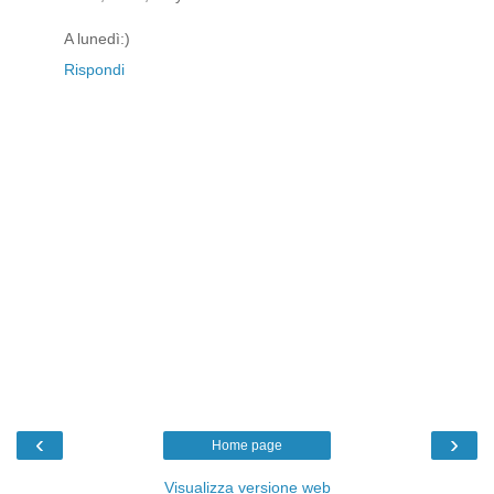
A lunedì:)
Rispondi
‹
›
Home page
Visualizza versione web