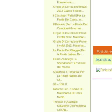
Formazione ...
Griglie Di Correzione Invalsi
2012 Classe II Seco...
I Cacciatori Fallibili [Per La
Finale Dei Camp. In...
Il Falsario [Per La Finale Dei
Campionati Internaz...
Griglie Di Correzione Prove
Invalsi 2012: Matemat...
Griglie Di Correzione Prove
Invalsi 2012: Matemat...
La Pianta Del Villaggio [Per
Post più re
la Finale Italiana De...
Iscriviti a:
Feliks Zemdegs Lo
Speedcuber Piu' veloce
Del mondo
Quadrata E Testarda: Per
La Finale Italiana Dei
Gi...
99 = 100 !!!
Risorse Per L'Esame Di
Matematica Di Terza
Media
Trovate Il Quadrato:
Soluzione Del Problema
Con Ap...