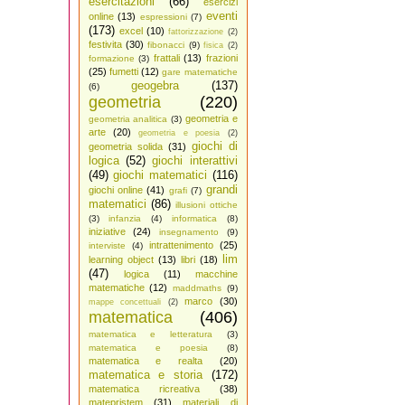
esercitazioni
(66)
esercizi
eventi
online
(13)
espressioni
(7)
(173)
excel
(10)
fattorizzazione
(2)
festivita
(30)
fibonacci
(9)
fisica
(2)
frattali
(13)
frazioni
formazione
(3)
(25)
fumetti
(12)
gare matematiche
geogebra
(137)
(6)
geometria
(220)
geometria e
geometria analitica
(3)
arte
(20)
geometria e poesia
(2)
giochi di
geometria solida
(31)
logica
(52)
giochi interattivi
(49)
giochi matematici
(116)
grandi
giochi online
(41)
grafi
(7)
matematici
(86)
illusioni ottiche
(3)
infanzia
(4)
informatica
(8)
iniziative
(24)
insegnamento
(9)
intrattenimento
(25)
interviste
(4)
lim
learning object
(13)
libri
(18)
(47)
logica
(11)
macchine
matematiche
(12)
maddmaths
(9)
marco
(30)
mappe concettuali
(2)
matematica
(406)
matematica e letteratura
(3)
matematica e poesia
(8)
matematica e realta
(20)
matematica e storia
(172)
matematica ricreativa
(38)
matepristem
(31)
materiali di