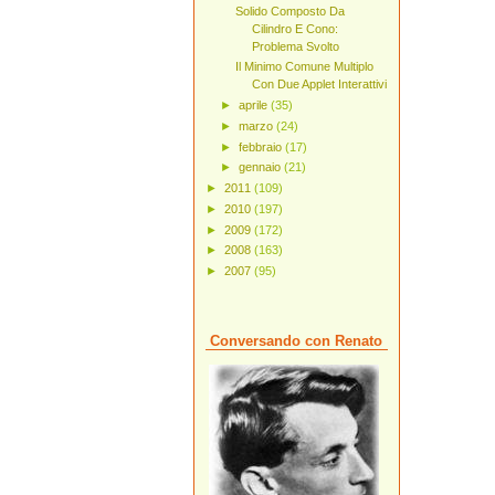
Solido Composto Da
Cilindro E Cono:
Problema Svolto
Il Minimo Comune Multiplo
Con Due Applet Interattivi
►
aprile
(35)
►
marzo
(24)
►
febbraio
(17)
►
gennaio
(21)
►
2011
(109)
►
2010
(197)
►
2009
(172)
►
2008
(163)
►
2007
(95)
Conversando con Renato