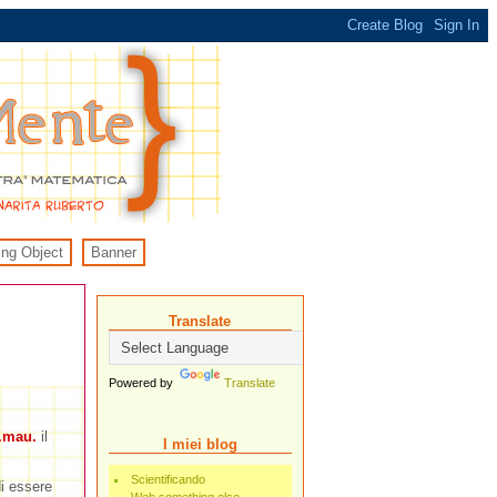
ing Object
Banner
Translate
Powered by
Translate
 .mau.
il
I miei blog
Scientificando
di essere