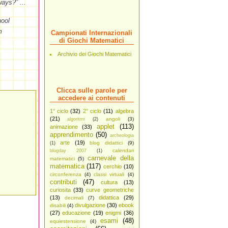
ays?” ...
hool
m
Campionati Internazionali
di Giochi Matematici
Archivio dei Giochi Matematici
Clicca sulle parole per
accedere ai contenuti
1° ciclo
(32)
2° ciclo
(11)
algebra
(21)
angoli
(3)
algoritmi
(2)
applet
(113)
animazione
(33)
apprendimento
(50)
archeologia
arte
(19)
blog didattici
(9)
(1)
calendari
blogday 2007
(1)
carnevale della
matematici
(5)
matematica
(117)
cerchio
(10)
circonferenza
(4)
classi virtuali
(4)
contributi
(47)
cultura
(13)
curiosita
(33)
curve geometriche
(13)
didattica
(29)
decimali
(7)
divulgazione
(30)
ebook
disabili
(4)
(27)
educazione
(19)
enigmi
(36)
esami
(48)
equiestensione
(4)