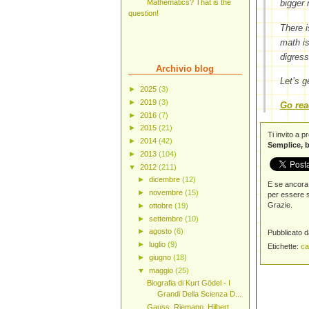
Mathematics? That is the
bigger 
question!
There i
math is
digress
Archivio blog
Let’s g
►
2025
(3)
►
2019
(3)
Go rea
►
2016
(7)
►
2015
(21)
Ti invito a 
►
2014
(42)
Semplice, b
►
2013
(104)
▼
2012
(211)
►
dicembre
(12)
E se ancora 
►
novembre
(15)
per essere s
Grazie.
►
ottobre
(19)
►
settembre
(10)
►
agosto
(6)
Pubblicato 
►
luglio
(9)
Etichette:
ca
►
giugno
(18)
▼
maggio
(25)
Biografia di Kurt Gödel - I
Grandi Della Scienza D...
Gauss, Riemann, Hilbert,