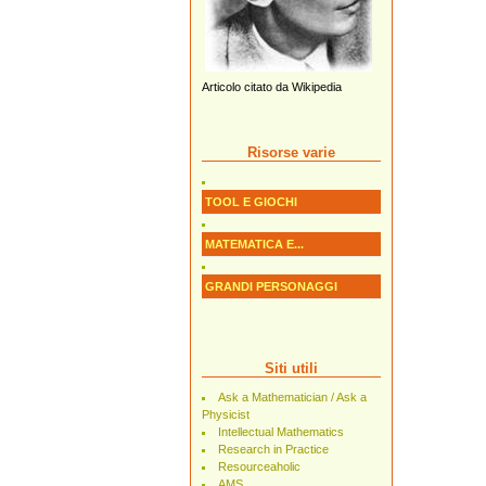
Articolo citato da Wikipedia
Risorse varie
TOOL E GIOCHI
MATEMATICA E...
GRANDI PERSONAGGI
Siti utili
Ask a Mathematician / Ask a
Physicist
Intellectual Mathematics
Research in Practice
Resourceaholic
AMS