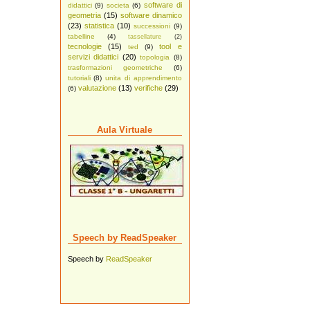
software di
didattici
(9)
societa
(6)
geometria
(15)
software dinamico
(23)
statistica
(10)
successioni
(9)
tabelline
(4)
tassellature
(2)
tecnologie
(15)
tool e
ted
(9)
servizi didattici
(20)
topologia
(8)
trasformazioni geometriche
(6)
tutoriali
(8)
unita di apprendimento
valutazione
(13)
verifiche
(29)
(6)
Aula Virtuale
Speech by ReadSpeaker
Speech by
ReadSpeaker