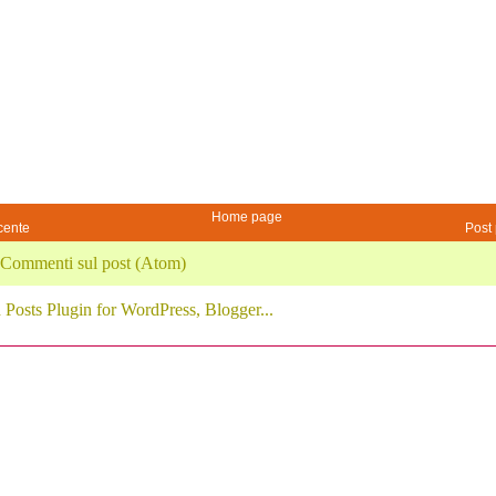
Home page
cente
Post 
Commenti sul post (Atom)