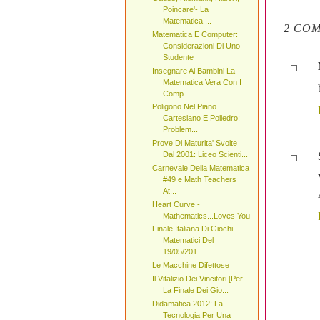
Poincare'- La
Matematica ...
2 COM
Matematica E Computer:
Considerazioni Di Uno
Studente
Insegnare Ai Bambini La
Matematica Vera Con I
Comp...
Poligono Nel Piano
Cartesiano E Poliedro:
Problem...
Prove Di Maturita' Svolte
Dal 2001: Liceo Scienti...
Carnevale Della Matematica
#49 e Math Teachers
At...
Heart Curve -
Mathematics...Loves You
Finale Italiana Di Giochi
Matematici Del
19/05/201...
Le Macchine Difettose
Il Vitalizio Dei Vincitori [Per
La Finale Dei Gio...
Didamatica 2012: La
Tecnologia Per Una