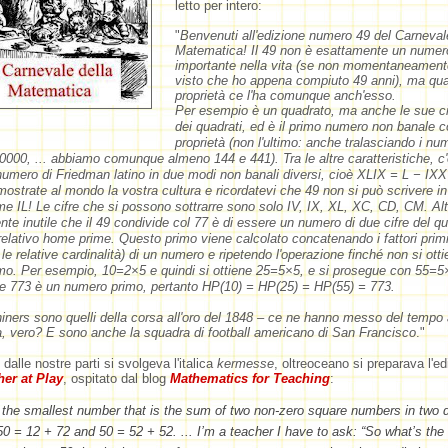
letto per intero:
"
Benvenuti all'edizione numero 49 del Carneval
Matematica! Il 49 non è esattamente un numer
importante nella vita (se non momentaneamente
visto che ho appena compiuto 49 anni), ma qu
proprietà ce l'ha comunque anch'esso.
Per esempio è un quadrato, ma anche le sue ci
dei quadrati, ed è il primo numero non banale 
proprietà (non l'ultimo: anche tralasciando i nu
0000, ... abbiamo comunque almeno 144 e 441). Tra le altre caratteristiche, c'
umero di Friedman latino in due modi non banali diversi, cioè XLIX = L − IXX
mostrate al mondo la vostra cultura e ricordatevi che 49 non si può scrivere in 
 IL! Le cifre che si possono sottrarre sono solo IV, IX, XL, XC, CD, CM. Alt
te inutile che il 49 condivide col 77 è di essere un numero di due cifre del qu
relativo home prime. Questo primo viene calcolato concatenando i fattori primi 
 le relative cardinalità) di un numero e ripetendo l'operazione finché non si ott
mo. Per esempio, 10=2×5 e quindi si ottiene 25=5×5, e si prosegue con 55=5
e 773 è un numero primo, pertanto HP(10) = HP(25) = HP(55) = 773.
-niners sono quelli della corsa all'oro del 1848 – ce ne hanno messo del tempo 
ia, vero? E sono anche la squadra di football americano di San Francisco
."
dalle nostre parti si svolgeva l'italica
kermesse
, oltreoceano si preparava l'ed
er at Play
, ospitato dal blog
Mathematics for Teaching
:
s the smallest number that is the sum of two non-zero square numbers in two d
0 = 12 + 72 and 50 = 52 + 52. ... I’m a teacher I have to ask: “So what’s the