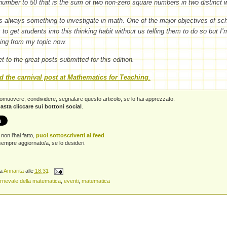
number to 50 that is the sum of two non-zero square numbers in two distinct w
s always something to investigate in math. One of the major objectives of sc
 to get students into this thinking habit without us telling them to do so but I’
ing from my topic now.
et to the great posts submitted for this edition.
d the carnival post at Mathematics for Teaching
.
promuovere, condividere, segnalare questo articolo, se lo hai apprezzato.
asta cliccare sui bottoni social
.
non l'hai fatto,
puoi sottoscriverti ai feed
empre aggiornato/a, se lo desideri.
da
Annarita
alle
18:31
rnevale della matematica
,
eventi
,
matematica