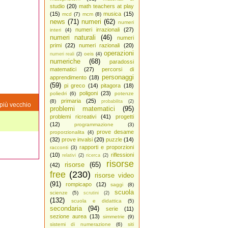
studio
(20)
math teachers at play
(15)
musica
(15)
mcd
(7)
mcm
(8)
news
(71)
numeri
(62)
numeri
numeri irrazionali
(27)
interi
(4)
numeri naturali
(46)
numeri
primi
(22)
numeri razionali
(20)
operazioni
oeis
(4)
numeri reali
(2)
numeriche
(68)
paradossi
matematici
(27)
percorsi di
personaggi
apprendimento
(18)
(59)
pi greco
(14)
pitagora
(18)
poligoni
(23)
poliedri
(6)
potenze
primaria
(25)
(8)
probabilita
(2)
più vecchio
problemi matematici
(95)
problemi ricreativi
(41)
progetti
(12)
programmazione
(3)
prove desame
proporzionalita
(4)
(32)
prove invalsi
(20)
puzzle
(14)
rapporti e proporzioni
racconti
(3)
(10)
riflessioni
relativi
(2)
ricerca
(2)
risorse
risorse
(65)
(42)
free
(230)
risorse video
(91)
rompicapo
(12)
saggi
(8)
scuola
scienze
(5)
scrutini
(2)
(132)
scuola e didattica
(5)
secondaria
(94)
serie
(11)
sezione aurea
(13)
simmetrie
(9)
sistemi di numerazione
(6)
siti