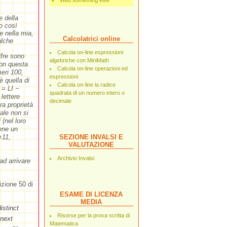
Web something else
e della
o così
 nella mia,
Calcolatrici online
alche
Calcola on-line espressioni
fre sono
algebriche con MiniMath
con questa
Calcola on-line operazioni ed
meri 100,
espressioni
è quella di
Calcola on-line la radice
 = LI −
quadrata di un numero intero o
lettere
decimale
ra proprietà
ale non si
(nel loro
iene un
×11,
SEZIONE INVALSI E
VALUTAZIONE
Archivio Invalsi
ad arrivare
izione 50 di
ESAME DI LICENZA
MEDIA
istinct
Risorse per la prova scritta di
 next
Matematica