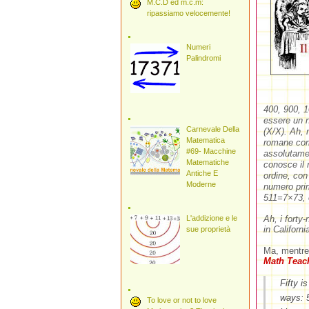
M.C.D ed m.c.m:
ripassiamo velocemente!
Numeri
Palindromi
400, 900, 1
essere un n
Carnevale Della
(X/X). Ah, 
Matematica
romane come
#69- Macchine
assolutamen
Matematiche
conosce il 
Antiche E
ordine, con
Moderne
numero pri
511=7×73, 
Ah, i forty
L'addizione e le
in Californ
sue proprietà
Ma, mentre 
Math Teach
Fifty i
ways: 5
To love or not to love