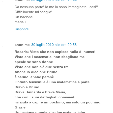
Da nessuna parte! Io me lo sono immaginato...così!!
Difficilmente mi sbaglio!
Un bacione
maria I.
Rispondi
anonimo
30 luglio 2010 alle ore 20:58
Rosaria: Visto che non capisco nulla di numeri
Visto che i matematici non sbagliano mai
specie se sono donne
Visto che non c'è due senza tre
Anche io dico che Bruno
è carino, anche perchè
l'intuito femminile è una matematica a parte...
Bravo a Bruno
Brava Annarita e brava Maria,
che con i suoi dettagliati commenti
mi aiuta a capire un pochino, ma solo un pochino.
Grazie
Un bacione grande alle due matematiche.