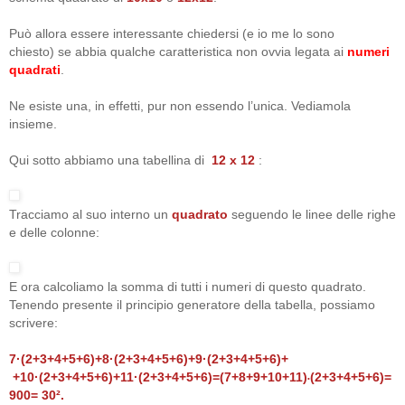
Può allora essere interessante chiedersi (e io me lo sono
chiesto) se abbia qualche caratteristica non ovvia legata ai
numeri
quadrati
.
Ne esiste una, in effetti, pur non essendo l’unica. Vediamola
insieme.
Qui sotto abbiamo una tabellina di
12 x 12
:
Tracciamo al suo interno un
quadrato
seguendo le linee delle righe
e delle colonne:
E ora calcoliamo la somma di tutti i numeri di questo quadrato.
Tenendo presente il principio generatore della tabella, possiamo
scrivere:
7·(2+3+4+5+6)+8·(2+3+4+5+6)+9·(2+3+4+5+6)+
+10·(2+3+4+5+6)+11·(2+3+4+5+6)=(7+8+9+10+11)
(2+3+4+5+6)=
•
900= 30².