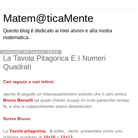
Matem@ticaMente
Questo blog è dedicato ai miei alunni e alla nostra
matematica.
venerdì 30 luglio 2010
La Tavola Pitagorica E I Numeri
Quadrati
Cari ragazzi e cari lettori
,
riporto di seguito un interessantissimo articolo che il caro amico
Bruno Berselli
(al quale chiedo scusa) mi inviò parecchio tempo
fa, e che io colpevolmente avevo dimenticato!
Scrive Bruno
:
La
Tavola pitagorica
, di solito, viene presentata come uno
schema quadrato di
10x10
o
12x12
.