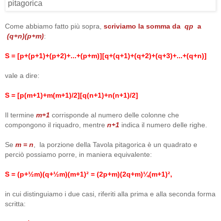
Come abbiamo fatto più sopra,
scriviamo la somma da
qp
a
(q+n)(p+m)
:
S = [p+(p+1)+(p+2)+...+(p+m)][q+(q+1)+(q+2)+(q+3)+...+(q+n)]
vale a dire:
S = [p(m+1)+m(m+1)/2][q(n+1)+n(n+1)/2]
Il termine
m+1
corrisponde al numero delle colonne che
compongono il riquadro, mentre
n+1
indica il numero delle righe.
Se
m = n
, la porzione della Tavola pitagorica è un quadrato e
perciò possiamo porre, in maniera equivalente:
S = (p+½m)(q+½m)(m+1)² = (2p+m)(2q+m)¼(m+1)²,
in cui distinguiamo i due casi, riferiti alla prima e alla seconda forma
scritta: