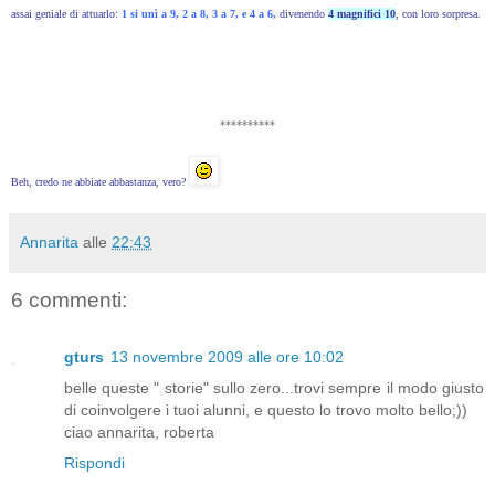
assai geniale di attuarlo:
1 si unì a 9, 2 a 8, 3 a 7, e 4 a 6,
divenendo
4 magnifici 10
, con loro sorpresa.
**********
Beh, credo ne abbiate abbastanza, vero?
Annarita
alle
22:43
6 commenti:
gturs
13 novembre 2009 alle ore 10:02
belle queste " storie" sullo zero...trovi sempre il modo giusto
di coinvolgere i tuoi alunni, e questo lo trovo molto bello;))
ciao annarita, roberta
Rispondi