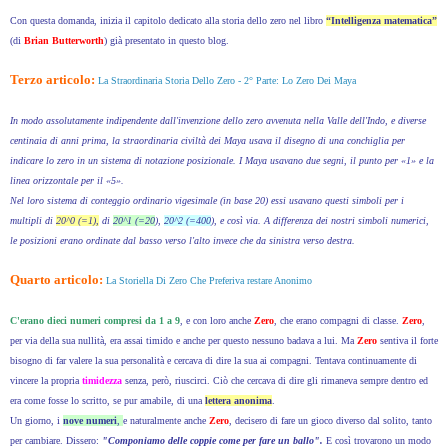
Con questa domanda, inizia il capitolo dedicato alla storia dello zero nel libro
“Intelligenza matematica”
(di
Brian Butterworth
) già presentato in questo blog.
Terzo articolo:
La Straordinaria Storia Dello Zero - 2° Parte: Lo Zero Dei Maya
In modo assolutamente indipendente dall'invenzione dello zero avvenuta nella Valle dell'Indo, e diverse
centinaia di anni prima, la straordinaria civiltà dei Maya usava il disegno di una conchiglia per
indicare lo zero in un sistema di notazione posizionale.
I Maya usavano due segni, il punto per «1» e la
linea orizzontale per il «5».
Nel loro sistema di conteggio ordinario vigesimale (in base 20) essi usavano questi simboli per i
multipli di
20^0 (=1),
di
20^1 (=20
),
20^2 (=400
), e così via. A differenza dei nostri simboli numerici,
le posizioni erano ordinate dal basso verso l'alto invece che da sinistra verso destra.
Quarto articolo:
La Storiella Di Zero Che Preferiva restare Anonimo
C'erano dieci numeri compresi da 1 a 9
, e con loro anche
Zero
, che erano compagni di classe.
Zero
,
per via della sua nullità, era assai timido e anche per questo nessuno badava a lui. Ma
Zero
sentiva il forte
bisogno di far valere la sua personalità e cercava di dire la sua ai compagni. Tentava continuamente di
vincere la propria
timidezza
senza, però, riuscirci. Ciò che cercava di dire gli rimaneva sempre dentro ed
era come fosse lo scritto, se pur amabile, di una
lettera anonima
.
Un giorno, i
nove numeri
,
e naturalmente anche
Zero
, decisero di fare un gioco diverso dal solito, tanto
per cambiare. Dissero:
"Componiamo delle coppie come per fare un ballo".
E così trovarono un modo