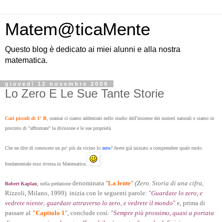
Matem@ticaMente
Questo blog è dedicato ai miei alunni e alla nostra
matematica.
giovedì 12 novembre 2009
Lo Zero E Le Sue Tante Storie
Cari piccoli di 1° B
, oramai ci siamo addentrati nello studio dell'insieme dei numeri naturali e siamo in
procinto di "affrontare" la divisione e le sue proprietà.
Che ne dite di conoscere un po' più da vicino lo
zero
? Avete già iniziato a comprendere quale ruolo
fondamentale esso rivesta in Matematica.
denominata "
La lente
"
(Zero. Storia di una cifra
,
Robert Kaplan
, nella prefazione
Rizzoli, Milano, 1999
) inizia con le seguenti parole: "
Guardate lo zero, e
vedrete niente; guardate attraverso lo zero, e vedrete il mondo
"
e, prima di
passare al
"Capitolo 1
", conclude così: "
Sempre più prossimo, quasi a portata