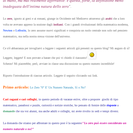
di mano, ma mai realmente afferrabile: è questa, forse, la definizione meno
inadeguata dell'intima natura dello zero
".
Lo
zero
, ignoto ai greci e ai romani, giunge in Occidente nel Medioevo attraverso gli
arabi
che a loro
volta ne avevano appreso la nozione dagli
indiani
. Con i grandi rivoluzionari della matematica moderna,
Newton
e
Leibnitz
, lo zero assume nuovi significati e conquista un ruolo centrale non solo nel pensiero
matematico, ma nella nostra stessa visione dell'universo.
Ce n'è abbastanza per invogliarvi a leggere i seguenti articoli già presenti su questo blog? Mi auguro di sì!
Leggete, leggete! E non provate a barare che poi vi chiedo il riassunto!
Scherzo! Mi piacerebbe, però, avviare in classe una discussione su questo numero incredibile!
Riporto l'introduzione di ciascun articolo. Leggete il seguito cliccando sui link.
Primo articolo:
Lo Zero "0" E' Un Numero Naturale, Sì o No?
Cari ragazzi e cari colleghi
, in questo periodo di vacanze estive, oltre a proporre giochi di tipo
matematico, paradossi e puzzle, curiosità e notizie storiche, ho pensato di fornire delle
risposte
a
domande
che sia voi alunni, ma anche adulti e colleghi, mi avete rivolto in sedi e tempi diversi.
La domanda che stiamo per affrontare in questo post è la seguente
:"Lo zero può essere considerato un
numero naturale o no?"