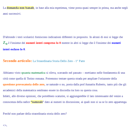
La
domanda non banale
, in base alla mia esperienza, viene posta quasi sempre in prima, ma anche negli
anni successivi.
D'altronde i testi scolastici forniscono indicazioni differenti in proposito. In alcuni di essi si legge che
Z
o
è l'insieme dei
numeri interi compreso lo 0
mentre in altri si legge che è l'insieme dei
numeri
interi escluso lo 0
.
Secondo articolo:
La Straordinaria Storia Dello Zero - 1° Parte
Abbiamo visto
quanta matematica
si rileva, scavando nel passato – mettiamo nelle fondamenta di una
città come quella di Torino romana. Potremmo tentare questa strada per ampliare l'orizzonte della
questione provocatoria dello zero
, se naturale o no, posta dalla prof Annarita Ruberto, tanto più che gli
accademici della matematica sembrano essere in discordia tra loro su questa cosa.
Infatti, alle diverse opinioni, che potrebbero scaturire, si aggiungerebbe il lato interessante del venire a
conoscenza della radice
“naturale
” dato ai numeri in discussione, ai quali non si sa se lo zero appartenga.
Perché non parlare della straordinaria storia dello zero?
<
>.