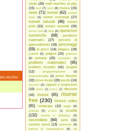
studio
(20)
math teachers at play
(15)
musica
(15)
mcd
(7)
mcm
(8)
news
(71)
numeri
(62)
numeri
numeri irrazionali
(27)
interi
(4)
numeri naturali
(46)
numeri
primi
(22)
numeri razionali
(20)
operazioni
oeis
(4)
numeri reali
(2)
numeriche
(68)
paradossi
matematici
(27)
percorsi di
personaggi
apprendimento
(18)
(59)
pi greco
(14)
pitagora
(18)
poligoni
(23)
poliedri
(6)
potenze
primaria
(25)
(8)
probabilita
(2)
problemi matematici
(95)
problemi ricreativi
(41)
progetti
(12)
programmazione
(3)
prove desame
proporzionalita
(4)
più vecchio
(32)
prove invalsi
(20)
puzzle
(14)
rapporti e proporzioni
racconti
(3)
(10)
riflessioni
relativi
(2)
ricerca
(2)
risorse
risorse
(65)
(42)
free
(230)
risorse video
(91)
rompicapo
(12)
saggi
(8)
scuola
scienze
(5)
scrutini
(2)
(132)
scuola e didattica
(5)
secondaria
(94)
serie
(11)
sezione aurea
(13)
simmetrie
(9)
sistemi di numerazione
(6)
siti