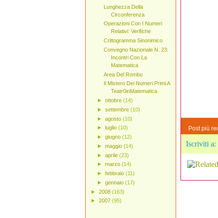
Lunghezza Della
Circonferenza
Operazioni Con I Numeri
Relativi: Verifiche
Crittogramma Sinonimico
Convegno Nazionale N. 23:
Incontri Con La
Matematica
Area Del Rombo
Il Mistero Dei Numeri Primi A
Teatr0inMatematica
►
ottobre
(14)
►
settembre
(10)
►
agosto
(10)
►
luglio
(10)
Post più re
►
giugno
(12)
Iscriviti a:
►
maggio
(14)
►
aprile
(23)
►
marzo
(14)
►
febbraio
(11)
►
gennaio
(17)
►
2008
(163)
►
2007
(95)