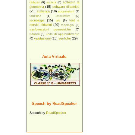
software di
didattici
(9)
societa
(6)
geometria
(15)
software dinamico
(23)
statistica
(10)
successioni
(9)
tabelline
(4)
tassellature
(2)
tecnologie
(15)
tool e
ted
(9)
servizi didattici
(20)
topologia
(8)
trasformazioni geometriche
(6)
tutoriali
(8)
unita di apprendimento
valutazione
(13)
verifiche
(29)
(6)
Aula Virtuale
Speech by ReadSpeaker
Speech by
ReadSpeaker