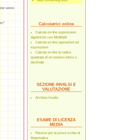
Web something else
come anno
te!
Calcolatrici online
Calcola on-line espressioni
algebriche con MiniMath
Calcola on-line operazioni ed
espressioni
Calcola on-line la radice
quadrata di un numero intero o
decimale
SEZIONE INVALSI E
VALUTAZIONE
Archivio Invalsi
ESAME DI LICENZA
MEDIA
Risorse per la prova scritta di
Matematica