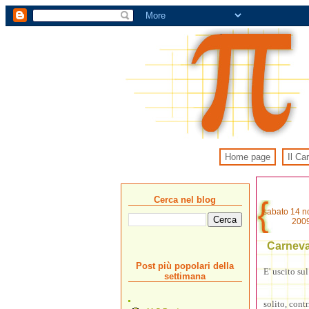
Home page
Il Ca
Cerca nel blog
sabato 14 
200
Carneva
Post più popolari della
E' uscito su
settimana
solito, cont