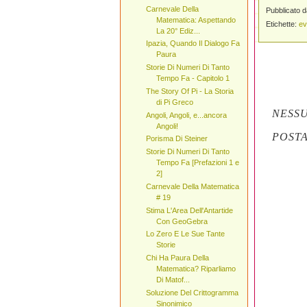
Carnevale Della
Pubblicato 
Matematica: Aspettando
Etichette:
ev
La 20° Ediz...
Ipazia, Quando Il Dialogo Fa
Paura
Storie Di Numeri Di Tanto
Tempo Fa - Capitolo 1
The Story Of Pi - La Storia
di Pi Greco
NESS
Angoli, Angoli, e...ancora
Angoli!
POST
Porisma Di Steiner
Storie Di Numeri Di Tanto
Tempo Fa [Prefazioni 1 e
2]
Carnevale Della Matematica
# 19
Stima L'Area Dell'Antartide
Con GeoGebra
Lo Zero E Le Sue Tante
Storie
Chi Ha Paura Della
Matematica? Riparliamo
Di Matof...
Soluzione Del Crittogramma
Sinonimico