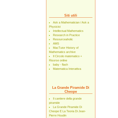
Siti utili
Ask a Mathematician / Ask a
Physicist
Intellectual Mathematics
Research in Practice
Resourceaholic
AMS
MacTutor History of
Mathematics archive
Il Circolo matematico +
Risorse online
baby - flash
Matematica Interattiva
La Grande Piramide Di
Cheope
Il cantiere della grande
piramide
La Grande Piramide Di
Cheope E La Teoria Di Jean-
Pierre Houdin