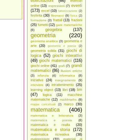
esercitazioni
(66)
esercizi
eventi
online
(13)
espressioni
(7)
(173)
excel
(10)
fattorizzazione
(2)
festivita
(30)
fibonacci
(9)
fisica
(2)
frattali
(13)
frazioni
formazione
(3)
(25)
fumetti
(12)
gare matematiche
geogebra
(137)
(6)
geometria
(220)
geometria e
geometria analitica
(3)
arte
(20)
geometria e poesia
(2)
giochi di
geometria solida
(31)
logica
(52)
giochi interattivi
(49)
giochi matematici
(116)
grandi
giochi online
(41)
grafi
(7)
matematici
(86)
illusioni ottiche
(3)
infanzia
(4)
informatica
(8)
iniziative
(24)
insegnamento
(9)
intrattenimento
(25)
interviste
(4)
lim
learning object
(13)
libri
(18)
(47)
logica
(11)
macchine
matematiche
(12)
maddmaths
(9)
marco
(30)
mappe concettuali
(2)
matematica
(406)
matematica e letteratura
(3)
matematica e poesia
(8)
matematica e realta
(20)
matematica e storia
(172)
matematica ricreativa
(38)
matepristem
(31)
materiali di