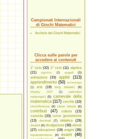
Campionati Internazionali
di Giochi Matematici
Archivio dei Giochi Matematici
Clicca sulle parole per
accedere ai contenuti
1° ciclo
(32)
2° ciclo
(11)
algebra
(21)
angoli
(3)
algoritmi
(2)
applet
(113)
animazione
(33)
apprendimento
(50)
archeologia
arte
(19)
blog didattici
(9)
(1)
calendari
blogday 2007
(1)
carnevale della
matematici
(5)
matematica
(117)
cerchio
(10)
circonferenza
(4)
classi virtuali
(4)
contributi
(47)
cultura
(13)
curiosita
(33)
curve geometriche
(13)
didattica
(29)
decimali
(7)
divulgazione
(30)
ebook
disabili
(4)
(27)
educazione
(19)
enigmi
(36)
esami
(48)
equiestensione
(4)