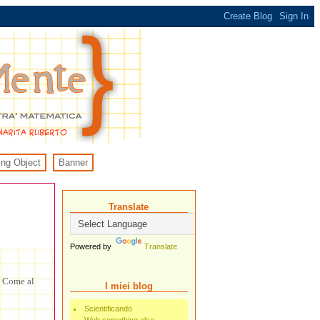
ing Object
Banner
Translate
Powered by
Translate
. Come al
I miei blog
Scientificando