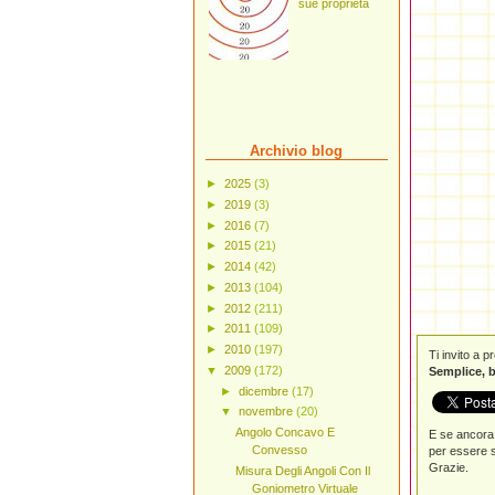
sue proprietà
Archivio blog
►
2025
(3)
►
2019
(3)
►
2016
(7)
►
2015
(21)
►
2014
(42)
►
2013
(104)
►
2012
(211)
►
2011
(109)
►
2010
(197)
Ti invito a 
▼
2009
(172)
Semplice, b
►
dicembre
(17)
▼
novembre
(20)
Angolo Concavo E
E se ancora 
Convesso
per essere s
Grazie.
Misura Degli Angoli Con Il
Goniometro Virtuale