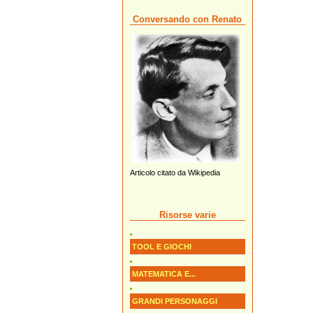
Conversando con Renato
Articolo citato da Wikipedia
Risorse varie
TOOL E GIOCHI
MATEMATICA E...
GRANDI PERSONAGGI