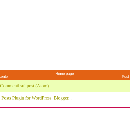
Home page
cente
Post 
Commenti sul post (Atom)