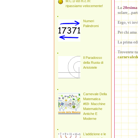
M.C.D ed m.c.m:
ripassiamo velocemente!
La
20esima 
solare,...par
Numeri
Ergo, vi in
Palindromi
Per chi ama l
La prima ed
Troverete tu
carnevalede
Il Paradosso
della Ruota di
Aristotele
Carnevale Della
Matematica
#69- Macchine
Matematiche
Antiche E
Moderne
L'addizione e le