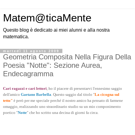
Matem@ticaMente
Questo blog è dedicato ai miei alunni e alla nostra
matematica.
martedì 11 agosto 2009
Geometria Composita Nella Figura Della
Poesia "Notte": Sezione Aurea,
Endecagramma
Cari ragazzi e cari lettori
, ho il piacere di presentarvi l'ennesimo saggio
dell'amico
Gaetano Barbella
. Questo saggio dal titolo "
La cicogna sul
tetto"
è però per me speciale perché il nostro amico ha pensato di farmene
omaggio, realizzando uno straordinario studio su un mio componimento
poetico "
Notte
" che ho scritto una decina di giorni fa circa.