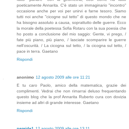
poeticamente Annarita. C'è stato un immaginario "incontro"
occasione anche per voi per unirvi e farne tesoro. Siamo
tutti noi anche "cicogne sul tetto" di questo mondo che ne
ha bisogno assoluto a causa, soprattutto delle guerre. Ecco
la morale della poetessa Sofia Rotaru con la sua poesia che
ho posto a conclusione del mio saggio: Gente, vi prego, /
fate più piano, più piano, / lasciate scomparire le guerre
nell’oscurità. / La cicogna sul tetto, / la cicogna sul tetto, /
pace in terra. Gaetano
Rispondi
anonimo
12 agosto 2009 alle ore 11:21
E tu caro Paolo, amico della matematica, grazie dei
complimenti. Vedrai che non rimarrai deluso frequentando
questo blog che la prof Annarita Ruberto cura con dovizia
insieme ad altri di grande interesse. Gaetano
Rispondi
nereide1
12 agosto 2009 alle ore 13:11