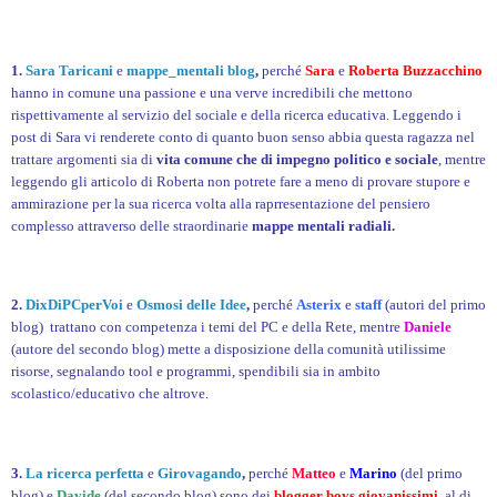
1.
Sara Taricani
e
mappe_mentali blog
,
perché
Sara
e
Roberta Buzzacchino
hanno in comune una passione e una verve incredibili che mettono
rispettivamente al servizio del sociale e della ricerca educativa. Leggendo i
post di Sara vi renderete conto di quanto buon senso abbia questa ragazza nel
trattare argomenti sia di
vita comune che di impegno politico e sociale
, mentre
leggendo gli articolo di Roberta non potrete fare a meno di provare stupore e
ammirazione per la sua ricerca volta alla raprresentazione del pensiero
complesso attraverso delle straordinarie
mappe mentali radiali.
2.
DixDiPCperVoi
e
Osmosi delle Idee
,
perché
Asterix
e
staff
(autori del primo
blog) trattano con competenza i temi del PC e della Rete, mentre
Daniele
(autore del secondo blog) mette a disposizione della comunità utilissime
risorse, segnalando tool e programmi, spendibili sia in ambito
scolastico/educativo che altrove.
3.
La ricerca perfetta
e
Girovagando
,
perché
Matteo
e
Marino
(del primo
blog) e
Davide
(del secondo blog) sono dei
blogger boys giovanissimi
, al di