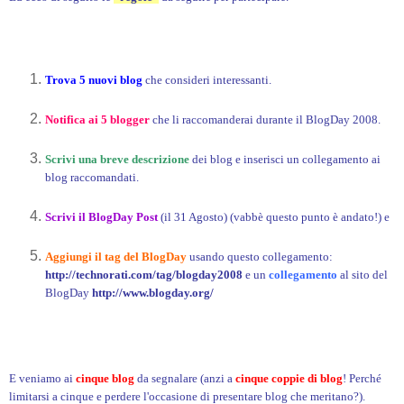
Trova 5 nuovi blog
che consideri interessanti.
Notifica ai 5 blogger
che li raccomanderai durante il BlogDay 2008.
Scrivi una breve descrizione
dei blog e inserisci un collegamento ai
blog raccomandati.
Scrivi il BlogDay Post
(il 31 Agosto) (vabbè questo punto è andato!) e
Aggiungi il tag del BlogDay
usando questo collegamento:
http://technorati.com/tag/blogday2008
e un
collegamento
al sito del
BlogDay
http://www.blogday.org/
E veniamo ai
cinque blog
da segnalare (anzi a
cinque coppie di blog
! Perché
limitarsi a cinque e perdere l'occasione di presentare blog che meritano?).