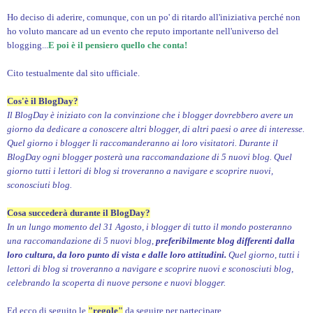
Ho deciso di aderire, comunque, con un po' di ritardo all'iniziativa perché non
ho voluto mancare ad un evento che reputo importante nell'universo del
blogging...
E poi è il pensiero quello che conta!
Cito testualmente dal sito ufficiale.
Cos'è il BlogDay?
Il BlogDay è iniziato con la convinzione che i blogger dovrebbero avere un
giorno da dedicare a conoscere altri blogger, di altri paesi o aree di interesse.
Quel giorno i blogger li raccomanderanno ai loro visitatori. Durante il
BlogDay ogni blogger posterà una raccomandazione di 5 nuovi blog. Quel
giorno tutti i lettori di blog si troveranno a navigare e scoprire nuovi,
sconosciuti blog.
Cosa succederà durante il BlogDay?
In un lungo momento del 31 Agosto, i blogger di tutto il mondo posteranno
una raccomandazione di 5 nuovi blog,
preferibilmente blog differenti dalla
loro cultura, da loro punto di vista e dalle loro attitudini.
Quel giorno, tutti i
lettori di blog si troveranno a navigare e scoprire nuovi e sconosciuti blog,
celebrando la scoperta di nuove persone e nuovi blogger.
Ed ecco di seguito le
"regole"
da seguire per partecipare.