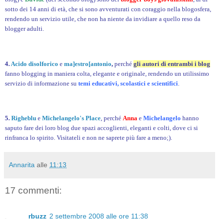
sotto dei 14 anni di età, che si sono avventurati con coraggio nella blogosfera,
rendendo un servizio utile, che non ha niente da invidiare a quello reso da
blogger adulti.
4.
Acido disolforico
e
ma]estro[antonio
,
perché
gli autori di entrambi i blog
fanno blogging in maniera colta, elegante e originale, rendendo un utilissimo
servizio di informazione su
temi educativi, scolastici e scientifici
.
5.
Righeblu
e
Michelangelo's Place
, perché
Anna
e
Michelangelo
hanno
saputo fare dei loro blog due spazi accoglienti, eleganti e colti, dove ci si
rinfranca lo spirito. Visitateli e non ne saprete più fare a meno;).
Annarita
alle
11:13
17 commenti:
rbuzz
2 settembre 2008 alle ore 11:38