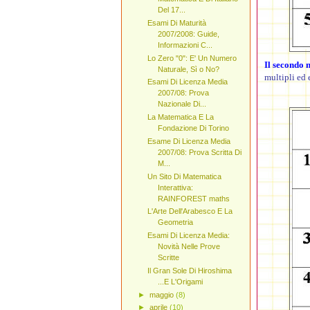
Del 17...
Esami Di Maturità
2007/2008: Guide,
Informazioni C...
Lo Zero "0": E' Un Numero
Il secondo 
Naturale, Sì o No?
multipli ed 
Esami Di Licenza Media
2007/08: Prova
Nazionale Di...
La Matematica E La
Fondazione Di Torino
Esame Di Licenza Media
2007/08: Prova Scritta Di
M...
Un Sito Di Matematica
Interattiva:
RAINFOREST maths
L'Arte Dell'Arabesco E La
Geometria
Esami Di Licenza Media:
Novità Nelle Prove
Scritte
Il Gran Sole Di Hiroshima
...E L'Origami
►
maggio
(8)
►
aprile
(10)