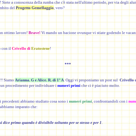
 Siete a conoscenza della rumba che c'è stata nell'ultimo periodo, per via degli alu
ambito del
Progetto Gemellaggio
,
vero?
un ottimo lavoro!
Brave!
Vi mando un bacione ovunque vi stiate godendo le vacan
 con il
Crivello di
Eratostene
!
***
!
!! Siamo
Arianna. G e Alice. R. di 1° A
. Oggi vi proponiamo un post sul
Crivello 
, un procedimento per individuare i
numeri primi
che ci è piaciuto molto.
i precedenti abbiamo studiato cosa sono i
numeri primi
, confrontandoli con i
num
e abbiamo imparato che:
 dice primo quando è divisibile soltanto per se stesso e per 1
.