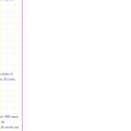
colato il
er. Eccolo:
eri 300 anni
 di
 di avere un