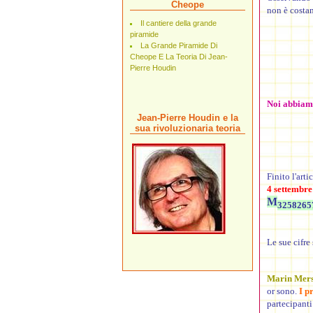
Cheope
non è costan
Il cantiere della grande
piramide
La Grande Piramide Di
Cheope E La Teoria Di Jean-
Pierre Houdin
Noi abbiamo
Jean-Pierre Houdin e la
sua rivoluzionaria teoria
Finito l'art
4 settembre
M
3258265
Le sue cifre
Marin Mer
or sono.
I p
partecipanti