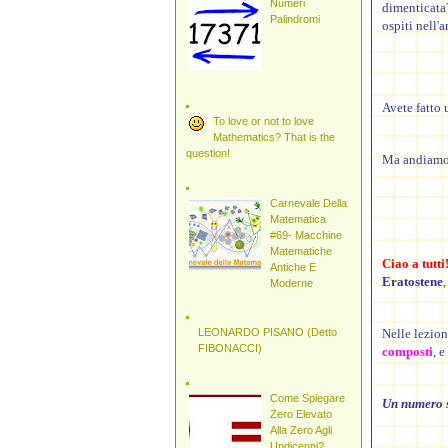
Numeri
dimenticata?
Palindromi
ospiti nell'
Avete fatto 
To love or not to love
Mathematics? That is the
question!
Ma andiamo
Carnevale Della
Matematica
#69- Macchine
Matematiche
Ciao a tutti
Antiche E
Eratostene
Moderne
Nelle lezion
LEONARDO PISANO (Detto
FIBONACCI)
composti
, 
Come Spiegare
Un numero si
Zero Elevato
Alla Zero Agli
Undicenni?