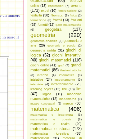
esercitazioni
(66)
esercizi
eventi
online
(13)
espressioni
(7)
(173)
excel
(10)
fattorizzazione
(2)
ere un numero
festivita
(30)
fibonacci
(9)
fisica
(2)
frattali
(13)
frazioni
formazione
(3)
(25)
fumetti
(12)
gare matematiche
geogebra
(137)
(6)
geometria
(220)
 in rosso il
geometria e
geometria analitica
(3)
arte
(20)
geometria e poesia
(2)
giochi di
geometria solida
(31)
logica
(52)
giochi interattivi
(49)
giochi matematici
(116)
grandi
giochi online
(41)
grafi
(7)
matematici
(86)
illusioni ottiche
(3)
infanzia
(4)
informatica
(8)
iniziative
(24)
insegnamento
(9)
intrattenimento
(25)
interviste
(4)
lim
learning object
(13)
libri
(18)
(47)
logica
(11)
macchine
matematiche
(12)
maddmaths
(9)
marco
(30)
mappe concettuali
(2)
matematica
(406)
matematica e letteratura
(3)
matematica e poesia
(8)
matematica e realta
(20)
matematica e storia
(172)
matematica ricreativa
(38)
matepristem
(31)
materiali di