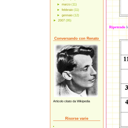
►
marzo
(11)
►
febbraio
(11)
►
gennaio
(12)
►
2007
(95)
Ripetendo
l
Conversando con Renato
Articolo citato da Wikipedia
Risorse varie