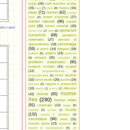
studio
(20)
math teachers at play
(15)
musica
(15)
mcd
(7)
mcm
(8)
news
(71)
numeri
(62)
numeri
numeri irrazionali
(27)
interi
(4)
numeri naturali
(46)
numeri
primi
(22)
numeri razionali
(20)
lto i suoi
operazioni
oeis
(4)
numeri reali
(2)
numeriche
(68)
paradossi
matematici
(27)
percorsi di
personaggi
apprendimento
(18)
(59)
pi greco
(14)
pitagora
(18)
poligoni
(23)
poliedri
(6)
potenze
primaria
(25)
(8)
probabilita
(2)
problemi matematici
(95)
problemi ricreativi
(41)
progetti
(12)
programmazione
(3)
prove desame
proporzionalita
(4)
(32)
prove invalsi
(20)
puzzle
(14)
rapporti e proporzioni
racconti
(3)
(10)
riflessioni
relativi
(2)
ricerca
(2)
risorse
risorse
(65)
(42)
free
(230)
risorse video
(91)
rompicapo
(12)
saggi
(8)
scuola
scienze
(5)
scrutini
(2)
(132)
scuola e didattica
(5)
secondaria
(94)
serie
(11)
sezione aurea
(13)
simmetrie
(9)
sistemi di numerazione
(6)
siti