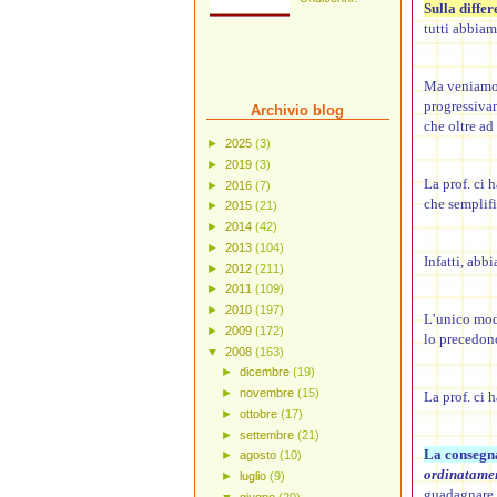
Sulla diffe
tutti abbiam
Ma veniamo
progressivam
Archivio blog
che oltre ad 
►
2025
(3)
►
2019
(3)
La prof. ci 
►
2016
(7)
che semplifi
►
2015
(21)
►
2014
(42)
►
2013
(104)
Infatti, abbi
►
2012
(211)
►
2011
(109)
►
2010
(197)
L’unico mod
►
2009
(172)
lo precedon
▼
2008
(163)
►
dicembre
(19)
►
novembre
(15)
La prof. ci 
►
ottobre
(17)
►
settembre
(21)
La consegn
►
agosto
(10)
ordinatament
►
luglio
(9)
guadagnare 
▼
giugno
(20)