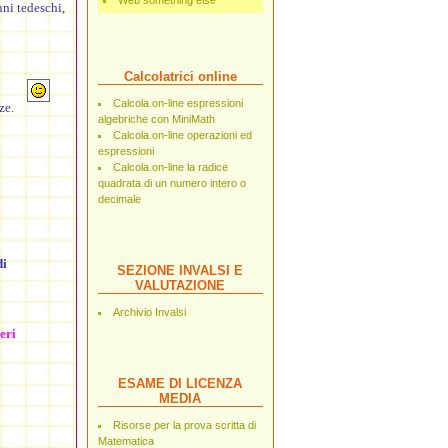
Web something else
nni tedeschi,
Calcolatrici online
Calcola on-line espressioni
ze.
algebriche con MiniMath
Calcola on-line operazioni ed
espressioni
Calcola on-line la radice
quadrata di un numero intero o
decimale
di
SEZIONE INVALSI E
VALUTAZIONE
Archivio Invalsi
eri
ESAME DI LICENZA
MEDIA
Risorse per la prova scritta di
Matematica