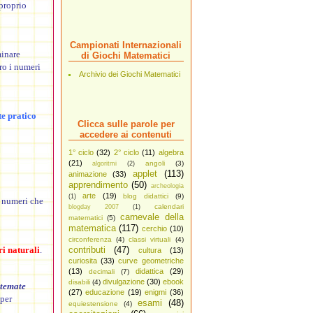
 proprio
Campionati Internazionali
minare
di Giochi Matematici
ro i numeri
Archivio dei Giochi Matematici
te pratico
Clicca sulle parole per
accedere ai contenuti
1° ciclo
(32)
2° ciclo
(11)
algebra
(21)
angoli
(3)
algoritmi
(2)
applet
(113)
animazione
(33)
apprendimento
(50)
archeologia
arte
(19)
blog didattici
(9)
(1)
 i numeri che
calendari
blogday 2007
(1)
carnevale della
matematici
(5)
matematica
(117)
cerchio
(10)
circonferenza
(4)
classi virtuali
(4)
i naturali
.
contributi
(47)
cultura
(13)
curiosita
(33)
curve geometriche
(13)
didattica
(29)
decimali
(7)
divulgazione
(30)
ebook
disabili
(4)
istemate
(27)
educazione
(19)
enigmi
(36)
per
esami
(48)
equiestensione
(4)