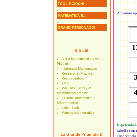
TOOL E GIOCHI
Abbiamo appl
MATEMATICA E...
GRANDI PERSONAGGI
Siti utili
Ask a Mathematician / Ask a
Physicist
Intellectual Mathematics
Research in Practice
Resourceaholic
AMS
MacTutor History of
Mathematics archive
Il Circolo matematico +
Risorse online
baby - flash
Matematica Interattiva
Ripetendo l
tabella con 
La Grande Piramide Di
Osservando l