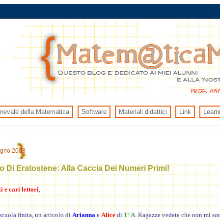
rnevale della Matematica
Software
Materiali didattici
Link
Learn
ugno 2008
llo Di Eratostene: Alla Caccia Dei Numeri Primi!
 e cari lettori
,
scuola finita, un articolo di
Arianna
e
Alice
di
1° A
. Ragazze vedete che non mi so