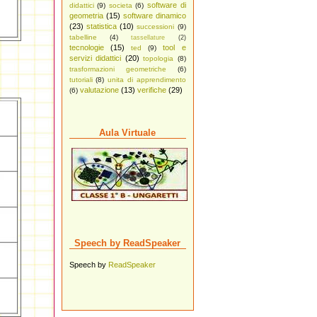
software di
didattici
(9)
societa
(6)
geometria
(15)
software dinamico
(23)
statistica
(10)
successioni
(9)
tabelline
(4)
tassellature
(2)
tecnologie
(15)
tool e
ted
(9)
servizi didattici
(20)
topologia
(8)
trasformazioni geometriche
(6)
tutoriali
(8)
unita di apprendimento
valutazione
(13)
verifiche
(29)
(6)
Aula Virtuale
Speech by ReadSpeaker
Speech by
ReadSpeaker