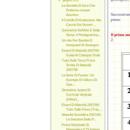
La Storiella Di Zero Che
Preferiva restare
Successiva
Anonimo
primo.
Il Crivello Di Eratostene: Alla
Caccia Dei Numeri ...
Geometria Nell'Arte E Nella
Il primo n
Storia: Il Pentagramma...
2.
Un sito Per Bambini E
Insegnanti Di Sostegno
Esami Di Maturità 2007/08:
Guida Al Colloquio Orale
Tutto Sulla Terza Prova
Scritta Di Maturità
2007/08
La Serie Di Fourier: Un
Esempio Di Utilizzo Di
Ope...
Simmetria: Ipotesi Di
Curricolo Verticale
(Infanzi...
Esami Di Maturità 2007/08:
Tutto Sulle Prove (Trac...
Maturità Scientifica 2007/08:
Le Soluzioni Della P...
Prova Nazionale Di
Matematica E Di Italiano