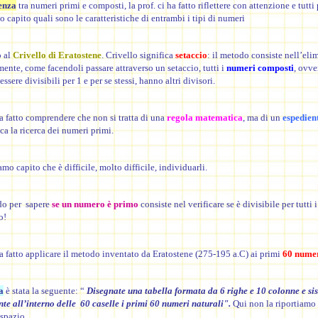
renza
tra numeri primi e composti, la prof. ci ha fatto riflettere con attenzione e tutti
o capito quali sono le caratteristiche di entrambi i tipi di numeri
 al
Crivello di Eratostene
. Crivello significa
setaccio
: il metodo consiste nell’eli
ente, come facendoli passare attraverso un setaccio, tutti i
numeri composti
, ovve
essere divisibili per 1 e per se stessi, hanno altri divisori.
ha fatto comprendere che non si tratta di una
regola matematica
, ma di un
espedien
ca la ricerca dei numeri primi.
amo capito che è difficile, molto difficile, individuarli.
o per sapere
se un numero è primo
consiste nel verificare se è divisibile per tutti
o!
ha fatto applicare il metodo inventato da Eratostene (275-195 a.C) ai primi
60 numer
a
è stata la seguente: “
Disegnate una tabella formata da 6 righe e 10 colonne e s
e all’interno delle 60 caselle i primi 60 numeri naturali".
Qui non la riportiamo 
spazio.