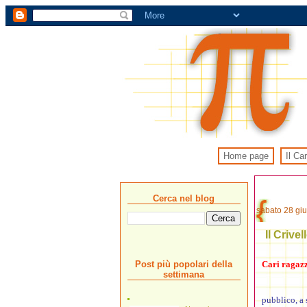
Home page
Il Ca
Cerca nel blog
sabato 28 gi
Il Crive
Post più popolari della
Cari ragazzi
settimana
pubblico, a 