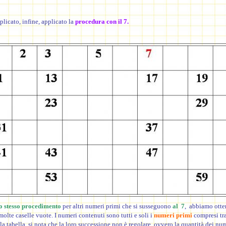
icato, infine, applicato la
procedura con il 7.
o stesso procedimento
per altri numeri primi che si susseguono
al 7
, abbiamo otte
molte caselle vuote. I numeri contenuti sono tutti e soli i
numeri primi
compresi tra
a tabella, si nota che la loro successione non è regolare, ovvero la quantità dei nu