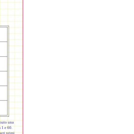
nuto una
 1 e 60.
meri primi