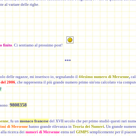
te al variare delle righe.
 finito
. Ci sentiamo al prossimo post!
***
icolo delle ragazze, mi inserisco io, segnalando il
44esimo numero di Mersenne
,
cal
 del 2006
, che rappresenta il più grande numero primo sin'ora calcolato via comput
7
9808358
 sono:
senne
, fu un
monaco francese
del XVII secolo che per primo studiò questi rari num
rimi di Mersenne
hanno grande rilevanza in
Teoria dei Numeri
.
Un grande numero
 alla ricerca dei
numeri di Mersenne
entra nel
GIMPS
semplicemente per il piacere