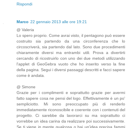
Rispondi
Marco
22 gennaio 2013 alle ore 19:21
@ Valeria
Lo spero proprio. Come avrai visto, il pentagono può essere
costruito sia partendo da una circonferenza che lo
circoscriverà, sia partendo dal lato. Sono due procedimenti
chiaramente diversi ma entrambi utili. Prova a divertirti
cercando di ricostruirlo con uno dei due metodi utilizzando
l'applet di GeoGebra vuoto che ho inserito verso la fine
della pagina. Segui i diversi passaggi descritti e facci sapere
come è andata.
@ Simone
Grazie per i complimenti e soprattutto grazie per avermi
fatto sapere cosa ne pensi del logo. Effettivamente è un po'
sempliciotto. Mi sono preoccupato più di renderlo
immediatamente riconoscibile e coerente con i contenuti del
progetto. Ci sarebbe da lavorarci su ma soprattutto ci
vorrebbe un idea carina da realizzare poi successivamente.
Se ti viene in mente qualcosa o hai un'idea precisa fammi