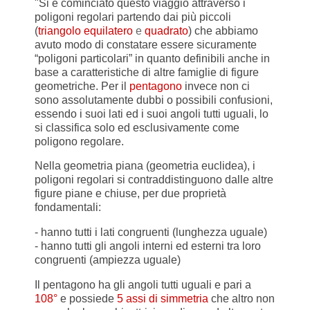
"Si è cominciato questo viaggio attraverso i
poligoni regolari partendo dai più piccoli
(
triangolo equilatero
e
quadrato
) che abbiamo
avuto modo di constatare essere sicuramente
“poligoni particolari” in quanto definibili anche in
base a caratteristiche di altre famiglie di figure
geometriche. Per il
pentagono
invece non ci
sono assolutamente dubbi o possibili confusioni,
essendo i suoi lati ed i suoi angoli tutti uguali, lo
si classifica solo ed esclusivamente come
poligono regolare.
Nella geometria piana (geometria euclidea), i
poligoni regolari si contraddistinguono dalle altre
figure piane e chiuse, per due proprietà
fondamentali:
- hanno tutti i lati congruenti (lunghezza uguale)
- hanno tutti gli angoli interni ed esterni tra loro
congruenti (ampiezza uguale)
Il pentagono ha gli angoli tutti uguali e pari a
108°
e possiede
5 assi di simmetria
che altro non