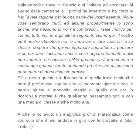
sulla cattedra stava in silenzio e si limitava ad ascoltare. Al
suono della campanella il prof ci ha interrotto e ha tirato le
fila: "
avete ragione per buona parte dei vostri esempi. Molte
cose sembrano inutili ed alcune probabilmente lo sono
anche. Ma nessuno di voi ha compreso il reale motivo per
cui noi tutti, voi, io e gli altri insegnanti, siamo qui. Il vostro
ed il nostro obbiettivo non è imparare a fare cose fini a se
stesse: si spera che qui voi impariate soprattutto a pensare
e se per farlo facciamo anche cose apparentemente inutili
non importa, ne capirete l'utilità quando sarà il momento o
comunque quando farete domande precise che mi possano
permettere di darvi risposte precise.
".
Più o meno questo era il concetto di quella frase finale che
però il prof aveva saputo dire al momento giusto e con le
parole giuste e moooolto meglio di quello che ora io
ricordo.La morale è che quell'anno passammo tutti e con
una media di classe anche molto alta.
Anche io ho avuto un magnifico prof di matematica come
voi, solo che il mio andava in giro con le cravatte di Star
Trek. :-)