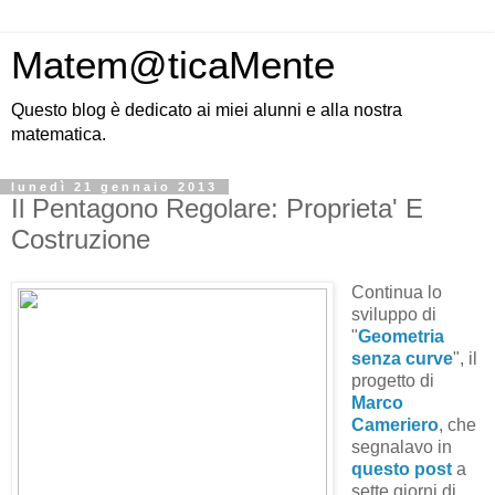
Matem@ticaMente
Questo blog è dedicato ai miei alunni e alla nostra
matematica.
lunedì 21 gennaio 2013
Il Pentagono Regolare: Proprieta' E
Costruzione
Continua lo
sviluppo di
"
Geometria
senza curve
", il
progetto di
Marco
Cameriero
, che
segnalavo in
questo post
a
sette giorni di