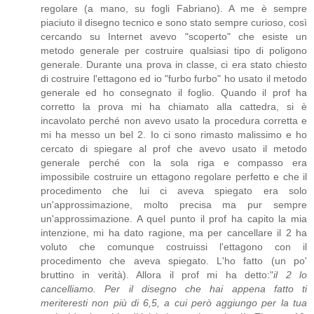
regolare (a mano, su fogli Fabriano). A me è sempre
piaciuto il disegno tecnico e sono stato sempre curioso, così
cercando su Internet avevo "scoperto" che esiste un
metodo generale per costruire qualsiasi tipo di poligono
generale. Durante una prova in classe, ci era stato chiesto
di costruire l'ettagono ed io "furbo furbo" ho usato il metodo
generale ed ho consegnato il foglio. Quando il prof ha
corretto la prova mi ha chiamato alla cattedra, si è
incavolato perché non avevo usato la procedura corretta e
mi ha messo un bel 2. Io ci sono rimasto malissimo e ho
cercato di spiegare al prof che avevo usato il metodo
generale perché con la sola riga e compasso era
impossibile costruire un ettagono regolare perfetto e che il
procedimento che lui ci aveva spiegato era solo
un'approssimazione, molto precisa ma pur sempre
un'approssimazione. A quel punto il prof ha capito la mia
intenzione, mi ha dato ragione, ma per cancellare il 2 ha
voluto che comunque costruissi l'ettagono con il
procedimento che aveva spiegato. L'ho fatto (un po'
bruttino in verità). Allora il prof mi ha detto:"
il 2 lo
cancelliamo. Per il disegno che hai appena fatto ti
meriteresti non più di 6,5, a cui però aggiungo per la tua