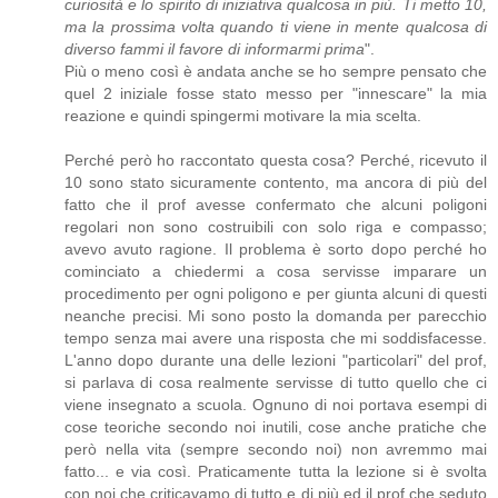
curiosità e lo spirito di iniziativa qualcosa in più. Ti metto 10,
ma la prossima volta quando ti viene in mente qualcosa di
diverso fammi il favore di informarmi prima
".
Più o meno così è andata anche se ho sempre pensato che
quel 2 iniziale fosse stato messo per "innescare" la mia
reazione e quindi spingermi motivare la mia scelta.
Perché però ho raccontato questa cosa? Perché, ricevuto il
10 sono stato sicuramente contento, ma ancora di più del
fatto che il prof avesse confermato che alcuni poligoni
regolari non sono costruibili con solo riga e compasso;
avevo avuto ragione. Il problema è sorto dopo perché ho
cominciato a chiedermi a cosa servisse imparare un
procedimento per ogni poligono e per giunta alcuni di questi
neanche precisi. Mi sono posto la domanda per parecchio
tempo senza mai avere una risposta che mi soddisfacesse.
L'anno dopo durante una delle lezioni "particolari" del prof,
si parlava di cosa realmente servisse di tutto quello che ci
viene insegnato a scuola. Ognuno di noi portava esempi di
cose teoriche secondo noi inutili, cose anche pratiche che
però nella vita (sempre secondo noi) non avremmo mai
fatto... e via così. Praticamente tutta la lezione si è svolta
con noi che criticavamo di tutto e di più ed il prof che seduto