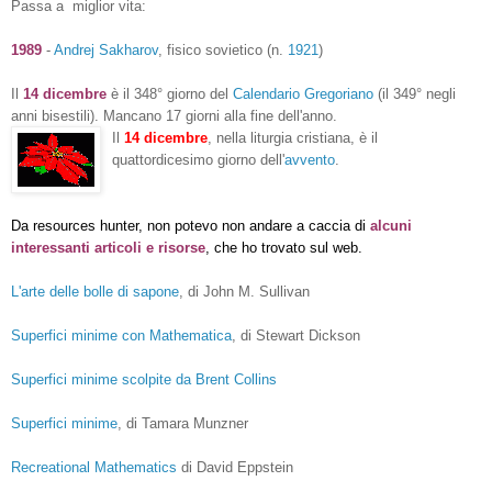
Passa a miglior vita:
1989
-
Andrej Sakharov
, fisico sovietico (n.
1921
)
Il
14 dicembre
è il 348° giorno del
Calendario Gregoriano
(il 349° negli
anni bisestili). Mancano 17 giorni alla fine dell'anno.
Il
14 dicembre
, nella liturgia cristiana, è il
quattordicesimo giorno dell'
avvento
.
Da
resources
hunter
, non potevo non andare a caccia di
alcuni
interessanti articoli e risorse
,
che ho trovato sul web.
L'arte delle bolle di sapone
,
di John M. Sullivan
Superfici minime con Mathematica
,
di Stewart Dickson
Superfici minime scolpite da Brent Collins
Superfici minime
,
di Tamara Munzner
Recreational Mathematics
di David Eppstein