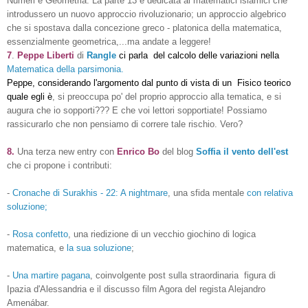
Numeri e Geometria. La parte 13 è dedicata ai matematici islamici che
introdussero un nuovo approccio rivoluzionario; un approccio algebrico
che si spostava dalla concezione greco - platonica della matematica,
essenzialmente geometrica,...ma andate a leggere!
7
.
Peppe Liberti
di
Rangle
ci parla del calcolo delle variazioni nella
Matematica della parsimonia.
Peppe, considerando l'argomento dal punto di vista
di un Fisico teorico
quale egli è
, si preoccupa po' del proprio approccio alla tematica, e si
augura che io sopporti??? E che voi lettori sopportiate! Possiamo
rassicurarlo che non pensiamo di correre tale rischio. Vero?
8.
Una terza new entry con
Enrico Bo
del blog
Soffia il vento dell'est
che ci propone i contributi:
-
Cronache di Surakhis - 22: A nightmare
, una sfida mentale
con relativa
soluzione;
-
Rosa confetto
,
una riedizione di un vecchio giochino di logica
matematica, e
la sua
soluzione
;
-
Una martire pagana
, coinvolgente post
sulla straordinaria figura di
Ipazia d'Alessandria e il
discusso film Agora del regista Alejandro
Amenábar.