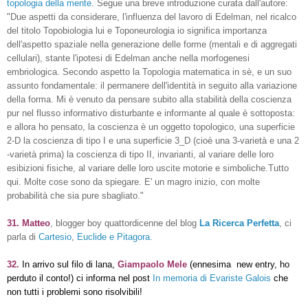
topologia della mente
. Segue una breve introduzione curata dall'autore:
"Due aspetti da considerare, l'influenza del lavoro di Edelman, nel ricalco
del titolo Topobiologia lui e Toponeurologia io significa importanza
dell'aspetto spaziale nella generazione delle forme (mentali e di aggregati
cellulari), stante l'ipotesi di Edelman anche nella morfogenesi
embriologica. Secondo aspetto la Topologia matematica in sè, e un suo
assunto fondamentale: il permanere dell'identità in seguito alla variazione
della forma. Mi è venuto da pensare subito alla stabilità della coscienza
pur nel flusso informativo disturbante e informante al quale è sottoposta:
e allora ho pensato, la coscienza è un oggetto topologico, una superficie
2-D la coscienza di tipo I e una superficie 3_D (cioè una 3-varietà e una 2
-varietà prima) la coscienza di tipo II, invarianti, al variare delle loro
esibizioni fisiche, al variare delle loro uscite motorie e simboliche.Tutto
qui. Molte cose sono da spiegare. E' un magro inizio, con molte
probabilità che sia pure sbagliato."
31. Matteo
, blogger boy quattordicenne del blog
La Ricerca Perfetta
, ci
parla di
Cartesio
,
Euclide e Pitagora.
32.
In arrivo sul filo di lana,
Giampaolo Mele
(ennesima new entry, ho
perduto il conto!) ci informa nel post
In memoria di Evariste Galois
che
non tutti i problemi sono risolvibili!