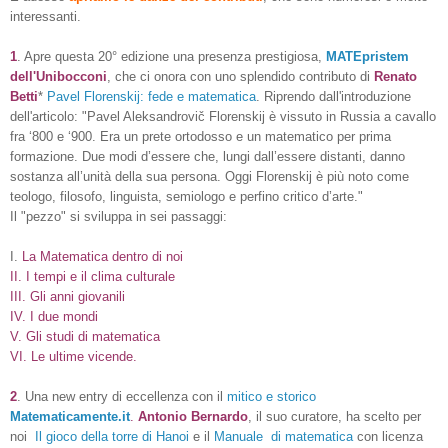
interessanti.
1
. Apre questa 20° edizione una presenza prestigiosa,
MATEpristem
dell'Unibocconi
, che ci onora con uno splendido contributo di
Renato
Betti
*
Pavel Florenskij: fede e matematica
.
Riprendo dall'introduzione
dell'articolo: "Pavel Aleksandrovič Florenskij è vissuto in Russia a cavallo
fra ‘800 e ‘900. Era un prete ortodosso e un matematico per prima
formazione. Due modi d’essere che, lungi dall’essere distanti, danno
sostanza all’unità della sua persona.
Oggi Florenskij è più noto come
teologo, filosofo, linguista, semiologo e perfino critico d’arte."
Il "pezzo" si sviluppa in sei passaggi:
I.
La Matematica dentro di noi
II. I tempi e il clima culturale
III. Gli anni giovanili
IV. I due mondi
V. Gli studi di matematica
VI. Le ultime vicende.
2
. Una new entry di eccellenza con il
mitico e storico
Matematicamente.it
.
Antonio Bernardo
, il suo curatore, ha scelto per
noi
Il gioco della torre di Hanoi
e il
Manuale di matematica
con licenza