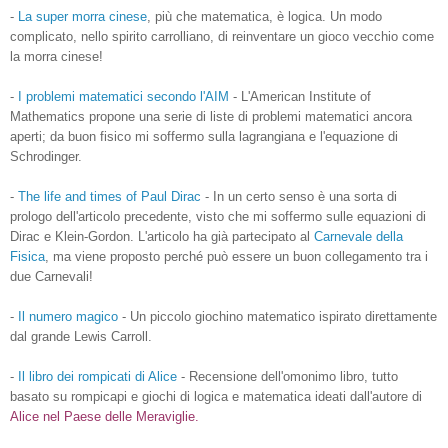
-
La super morra cinese
, più che matematica, è logica. Un modo
complicato, nello spirito carrolliano, di reinventare un gioco vecchio come
la morra cinese!
-
I problemi matematici secondo l'AIM
- L'American Institute of
Mathematics propone una serie di liste di problemi matematici ancora
aperti; da buon fisico mi soffermo sulla lagrangiana e l'equazione di
Schrodinger.
-
The life and times of Paul Dirac
- In un certo senso è una sorta di
prologo dell'articolo precedente, visto che mi soffermo sulle equazioni di
Dirac e Klein-Gordon. L'articolo ha già partecipato al
Carnevale della
Fisica
, ma viene proposto perché può essere un buon collegamento tra i
due Carnevali!
-
Il numero magico
- Un piccolo giochino matematico ispirato direttamente
dal grande Lewis Carroll.
-
Il libro dei rompicati di Alice
- Recensione dell'omonimo libro, tutto
basato su rompicapi e giochi di logica e matematica ideati dall'autore di
Alice nel Paese delle Meraviglie.