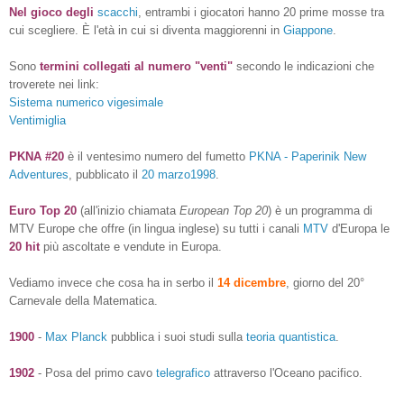
Nel gioco degli
scacchi
, entrambi i giocatori hanno 20 prime mosse tra
cui scegliere. È l'età in cui si diventa maggiorenni in
Giappone
.
Sono
termini collegati al numero "venti"
secondo le indicazioni che
troverete nei link:
Sistema numerico vigesimale
Ventimiglia
PKNA #20
è il ventesimo numero del fumetto
PKNA - Paperinik New
Adventures
, pubblicato il
20 marzo
1998
.
Euro Top 20
(all'inizio chiamata
European Top 20
) è un programma di
MTV Europe che offre (in lingua inglese) su tutti i canali
MTV
d'Europa le
20 hit
più ascoltate e vendute in Europa.
Vediamo invece che cosa ha in serbo il
14 dicembre
, giorno del 20°
Carnevale della Matematica.
1900
-
Max Planck
pubblica i suoi studi sulla
teoria quantistica
.
1902
- Posa del primo cavo
telegrafico
attraverso l'
Oceano pacifico
.