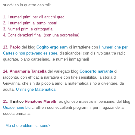
suddviso in quattro capitoli:
1. I numeri primi per gli antichi greci
2. I numeri primi ai tempi nostri
3. Numeri primi e crittografia
4. Considerazioni finali (con una sorpresina)
13. Paolo
del blog
Cogito ergo sum
ci intrattiene con
I numeri che per
Cartesio non potevano esistere
, districandosi con disinvoltura tra radici
quadrate, piano cartesiano...e numeri immaginari!
14. Annamaria Tanzella
del variegato blog
Concerto narrante
ci
racconta, con
efficacia narrativa e con
fine sensibilità, la storia di
Giovanna, che sin da piccola amò la matematica sino a diventare, da
adulta,
Un'insigne Matematica
.
15.
Il mitico
Renatone Murelli
, ex glorioso maestro in pensione, del blog
Quadernone blu
ci offre i suoi eccellenti programmi per i ragazzi della
scuola primaria:
-
Ma che problemi ci sono?