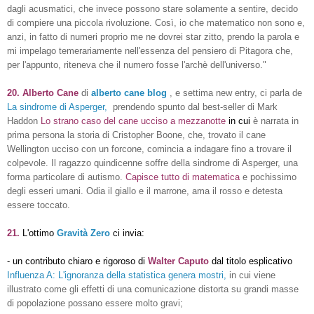
dagli acusmatici, che invece possono stare solamente a sentire, decido
di compiere una piccola rivoluzione. Così, io che matematico non sono e,
anzi, in fatto di numeri proprio me ne dovrei star zitto, prendo la parola e
mi impelago temerariamente nell'essenza del pensiero di Pitagora che,
per l'appunto, riteneva che il numero fosse l'archè dell'universo."
20.
Alberto Cane
di
alberto cane blog
, e settima new entry, ci parla de
La sindrome di Asperger,
prendendo spunto dal best-seller di Mark
Haddon
Lo strano caso del cane ucciso a mezzanotte
in cui
è narrata in
prima persona la storia di Cristopher Boone, che, trovato il cane
Wellington ucciso con un forcone, comincia a indagare fino a trovare il
colpevole. Il ragazzo quindicenne soffre della sindrome di Asperger, una
forma particolare di autismo.
Capisce tutto di matematica
e pochissimo
degli esseri umani. Odia il giallo e il marrone, ama il rosso e detesta
essere toccato.
21.
L'ottimo
Gravità
Zero
ci invia:
- un contributo chiaro e rigoroso di
Walter Caputo
dal titolo esplicativo
Influenza A: L'ignoranza della statistica genera mostri,
in cui viene
illustrato come
gli effetti di una comunicazione distorta su grandi masse
di popolazione possano essere molto gravi;