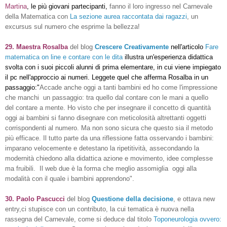
Martina
, le più giovani partecipanti,
fanno il loro ingresso nel Carnevale
della Matematica con
La sezione aurea raccontata dai ragazzi
, un
excursus sul numero che esprime la bellezza!
29. Maestra Rosalba
del blog
Crescere Creativamente
nell'articolo
Fare
matematica on line e contare con le dita
illustra un'esperienza didattica
svolta con i suoi piccoli alunni di prima elementare, in cui viene impiegato
il pc nell'approccio ai numeri. Leggete quel che afferma Rosalba in un
passaggio:"
Accade anche oggi a tanti bambini ed ho come l'impressione
che manchi un passaggio: tra quello dal contare con le mani a quello
del contare a mente. Ho visto che per insegnare il concetto di quantità
oggi ai bambini si fanno disegnare con meticolosità altrettanti oggetti
corrispondenti al numero. Ma non sono sicura che questo sia il metodo
più efficace. Il tutto parte da una riflessione fatta osservando i bambini:
imparano velocemente e detestano la ripetitività, assecondando la
modernità chiedono alla didattica azione e movimento, idee complesse
ma fruibili. Il web due è la forma che meglio assomiglia oggi alla
modalità con il quale i bambini apprendono".
30. Paolo Pascucci
del blog
Questione della decisione
, e ottava new
entry,ci stupisce con un contributo, la cui tematica è nuova nella
rassegna del Carnevale, come si deduce dal titolo
Toponeurologia ovvero: