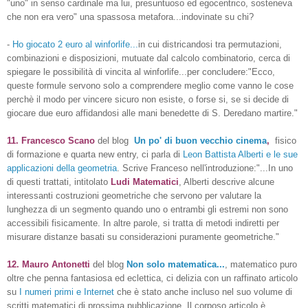
"uno" in senso cardinale ma lui, presuntuoso ed egocentrico, sosteneva
che non era vero"
una spassosa metafora...indovinate su chi?
-
Ho giocato 2 euro al winforlife...
in cui districandosi tra permutazioni,
combinazioni e disposizioni, mutuate dal calcolo combinatorio, cerca di
spiegare le possibilità di vincita al winforlife...per concludere:"
Ecco,
queste formule servono solo a comprendere meglio come vanno le cose
perchè il modo per vincere sicuro non esiste, o forse si, se si decide di
giocare due euro affidandosi alle mani benedette di S. Deredano martire."
11.
Francesco
Scano
del blog
Un po' di buon vecchio cinema
,
fisico
di formazione e quarta new entry, ci parla di
Leon Battista Alberti e le sue
applicazioni della geometria
. Scrive Franceso nell'introduzione:"...In uno
di questi trattati, intitolato
Ludi Matematici
, Alberti descrive alcune
interessanti costruzioni geometriche che servono per valutare la
lunghezza di un segmento quando uno o entrambi gli estremi non sono
accessibili fisicamente. In altre parole, si tratta di metodi indiretti per
misurare distanze basati su considerazioni puramente geometriche."
12. Mauro Antonetti
del blog
Non solo matematica...
, matematico puro
oltre che penna fantasiosa ed eclettica, ci delizia con un raffinato articolo
su
I numeri primi e Internet
che è stato anche incluso nel suo volume di
scritti matematici di prossima pubblicazione. Il corposo articolo è