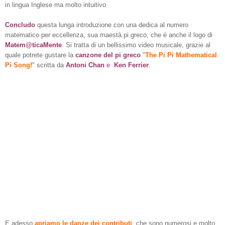
in lingua Inglese ma molto intuitivo.
Concludo
questa lunga introduzione con una dedica al numero
matematico per eccellenza, sua maestà pi greco, che è anche il logo di
Matem@ticaMente
. Si tratta di un bellissimo video musicale, grazie al
quale potrete gustare la
canzone del pi greco
"
The Pi Pi Mathematical
Pi Song!
" scritta da
Antoni Chan
e
Ken Ferrier
.
E adesso
apriamo le danze dei contribut
i
, che sono numerosi e molto