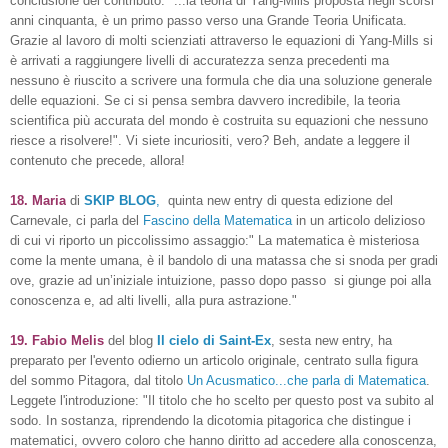
conclusione del contributo:" ...
la teoria di Yang-Mills proposta negli scorsi
anni cinquanta, è un primo passo verso una Grande Teoria Unificata.
Grazie al lavoro di molti scienziati attraverso le equazioni di Yang-Mills si
è arrivati a raggiungere livelli di accuratezza senza precedenti ma
nessuno è riuscito a scrivere una formula che dia una soluzione generale
delle equazioni. Se ci si pensa sembra davvero incredibile, la teoria
scientifica più accurata del mondo è costruita su equazioni che nessuno
riesce a risolvere!
". Vi siete incuriositi, vero? Beh, andate a leggere il
contenuto che precede, allora!
18. Maria
di
SKIP BLOG
,
quinta new entry di questa edizione del
Carnevale, ci parla del
Fascino della Matematica
in un articolo delizioso
di cui vi riporto un piccolissimo assaggio:" La matematica è misteriosa
come la mente umana, è il bandolo di una matassa che si snoda per gradi
ove, grazie ad un’iniziale intuizione, passo dopo passo si giunge poi alla
conoscenza e, ad alti livelli, alla pura astrazione."
19. Fabio Melis
del blog
Il cielo di Saint-Ex
, sesta new entry, ha
preparato per l'evento odierno un articolo originale, centrato sulla figura
del sommo Pitagora, dal titolo
Un Acusmatico...che parla di Matematica
.
Leggete l'introduzione: "Il titolo che ho scelto per questo post va subito al
sodo. In sostanza, riprendendo la dicotomia pitagorica che distingue i
matematici, ovvero coloro che hanno diritto ad accedere alla conoscenza,