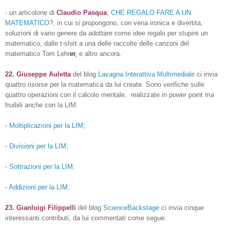
-
un articolone di
Claudio Pasqua
,
CHE REGALO FARE A UN
MATEMATICO
?, in cui si propongono, con vena ironica e divertita,
soluzioni di vario genere da adottare come idee regalo per stupire un
matematico, dalle t-shirt a una delle
raccolte delle canzoni del
matematico Tom Lehr
er,
e altro ancora.
22. Giuseppe Auletta
del blog
Lavagna Interattiva Multimediale
ci invia
quattro risorse per la matematica da lui create. Sono verifiche sulle
quattro operazioni con il calcolo mentale, realizzate in power point ma
fruibili anche con la LIM:
-
Moltiplicazioni per la LIM
;
-
Divisioni per la LIM;
-
Sottrazioni per la LIM;
-
Addizioni per la LIM
.
23. Gianluigi Filippell
i
del blog
ScienceBackstage
ci invia cinque
interessanti contributi, da lui commentati come segue: