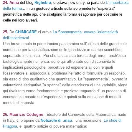
24. Anna
del blog
Righeblu
, e ottava new entry, ci parla de
L' importanza
della forma.
.. in un gustoso articolo sulla sorprendente "sapienza"
geometrica delle api, che scelgono la forma esagonale per costruire le
celle nei loro alveari.
25.
Da
CHIMICARE
ci arriva
La Spannometria: ovvero l'orientatività
dell'esperienza!
Una breve e solo in parte ironica panoramica sull'utilizzo delle grandezze
numeriche per la quantificazione delle grandezze in campo scientifico,
soprattutto in chimica. Più che la classica teroria degli errori, anch'essa
tautologicamente numerica, sono qui affrontate con discorsività le
implicazioni psicologiche, percettive ed esperienziali con le quali
l'osservatore si approccia al problema nell'atto di formulare un responso,
sia esso di tipo qualitativo che quantitativo. La "spannometria", ovvero la
valutazione estimativa "a spanne" della grandezza di una variabile, viene
qui rivalutata come fondamentale e prezioso traguardo di un processo di
conoscenza basato sull'esperienza e quindi sulla creazione di modelli
mentali di risposta.
26.
Maurizio Codogno
, l'ideatore del Carnevale della Matematica made
in Italy, ci propone da
Notiziole di .mau
.
una recensione,
Le sfide di
Pitagora
, e quattro notizie di povera matematica: