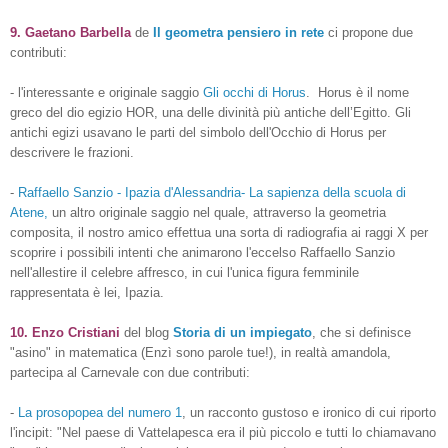
9.
Gaetano Barbella
de
Il geometra pensiero in rete
ci propone due
contributi:
- l'interessante e originale saggio
Gli occhi di Horus
. Horus è il nome
greco del dio egizio HOR, una delle divinità più antiche dell’Egitto. Gli
antichi egizi usavano le parti del simbolo dell'Occhio di Horus per
descrivere le frazioni.
-
Raffaello Sanzio - Ipazia d'Alessandria- La sapienza della scuola di
Atene,
un altro originale saggio nel quale, attraverso la geometria
composita, il nostro amico effettua una sorta di radiografia ai raggi X per
scoprire i possibili intenti che animarono l'eccelso Raffaello Sanzio
nell'allestire il celebre affresco, in cui l'unica figura femminile
rappresentata è lei, Ipazia.
10.
Enzo Cristiani
del blog
Storia di un impiegato
, che si definisce
"asino" in matematica (Enzì sono parole tue!), in realtà amandola,
partecipa al Carnevale con due contributi:
-
La prosopopea del numero 1
, un racconto gustoso e ironico di cui riporto
l'incipit:
"
Nel paese di Vattelapesca era il più piccolo e tutti lo chiamavano