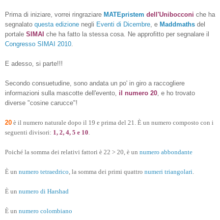
Prima di iniziare, vorrei ringraziare
MATEpristem
dell'Unibocconi
che ha
segnalato
questa edizione
negli
Eventi di Dicembre
, e
Maddmaths
del
portale
SIMAI
che ha fatto la stessa cosa. Ne approfitto per segnalare il
Congresso SIMAI 2010
.
E adesso, si parte!!!
Secondo consuetudine, sono andata un po' in giro a raccogliere
informazioni sulla mascotte dell'evento,
il numero 20
, e ho trovato
diverse "cosine carucce"!
20
è il numero naturale dopo il 19 e prima del 21. È un numero composto con i
seguenti divisori:
1, 2, 4, 5 e 10
.
Poiché la somma dei relativi fattori è 22 > 20, è un
numero abbondante
È un
numero tetraedrico
, la somma dei primi quattro
numeri triangolari
.
È un
numero di Harshad
È un
numero colombiano