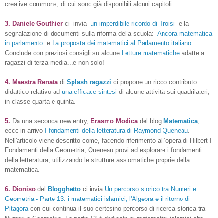
creative
commons
, di cui sono già disponibili alcuni capitoli.
3.
Daniele Gouthier
ci invia
un imperdibile ricordo di Troisi
e la
segnalazione di documenti sulla riforma della scuola:
Ancora matematica
in parlamento
e
La proposta dei matematici al Parlamento italiano
.
Conclude con preziosi consigli su alcune
Letture matematiche
adatte a
ragazzi di terza media...e non solo!
4.
Maestra Renata
di
Splash ragazzi
ci propone un ricco contributo
didattico relativo ad
una efficace sintesi
di alcune attività sui quadrilateri,
in classe quarta e quinta.
5.
Da una seconda new entry,
Erasmo Modica
del blog
Matematica
,
ecco in arrivo
I fondamenti della letteratura di Raymond Queneau
.
Nell'articolo viene descritto come, facendo riferimento all’opera di Hilbert I
Fondamenti della Geometria, Queneau provi ad esplorare i fondamenti
della letteratura, utilizzando le strutture assiomatiche proprie della
matematica.
6.
Dioniso
del
Blogghetto
ci invia
Un percorso storico tra Numeri e
Geometria - Parte 13: i matematici islamici, l'Algebra e il ritorno di
Pitagora
con cui continua il suo certosino percorso di ricerca storica tra