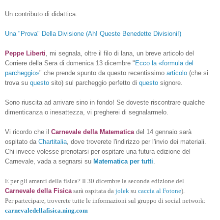
Un contributo di didattica:
Una "Prova" Della Divisione (Ah! Queste Benedette Divisioni!)
Peppe Liberti
, mi segnala, oltre il filo di lana,
un breve articolo del
Corriere della Sera di domenica 13 dicembre "
Ecco la «formula del
parcheggio»
" che prende spunto da questo recentissimo
articolo
(che si
trova su
questo
sito) sul parcheggio perfetto di
questo
signore.
Sono riuscita ad arrivare sino in fondo! Se doveste riscontrare qualche
dimenticanza o inesattezza, vi pregherei di segnalarmelo.
Vi ricordo che il
Carnevale della Matematica
del 14 gennaio sarà
ospitato da
Chartitalia
, dove troverete l'indirizzo per l'invio dei materiali.
Chi invece volesse prenotarsi per ospitare una futura edizione del
Carnevale, vada a segnarsi su
Matematica per tutti
.
E per gli amanti della fisica? Il 30 dicembre la seconda edizione del
Carnevale della Fisica
sarà ospitata da
jolek
su
caccia al Fotone
).
Per partecipare, troverete tutte le informazioni sul gruppo di social network:
carnevaledellafisica.ning.com