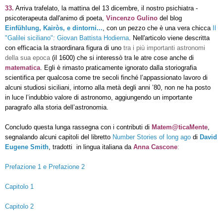
33.
Arriva trafelato, la mattina del 13 dicembre, il nostro psichiatra -
psicoterapeuta dall'animo di poeta,
Vincenzo Gulino
del blog
Einfühlung, Kairòs, e dintorni...
, con un pezzo che è una vera chicca
Il
"Galilei siciliano": Giovan Battista Hodierna
. N
ell'articolo viene descritta
con efficacia la straordinara figura di uno
tra i più importanti astronomi
della sua epoca
(il 1600) che si
interessò tra le atre cose anche di
matematica
. Egli è rimasto praticamente ignorato dalla storiografia
scientifica per qualcosa come tre secoli finché l’appassionato lavoro di
alcuni studiosi siciliani, intorno alla metà degli anni ’80, non ne ha posto
in luce l’indubbio valore di astronomo, aggiungendo un importante
paragrafo alla storia dell’astronomia.
Concludo questa lunga rassegna con i contributi di
Matem@ticaMente
,
segnalando alcuni capitoli del libretto
Number Stories of long ago
di
David
Eugene Smith
, tradotti
in lingua italiana
da
Anna Cascone
:
Prefazione 1 e Prefazione 2
Capitolo 1
Capitolo 2