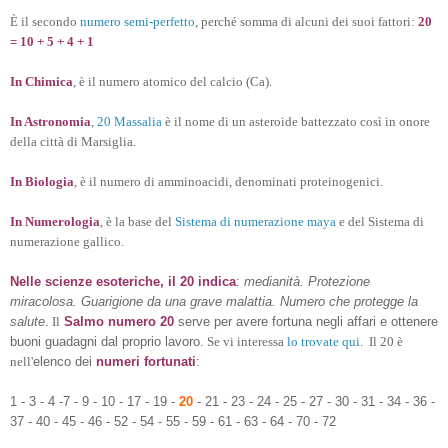
È il secondo
numero semi-perfetto
, perché somma di alcuni dei suoi fattori:
20
= 10 + 5 + 4 + 1
In Chimica
, è il numero atomico del
calcio
(Ca).
In Astronomia
,
20 Massalia
è il nome di un asteroide battezzato così in onore
della città di Marsiglia.
In Biologia
, è il numero di amminoacidi, denominati proteinogenici.
In Numerologia
, è la base del
Sistema di numerazione maya
e del Sistema di
numerazione gallico.
Nelle scienze esoteriche, il 20 indica
:
medianità. Protezione
miracolosa. Guarigione da una grave malattia. Numero che protegge la
salute
.
Il
Salmo numero 20
serve per avere fortuna negli affari e ottenere
buoni guadagni dal proprio lavoro.
Se vi interessa
lo trovate qui
. Il 20 è
nell'
elenco dei
numeri fortunati
:
1 - 3 - 4 -7 - 9 - 10 - 17 - 19 -
20
- 21 - 23 - 24 - 25 - 27 - 30 - 31 - 34 - 36 -
37 - 40 - 45 - 46 - 52 - 54 - 55 - 59 - 61 - 63 - 64 - 70 - 72