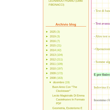
LEONARDO PISANO (Detto
FIBONACCI)
-
Test di bas
-
Test avanza
Archivio blog
►
2025
(3)
-
Altro test 
►
2019
(3)
►
2016
(7)
►
2015
(21)
-
Operazioni
►
2014
(42)
►
2013
(104)
►
2012
(211)
-
Somme alg
►
2011
(109)
►
2010
(197)
►
2009
(172)
E per finire
▼
2008
(163)
▼
dicembre
(19)
Indovina il 
Buon Anno Con "The
Clocktower"
Lectio Magistralis Di Emma
Castelnuovo In Formato
Insomma c'è 
PDF
Geometria, Esoterismo E