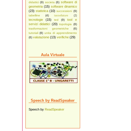
software di
didattici
(9)
societa
(6)
geometria
(15)
software dinamico
(23)
statistica
(10)
successioni
(9)
tabelline
(4)
tassellature
(2)
tecnologie
(15)
tool e
ted
(9)
servizi didattici
(20)
topologia
(8)
trasformazioni geometriche
(6)
tutoriali
(8)
unita di apprendimento
valutazione
(13)
verifiche
(29)
(6)
Aula Virtuale
Speech by ReadSpeaker
Speech by
ReadSpeaker