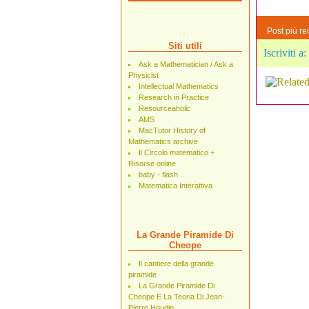
Post più re
Siti utili
Iscriviti a:
Ask a Mathematician / Ask a
Physicist
Intellectual Mathematics
Research in Practice
Resourceaholic
AMS
MacTutor History of
Mathematics archive
Il Circolo matematico +
Risorse online
baby - flash
Matematica Interattiva
La Grande Piramide Di
Cheope
Il cantiere della grande
piramide
La Grande Piramide Di
Cheope E La Teoria Di Jean-
Pierre Houdin