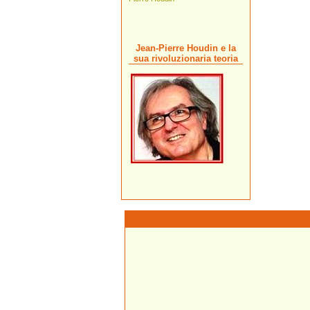
Jean-Pierre Houdin e la
sua rivoluzionaria teoria