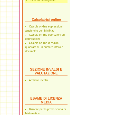
Web something else
Calcolatrici online
Calcola on-line espressioni
algebriche con MiniMath
Calcola on-line operazioni ed
espressioni
Calcola on-line la radice
quadrata di un numero intero o
decimale
SEZIONE INVALSI E
VALUTAZIONE
Archivio Invalsi
ESAME DI LICENZA
MEDIA
Risorse per la prova scritta di
Matematica