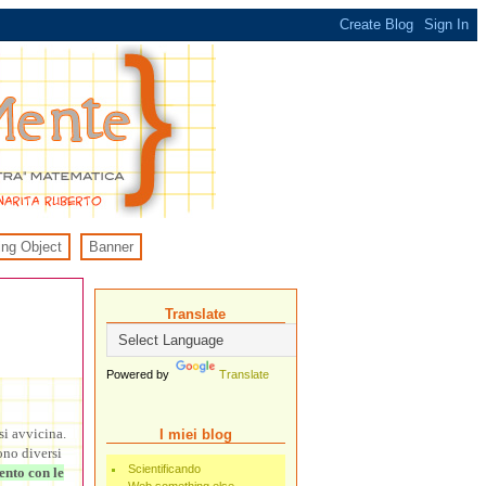
ing Object
Banner
Translate
Powered by
Translate
si avvicina.
I miei blog
ono diversi
Scientificando
ento con le