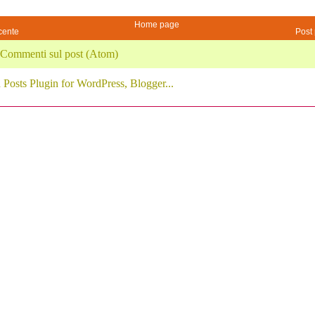
Home page
cente
Post 
Commenti sul post (Atom)