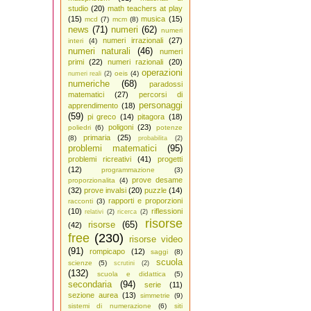
studio
(20)
math teachers at play
(15)
musica
(15)
mcd
(7)
mcm
(8)
news
(71)
numeri
(62)
numeri
numeri irrazionali
(27)
interi
(4)
numeri naturali
(46)
numeri
primi
(22)
numeri razionali
(20)
operazioni
oeis
(4)
numeri reali
(2)
numeriche
(68)
paradossi
matematici
(27)
percorsi di
personaggi
apprendimento
(18)
(59)
pi greco
(14)
pitagora
(18)
poligoni
(23)
poliedri
(6)
potenze
primaria
(25)
(8)
probabilita
(2)
problemi matematici
(95)
problemi ricreativi
(41)
progetti
(12)
programmazione
(3)
prove desame
proporzionalita
(4)
(32)
prove invalsi
(20)
puzzle
(14)
rapporti e proporzioni
racconti
(3)
(10)
riflessioni
relativi
(2)
ricerca
(2)
risorse
risorse
(65)
(42)
free
(230)
risorse video
(91)
rompicapo
(12)
saggi
(8)
scuola
scienze
(5)
scrutini
(2)
(132)
scuola e didattica
(5)
secondaria
(94)
serie
(11)
sezione aurea
(13)
simmetrie
(9)
sistemi di numerazione
(6)
siti