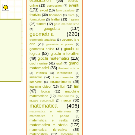
esercitazioni
(66)
esercizi
eventi
online
(13)
espressioni
(7)
(173)
excel
(10)
fattorizzazione
(2)
festivita
(30)
fibonacci
(9)
fisica
(2)
frattali
(13)
frazioni
formazione
(3)
(25)
fumetti
(12)
gare matematiche
geogebra
(137)
(6)
geometria
(220)
geometria e
geometria analitica
(3)
arte
(20)
geometria e poesia
(2)
giochi di
geometria solida
(31)
logica
(52)
giochi interattivi
(49)
giochi matematici
(116)
grandi
giochi online
(41)
grafi
(7)
matematici
(86)
illusioni ottiche
(3)
infanzia
(4)
informatica
(8)
iniziative
(24)
insegnamento
(9)
intrattenimento
(25)
interviste
(4)
lim
learning object
(13)
libri
(18)
(47)
logica
(11)
macchine
matematiche
(12)
maddmaths
(9)
marco
(30)
mappe concettuali
(2)
matematica
(406)
matematica e letteratura
(3)
matematica e poesia
(8)
matematica e realta
(20)
matematica e storia
(172)
matematica ricreativa
(38)
matepristem
(31)
materiali di