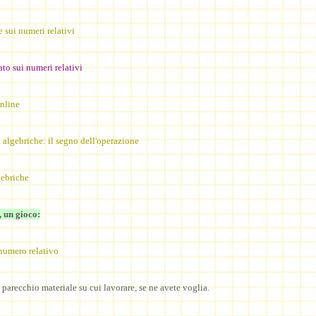
e sui numeri relativi
to sui numeri relativi
online
 algebriche: il segno dell'operazione
ebriche
, un gioco:
numero relativo
parecchio materiale su cui lavorare, se ne avete voglia.