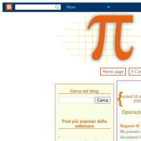
Home page
Il Ca
Cerca nel blog
martedì 16 
200
Operazio
Post più popolari della
Ragazzi di 
settimana
Ho pensato a
documenti da