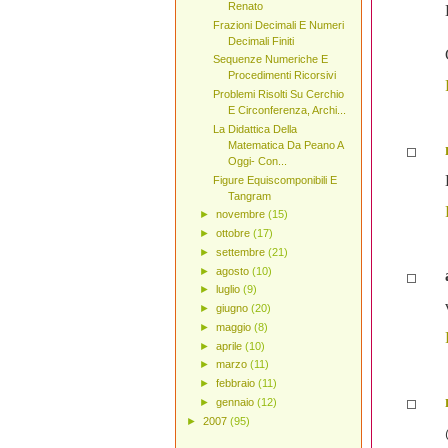
Renato
Frazioni Decimali E Numeri
Decimali Finiti
Sequenze Numeriche E
Procedimenti Ricorsivi
Problemi Risolti Su Cerchio
E Circonferenza, Archi...
La Didattica Della
Matematica Da Peano A
Oggi- Con...
Figure Equiscomponibili E
Tangram
►
novembre
(15)
►
ottobre
(17)
►
settembre
(21)
►
agosto
(10)
►
luglio
(9)
►
giugno
(20)
►
maggio
(8)
►
aprile
(10)
►
marzo
(11)
►
febbraio
(11)
►
gennaio
(12)
►
2007
(95)