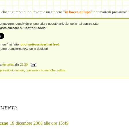
a che augurarvi buon lavoro e un sincero
"in bocca al lupo"
per martedì prossimo!
promuovere, condividere, segnalare questo articolo, se lo hai apprezzato.
asta cliccare sui bottoni social
.
non l'hai fatto,
puoi sottoscriverti ai feed
empre aggiornato/a, se lo desideri.
da
Annarita
alle
22:30
pressioni
,
numeri
,
operazioni numeriche
,
relativi
MENTI:
ozne
19 dicembre 2008 alle ore 15:49