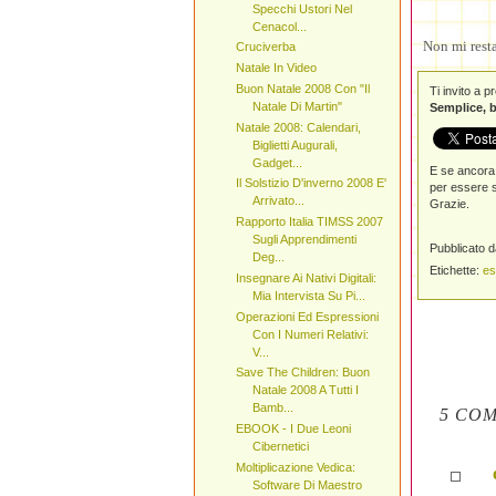
Specchi Ustori Nel
Cenacol...
Non mi rest
Cruciverba
Natale In Video
Buon Natale 2008 Con "Il
Ti invito a 
Natale Di Martin"
Semplice, b
Natale 2008: Calendari,
Biglietti Augurali,
Gadget...
E se ancora 
Il Solstizio D'inverno 2008 E'
per essere s
Arrivato...
Grazie.
Rapporto Italia TIMSS 2007
Sugli Apprendimenti
Pubblicato 
Deg...
Etichette:
es
Insegnare Ai Nativi Digitali:
Mia Intervista Su Pi...
Operazioni Ed Espressioni
Con I Numeri Relativi:
V...
Save The Children: Buon
Natale 2008 A Tutti I
Bamb...
5 COM
EBOOK - I Due Leoni
Cibernetici
Moltiplicazione Vedica:
Software Di Maestro