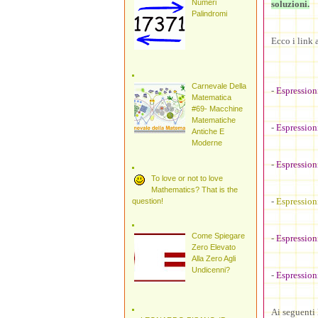
Numeri
soluzioni.
Palindromi
Ecco i link 
Carnevale Della
-
Espression
Matematica
#69- Macchine
Matematiche
-
Espression
Antiche E
Moderne
-
Espressioni
To love or not to love
Mathematics? That is the
-
Espression
question!
Come Spiegare
-
Espression
Zero Elevato
Alla Zero Agli
Undicenni?
-
Espressioni
Ai seguenti 