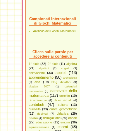
Campionati Internazionali
di Giochi Matematici
Archivio dei Giochi Matematici
Clicca sulle parole per
accedere ai contenuti
1° ciclo
(32)
2° ciclo
(11)
algebra
(21)
angoli
(3)
algoritmi
(2)
applet
(113)
animazione
(33)
apprendimento
(50)
archeologia
arte
(19)
blog didattici
(9)
(1)
calendari
blogday 2007
(1)
carnevale della
matematici
(5)
matematica
(117)
cerchio
(10)
circonferenza
(4)
classi virtuali
(4)
contributi
(47)
cultura
(13)
curiosita
(33)
curve geometriche
(13)
didattica
(29)
decimali
(7)
divulgazione
(30)
ebook
disabili
(4)
(27)
educazione
(19)
enigmi
(36)
esami
(48)
equiestensione
(4)