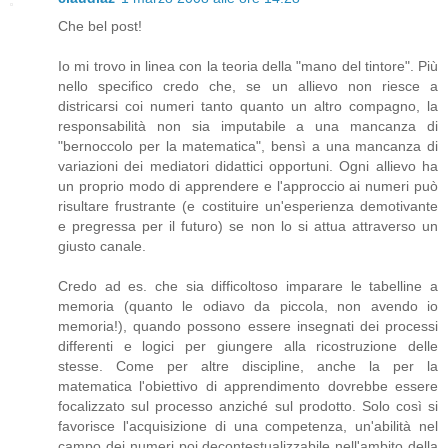
Che bel post!
Io mi trovo in linea con la teoria della "mano del tintore". Più
nello specifico credo che, se un allievo non riesce a
districarsi coi numeri tanto quanto un altro compagno, la
responsabilità non sia imputabile a una mancanza di
"bernoccolo per la matematica", bensì a una mancanza di
variazioni dei mediatori didattici opportuni. Ogni allievo ha
un proprio modo di apprendere e l'approccio ai numeri può
risultare frustrante (e costituire un'esperienza demotivante
e pregressa per il futuro) se non lo si attua attraverso un
giusto canale.
Credo ad es. che sia difficoltoso imparare le tabelline a
memoria (quanto le odiavo da piccola, non avendo io
memoria!), quando possono essere insegnati dei processi
differenti e logici per giungere alla ricostruzione delle
stesse. Come per altre discipline, anche la per la
matematica l'obiettivo di apprendimento dovrebbe essere
focalizzato sul processo anziché sul prodotto. Solo così si
favorisce l'acquisizione di una competenza, un'abilità nel
campo dei numeri poi decontestualizzabile nell'ambito della