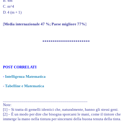
B. 4m
C. m^4
D. 4 (m + 1)
[
Media internazionale 47 %; Paese migliore 77%
]
***********************
POST CORRELATI
-
Intelligenza Matematica
-
Tabelline e Matematica
_________________________________________
Note:
[1] – Si tratta di gemelli identici che, naturalmente, hanno gli stessi geni.
[2] – È un modo per dire che bisogna sporcarsi le mani, come il tintore che
immerge la mano nella tintura per sincerarsi della buona tenuta della tinta.