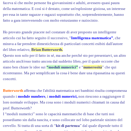
faceva sì che molte persone fra giovanissimi e adulti, avessero quasi paura
della matematica. E così si è destato, come un'esplosione gioiosa, un interesse
per essa in tante ragazze e ragazzi soprattutto che, sorprendentemente, hanno
fatto a gara intervenendo con molto entusiasmo e raziocinio.
Ho provato grande piacere nel costatare di aver proposto un intelligente
articolo cui ha fatto seguito il successivo, “
Intelligenza matematica”
, che
mirava a far prendere dimestichezza di particolari concetti esibiti dall'autore
del libro relativo,
Brian Butterworth.
Questo non solo per il fatto in sé, ma anche perché sto per presentarvi, un altro
articolo anch'esso tratto ancora dal suddetto libro, per il quale occorre che
siano ben chiare le idee sui
“moduli numerici”
e “
numerosità
” che qui
ricorreranno. Ma per semplificare la cosa è bene dare una ripassatina su questi
concetti.
Butterworth
afferma che l'abilità matematica nei bambini risulta compromessa
quando i
module numbers
, i
moduli numerici,
non riescono a raggiungere il
loro normale sviluppo. Ma cosa sono i moduli numerici chiamati in causa dal
prof. Butterworth?
I “moduli numerici” sono le capacità matematiche di base che tutti noi
possediamo sin dalla nascita, e sono collocate nel lobo parietale sinistro del
cervello. Si tratta di una sorta di “
kit di partenza
” dal quale dipende tutto il