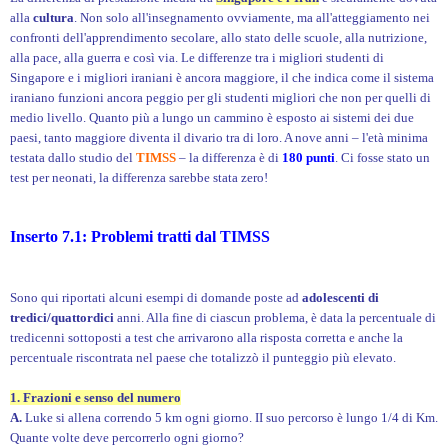
alla
cultura
. Non solo all'insegnamento ovviamente, ma all'atteggiamento nei
confronti dell'apprendimento secolare, allo stato delle scuole, alla nutrizione,
alla pace, alla guerra e così via. Le differenze tra i migliori studenti di
Singapore e i migliori iraniani è ancora maggiore, il che indica come il sistema
iraniano funzioni ancora peggio per gli studenti migliori che non per quelli di
medio livello. Quanto più a lungo un cammino è esposto ai sistemi dei due
paesi, tanto maggiore diventa il divario tra di loro. A nove anni – l'età minima
testata dallo studio del
TIMSS
– la differenza è di
180 punti
. Ci fosse stato un
test per neonati, la differenza sarebbe stata zero!
Inserto 7.1: Problemi tratti dal TIMSS
Sono qui riportati alcuni esempi di domande poste ad
adolescenti di
tredici/quattordici
anni. Alla fine di ciascun problema, è data la percentuale di
tredicenni sottoposti a test che arrivarono alla risposta corretta e anche la
percentuale riscontrata nel paese che totalizzò il punteggio più elevato.
1. Frazioni e senso del numero
A.
Luke si allena correndo 5 km ogni giorno. II suo percorso è lungo 1/4 di Km.
Quante volte deve percorrerlo ogni giorno?