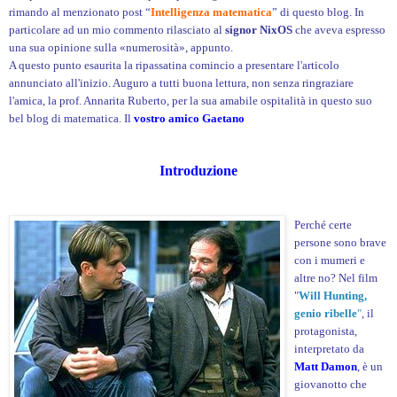
rimando al menzionato post “
Intelligenza matematica
” di questo blog. In
particolare ad un mio commento rilasciato al
signor NixOS
che aveva espresso
una sua opinione sulla «numerosità», appunto.
A questo punto esaurita la ripassatina comincio a presentare l'articolo
annunciato all'inizio. Auguro a tutti buona lettura, non senza ringraziare
l'amica, la prof. Annarita Ruberto, per la sua amabile ospitalità in questo suo
bel blog di matematica. Il
vostro amico Gaetano
Introduzione
Perché certe
persone sono brave
con i mumeri e
altre no? Nel film
"
Will Hunting,
genio ribelle
"
, il
protagonista,
interpretato da
Matt Damon
, è un
giovanotto che