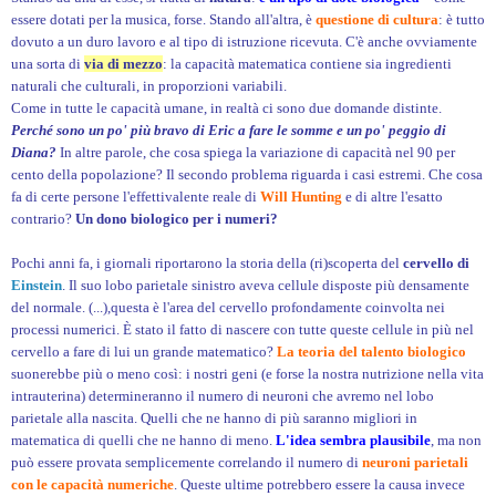
essere dotati per la musica, forse. Stando all'altra, è
questione di cultura
: è tutto
dovuto a un duro lavoro e al tipo di istruzione ricevuta. C'è anche ovviamente
una sorta di
via di mezzo
: la capacità matematica contiene sia ingredienti
naturali che culturali, in proporzioni variabili.
Come in tutte le capacità umane, in realtà ci sono due domande distinte.
Perché sono un po' più bravo di Eric a fare le somme e un po' peggio di
Diana?
In altre parole, che cosa spiega la variazione di capacità nel 90 per
cento della popolazione? Il secondo problema riguarda i casi estremi. Che cosa
fa di certe persone l'effettivalente reale di
Will Hunting
e di altre l'esatto
contrario?
Un dono biologico per i numeri?
Pochi anni fa, i giornali riportarono la storia della (ri)scoperta del
cervello di
Einstein
. Il suo lobo parietale sinistro aveva cellule disposte più densamente
del normale. (...),questa è l'area del cervello profondamente coinvolta nei
processi numerici. È stato il fatto di nascere con tutte queste cellule in più nel
cervello a fare di lui un grande matematico?
La teoria del talento biologico
suonerebbe più o meno così: i nostri geni (e forse la nostra nutrizione nella vita
intrauterina) determineranno il numero di neuroni che avremo nel lobo
parietale alla nascita. Quelli che ne hanno di più saranno migliori in
matematica di quelli che ne hanno di meno.
L'idea sembra plausibile
, ma non
può essere provata semplicemente correlando il numero di
neuroni parietali
con le capacità numeriche
. Queste ultime potrebbero essere la causa invece