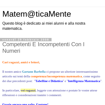
Matem@ticaMente
Questo blog è dedicato ai miei alunni e alla nostra
matematica.
venerdì 29 febbraio 2008
Competenti E Incompetenti Con I
Numeri
Cari ragazzi, amici e lettori,
Il nostro amico
Gaetano Barbella
ci propone un ulteriore interessantissimo
articolo sui temi della
competenza/incompetenza matematica
,
come seguito
dei due precedenti post: "
Tabelline e Didattica
" e "
Intelligenza Matematica
".
In particolare,
voi ragazzi
, leggete con attenzione e postate le vostre attese
riflessioni e considerazioni tramite i commenti.
Grazie ancora una volta, Gaetano!