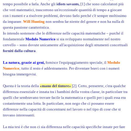
tempo possibile a farla. Anche gli
idiots savants,
[1] che sono calcolatori più
che veri matematici, trascorrono un'eccezionale quantità di tempo a giocare
con i numeri e a risolvere problemi, devono farlo perché c'è sempre moltissimo
da imparare.
Will Hunting
non sembra far niente del genere e non ha nulla di
questa passione caratteristica.
Io intendo sostenere che le differenze nelle capacità matematiche – purché il
fondamentale
Modulo Numerico
si sia sviluppato normalmente nel nostro
cervello – sono dovute unicamente all'acquisizione degli strumenti concettuali
forniti dalla cultura
.
La natura, grazie ai geni,
fornisce l'equipaggiamento speciale, il
Modulo
Numerico
; tutto il resto é addestramento. Per diventare bravi con i numeri
bisogna immergevisi.
Questa è la teoria della
«mano del tintore»
[2]. Certo, penserete, c'era qualche
differenza essenziale e innata tra i bambini della vostra classe, in particolare tra
quelli che sembravano trovare facile la matematica e quelli per i quali essa era
costantemente una lotta. In particolare, non nego che ci possano essere
differenze nella capacità di concentrarsi nel lavoro o nel tipo di cose che si
trovano interessanti.
La mia tesi è che non ci sia differenza nelle capacità specifiche innate per fare