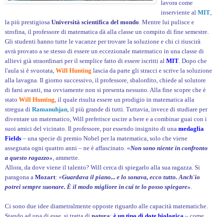
lavora come
inserviente al
MIT
,
la più prestigiosa
Università scientifìca del mondo
. Mentre lui pulisce e
strofina, il professore di matematica dà alla classe un compito di fine semestre.
Gli studenti hanno tutte le vacanze per trovare la soluzione e chi ci riuscirà
avrà provato a se stesso di essere un eccezionale matematico in una classe di
allievi già straordinari per il semplice fatto di essere iscritti al
MIT
. Dopo che
l'aula si è svuotata,
Will Hunting
lascia da parte gli stracci e scrive la soluzione
alla lavagna. Il giorno successivo, il professore, sbalordito, chiede al solutore
di farsi avanti, ma ovviamente non si presenta nessuno. Alla fine scopre che è
stato
Will Hunting
, il quale risulta essere un prodigio in matematica alla
stregua di
Ramanuhjan
, il più grande di tutti. Tuttavia, invece di studiare per
diventare un matematico, Will preferisce uscire a bere e a combinar guai con i
suoi amici del vicinato. Il professore, pur essendo insignito di una
medaglia
Fields
– una specie di premio Nobel per la matematica, solo che viene
assegnata ogni quattro anni – ne è affascinato. «
Non sono niente in confronto
a questo ragazzo»
, ammette.
Allora, da dove viene il talento? Will cerca di spiegarlo alla sua ragazza. Si
paragona a
Mozart
: «
Guardava il piano... e lo sonava, ecco tutto. Anch'io
potrei sempre suonare. È il modo migliore in cui te lo posso spiegare»
.
Ci sono due idee diametralmente opposte riguardo alle capacità matematiche.
Stando ad una di esse, si tratta di
natura
:
è un tipo di dote biologica
– come