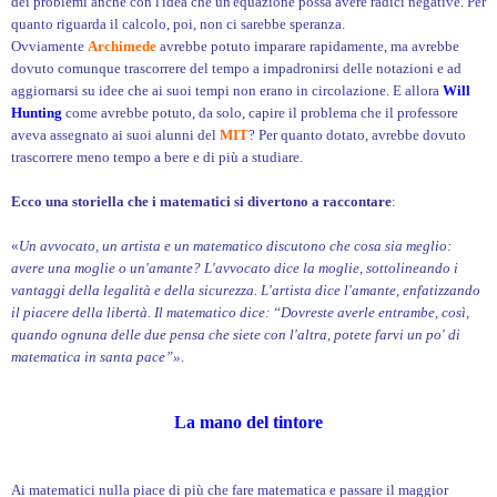
dei problemi anche con l'idea che un'equazione possa avere radici negative. Per
quanto riguarda il calcolo, poi, non ci sarebbe speranza.
Ovviamente
Archimede
avrebbe potuto imparare rapidamente, ma avrebbe
dovuto comunque trascorrere del tempo a impadronirsi delle notazioni e ad
aggiornarsi su idee che ai suoi tempi non erano in circolazione. E allora
Will
Hunting
come avrebbe potuto, da solo, capire il problema che il professore
aveva assegnato ai suoi alunni del
MIT
? Per quanto dotato, avrebbe dovuto
trascorrere meno tempo a bere e di più a studiare.
Ecco una storiella che i matematici si divertono a raccontare
:
«
Un avvocato, un artista e un matematico discutono che cosa sia meglio:
avere una moglie o un'amante? L'avvocato dice la moglie, sottolineando i
vantaggi della legalità e della sicurezza. L'artista dice l'amante, enfatizzando
il piacere della libertà. Il matematico dice: “Dovreste averle entrambe, così,
quando ognuna delle due pensa che siete con l'altra, potete farvi un po' di
matematica in santa pace”»
.
La mano del tintore
Ai matematici nulla piace di più che fare matematica e passare il maggior