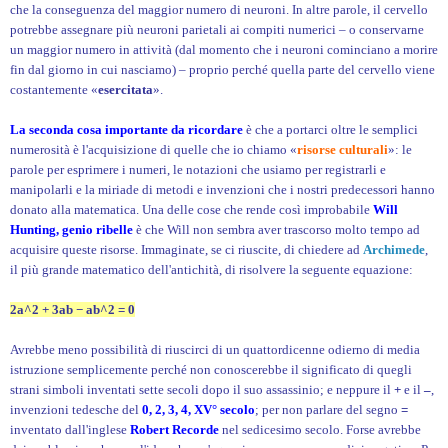
che la conseguenza del maggior numero di neuroni. In altre parole, il cervello
potrebbe assegnare più neuroni parietali ai compiti numerici – o conservarne
un maggior numero in attività (dal momento che i neuroni cominciano a morire
fin dal giorno in cui nasciamo) – proprio perché quella parte del cervello viene
costantemente «
esercitata
».
La seconda cosa importante da ricordare
è che a portarci oltre le semplici
numerosità è l'acquisizione di quelle che io chiamo «
risorse culturali
»: le
parole per esprimere i numeri, le notazioni che usiamo per registrarli e
manipolarli e la miriade di metodi e invenzioni che i nostri predecessori hanno
donato alla matematica. Una delle cose che rende così improbabile
Will
Hunting, genio ribelle
è che Will non sembra aver trascorso molto tempo ad
acquisire queste risorse. Immaginate, se ci riuscite, di chiedere ad
Archimede
,
il più grande matematico dell'antichità, di risolvere la seguente equazione:
2a^2 + 3ab − ab^2 = 0
Avrebbe meno possibilità di riuscirci di un quattordicenne odierno di media
istruzione semplicemente perché non conoscerebbe il significato di quegli
strani simboli inventati sette secoli dopo il suo assassinio; e neppure il
+
e il
–
,
invenzioni tedesche del
0, 2, 3, 4,
XV° secolo
; per non parlare del segno
=
inventato dall'inglese
Robert Recorde
nel sedicesimo secolo. Forse avrebbe