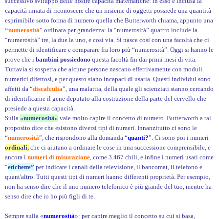
successivo sviluppo delle nostre capacità matematiche: in esso è inclusa la
capacità innata di riconoscere che un insieme di oggetti possiede una quantità
esprimibile sotto forma di numero quella che Butterworth chiama, appunto una
“numerosità
” ordinata per grandezza: la “numerosità” quattro include la
“numerosità” tre, la due la uno, e così via. Si nasce così con una facoltà che ci
permette di identificare e comparare fra loro più “numerosità”. Oggi si hanno le
prove che i
bambini possiedono
questa facoltà fin dai primi mesi di vita.
Tuttavia si sospetta che alcune persone nascano effettivamente con moduli
numerici difettosi, e per questo siano incapaci di usarla. Questi individui sono
affetti da “
discalculia
”, una malattia, della quale gli scienziati stanno cercando
di identificarne il gene deputato alla costruzione della parte del cervello che
presiede a questa capacità.
Sulla
«numerosità»
vale molto capire il concetto di numero. Butterworth a tal
proposito dice che esistono diversi tipi di numeri. Innanzitutto ci sono le
“
numerosità
”, che rispondono alla domanda “
quanti?
”. Ci sono poi i numeri
ordinali,
che ci aiutano a ordinare le cose in una successione comprensibile, e
ancora i
numeri di misurazione
, come 3.467 chili, e infine i numeri usati come
“
etichette”
per indicare i canali della televisione, il bancomat, il telefono e
quant'altro. Tutti questi tipi di numeri hanno differenti proprietà. Per esempio,
non ha senso dire che il mio numero telefonico è più grande del tuo, mentre ha
senso dire che io ho più figli di te.
Sempre sulla «
numerosità
»: per capire meglio il concetto su cui si basa,