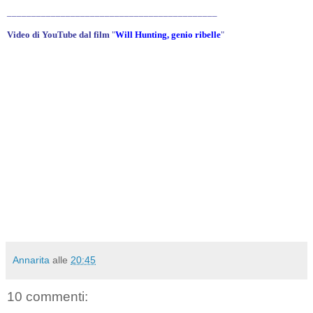
___________________________________________
Video di YouTube dal film
"
Will Hunting, genio ribelle
"
Annarita
alle
20:45
10 commenti: