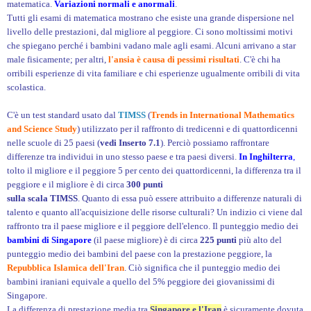
matematica.
Variazioni normali e anormali
.
Tutti gli esami di matematica mostrano che esiste una grande dispersione nel
livello delle prestazioni, dal migliore al peggiore. Ci sono moltissimi motivi
che spiegano perché i bambini vadano male agli esami. Alcuni arrivano a star
male fisicamente; per altri,
l'ansia è causa di pessimi risultati
. C'è chi ha
orribili esperienze di vita familiare e chi esperienze ugualmente orribili di vita
scolastica.
C'è un test standard usato dal
TIMSS
(
Trends in International Mathematics
and Science Study
) utilizzato per il raffronto di tredicenni e di quattordicenni
nelle scuole di 25 paesi (
vedi Inserto 7.1
). Perciò possiamo raffrontare
differenze tra individui in uno stesso paese e tra paesi diversi.
In Inghilterra
,
tolto il migliore e il peggiore 5 per cento dei quattordicenni, la differenza tra il
peggiore e il migliore è di circa
300 punti
sulla scala TIMSS
. Quanto di essa può essere attribuito a differenze naturali di
talento e quanto all'acquisizione delle risorse culturali? Un indizio ci viene dal
raffronto tra il paese migliore e il peggiore dell'elenco. Il punteggio medio dei
bambini di Singapore
(il paese migliore) è di circa
225 punti
più alto del
punteggio medio dei bambini del paese con la prestazione peggiore, la
Repubblica Islamica dell'Iran
. Ciò significa che il punteggio medio dei
bambini iraniani equivale a quello del 5% peggiore dei giovanissimi di
Singapore.
La differenza di prestazione media tra
Singapore e l'Iran
è sicuramente dovuta