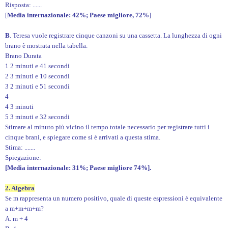
Risposta: ......
[
Media internazionale: 42%; Paese migliore, 72%
]
B
. Teresa vuole registrare cinque canzoni su una cassetta. La lunghezza di ogni
brano è mostrata nella tabella.
Brano Durata
1 2 minuti e 41 secondi
2 3 minuti e 10 secondi
3 2 minuti e 51 secondi
4
4 3 minuti
5 3 minuti e 32 secondi
Stimare al minuto più vicino il tempo totale necessario per registrare tutti i
cinque brani, e spiegare come si è arrivati a questa stima.
Stima: .......
Spiegazione:
[Media internazionale: 31%; Paese migliore 74%].
2. Algebra
Se m rappresenta un numero positivo, quale di queste espressioni è equivalente
a m+m+m+m?
A. m + 4