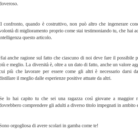
doveroso.
Il confronto, quando è costruttivo, non può altro che ingenerare co
volontà di miglioramento proprio come stai testimoniando tu, che hai a
intelligenza questo articolo.
Hai anche ragione sul fatto che ciascuno di noi deve fare il possibile p
più e meglio. La diversità è, oltre a un dato di fatto, anche un valore ag
cui più che lavorare per essere come gli altri è necessario darsi d
distillare il meglio dalle esperienze positive attuate da altri.
Se lo hai capito tu che sei una ragazza così giovane a maggior r
dovrebbero comprendere gli adulti a diverso titolo impegnati in ambito 
Sono orgogliosa di avere scolari in gamba come te!