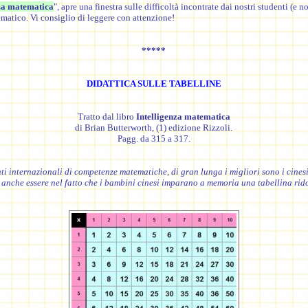
za matematica
", apre una finestra sulle difficoltà incontrate dai nostri studenti (e n
atico. Vi consiglio di leggere con attenzione!
*****
DIDATTICA SULLE TABELLINE
Tratto dal libro
Intelligenza matematica
di Brian Butterworth, (1) edizione Rizzoli.
Pagg. da 315 a 317.
ti internazionali di competenze matematiche, di gran lunga i migliori sono i cinesi.
 anche essere nel fatto che i bambini cinesi imparano a memoria una tabellina rido