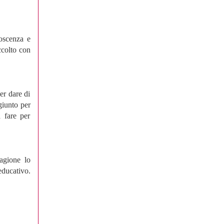
noscenza e
ccolto con
er dare di
giunto per
a fare per
agione lo
educativo.