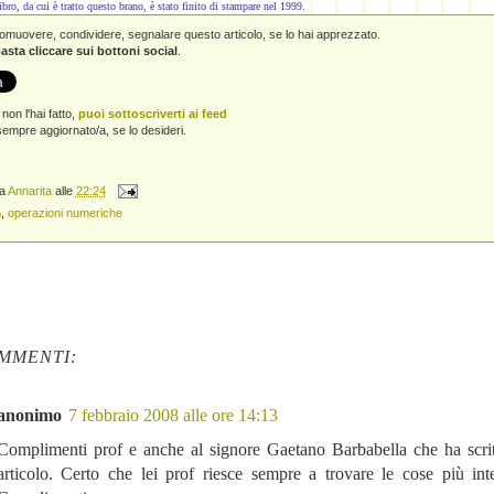
ibro, da cui è tratto questo brano, è stato finito di stampare nel 1999.
promuovere, condividere, segnalare questo articolo, se lo hai apprezzato.
asta cliccare sui bottoni social
.
non l'hai fatto,
puoi sottoscriverti ai feed
empre aggiornato/a, se lo desideri.
da
Annarita
alle
22:24
m
,
operazioni numeriche
MMENTI:
anonimo
7 febbraio 2008 alle ore 14:13
Complimenti prof e anche al signore Gaetano Barbabella che ha scrit
articolo. Certo che lei prof riesce sempre a trovare le cose più inte