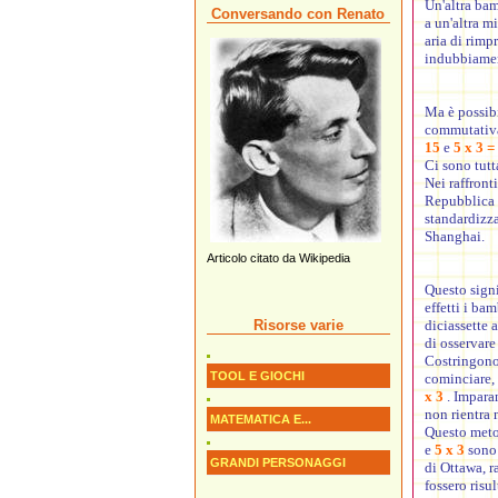
Un'altra bam
Conversando con Renato
a un'altra 
aria di rimp
indubbiamen
Ma è possibi
commutativa 
15
e
5 x 3 =
Ci sono tutt
Nei raffront
Repubblica p
standardizza
Shanghai.
Articolo citato da Wikipedia
Questo signi
effetti i ba
Risorse varie
diciassette 
di osservare
Costringono 
TOOL E GIOCHI
cominciare,
x 3
. Impar
non rientra n
MATEMATICA E...
Questo meto
e
5 x 3
sono 
GRANDI PERSONAGGI
di Ottawa, r
fossero risul