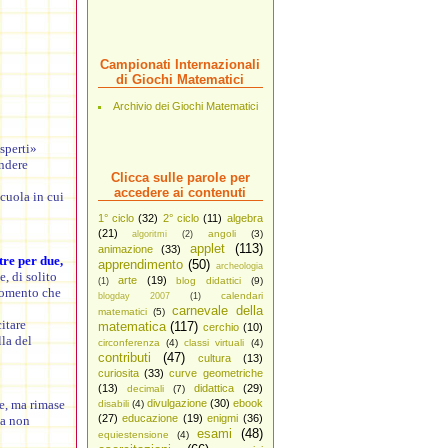
Campionati Internazionali
di Giochi Matematici
Archivio dei Giochi Matematici
esperti»
endere
Clicca sulle parole per
accedere ai contenuti
cuola in cui
1° ciclo
(32)
2° ciclo
(11)
algebra
(21)
angoli
(3)
algoritmi
(2)
applet
(113)
animazione
(33)
tre per due,
apprendimento
(50)
archeologia
, di solito
arte
(19)
blog didattici
(9)
(1)
 momento che
calendari
blogday 2007
(1)
carnevale della
matematici
(5)
itare
matematica
(117)
cerchio
(10)
la del
circonferenza
(4)
classi virtuali
(4)
contributi
(47)
cultura
(13)
curiosita
(33)
curve geometriche
(13)
didattica
(29)
decimali
(7)
e, ma rimase
divulgazione
(30)
ebook
disabili
(4)
(27)
educazione
(19)
enigmi
(36)
za non
esami
(48)
equiestensione
(4)