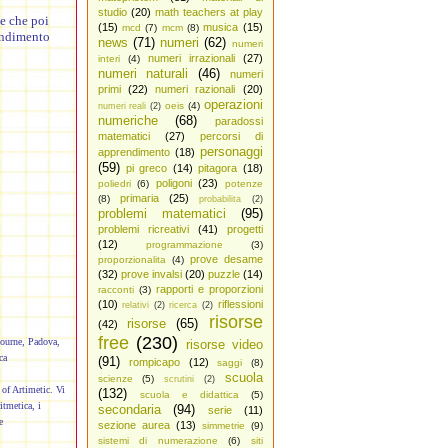
studio
(20)
math teachers at play
e che poi
(15)
musica
(15)
mcd
(7)
mcm
(8)
rendimento
news
(71)
numeri
(62)
numeri
numeri irrazionali
(27)
interi
(4)
numeri naturali
(46)
numeri
primi
(22)
numeri razionali
(20)
operazioni
oeis
(4)
numeri reali
(2)
numeriche
(68)
paradossi
matematici
(27)
percorsi di
personaggi
apprendimento
(18)
(59)
pi greco
(14)
pitagora
(18)
poligoni
(23)
poliedri
(6)
potenze
primaria
(25)
(8)
probabilita
(2)
problemi matematici
(95)
problemi ricreativi
(41)
progetti
(12)
programmazione
(3)
prove desame
proporzionalita
(4)
(32)
prove invalsi
(20)
puzzle
(14)
rapporti e proporzioni
racconti
(3)
(10)
riflessioni
relativi
(2)
ricerca
(2)
risorse
risorse
(65)
(42)
free
(230)
bourne, Padova,
risorse video
ca
(91)
rompicapo
(12)
saggi
(8)
scuola
scienze
(5)
scrutini
(2)
of Artimetic. Vi
(132)
scuola e didattica
(5)
itmetica, i
secondaria
(94)
serie
(11)
e
sezione aurea
(13)
simmetrie
(9)
sistemi di numerazione
(6)
siti