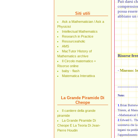
Può darsi ch
comprensio
possa essere
Siti utili
abbiano un 
Ask a Mathematician / Ask a
Physicist
Intellectual Mathematics
Research in Practice
Resourceaholic
AMS
MacTutor History of
Risorse fre
Mathematics archive
Il Circolo matematico +
Risorse online
-
Mnemo: le 
baby - flash
Matematica Interattiva
_________
Note:
La Grande Piramide Di
Cheope
1
.
Brian Butterwo
Trieste, al Mass
Il cantiere della grande
«Mathematical Co
piramide
2
.Edward L. Tho
La Grande Piramide Di
sosteneva che la
Cheope E La Teoria Di Jean-
legami tra probl
Pierre Houdin
l'apprendimento 