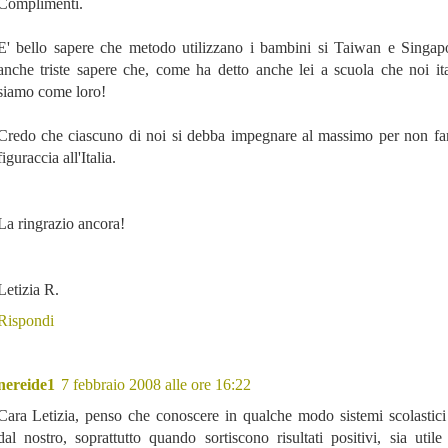
Complimenti.
E' bello sapere che metodo utilizzano i bambini si Taiwan e Singap
anche triste sapere che, come ha detto anche lei a scuola che noi it
siamo come loro!
Credo che ciascuno di noi si debba impegnare al massimo per non far
figuraccia all'Italia.
La ringrazio ancora!
Letizia R.
Rispondi
nereide1
7 febbraio 2008 alle ore 16:22
Cara Letizia, penso che conoscere in qualche modo sistemi scolastici 
dal nostro, soprattutto quando sortiscono risultati positivi, sia utile