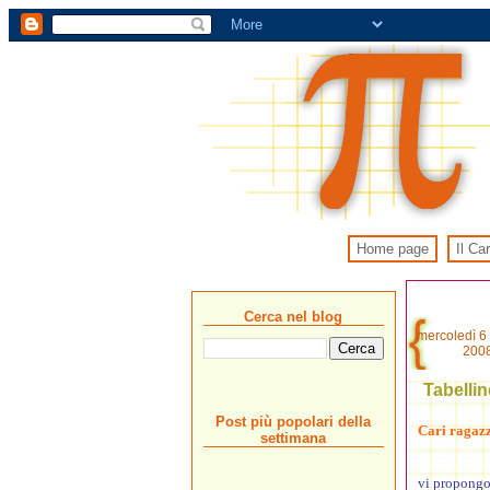
Home page
Il Ca
Cerca nel blog
mercoledì 6 
200
Tabellin
Post più popolari della
Cari ragazzi
settimana
vi propongo 