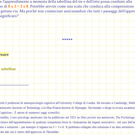
e l'apprendimento a memoria della tabellina del tre e dell'otto possa condurre alla
ne di
8 x 3
= 3 x 8
. Potrebbe servire come una scala che conduca alla comprensione 
 gettata via. Ma perché non cominciare assicurandosi che tutti i passaggi dell'app
significato?
*****
eware
tabelline
______________
rth è professore di neuropsicologia cognitiva all'University College di Londra. Ha lavorato a Cambridge, Mel
achussetts Institute of Technology a la Max-Planck-Institut di Nijmegen. Ha fondato e dirige la rivista accademi
gnition». È autore di numerosi saggi scientifici.
rndike, è uno psicologo americano che ha pubblicato nel 1922 un libro piccolo ma autorevole, The Psichology 
 chiave dell'apprendimento di qualsiasi competenza fosse la «formazione dei legami associativi»: nel caso dell'ar
emi e soluzioni – per esempio il legame tra 3 + 3 e 6. Il problema collegato alla soluzione è un dato aritmetico 
dei dati era il centro dell'approccio di Thorndike.