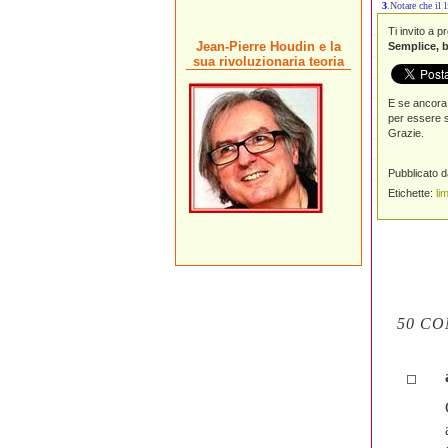
3
.Notare che il l
Ti invito a 
Jean-Pierre Houdin e la
Semplice, b
sua rivoluzionaria teoria
E se ancora 
per essere s
Grazie.
Pubblicato 
Etichette:
li
50 CO