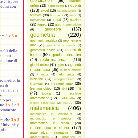
esercitazioni
(66)
esercizi
re e rispose
eventi
online
(13)
ndomi con
espressioni
(7)
(173)
excel
(10)
fattorizzazione
(2)
festivita
(30)
fibonacci
(9)
fisica
(2)
frattali
(13)
frazioni
formazione
(3)
(25)
fumetti
(12)
gare matematiche
geogebra
(137)
(6)
geometria
(220)
rare
3 x 5 =
geometria e
geometria analitica
(3)
arte
(20)
geometria e poesia
(2)
giochi di
geometria solida
(31)
uelli della
logica
(52)
giochi interattivi
ei test
(49)
giochi matematici
(116)
campione di
grandi
giochi online
(41)
grafi
(7)
matematici
(86)
illusioni ottiche
(3)
infanzia
(4)
informatica
(8)
iniziative
(24)
insegnamento
(9)
no medio. In
intrattenimento
(25)
interviste
(4)
si di
lim
learning object
(13)
libri
(18)
val la pena
(47)
logica
(11)
macchine
e.
matematiche
(12)
maddmaths
(9)
nto per
marco
(30)
mappe concettuali
(2)
ano
3 x 5
e
5
matematica
(406)
vviamente
matematica e letteratura
(3)
matematica e poesia
(8)
ire che
3 x 5
matematica e realta
(20)
 University
matematica e storia
(172)
 primi
matematica ricreativa
(38)
matepristem
(31)
materiali di