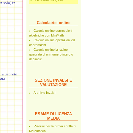
Web something else
on solo) in
Calcolatrici online
Calcola on-line espressioni
algebriche con MiniMath
Calcola on-line operazioni ed
espressioni
Calcola on-line la radice
quadrata di un numero intero o
decimale
 Il segreto
tta.
SEZIONE INVALSI E
VALUTAZIONE
Archivio Invalsi
ESAME DI LICENZA
MEDIA
Risorse per la prova scritta di
Matematica