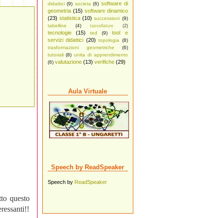
software di
didattici
(9)
societa
(6)
geometria
(15)
software dinamico
(23)
statistica
(10)
successioni
(9)
tabelline
(4)
tassellature
(2)
tecnologie
(15)
tool e
ted
(9)
servizi didattici
(20)
topologia
(8)
trasformazioni geometriche
(6)
tutoriali
(8)
unita di apprendimento
valutazione
(13)
verifiche
(29)
(6)
Aula Virtuale
Speech by ReadSpeaker
Speech by
ReadSpeaker
to questo
ressanti!!