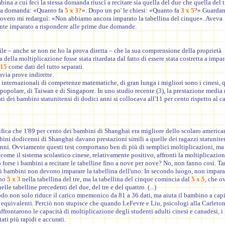
bina a cui feci la stessa domanda riuscì a recitare sia quella del due che quella del t
mia domanda: «Quanto fa
5 x 3?
». Dopo un po' le chiesi: «Quanto fa
3 x 5
?» Guarda
rovero mi redarguì: «Non abbiamo ancora imparato la tabellina del cinque». Aveva
te imparato a rispondere alle prime due domande.
le – anche se non ne ho la prova diretta – che la sua comprensione della proprietà
della moltiplicazione fosse stata ritardata dal fatto di essere stata costretta a impa
 15
come dati del tutto separati.
avia prove indirette.
i internazionali di competenze matematiche, di gran lunga i migliori sono i cinesi, q
opolare, di Taiwan e di Singapore. In uno studio recente (3), la prestazione media n
ti dei bambini statunitensi di dodici anni si collocava all'11 per cento rispetto al 
fica che 1'89 per cento dei bambini di Shanghai era migliore dello scolaro america
mbini dodicenni di Shanghai davano prestazioni simili a quelle dei ragazzi statuniten
anni. Ovviamente questi test comportano ben di più di semplici moltiplicazioni, ma 
 come il sistema scolastico cinese, relativamente positivo, affronti la moltiplicazion
forse i bambini a recitare le tabelline fino a nove per nove? No, non fanno così. Ta
 i bambini non devono imparare la tabellina dell'uno. In secondo luogo, non impar
ano
5 x 3
nella tabellina del tre, ma la tabellina del cinque comincia dal
5 x 5
, che o
elle tabelline precedenti del due, del tre e del quattro. (...)
do non solo riduce il carico mnemonico da 81 a 36 dati, ma aiuta il bambino a cap
equivalenti. Perciò non stupisce che quando LeFevre e Liu, psicologi alla Carleton
affrontarono le capacità di moltiplicazione degli studenti adulti cinesi e canadesi, i
tati più rapidi e accurati.