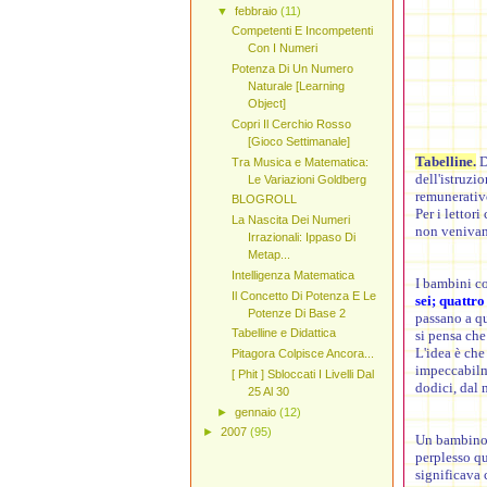
▼
febbraio
(11)
Competenti E Incompetenti
Con I Numeri
Potenza Di Un Numero
Naturale [Learning
Object]
Copri Il Cerchio Rosso
[Gioco Settimanale]
Tabelline.
Di
Tra Musica e Matematica:
dell'istruzi
Le Variazioni Goldberg
remunerativ
BLOGROLL
Per i lettor
La Nascita Dei Numeri
non venivano
Irrazionali: Ippaso Di
Metap...
Intelligenza Matematica
I bambini co
Il Concetto Di Potenza E Le
sei; quattro
Potenze Di Base 2
passano a qu
Tabelline e Didattica
si pensa che
L'idea è che
Pitagora Colpisce Ancora...
impeccabilme
[ Phit ] Sbloccati I Livelli Dal
dodici, dal 
25 Al 30
►
gennaio
(12)
►
2007
(95)
Un bambino a
perplesso qu
significava 