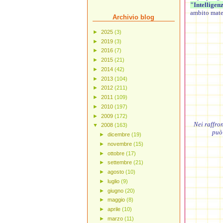
"Intelligen
ambito matem
Archivio blog
►
2025
(3)
►
2019
(3)
►
2016
(7)
►
2015
(21)
►
2014
(42)
►
2013
(104)
►
2012
(211)
►
2011
(109)
►
2010
(197)
►
2009
(172)
Nei raffron
▼
2008
(163)
può
►
dicembre
(19)
►
novembre
(15)
►
ottobre
(17)
►
settembre
(21)
►
agosto
(10)
►
luglio
(9)
►
giugno
(20)
►
maggio
(8)
►
aprile
(10)
►
marzo
(11)