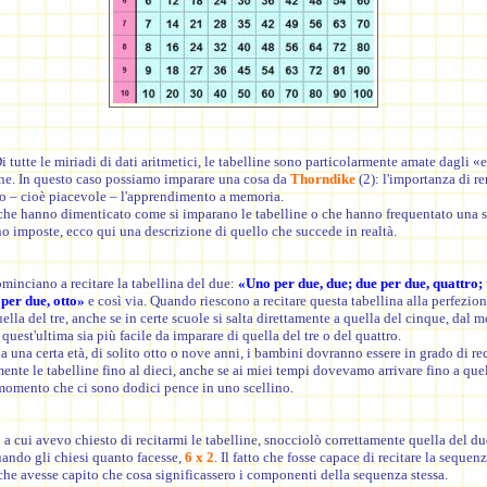
 tutte le miriadi di dati aritmetici, le tabelline sono particolarmente amate dagli «
one. In questo caso possiamo imparare una cosa da
Thorndike
(2): l'importanza di r
o – cioè piacevole – l'apprendimento a memoria.
i che hanno dimenticato come si imparano le tabelline o che hanno frequentato una s
 imposte, ecco qui una descrizione di quello che succede in realtà.
minciano a recitare la tabellina del due:
«Uno per due, due; due per due, quattro; 
 per due, otto»
e così via. Quando riescono a recitare questa tabellina alla perfezione
ella del tre, anche se in certe scuole si salta direttamente a quella del cinque, dal
 quest'ultima sia più facile da imparare di quella del tre o del quattro.
 a una certa età, di solito otto o nove anni, i bambini dovranno essere in grado di rec
nte le tabelline fino al dieci, anche se ai miei tempi dovevamo arrivare fino a quel
momento che ci sono dodici pence in uno scellino.
 cui avevo chiesto di recitarmi le tabelline, snocciolò correttamente quella del du
ando gli chiesi quanto facesse,
6 x 2
. Il fatto che fosse capace di recitare la sequen
che avesse capito che cosa significassero i componenti della sequenza stessa.