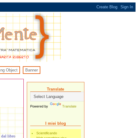
ing Object
Banner
Translate
Powered by
Translate
I miei blog
Scientificando
o dal libro