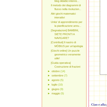
blog didattici interes...
Il metodo dei diagrammi di
flusso nella risoluzion...
Altri giochi matematici
interattivi
Unita' di apprendimento per
la pianificazione annu...
[Segnalazioni] BAMBINI,
SIETE PRONTI A
NAVIGARE?
[Contributi] Il nastro di
MÖBIUS per un'apologia
[Giochi online] Un puzzle
geometrico veramente
utile!
[Guida operativa]
Costruzione di frazioni
►
ottobre
(14)
►
settembre
(7)
►
agosto
(5)
►
luglio
(10)
►
giugno
(9)
►
maggio
(5)
Ciao e alla