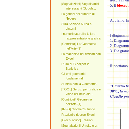
freccia in en
[Segnalazioni] Blog didattici
5. Il
blocco 
interessanti (Scuola...
La genesi del numero di
Nepero
Abbiamo, in
Sulla Sezione Aurea e
dintorni
I numeri naturali e la loro
I diagrammi 
rappresentazione grafica
1. Diagramm
[Contributi] La Geometria
2. Diagramm
nell'Arte (2)
3. Dia gram
La macchina dei divisori con
Excel
L'uso di Excel per la
Riportiamo
Statistica
Gli enti geometrici
fondamentali
Si inizia con la Geometria!
"Claudio ha
[TOOL] Servizi per grafica e
38°C, la ma
video utili nella did...
Claudio pren
[Contributi] Geometria
nell'Arte (1)
[INFO] Giochi d'autunno
Frazioni e risorse Excel
[Giochi online] Frazioni
[Segnalazioni] Un sito e un