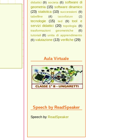
software di
didattici
(9)
societa
(6)
geometria
(15)
software dinamico
(23)
statistica
(10)
successioni
(9)
tabelline
(4)
tassellature
(2)
tecnologie
(15)
tool e
ted
(9)
servizi didattici
(20)
topologia
(8)
trasformazioni geometriche
(6)
tutoriali
(8)
unita di apprendimento
valutazione
(13)
verifiche
(29)
(6)
Aula Virtuale
Speech by ReadSpeaker
Speech by
ReadSpeaker