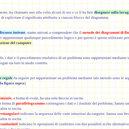
nte, ha chiamato uno alla volta alcuni di noi e ce li ha fatti
disegnare sulla lava
di esplicitare il significato attribuito a ciascun blocco del diagramma.
iscusso insieme
, siamo arrivati a comprendere che il
metodo dei diagrammi di flu
er rappresentare qualunque procedimento logico e per questo è spesso utilizzato per
ione del computer
.
do, i dati e il procedimento risolutivo di un problema sono rappresentati mediante u
legati tra loro in modo corretto.
le regole
da seguire per rappresentare un problema mediante tale metodo sono le se
la figura sopra
):
iniziale
,
a
forma di ovale, ha una sola freccia in uscita.
 a forma di
parallelogrammo
contengono i dati o i risultati del problema; hanno un
altra in uscita.
rettangolari
indicano la sequenza delle varie istruzioni da eseguire; hanno una frec
altra in uscita.
romboidali
indicano le operazioni di confronto con due possibili scelte alternativ