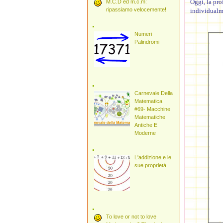
Oggi, la pro
M.C.D ed m.c.m:
ripassiamo velocemente!
individualm
Numeri
Palindromi
Carnevale Della
Matematica
#69- Macchine
Matematiche
Antiche E
Moderne
L'addizione e le
sue proprietà
To love or not to love