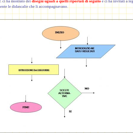
f. ci ha mostrato dei
disegni uguali a quelli riportati di seguito
e ci ha invitati a le
ente le didascalie che li accompagnavano.