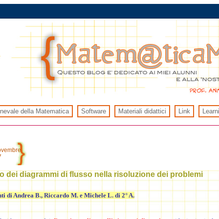
rnevale della Matematica
Software
Materiali didattici
Link
Learn
novembre
7
o dei diagrammi di flusso nella risoluzione dei problemi
ti di Andrea B., Riccardo M. e Michele L. di 2° A.