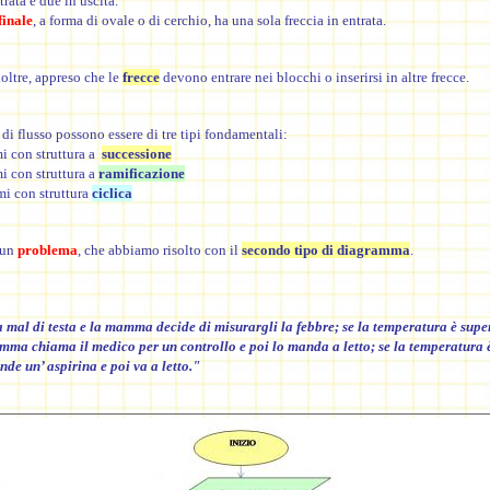
trata e due in uscita.
finale
,
a forma di
ovale o di cerchio, ha una sola freccia in entrata.
oltre, appreso che le
frecce
devono entrare nei blocchi o inserirsi in altre frecce.
di flusso possono essere di tre tipi fondamentali:
i con struttura a
successione
i con struttura a
ramificazione
mi con struttura
ciclica
 un
problema
, che abbiamo
risolto con il
secondo tipo di diagramma
.
 mal di testa e la mamma decide di misurargli la febbre; se la temperatura è supe
mma chiama il medico per un controllo e poi lo manda a letto; se la temperatura è
de un’ aspirina e poi va a letto."