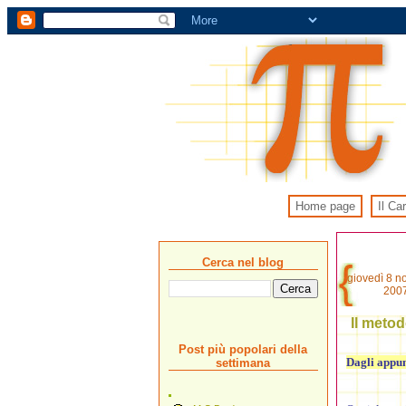
Home page
Il Ca
Cerca nel blog
giovedì 8 
200
Il metod
Post più popolari della
Dagli appun
settimana