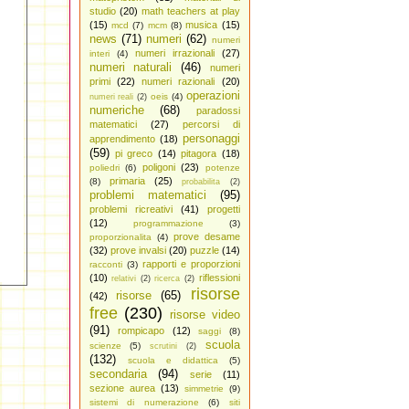
studio
(20)
math teachers at play
(15)
musica
(15)
mcd
(7)
mcm
(8)
news
(71)
numeri
(62)
numeri
numeri irrazionali
(27)
interi
(4)
numeri naturali
(46)
numeri
primi
(22)
numeri razionali
(20)
operazioni
oeis
(4)
numeri reali
(2)
numeriche
(68)
paradossi
matematici
(27)
percorsi di
personaggi
apprendimento
(18)
(59)
pi greco
(14)
pitagora
(18)
poligoni
(23)
poliedri
(6)
potenze
primaria
(25)
(8)
probabilita
(2)
problemi matematici
(95)
problemi ricreativi
(41)
progetti
(12)
programmazione
(3)
prove desame
proporzionalita
(4)
(32)
prove invalsi
(20)
puzzle
(14)
rapporti e proporzioni
racconti
(3)
(10)
riflessioni
relativi
(2)
ricerca
(2)
risorse
risorse
(65)
(42)
free
(230)
risorse video
(91)
rompicapo
(12)
saggi
(8)
scuola
scienze
(5)
scrutini
(2)
(132)
scuola e didattica
(5)
secondaria
(94)
serie
(11)
sezione aurea
(13)
simmetrie
(9)
sistemi di numerazione
(6)
siti