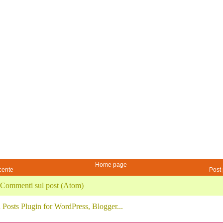
Home page
cente
Post 
Commenti sul post (Atom)