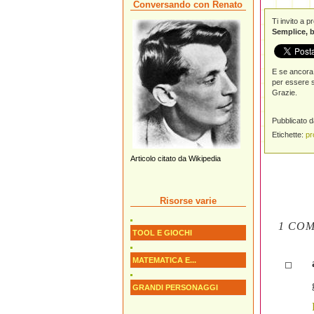
Conversando con Renato
Ti invito a 
Semplice, b
E se ancora 
per essere s
Grazie.
Pubblicato 
Etichette:
pr
Articolo citato da Wikipedia
Risorse varie
1 CO
TOOL E GIOCHI
MATEMATICA E...
GRANDI PERSONAGGI