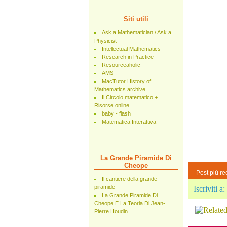
Siti utili
Ask a Mathematician / Ask a
Physicist
Intellectual Mathematics
Research in Practice
Resourceaholic
AMS
MacTutor History of
Mathematics archive
Il Circolo matematico +
Risorse online
baby - flash
Matematica Interattiva
La Grande Piramide Di
Cheope
Post più re
Il cantiere della grande
piramide
Iscriviti a:
La Grande Piramide Di
Cheope E La Teoria Di Jean-
Pierre Houdin