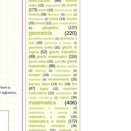
esercitazioni
(66)
esercizi
eventi
online
(13)
espressioni
(7)
(173)
excel
(10)
fattorizzazione
(2)
festivita
(30)
fibonacci
(9)
fisica
(2)
frattali
(13)
frazioni
formazione
(3)
(25)
fumetti
(12)
gare matematiche
geogebra
(137)
(6)
geometria
(220)
geometria e
geometria analitica
(3)
arte
(20)
geometria e poesia
(2)
giochi di
geometria solida
(31)
logica
(52)
giochi interattivi
(49)
giochi matematici
(116)
grandi
giochi online
(41)
grafi
(7)
matematici
(86)
illusioni ottiche
(3)
infanzia
(4)
informatica
(8)
iniziative
(24)
insegnamento
(9)
intrattenimento
(25)
interviste
(4)
lim
learning object
(13)
libri
(18)
riore a
(47)
logica
(11)
macchine
 inferiore,
matematiche
(12)
maddmaths
(9)
marco
(30)
mappe concettuali
(2)
matematica
(406)
matematica e letteratura
(3)
matematica e poesia
(8)
matematica e realta
(20)
matematica e storia
(172)
matematica ricreativa
(38)
matepristem
(31)
materiali di