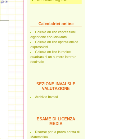
Web something else
ggere
Calcolatrici online
Calcola on-line espressioni
algebriche con MiniMath
Calcola on-line operazioni ed
espressioni
Calcola on-line la radice
quadrata di un numero intero o
decimale
SEZIONE INVALSI E
VALUTAZIONE
Archivio Invalsi
ESAME DI LICENZA
MEDIA
Risorse per la prova scritta di
Matematica