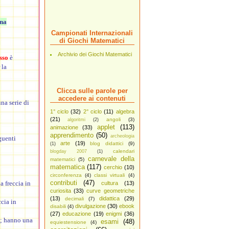
gna
Campionati Internazionali
di Giochi Matematici
Archivio dei Giochi Matematici
sso
è
 la
Clicca sulle parole per
accedere ai contenuti
na serie di
1° ciclo
(32)
2° ciclo
(11)
algebra
(21)
angoli
(3)
algoritmi
(2)
applet
(113)
animazione
(33)
apprendimento
(50)
archeologia
guenti
arte
(19)
blog didattici
(9)
(1)
calendari
blogday 2007
(1)
carnevale della
matematici
(5)
matematica
(117)
cerchio
(10)
circonferenza
(4)
classi virtuali
(4)
contributi
(47)
a freccia in
cultura
(13)
curiosita
(33)
curve geometriche
(13)
didattica
(29)
decimali
(7)
cia in
divulgazione
(30)
ebook
disabili
(4)
(27)
educazione
(19)
enigmi
(36)
e; hanno una
esami
(48)
equiestensione
(4)