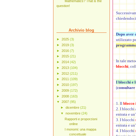
Mathematics? That is the
question!
Successivame
chiedendoci 
Archivio blog
Dopo aver d
utilizzato p
►
2025
(3)
programmaz
►
2019
(3)
►
2016
(7)
►
2015
(21)
In tale meto
►
2014
(42)
blocchi
, col
►
2013
(104)
►
2012
(211)
►
2011
(109)
I blocchi e 
►
2010
(197)
(
consultare 
►
2009
(172)
►
2008
(163)
▼
2007
(95)
1. Il
blocco 
►
dicembre
(21)
2. I blocchi
▼
novembre
(24)
entrata e un’
Rapporti e proporzioni
3. I blocchi
online
entrata e un’
I monomi: una mappa
4. I blocchi
concettuale