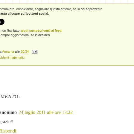
promuovere, condividere, segnalare questo articolo, se lo hai apprezzato.
asta cliccare sui bottoni social
.
non l'hai fatto,
puoi sottoscriverti ai feed
empre aggiornato/a, se lo desideri.
da
Annarita
alle
20:34
oblemi matematici
MMENTO:
anonimo
24 luglio 2011 alle ore 13:22
grazie!!
Rispondi