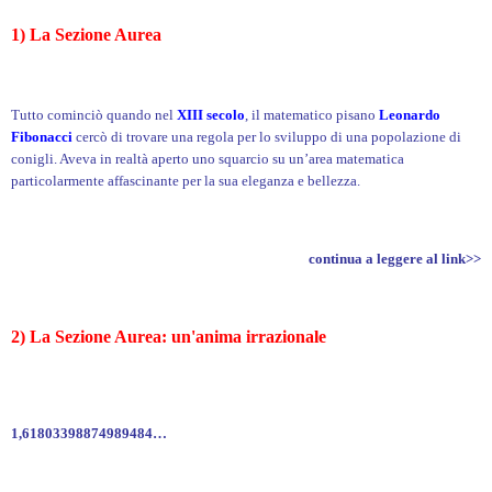
1) La Sezione Aurea
Tutto cominciò quando nel
XIII secolo
, il matematico pisano
Leonardo
Fibonacci
cercò di trovare una regola per lo sviluppo di una popolazione di
conigli. Aveva in realtà aperto uno squarcio su un’area matematica
particolarmente affascinante per la sua eleganza e bellezza.
continua a leggere al link>>
2) La Sezione Aurea: un'anima irrazionale
1,61803398874989484…