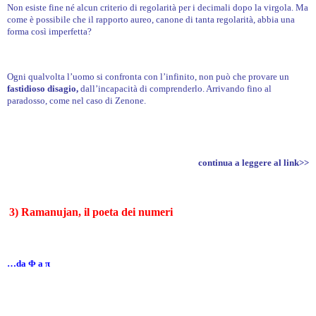
Non esiste fine né alcun criterio di regolarità per i decimali dopo la virgola.
Ma
come è possibile che il rapporto aureo, canone di tanta regolarità, abbia una
forma così imperfetta?
Ogni qualvolta l’uomo si confronta con l’infinito, non può che provare un
fastidioso disagio,
dall’incapacità di comprenderlo. Arrivando fino al
paradosso, come nel caso di Zenone.
continua a leggere al link>>
3) Ramanujan, il poeta dei numeri
…da Φ a π