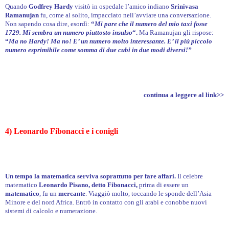
Quando
Godfrey Hardy
visitò in ospedale l’amico indiano
Srinivasa
Ramanujan
fu, come al solito, impacciato nell’avviare una conversazione.
Non sapendo cosa dire, esordì:
“
Mi pare che il numero del mio taxi fosse
1729. Mi sembra un numero piuttosto insulso
“.
Ma Ramanujan gli rispose:
“
Ma no Hardy! Ma no! E’ un numero molto interessante. E’ il più piccolo
numero esprimibile come somma di due cubi in due modi diversi!”
continua a leggere al link>>
4) Leonardo Fibonacci e i conigli
Un tempo la matematica serviva soprattutto per fare affari
.
Il celebre
matematico
Leonardo Pisano, detto Fibonacci,
prima di essere un
matematico
, fu un
mercante
. Viaggiò molto, toccando le sponde dell’Asia
Minore e del nord Africa. Entrò in contatto con gli arabi e conobbe nuovi
sistemi di calcolo e numerazione.