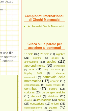
ogni pezzo.
ammi.
Campionati Internazionali
di Giochi Matematici
Archivio dei Giochi Matematici
Clicca sulle parole per
accedere ai contenuti
r una fila
1° ciclo
(32)
2° ciclo
(11)
algebra
re sottrarre
(21)
angoli
(3)
algoritmi
(2)
o" occorre
applet
(113)
animazione
(33)
apprendimento
(50)
archeologia
arte
(19)
blog didattici
(9)
(1)
calendari
blogday 2007
(1)
carnevale della
matematici
(5)
matematica
(117)
cerchio
(10)
circonferenza
(4)
classi virtuali
(4)
contributi
(47)
cultura
(13)
curiosita
(33)
curve geometriche
(13)
didattica
(29)
decimali
(7)
divulgazione
(30)
ebook
disabili
(4)
(27)
educazione
(19)
enigmi
(36)
esami
(48)
equiestensione
(4)