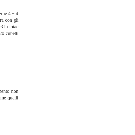
erne 4 + 4
ra con gli
+3 in totae
20 cubetti
amento non
me quelli