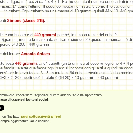
o la figura in 4 pezzi da 4 x 4 x 1. Poi ho contato il numero dei quadrati in 
 misura 14 come l'ultimo. Il secondo invece ne misura 8 come il terzo. quindi
 44 cubetti.Ogni cubetto ha una massa di 10 grammi quindi 44 x 10=440 gr
e di
Simone (classe 3°B).
el cubo bucato è di
440 grammi
perché, la massa totale del cubo è
10)grammi,
mentre la massa da sottrarre, cioé dei 20 quadratini mancanti è di
perciò 640-200= 440 grammi
e del lettore
Antonio Artiaco
.
cato pesa
440 grammi
: ai 64 cubetti (unità di misura) occorre toglierne 4 + 4 pe
 faccia, le altre due facce ogni buco si incontra con gli altri e quindi ne occor
così per la terza faccia 3 +3; in totale ai 64 cubetti costituenti il "cubo magic
+3+3)x 2=20 cubetti cioè il totale è (64-20) x 10 grammi = 440 grammi.
promuovere, condividere, segnalare questo articolo, se lo hai apprezzato.
asta cliccare sui bottoni social
.
non l'hai fatto,
puoi sottoscriverti ai feed
empre aggiornato/a, se lo desideri.