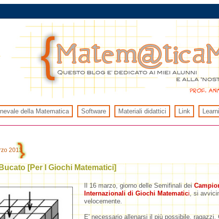
rnevale della Matematica
Software
Materiali didattici
Link
Learn
rzo 2013
Bucato [Per I Giochi Matematici]
Il 16 marzo, giorno delle Semifinali dei
Campion
Internazionali di Giochi Matematic
i
, si avvici
velocemente.
E' necessario allenarsi il più possibile, ragazzi