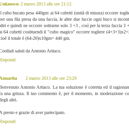
Unknown
2 marzo 2013 alle ore 21:12
il cubo bucato pesa 440gm: ai 64 cubetti (unità di misura) occorre togli
per una fila presa da una faccia, le altre due faccie ogni buco si incont
altri e quindi ne occorre sottrarne solo 3 +3 , così per la terza faccia 3 
ai 64 cubetti costituendi il "cubo magico" occorre togliere (4+3+3)x2=
cioè il totale è (64-20)x10gm= 440 gm.
Cordiali saluti da Antonio Artiaco.
Rispondi
Annarita
2 marzo 2013 alle ore 23:29
Benvenuto Antonio Artiaco. La tua soluzione è corretta ed il ragion
fa una grinza. Il tuo commento è, per il momento, in moderazione co
degli altri.
A presto e grazie di aver partecipato.
Rispondi