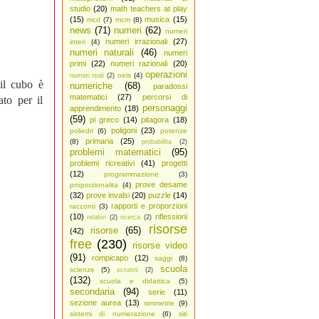
studio
(20)
math teachers at play
(15)
musica
(15)
mcd
(7)
mcm
(8)
news
(71)
numeri
(62)
numeri
numeri irrazionali
(27)
interi
(4)
numeri naturali
(46)
numeri
primi
(22)
numeri razionali
(20)
operazioni
oeis
(4)
numeri reali
(2)
il cubo è
numeriche
(68)
paradossi
matematici
(27)
percorsi di
to per il
personaggi
apprendimento
(18)
(59)
pi greco
(14)
pitagora
(18)
poligoni
(23)
poliedri
(6)
potenze
primaria
(25)
(8)
probabilita
(2)
problemi matematici
(95)
problemi ricreativi
(41)
progetti
(12)
programmazione
(3)
prove desame
proporzionalita
(4)
(32)
prove invalsi
(20)
puzzle
(14)
rapporti e proporzioni
racconti
(3)
(10)
riflessioni
relativi
(2)
ricerca
(2)
risorse
risorse
(65)
(42)
free
(230)
risorse video
(91)
rompicapo
(12)
saggi
(8)
scuola
scienze
(5)
scrutini
(2)
(132)
scuola e didattica
(5)
secondaria
(94)
serie
(11)
sezione aurea
(13)
simmetrie
(9)
sistemi di numerazione
(6)
siti