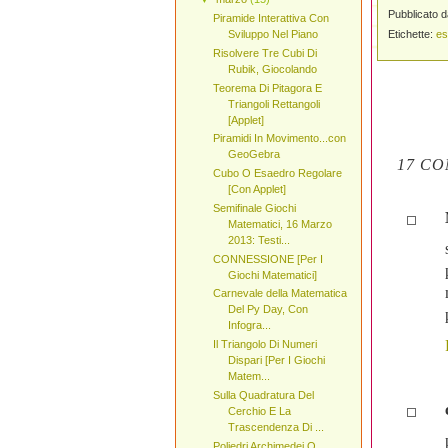
Pubblicato 
Piramide Interattiva Con
Etichette:
es
Sviluppo Nel Piano
Risolvere Tre Cubi Di
Rubik, Giocolando
Teorema Di Pitagora E
Triangoli Rettangoli
[Applet]
Piramidi In Movimento...con
GeoGebra
17 CO
Cubo O Esaedro Regolare
[Con Applet]
Semifinale Giochi
Matematici, 16 Marzo
2013: Testi...
CONNESSIONE [Per I
Giochi Matematici]
Carnevale della Matematica
Del Py Day, Con
Infogra...
Il Triangolo Di Numeri
Dispari [Per I Giochi
Matem...
Sulla Quadratura Del
Cerchio E La
Trascendenza Di ...
Poliedri Archimedei O