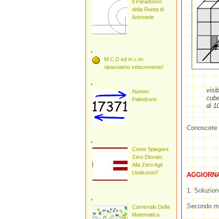
Il Paradosso
della Ruota di
Aristotele
M.C.D ed m.c.m:
ripassiamo velocemente!
visi
Numeri
cube
Palindromi
di 1
Conoscete 
Come Spiegare
Zero Elevato
Alla Zero Agli
Undicenni?
AGGIORN
1. Soluzion
Secondo m
Carnevale Della
Matematica