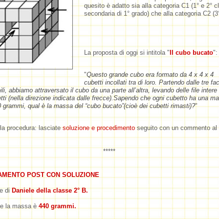
quesito è adatto sia alla categoria C1 (1° e 2° c
secondaria di 1° grado) che alla categoria C2 (3
La proposta di oggi si intitola "
Il cubo bucato
":
"
Questo grande cubo era formato da 4 x 4 x 4
cubetti incollati tra di loro. Partendo dalle tre fa
bili, abbiamo attraversato il cubo da una parte all’altra, levando delle file intere 
tti (nella direzione indicata dalle frecce).
Sapendo che ogni cubetto ha una m
0 grammi, qual è la massa del “cubo bucato”(cioè dei cubetti rimasti)?
"
la procedura: lasciate
soluzione e procedimento
seguito con un commento al 
*****
AMENTO POST CON SOLUZIONE
e di
Daniele della classe 2° B.
e la massa è
440 grammi.