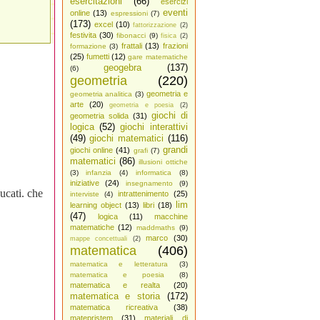
esercitazioni
(66)
esercizi
eventi
online
(13)
espressioni
(7)
(173)
excel
(10)
fattorizzazione
(2)
festivita
(30)
fibonacci
(9)
fisica
(2)
frattali
(13)
frazioni
formazione
(3)
(25)
fumetti
(12)
gare matematiche
geogebra
(137)
(6)
geometria
(220)
geometria e
geometria analitica
(3)
arte
(20)
geometria e poesia
(2)
giochi di
geometria solida
(31)
logica
(52)
giochi interattivi
(49)
giochi matematici
(116)
grandi
giochi online
(41)
grafi
(7)
matematici
(86)
illusioni ottiche
(3)
infanzia
(4)
informatica
(8)
iniziative
(24)
insegnamento
(9)
ucati. che
intrattenimento
(25)
interviste
(4)
lim
learning object
(13)
libri
(18)
(47)
logica
(11)
macchine
matematiche
(12)
maddmaths
(9)
marco
(30)
mappe concettuali
(2)
matematica
(406)
matematica e letteratura
(3)
matematica e poesia
(8)
matematica e realta
(20)
matematica e storia
(172)
matematica ricreativa
(38)
matepristem
(31)
materiali di