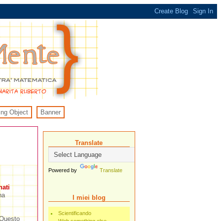
ing Object
Banner
Translate
Powered by
Translate
ati
na
I miei blog
Scientificando
. Questo