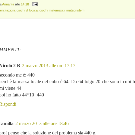
da
Annarita
alle
14:18
ercitazioni
,
giochi di logica
,
giochi matematici
,
matepristem
MMENTI:
Nicolò 2 B
2 marzo 2013 alle ore 17:17
secondo me è: 440
perchè la massa totale del cubo è 64. Da 64 tolgo 20 che sono i cubi b
mi viene 44
poi ho fatto 44*10=440
Rispondi
camilla
2 marzo 2013 alle ore 18:46
prof penso che la soluzione del problema sia 440 g.