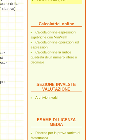
Web something else
lasse della
° classe).
Calcolatrici online
Calcola on-line espressioni
algebriche con MiniMath
Calcola on-line operazioni ed
espressioni
cce
Calcola on-line la radice
di
quadrata di un numero intero o
assa
decimale
post.
SEZIONE INVALSI E
VALUTAZIONE
Archivio Invalsi
ESAME DI LICENZA
MEDIA
Risorse per la prova scritta di
Matematica