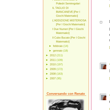
Poliedri Semiregolari
IL TAGLIO DI
BIANCANEVE [Per I
Giochi Matematici]
L'ADDIZIONE MISTERIOSA
[Per I Giochi Matematici]
I Due Numeri [Per I Giochi
Matematici]
Il Cubo Bucato [Per I Giochi
Matematici]
►
febbraio
(14)
►
gennaio
(18)
►
2012
(211)
►
2011
(109)
►
2010
(197)
►
2009
(172)
►
2008
(163)
►
2007
(95)
Conversando con Renato