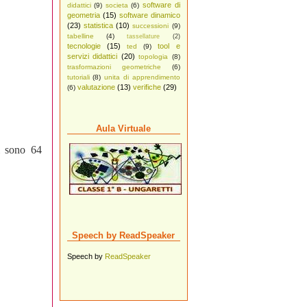
software di
didattici
(9)
societa
(6)
geometria
(15)
software dinamico
(23)
statistica
(10)
successioni
(9)
tabelline
(4)
tassellature
(2)
tecnologie
(15)
tool e
ted
(9)
servizi didattici
(20)
topologia
(8)
trasformazioni geometriche
(6)
tutoriali
(8)
unita di apprendimento
valutazione
(13)
verifiche
(29)
(6)
Aula Virtuale
ti sono 64
Speech by ReadSpeaker
Speech by
ReadSpeaker