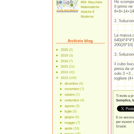
Ho scompost
#69- Macchine
Il primo ne
Matematiche
8+8+14+14=
Antiche E
Moderne
2. Soluzion
La massa d
640(4*4*4*
Archivio blog
200(20*10)
►
2025
(3)
3. Soluzion
►
2019
(3)
►
2016
(7)
il cubo bu
►
2015
(21)
presa da una
►
2014
(42)
solo 3 +3 , 
▼
2013
(104)
togliere (4
►
dicembre
(9)
►
novembre
(7)
►
ottobre
(7)
Ti invito a 
►
settembre
(4)
Semplice, b
►
agosto
(3)
►
luglio
(5)
►
giugno
(5)
E se ancora 
per essere s
►
maggio
(7)
Grazie.
►
aprile
(10)
▼
marzo
(15)