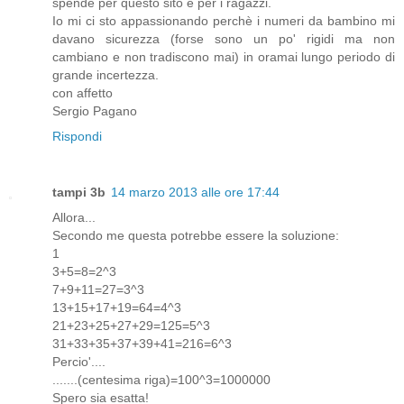
spende per questo sito e per i ragazzi.
Io mi ci sto appassionando perchè i numeri da bambino mi
davano sicurezza (forse sono un po' rigidi ma non
cambiano e non tradiscono mai) in oramai lungo periodo di
grande incertezza.
con affetto
Sergio Pagano
Rispondi
tampi 3b
14 marzo 2013 alle ore 17:44
Allora...
Secondo me questa potrebbe essere la soluzione:
1
3+5=8=2^3
7+9+11=27=3^3
13+15+17+19=64=4^3
21+23+25+27+29=125=5^3
31+33+35+37+39+41=216=6^3
Percio'....
.......(centesima riga)=100^3=1000000
Spero sia esatta!