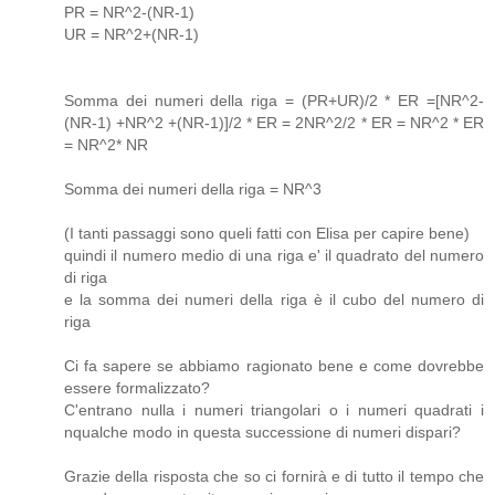
PR = NR^2-(NR-1)
UR = NR^2+(NR-1)
Somma dei numeri della riga = (PR+UR)/2 * ER =[NR^2-
(NR-1) +NR^2 +(NR-1)]/2 * ER = 2NR^2/2 * ER = NR^2 * ER
= NR^2* NR
Somma dei numeri della riga = NR^3
(I tanti passaggi sono queli fatti con Elisa per capire bene)
quindi il numero medio di una riga e' il quadrato del numero
di riga
e la somma dei numeri della riga è il cubo del numero di
riga
Ci fa sapere se abbiamo ragionato bene e come dovrebbe
essere formalizzato?
C'entrano nulla i numeri triangolari o i numeri quadrati i
nqualche modo in questa successione di numeri dispari?
Grazie della risposta che so ci fornirà e di tutto il tempo che