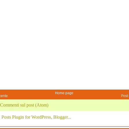
Home page
cente
Post 
Commenti sul post (Atom)