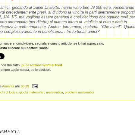
 amici, giocando al Super Enalotto, hanno vinto ben 39 000 euro. Rispettando 
rdi precedentemente presi, si dividono la vincita in parti direttamente proporzi
2, 1/4, 1/5, ma vogliono essere generosi e così decidono che ognuno terrà per
porto arrotondato (per difetto) al numero intero di migliaia di euro e darà in
ficenza la parte rimanente. Andrea, loro amico, esclama: "Che avari!". Quant
o complessivamente in beneficenza i tre fortunati amici?
"
promuovere, condividere, segnalare questo articolo, se lo hai apprezzato.
asta cliccare sui bottoni social
.
non l'hai fatto,
puoi sottoscriverti ai feed
empre aggiornato/a, se lo desideri.
da
Annarita
alle
00:29
ochi di logica
,
giochi matematici
,
matematica
,
problemi matematici
MMENTI: