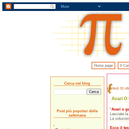
Home page
Il Ca
Cerca nel blog
martedì 30 ot
Avari O
"
Avari o g
Post più popolari della
Lasciate la
settimana
La soluzion
Ecco il te