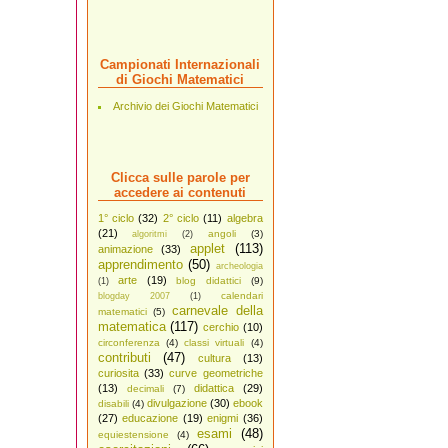
Campionati Internazionali
di Giochi Matematici
Archivio dei Giochi Matematici
Clicca sulle parole per
accedere ai contenuti
1° ciclo
(32)
2° ciclo
(11)
algebra
(21)
angoli
(3)
algoritmi
(2)
applet
(113)
animazione
(33)
apprendimento
(50)
archeologia
arte
(19)
blog didattici
(9)
(1)
calendari
blogday 2007
(1)
carnevale della
matematici
(5)
matematica
(117)
cerchio
(10)
circonferenza
(4)
classi virtuali
(4)
contributi
(47)
cultura
(13)
curiosita
(33)
curve geometriche
(13)
didattica
(29)
decimali
(7)
divulgazione
(30)
ebook
disabili
(4)
(27)
educazione
(19)
enigmi
(36)
esami
(48)
equiestensione
(4)