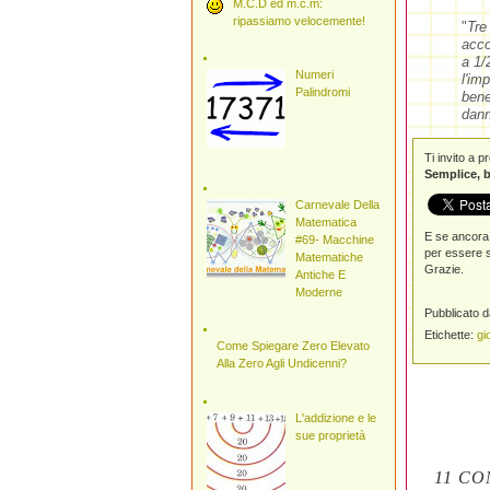
M.C.D ed m.c.m:
ripassiamo velocemente!
"
Tre
acco
a 1/
Numeri
l'im
Palindromi
bene
dann
Ti invito a 
Semplice, b
Carnevale Della
Matematica
E se ancora 
#69- Macchine
per essere s
Matematiche
Grazie.
Antiche E
Moderne
Pubblicato 
Etichette:
gi
Come Spiegare Zero Elevato
Alla Zero Agli Undicenni?
L'addizione e le
sue proprietà
11 CO