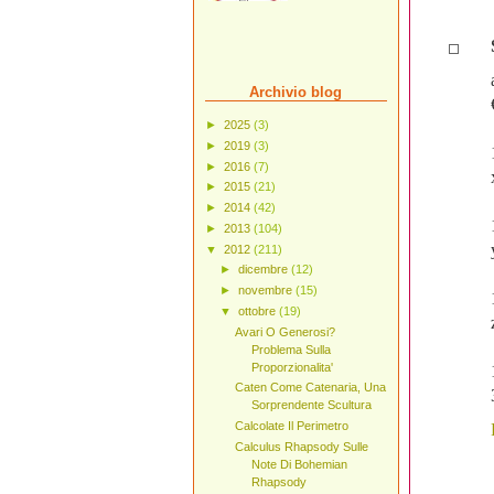
Archivio blog
►
2025
(3)
►
2019
(3)
►
2016
(7)
►
2015
(21)
►
2014
(42)
►
2013
(104)
▼
2012
(211)
►
dicembre
(12)
►
novembre
(15)
▼
ottobre
(19)
Avari O Generosi?
Problema Sulla
Proporzionalita'
Caten Come Catenaria, Una
Sorprendente Scultura
Calcolate Il Perimetro
Calculus Rhapsody Sulle
Note Di Bohemian
Rhapsody