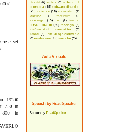
software di
didattici
(9)
societa
(6)
:2000?
geometria
(15)
software dinamico
(23)
statistica
(10)
successioni
(9)
tabelline
(4)
tassellature
(2)
tecnologie
(15)
tool e
ted
(9)
servizi didattici
(20)
topologia
(8)
trasformazioni geometriche
(6)
tutoriali
(8)
unita di apprendimento
valutazione
(13)
verifiche
(29)
(6)
ome ci sei
i.
Aula Virtuale
iene 19500
Speech by ReadSpeaker
di 750 in
i 800 in
Speech by
ReadSpeaker
 AVERLO