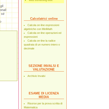
Web something else
gli
onali
 sé
Calcolatrici online
o
Calcola on-line espressioni
algebriche con MiniMath
Calcola on-line operazioni ed
espressioni
Calcola on-line la radice
quadrata di un numero intero o
decimale
SEZIONE INVALSI E
VALUTAZIONE
Archivio Invalsi
ESAME DI LICENZA
MEDIA
Risorse per la prova scritta di
Matematica