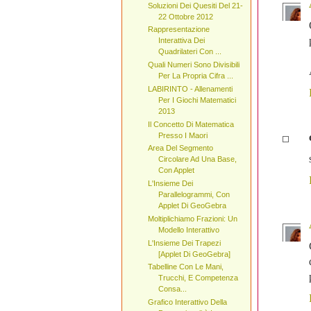
Soluzioni Dei Quesiti Del 21-
22 Ottobre 2012
Rappresentazione
Interattiva Dei
Quadrilateri Con ...
Quali Numeri Sono Divisibili
Per La Propria Cifra ...
LABIRINTO - Allenamenti
Per I Giochi Matematici
2013
Il Concetto Di Matematica
Presso I Maori
Area Del Segmento
Circolare Ad Una Base,
Con Applet
L'Insieme Dei
Parallelogrammi, Con
Applet Di GeoGebra
Moltiplichiamo Frazioni: Un
Modello Interattivo
L'Insieme Dei Trapezi
[Applet Di GeoGebra]
Tabelline Con Le Mani,
Trucchi, E Competenza
Consa...
Grafico Interattivo Della