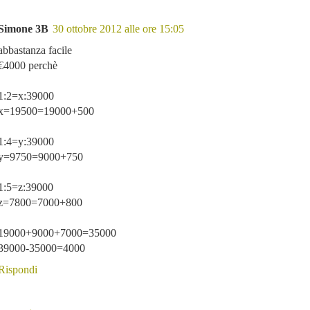
Simone 3B
30 ottobre 2012 alle ore 15:05
abbastanza facile
€4000 perchè
1:2=x:39000
x=19500=19000+500
1:4=y:39000
y=9750=9000+750
1:5=z:39000
z=7800=7000+800
19000+9000+7000=35000
39000-35000=4000
Rispondi