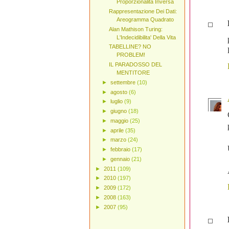
Proporzionalità Inversa
Rappresentazione Dei Dati:
Areogramma Quadrato
Alan Mathison Turing:
L'Indecidibilita' Della Vita
TABELLINE? NO
PROBLEM!
IL PARADOSSO DEL
MENTITORE
►
settembre
(10)
►
agosto
(6)
►
luglio
(9)
►
giugno
(18)
►
maggio
(25)
►
aprile
(35)
►
marzo
(24)
►
febbraio
(17)
►
gennaio
(21)
►
2011
(109)
►
2010
(197)
►
2009
(172)
►
2008
(163)
►
2007
(95)