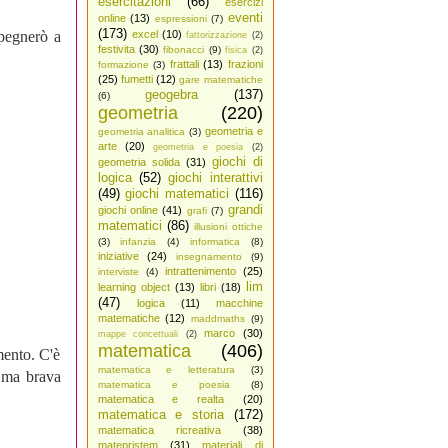
esercitazioni
(66)
esercizi
eventi
online
(13)
espressioni
(7)
(173)
mpegnerò a
excel
(10)
fattorizzazione
(2)
festivita
(30)
fibonacci
(9)
fisica
(2)
frattali
(13)
frazioni
formazione
(3)
(25)
fumetti
(12)
gare matematiche
geogebra
(137)
(6)
geometria
(220)
geometria e
geometria analitica
(3)
arte
(20)
geometria e poesia
(2)
giochi di
geometria solida
(31)
logica
(52)
giochi interattivi
(49)
giochi matematici
(116)
grandi
giochi online
(41)
grafi
(7)
matematici
(86)
illusioni ottiche
(3)
infanzia
(4)
informatica
(8)
iniziative
(24)
insegnamento
(9)
intrattenimento
(25)
interviste
(4)
lim
learning object
(13)
libri
(18)
(47)
logica
(11)
macchine
matematiche
(12)
maddmaths
(9)
marco
(30)
mappe concettuali
(2)
matematica
(406)
mento. C'è
matematica e letteratura
(3)
, ma brava
matematica e poesia
(8)
matematica e realta
(20)
matematica e storia
(172)
matematica ricreativa
(38)
matepristem
(31)
materiali di