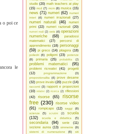
studio
(20)
math teachers at play
(15)
musica
(15)
mcd
(7)
mcm
(8)
news
(71)
numeri
(62)
numeri
numeri irrazionali
(27)
interi
(4)
numeri naturali
(46)
a o poi ce
numeri
primi
(22)
numeri razionali
(20)
operazioni
oeis
(4)
numeri reali
(2)
numeriche
(68)
paradossi
matematici
(27)
percorsi di
personaggi
apprendimento
(18)
(59)
pi greco
(14)
pitagora
(18)
poligoni
(23)
poliedri
(6)
potenze
primaria
(25)
(8)
probabilita
(2)
problemi matematici
(95)
ancora le
problemi ricreativi
(41)
progetti
(12)
programmazione
(3)
prove desame
proporzionalita
(4)
(32)
prove invalsi
(20)
puzzle
(14)
rapporti e proporzioni
racconti
(3)
(10)
riflessioni
relativi
(2)
ricerca
(2)
risorse
risorse
(65)
(42)
free
(230)
risorse video
(91)
rompicapo
(12)
saggi
(8)
scuola
scienze
(5)
scrutini
(2)
(132)
scuola e didattica
(5)
secondaria
(94)
serie
(11)
sezione aurea
(13)
simmetrie
(9)
sistemi di numerazione
(6)
siti