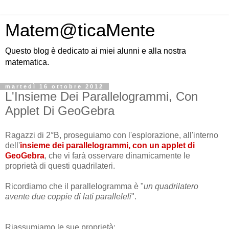
Matem@ticaMente
Questo blog è dedicato ai miei alunni e alla nostra
matematica.
martedì 16 ottobre 2012
L'Insieme Dei Parallelogrammi, Con
Applet Di GeoGebra
Ragazzi di 2°B, proseguiamo con l'esplorazione, all'interno
dell'
insieme dei parallelogrammi, con un applet di
GeoGebra
,
che vi farà osservare dinamicamente le
proprietà di questi quadrilateri.
Ricordiamo che il parallelogramma è "
un quadrilatero
avente due coppie di lati paralleleli
".
Riassumiamo le sue proprietà: