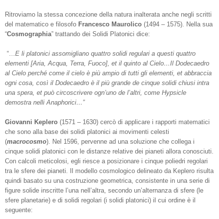
Ritroviamo la stessa concezione della natura inalterata anche negli scritti
del matematico e filosofo
Francesco Maurolico
(1494 – 1575). Nella sua
“
Cosmographia
” trattando dei Solidi Platonici dice:
“…
E li platonici assomigliano quattro solidi regulari a questi quattro
elementi [Aria, Acqua, Terra, Fuoco], et il quinto al Cielo…Il Dodecaedro
al Cielo perché come il cielo è più ampio di tutti gli elementi, et abbraccia
ogni cosa, così il Dodecaedro è il più grande de cinque solidi chiusi intra
una spera, et può circoscrivere ogn’uno de l’altri, come Hypsicle
demostra nelli Anaphorici…”
Giovanni Keplero
(1571 – 1630) cercò di applicare i rapporti matematici
che sono alla base dei solidi platonici ai movimenti celesti
(
macrocosmo
). Nel 1596, pervenne ad una soluzione che collega i
cinque solidi platonici con le distanze relative dei pianeti allora conosciuti.
Con calcoli meticolosi, egli riesce a posizionare i cinque poliedri regolari
tra le sfere dei pianeti. Il modello cosmologico delineato da Keplero risulta
quindi basato su una costruzione geometrica, consistente in una serie di
figure solide inscritte l’una nell’altra, secondo un’alternanza di sfere (le
sfere planetarie) e di solidi regolari (i solidi platonici) il cui ordine è il
seguente: