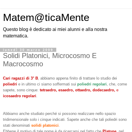
Matem@ticaMente
Questo blog è dedicato ai miei alunni e alla nostra
matematica.
lunedì 30 marzo 2009
Solidi Platonici, Microcosmo E
Macrocosmo
Cari ragazzi di 3° B
, abbiamo appena finito di trattare lo studio dei
poliedri
e in ultimo ci siamo soffermati sui
poliedri regolari
, che, come
sapete, sono cinque:
tetraedro, esaedro, ottaedro, dodecaedro,
e
icosaedro regolari
.
Abbiamo anche studiato perché si possono realizzare nello spazio
tridimensionale solo i cinque indicati. Sapete anche che tali poliedri sono
stati denominati
solidi platonici
.
Ebbene il motivo di tale nome è da ricercarsi nel fatto che
Platone
, nel