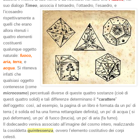
suo dialogo
Timeo
, associa
il tetraedro, l’ottaedro, l’esaedro, e
l’icosaedro
rispettivamente a
quelli che erano
allora ritenuti i
quattro elementi
costituenti
qualunque oggetto
naturale:
fuoco,
aria, terra
,
e
acqua
. Si riteneva
infatti che
qualsiasi oggetto
contenesse (come
microcosmo
) percentuali diverse di queste quattro sostanze (cioè di
questi quattro solidi) e tali differenze determinano il
“carattere
”
dell’oggetto: così, ad esempio, la pagina di un libro è formata da un po’ di
terra ( è solida ed ha una forma rettangolare definita), un po’ di acqua ( si
può deformare), un po’ di fuoco (brucia), un po’ di aria (fa fumo).
Il dodecaedro veniva associato all’imagine del cosmo intero, realizzando
la cosiddetta
quintessenza
, ovvero l’elemento costitutivo dei corpi
celesti.